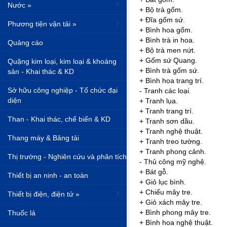
Nước »
+ Bộ trà gốm.
+ Đĩa gốm sứ.
Phương tiện vận tải »
+ Bình hoa gốm.
+ Bình trà in hoa.
Quảng cáo
+ Bộ trà men nứt.
+ Gốm sứ Quang.
Quặng kim loại, kim loại & khoáng
+ Bình trà gốm sứ.
sản - Khai thác & KD
+ Bình hoa trang trí.
Sở hữu công nghiệp - Tổ chức đại
- Tranh các loại.
diện
+ Tranh lụa.
+ Tranh trang trí.
Than - Khai thác, chế biến & KD
+ Tranh sơn dầu.
+ Tranh nghệ thuật.
Thang máy & Băng tải
+ Tranh treo tường.
+ Tranh phong cảnh.
Thị trường - Nghiên cứu và phân tích
- Thủ công mỹ nghệ.
+ Bát gỗ.
Thiết bị an ninh - an toàn
+ Giỏ lục bình.
+ Chiếu mây tre.
Thiết bị điện, điện tử »
+ Giỏ xách mây tre.
+ Bình phong mây tre.
Thuốc lá
+ Bình hoa nghệ thuật.