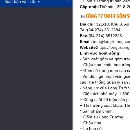
+ Gốm sứ trang trí sân vườ
Xuất bản và in ấn »
Cập nhật:
Thứ sáu, 29-8-2
CÔNG TY TNHH GỐM 
Địa chỉ:
321/10, Khu 3, Ấp
Tel:
(84-274) 3512684
Fax:
(84-274) 3512223
Email:
info@longtruong.co
Website:
https://longtruon
Lĩnh vực hoạt động:
- Sản xuất gốm và gốm tr
+ Chậu hoa, chậu hoa trán
+ Gốm sứ tráng men cao cấp
- Với đội ngũ nhân viên gi
cao. Hệ thống quản lý sản
- Năng lực của Long Trườn
+.Diện tích nhà máy: 1.800
+.Công suất 20 triệu sản 
+ Thị trường xuất khẩu: Th
* Sản phẩm chính:
+ Gốm sứ Long Trường.
+ Chậu hoa.
+ Lọ hoa sứ.