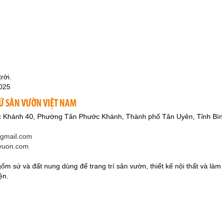
rời.
025
Ứ SÂN VƯỜN VIỆT NAM
 Khánh 40, Phường Tân Phước Khánh, Thành phố Tân Uyên, Tỉnh Bì
mail.com
nvuon.com
m sứ và đất nung dùng để trang trí sân vườn, thiết kế nội thất và là
ện.