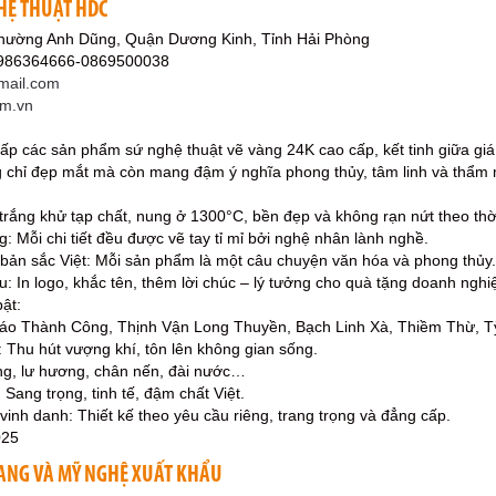
HỆ THUẬT HDC
hường Anh Dũng, Quận Dương Kinh, Tỉnh Hải Phòng
0986364666-0869500038
mail.com
om.vn
ấp các sản phẩm sứ nghệ thuật vẽ vàng 24K cao cấp, kết tinh giữa giá 
chỉ đẹp mắt mà còn mang đậm ý nghĩa phong thủy, tâm linh và thẩm 
 trắng khử tạp chất, nung ở 1300°C, bền đẹp và không rạn nứt theo thờ
: Mỗi chi tiết đều được vẽ tay tỉ mỉ bởi nghệ nhân lành nghề.
 bản sắc Việt: Mỗi sản phẩm là một câu chuyện văn hóa và phong thủy.
: In logo, khắc tên, thêm lời chúc – lý tưởng cho quà tặng doanh nghi
ật:
áo Thành Công, Thịnh Vận Long Thuyền, Bạch Linh Xà, Thiềm Thừ,
y: Thu hút vượng khí, tôn lên không gian sống.
ơng, lư hương, chân nến, đài nước…
 Sang trọng, tinh tế, đậm chất Việt.
vinh danh: Thiết kế theo yêu cầu riêng, trang trọng và đẳng cấp.
025
ANG VÀ MỸ NGHỆ XUẤT KHẨU