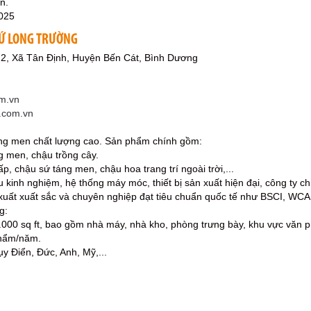
n.
025
SỨ LONG TRƯỜNG
 2, Xã Tân Định, Huyện Bến Cát, Bình Dương
m.vn
g.com.vn
áng men chất lượng cao. Sản phẩm chính gồm:
g men, chậu trồng cây.
, chậu sứ táng men, chậu hoa trang trí ngoài trời,...
àu kinh nghiệm, hệ thống máy móc, thiết bị sản xuất hiện đại, công ty
 xuất xuất sắc và chuyên nghiệp đạt tiêu chuẩn quốc tế như BSCI, WC
g:
.000 sq ft, bao gồm nhà máy, nhà kho, phòng trưng bày, khu vực văn 
phẩm/năm.
ụy Điển, Đức, Anh, Mỹ,...