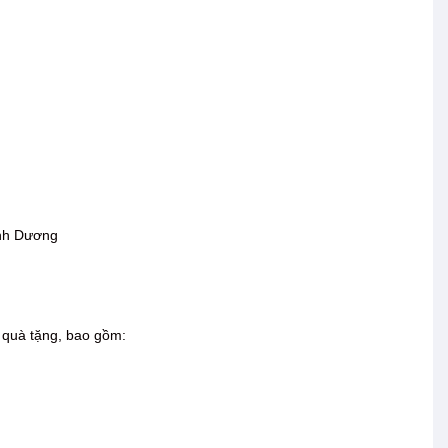
nh Dương
m quà tặng, bao gồm: