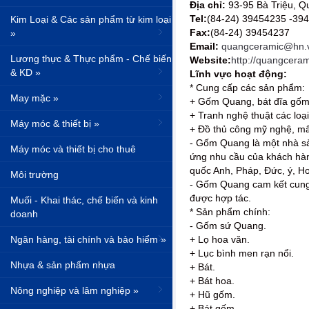
Địa chỉ:
93-95 Bà Triệu, Q
Tel:
(84-24) 39454235 -39
Kim Loại & Các sản phẩm từ kim loại
Fax:
(84-24) 39454237
»
Email:
quangceramic@hn.v
Lương thực & Thực phẩm - Chế biến
Website:
http://quangcera
& KD »
Lĩnh vực hoạt động:
* Cung cấp các sản phẩm:
May mặc »
+ Gốm Quang, bát đĩa gốm, 
+ Tranh nghệ thuật các loại
Máy móc & thiết bị »
+ Đồ thủ công mỹ nghệ, mây
- Gốm Quang là một nhà sả
Máy móc và thiết bị cho thuê
ứng nhu cầu của khách hàng
quốc Anh, Pháp, Đức, ý, Ho
Môi trường
- Gốm Quang cam kết cung 
được hợp tác.
Muối - Khai thác, chế biến và kinh
* Sản phẩm chính:
doanh
- Gốm sứ Quang.
Ngân hàng, tài chính và bảo hiểm »
+ Lọ hoa văn.
+ Lục bình men rạn nổi.
Nhựa & sản phẩm nhựa
+ Bát.
+ Bát hoa.
Nông nghiệp và lâm nghiệp »
+ Hũ gốm.
+ Bát gốm.