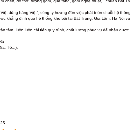
m chén, đồ thờ, tượng gốm, quà tặng, gốm nghệ thuật,.. chuẩn Bát Tr
iệt dùng hàng Việt”, công ty hướng đến việc phát triển chuỗi hệ thốn
ợc khẳng định qua hệ thống kho bãi tại Bát Tràng, Gia Lâm, Hà Nội v
, tận tâm, luôn luôn cải tiến quy trình, chất lượng phục vụ để nhận đư
Sứ.
a, Tô,..).
025