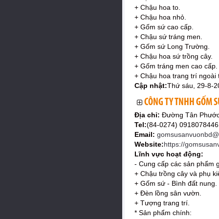
+ Chậu hoa to.
+ Chậu hoa nhỏ.
+ Gốm sứ cao cấp.
+ Chậu sứ tráng men.
+ Gốm sứ Long Trường.
+ Chậu hoa sứ trồng cây.
+ Gốm tráng men cao cấp.
+ Chậu hoa trang trí ngoài t
Cập nhật:
Thứ sáu, 29-8-2
CÔNG TY TNHH GỐM S
Địa chỉ:
Đường Tân Phước
Tel:
(84-0274) 0918078446
Email:
gomsusanvuonbd@g
Website:
https://gomsusa
Lĩnh vực hoạt động:
- Cung cấp các sản phẩm gố
+ Chậu trồng cây và phụ ki
+ Gốm sứ - Bình đất nung.
+ Đèn lồng sân vườn.
+ Tượng trang trí.
* Sản phẩm chính: