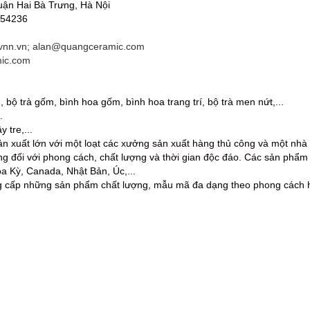
uận Hai Bà Trưng, Hà Nội
454236
nn.vn; alan@quangceramic.com
mic.com
bộ trà gốm, bình hoa gốm, bình hoa trang trí, bộ trà men nứt,...
.
 tre,...
n xuất lớn với một loạt các xưởng sản xuất hàng thủ công và một nhà
 đối với phong cách, chất lượng và thời gian độc đáo. Các sản phẩm 
a Kỳ, Canada, Nhật Bản, Úc,...
cấp những sản phẩm chất lượng, mẫu mã đa dạng theo phong cách hiện