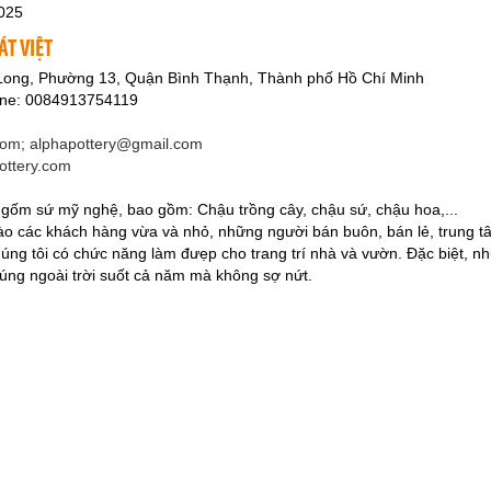
025
T VIỆT
Long, Phường 13, Quận Bình Thạnh, Thành phố Hồ Chí Minh
ine: 0084913754119
com; alphapottery@gmail.com
ottery.com
 gốm sứ mỹ nghệ, bao gồm: Chậu trồng cây, chậu sứ, chậu hoa,...
ào các khách hàng vừa và nhỏ, những người bán buôn, bán lẻ, trung t
ng tôi có chức năng làm đưẹp cho trang trí nhà và vườn. Đặc biệt, n
úng ngoài trời suốt cả năm mà không sợ nứt.