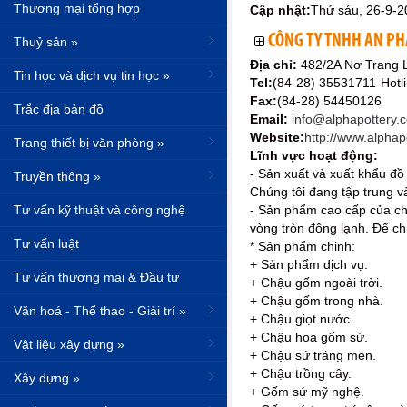
Thương mại tổng hợp
Cập nhật:
Thứ sáu, 26-9-2
CÔNG TY TNHH AN PHÁ
Thuỷ sản »
Địa chỉ:
482/2A Nơ Trang 
Tin học và dịch vụ tin học »
Tel:
(84-28) 35531711-Hotl
Fax:
(84-28) 54450126
Trắc địa bản đồ
Email:
info@alphapottery.
Website:
http://www.alphap
Trang thiết bị văn phòng »
Lĩnh vực hoạt động:
- Sản xuất và xuất khẩu đồ
Truyền thông »
Chúng tôi đang tập trung v
Tư vấn kỹ thuật và công nghệ
- Sản phẩm cao cấp của chú
vòng tròn đông lạnh. Để ch
Tư vấn luật
* Sản phẩm chinh:
+ Sản phẩm dịch vụ.
Tư vấn thương mại & Đầu tư
+ Chậu gốm ngoài trời.
+ Chậu gốm trong nhà.
Văn hoá - Thể thao - Giải trí »
+ Chậu giọt nước.
+ Chậu hoa gốm sứ.
Vật liệu xây dựng »
+ Chậu sứ tráng men.
+ Chậu trồng cây.
Xây dựng »
+ Gốm sứ mỹ nghệ.