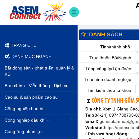
DANH SÁCH
TRANG CHỦ
Tỉnh/thành phố :
DANH MỤC NGÀNH
Trực thuộc Bộ/Ngành:
Bất động sản - phát triển, quản lý &
Tổng công ty/Tập đoàn:
KD
Loại hình doanh nghiệp:
Bưu chính - Viễn thông - Dịch vụ
Tìm kiếm theo từ khóa:
Cao su & sản phẩm cao su
CÔNG TY TNHH GỐM S
Công nghiệp bao bì
Địa chỉ:
Xóm 1 Giang Cao,
Tel:
(84-24) 0974738795-
Công nghiệp dầu khí »
Email:
gomsutamhop@gma
Website:
https://gomsuta
Cung ứng nhân lực
Lĩnh vực hoạt động: