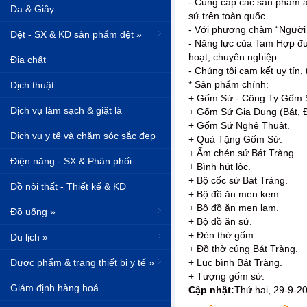
- Cung cấp các sản phẩm ấ
Da & Giầy
sứ trên toàn quốc.
- Với phương châm “Người V
Dệt - SX & KD sản phẩm dệt »
- Năng lực của Tam Hợp đư
hoạt, chuyên nghiệp.
Địa chất
- Chúng tôi cam kết uy tín
* Sản phẩm chính:
Dịch thuật
+ Gốm Sứ - Công Ty Gốm 
Dịch vụ làm sạch & giặt là
+ Gốm Sứ Gia Dụng (Bát, Đĩ
+ Gốm Sứ Nghệ Thuật.
Dịch vụ y tế và chăm sóc sắc đẹp
+ Quà Tặng Gốm Sứ.
+ Ấm chén sứ Bát Tràng.
Điện năng - SX & Phân phối
+ Bình hút lộc.
+ Bộ cốc sứ Bát Tràng.
Đồ nội thất - Thiết kế & KD
+ Bộ đồ ăn men kem.
+ Bộ đồ ăn men lam.
Đồ uống »
+ Bộ đồ ăn sứ.
+ Đèn thờ gốm.
Du lịch »
+ Đồ thờ cúng Bát Tràng.
Dược phẩm & trang thiết bị y tế »
+ Lục bình Bát Tràng.
+ Tượng gốm sứ.
Giám định hàng hoá
Cập nhật:
Thứ hai, 29-9-2