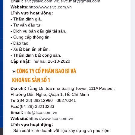
Email:
sivc@sivc.com.vn; sivc.mar@gmail.com
Website:
http://www.sivc.com.vn
Lĩnh vực hoạt động:
- Thẩm định giá.
- Tư vấn đầu tư.
- Dịch vụ bán đấu giá tài sản.
- Cung cấp thông tin.
- Đào tạo.
- Xuất bản ấn phẩm.
- Thẩm định bất động sản.
Cập nhật:
Thứ hai, 26-10-2020
CÔNG TY CỔ PHẦN BAO BÌ VÀ
KHOÁNG SẢN SỐ 1
Địa chỉ:
Tầng 15, tòa nhà Sailing Tower, 111A Pasteur,
Phường Bến Nghé, Quận 1, Hồ Chí Minh
Tel:
(84-28) 38212960 - 38270041
Fax:
(84-28) 38213233
Email:
info@fico.com.vn
Website:
https://www.fico.com.vn
Lĩnh vực hoạt động:
- Sản xuất kinh doanh vật liệu xây dựng và phụ kiện.