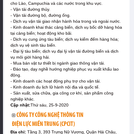
cho Lào, Campuchia và các nước trong khu vực.
- Vận tải đường thủy.
- Vận tải đường bộ, đường ống.
- Dịch vụ vận tải giao nhận hành hóa trong và ngoài nước.
- Kinh doanh khai thác cảng biển, dịch vụ bốc dỡ hàng hóa
tại cảng biển; hoạt động kho bãi.
- Dịch vụ cung ứng tàu biển; dịch vụ kiểm đếm hàng hóa;
dịch vụ vệ sinh tàu biển.
- Đại lý tàu biển; dịch vụ đại lý vận tải đường biển và dịch
vụ môi giới hàng hải.
- Mua bán vật tư thiết bị ngành giao thông vận tải.
- Đào tạo, dạy nghề hướng nghiệp phục vụ xuất khẩu lao
động.
- Kinh doanh các hoạt động phụ trợ cho vận tải.
- Kinh doanh du lịch lữ hành nội địa và quốc tế.
- Sản xuất, sửa chữa, gia công cơ khí, sản phẩm công
nghiệp khác.
Cập nhật:
Thứ sáu, 25-9-2020
CÔNG TY CÔNG NGHỆ THÔNG TIN
ĐIỆN LỰC MIỀN TRUNG (CPCIT)
Địa chỉ:
Tầng 3, 393 Trưng Nữ Vương, Quận Hải Châu,