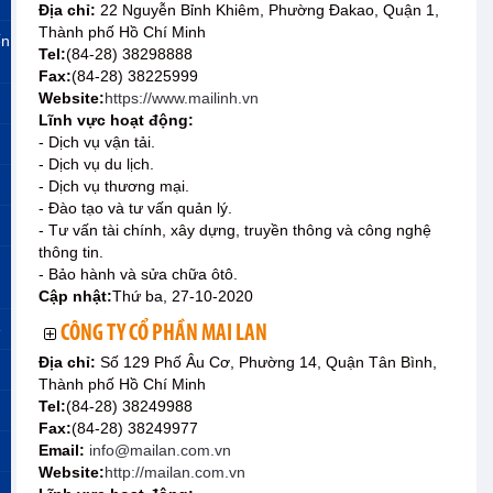
Địa chỉ:
22 Nguyễn Bỉnh Khiêm, Phường Đakao, Quận 1,
Thành phố Hồ Chí Minh
ến
Tel:
(84-28) 38298888
Fax:
(84-28) 38225999
Website:
https://www.mailinh.vn
Lĩnh vực hoạt động:
- Dịch vụ vận tải.
- Dịch vụ du lịch.
- Dịch vụ thương mại.
- Đào tạo và tư vấn quản lý.
- Tư vấn tài chính, xây dựng, truyền thông và công nghệ
thông tin.
- Bảo hành và sửa chữa ôtô.
Cập nhật:
Thứ ba, 27-10-2020
»
CÔNG TY CỔ PHẦN MAI LAN
Địa chỉ:
Số 129 Phố Âu Cơ, Phường 14, Quận Tân Bình,
Thành phố Hồ Chí Minh
Tel:
(84-28) 38249988
Fax:
(84-28) 38249977
Email:
info@mailan.com.vn
Website:
http://mailan.com.vn