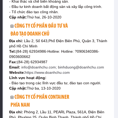
- Khai thác và chế biến khoáng sản.
- Đầu tư kinh doanh bất động sản và xây lắp công trình.
- Tổ chức đào tạo công nhân.
Cập nhật:
Thứ hai, 26-10-2020
CÔNG TY CỔ PHẦN ĐẦU TƯ VÀ
ĐÀO TẠO DOANH CHỦ
Địa chỉ:
Lầu 2, Số 643,Phố Điện Biên Phủ, Quận 3, Thành
phố Hồ Chí Minh
Tel:
(84-28) 62934986-Hotline: Hotline: ?0906340386-
0903600662
Fax:
(84-28) 62934987
Email:
info@doanhchu.com; binhduong@doanhchu.com
Website:
https://www.doanhchu.com
Lĩnh vực hoạt động:
- Đào tạo trong các lĩnh vực đầu tư, đào tạo con người.
Cập nhật:
Thứ ba, 13-10-2020
CÔNG TY CỔ PHẦN CONTAINER
PHÍA NAM
Địa chỉ:
Phòng 2, Lầu 11, PEARL Plaza, 561A, Điện Biên
Phủ, Phường 25, Quận Bình Thạnh, Thành phố Hồ Chí