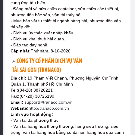
cung ứng tàu biển.
- Đóng mới và sửa chữa container, sửa chữa các thiết bị,
phương tiện bốc xếp, vận tải thủy bộ.
- Mua bán vật tư thiết bị ngành hàng hải, phương tiện vận
tải xếp dỡ.
- Dịch vụ ủy thác xuất nhập khẩu.
- Dịch vụ khai thuê hải quan.
- Đào tạo dạy nghề.
Cập nhật:
Thứ năm, 8-10-2020
CÔNG TY CỔ PHẦN DỊCH VỤ VẬN
TẢI SÀI GÒN (TRANACO)
Địa chỉ:
19 Phạm Viết Chánh, Phường Nguyễn Cư Trinh,
Quận 1, Thành phố Hồ Chí Minh
Tel:
(84-28) 38726221
Fax:
(84-28) 38725190
Email:
support@tranaco.com.vn
Website:
http://tranaco.com.vn
Lĩnh vực hoạt động:
- Vận tải đa phương thức.
- Vận tải hàng hóa thông thường, hàng siêu trường, siêu
trọng, vận tải hàng hóa bằng container, hàng hóa quá cảnh