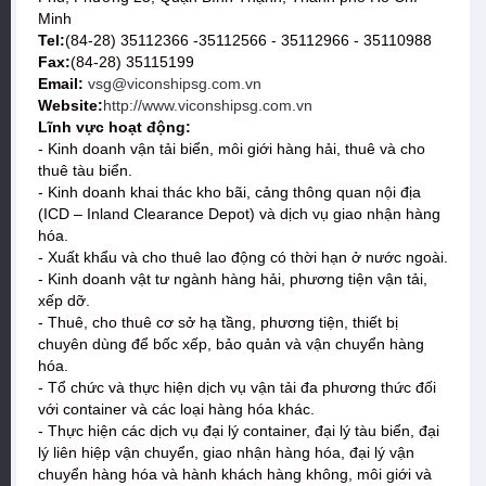
Minh
Tel:
(84-28) 35112366 -35112566 - 35112966 - 35110988
Fax:
(84-28) 35115199
Email:
vsg@viconshipsg.com.vn
Website:
http://www.viconshipsg.com.vn
Lĩnh vực hoạt động:
- Kinh doanh vận tải biển, môi giới hàng hải, thuê và cho
thuê tàu biển.
- Kinh doanh khai thác kho bãi, cảng thông quan nội địa
(ICD – Inland Clearance Depot) và dịch vụ giao nhận hàng
hóa.
- Xuất khẩu và cho thuê lao động có thời hạn ở nước ngoài.
- Kinh doanh vật tư ngành hàng hải, phương tiện vận tải,
xếp dỡ.
- Thuê, cho thuê cơ sở hạ tầng, phương tiện, thiết bị
chuyên dùng để bốc xếp, bảo quản và vận chuyển hàng
hóa.
- Tổ chức và thực hiện dịch vụ vận tải đa phương thức đối
với container và các loại hàng hóa khác.
- Thực hiện các dịch vụ đại lý container, đại lý tàu biển, đại
lý liên hiệp vận chuyển, giao nhận hàng hóa, đại lý vận
chuyển hàng hóa và hành khách hàng không, môi giới và