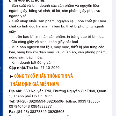
Lĩnh vực hoạt động:
- Sản xuất và kinh doanh các sản phẩm và nguyên liệu
ngành giấy, băng vệ sinh, tã lót, sản phẩm giấy phục vụ
ngành y tế.
- Xuất nhập khẩu sản phẩm, nguyên liệu, hóa chất (trừ hóa
chất có tính độc hại mạnh) bao bì, thiết bị phụ tùng ngành
giấy.
- In trên bao bì, in nhãn sản phẩm, in tráng bao bì kim lọai.
- Gia công giấy vệ sinh, khăn giấy các loại.
- Mua bán nguyên vật liệu, máy móc, thiết bị phụ tùng các
lọai, hàng kim khí điện máy, vải, quần áo, văn phòng phẩm,
nông sản, bách hóa.
- Kinh doanh bất động sản.
ch
Cập nhật:
Thứ ba, 27-10-2020
CÔNG TY CỔ PHẦN THÔNG TIN VÀ
THẨM ĐỊNH GIÁ MIỀN NAM
Địa chỉ:
359 Nguyễn Trãi, Phường Nguyễn Cư Trinh, Quận
1, Thành phố Hồ Chí Minh
Tel:
(84-28) 39205594-39205596-Hotline: 0939715555-
0979404048-0984832277
Fax:
(84-28) 38378849-39205605