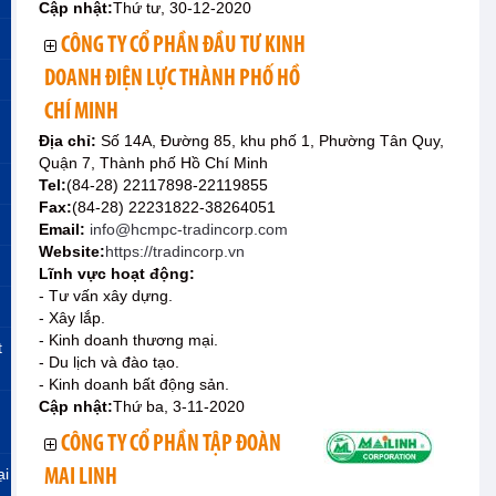
Cập nhật:
Thứ tư, 30-12-2020
CÔNG TY CỔ PHẦN ĐẦU TƯ KINH
DOANH ĐIỆN LỰC THÀNH PHỐ HỒ
CHÍ MINH
Địa chỉ:
Số 14A, Đường 85, khu phố 1, Phường Tân Quy,
Quận 7, Thành phố Hồ Chí Minh
Tel:
(84-28) 22117898-22119855
Fax:
(84-28) 22231822-38264051
Email:
info@hcmpc-tradincorp.com
Website:
https://tradincorp.vn
Lĩnh vực hoạt động:
- Tư vấn xây dựng.
- Xây lắp.
- Kinh doanh thương mại.
t
- Du lịch và đào tạo.
- Kinh doanh bất động sản.
Cập nhật:
Thứ ba, 3-11-2020
CÔNG TY CỔ PHẦN TẬP ĐOÀN
ại
MAI LINH