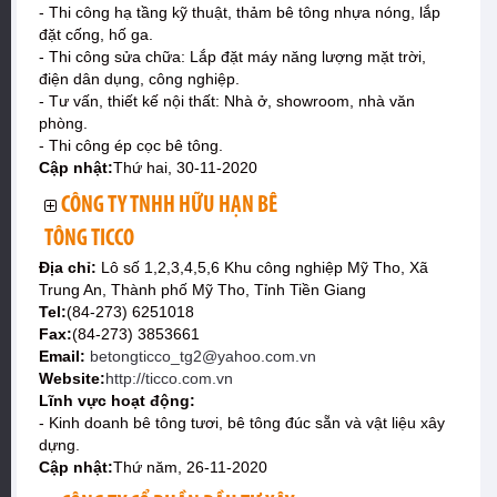
- Thi công hạ tầng kỹ thuật, thảm bê tông nhựa nóng, lắp
đặt cống, hố ga.
- Thi công sửa chữa: Lắp đặt máy năng lượng mặt trời,
điện dân dụng, công nghiệp.
- Tư vấn, thiết kế nội thất: Nhà ở, showroom, nhà văn
phòng.
- Thi công ép cọc bê tông.
Cập nhật:
Thứ hai, 30-11-2020
CÔNG TY TNHH HỮU HẠN BÊ
TÔNG TICCO
Địa chỉ:
Lô số 1,2,3,4,5,6 Khu công nghiệp Mỹ Tho, Xã
Trung An, Thành phố Mỹ Tho, Tỉnh Tiền Giang
Tel:
(84-273) 6251018
Fax:
(84-273) 3853661
Email:
betongticco_tg2@yahoo.com.vn
Website:
http://ticco.com.vn
Lĩnh vực hoạt động:
- Kinh doanh bê tông tươi, bê tông đúc sẵn và vật liệu xây
dựng.
Cập nhật:
Thứ năm, 26-11-2020