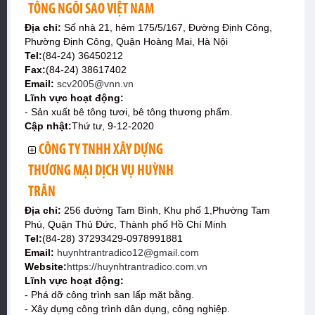
TÔNG NGÔI SAO VIỆT NAM
Địa chỉ:
Số nhà 21, hẻm 175/5/167, Đường Định Công,
Phường Định Công, Quận Hoàng Mai, Hà Nội
Tel:
(84-24) 36450212
Fax:
(84-24) 38617402
Email:
scv2005@vnn.vn
Lĩnh vực hoạt động:
- Sản xuất bê tông tươi, bê tông thương phẩm.
Cập nhật:
Thứ tư, 9-12-2020
CÔNG TY TNHH XÂY DỰNG
THƯƠNG MẠI DỊCH VỤ HUỲNH
TRÂN
Địa chỉ:
256 đường Tam Bình, Khu phố 1,Phường Tam
Phú, Quận Thủ Đức, Thành phố Hồ Chí Minh
Tel:
(84-28) 37293429-0978991881
Email:
huynhtrantradico12@gmail.com
Website:
https://huynhtrantradico.com.vn
Lĩnh vực hoạt động:
- Phá dỡ công trình san lấp mặt bằng.
- Xây dựng công trình dân dụng, công nghiệp.