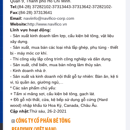
Quận 9, Thành phố Hồ Chí Minh.
Tel:
(84-28) 37282102-37313443-37313642-37282102-
Fax:
(84-28) 37313641
Email:
naviinfo@navifico-corp.com
Website:
http://www.navifico.vn
Lĩnh vực hoạt động:
- Sản xuất kinh doanh tấm lợp, cấu kiện bê tông, vật liệu
xây dựng.
- Sản xuất, mua bán các loại nhà lắp ghép, phụ tùng - thiết
bị - máy móc cơ khí.
- Thi công xây lắp công trình công nghiệp và dân dụng.
- Sản xuất, chế biến, mua bán nông lâm thủy sản.
- Kinh doanh nhà ở.
- Sản xuất và kinh doanh nội thất gỗ tự nhiên: Bàn ăn, kệ ti
vi, tủ quần áo, giường ngủ,...
* Các sản phẩm chủ yếu:
+ Tấm xi măng sợi, cấu kiện bê tông, gạch lát.
+ Đồ gỗ nội thất, cửa, kệ bếp sử dụng gỗ cứng (Hard
wood) nhập khẩu từ Hoa Kỳ, Canada, Châu Âu.
Cập nhật:
Thứ sáu, 26-2-2021
CÔNG TY CỔ PHẦN BÊ TÔNG
READYMIX (VIỆT NAM)