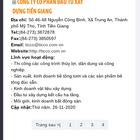
CÔNG TY CỔ PHẦN ĐẦU TƯ XÂY
DỰNG TIỀN GIANG
Địa chỉ:
Số 46-48 Nguyễn Công Bình, Xã Trung An, Thành
phố Mỹ Tho, Tỉnh Tiền Giang
Tel:
(84-273) 3872878
Fax:
(84-273) 3850597
Email:
ticco@ticco.com.vn
Website:
http://ticco.com.vn
Lĩnh vực hoạt động:
- Thi công các công trình thủy lợi, dân dụng và công
nghiệp.
- Sản xuất, kinh doanh bê tông tươi và các sản phẩm bê
tông đúc sẵn.
- Kinh doanh vật liệu xây dựng.
- Đầu tư xây dựng kết cấu hạ tầng.
- Môi giới, kinh doanh bất động sản.
Cập nhật:
Thứ năm, 26-11-2020
Trang sau >|
1
2
3
4