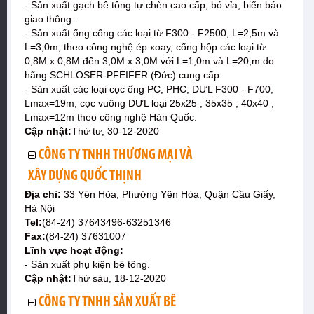
- Sản xuất gạch bê tông tự chèn cao cấp, bó vỉa, biển báo
giao thông.
- Sản xuất ống cống các loại từ F300 - F2500, L=2,5m và
L=3,0m, theo công nghệ ép xoay, cống hộp các loại từ
0,8M x 0,8M đến 3,0M x 3,0M với L=1,0m và L=20,m do
hãng SCHLOSER-PFEIFER (Đức) cung cấp.
- Sản xuất các loại cọc ống PC, PHC, DƯL F300 - F700,
Lmax=19m, cọc vuông DƯL loại 25x25 ; 35x35 ; 40x40 ,
Lmax=12m theo công nghệ Hàn Quốc.
Cập nhật:
Thứ tư, 30-12-2020
CÔNG TY TNHH THƯƠNG MẠI VÀ
XÂY DỰNG QUỐC THỊNH
Địa chỉ:
33 Yên Hòa, Phường Yên Hòa, Quận Cầu Giấy,
Hà Nội
Tel:
(84-24) 37643496-63251346
Fax:
(84-24) 37631007
Lĩnh vực hoạt động:
- Sản xuất phụ kiện bê tông.
Cập nhật:
Thứ sáu, 18-12-2020
CÔNG TY TNHH SẢN XUẤT BÊ