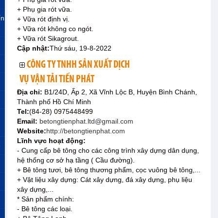
+ Phụ gia rót vữa.
ến
+ Vữa rót định vị.
+ Vữa rót không co ngót.
+ Vữa rót Sikagrout.
Cập nhật:
Thứ sáu, 19-8-2022
CÔNG TY TNHH SẢN XUẤT DỊCH
VỤ VẬN TẢI TIẾN PHÁT
Địa chỉ:
B1/24D, Ấp 2, Xã Vĩnh Lộc B, Huyện Bình Chánh,
Thành phố Hồ Chí Minh
Tel:
(84-28) 0975448499
Email:
betongtienphat.ltd@gmail.com
Website:
http://betongtienphat.com
Lĩnh vực hoạt động:
»
- Cung cấp bê tông cho các công trình xây dựng dân dụng,
hệ thống cơ sở hạ tầng ( Cầu đường).
+ Bê tông tươi, bê tông thương phẩm, cọc vuông bê tông,...
+ Vật liệu xây dựng: Cát xây dựng, đá xây dựng, phụ liệu
xây dựng,...
* Sản phẩm chính:
- Bê tông các loại.