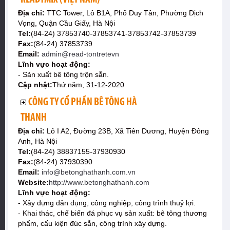
Địa chỉ:
TTC Tower, Lô B1A, Phố Duy Tân, Phường Dịch
Vọng, Quận Cầu Giấy, Hà Nội
Tel:
(84-24) 37853740-37853741-37853742-37853739
Fax:
(84-24) 37853739
Email:
admin@read-tontretevn
Lĩnh vực hoạt động:
- Sản xuất bê tông trộn sẵn.
Cập nhật:
Thứ năm, 31-12-2020
CÔNG TY CỔ PHẦN BÊ TÔNG HÀ
THANH
Địa chỉ:
Lô I A2, Đường 23B, Xã Tiên Dương, Huyện Đông
Anh, Hà Nội
Tel:
(84-24) 38837155-37930930
Fax:
(84-24) 37930390
Email:
info@betonghathanh.com.vn
Website:
http://www.betonghathanh.com
Lĩnh vực hoạt động:
- Xây dựng dân dụng, công nghiệp, công trình thuỷ lợi.
- Khai thác, chế biến đá phục vụ sản xuất: bê tông thương
phẩm, cấu kiện đúc sẵn, công trình xây dựng.