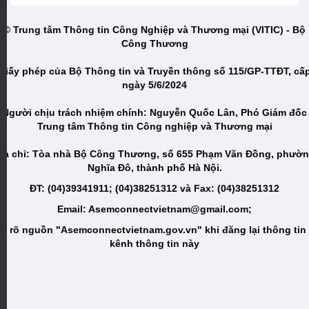
© Trung tâm Thông tin Công Nghiệp và Thương mại (VITIC) - Bộ
Công Thương
Giấy phép của Bộ Thông tin và Truyền thông số 115/GP-TTĐT, cấ
ngày 5/6/2024
Người chịu trách nhiệm chính: Nguyễn Quốc Lân, Phó Giám đốc
Trung tâm Thông tin Công nghiệp và Thương mại
ịa chỉ: Tòa nhà Bộ Công Thương, số 655 Phạm Văn Đồng, phườ
Nghĩa Đô, thành phố Hà Nội.
ĐT: (04)39341911; (04)38251312 và Fax: (04)38251312
Email: Asemconnectvietnam@gmail.com;
i rõ nguồn "Asemconnectvietnam.gov.vn" khi đăng lại thông tin
kênh thông tin này