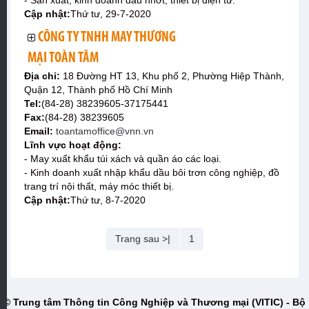
- Sản xuất, kinh doanh dầu nhớt, thiết bị điện tử.
Cập nhật:
Thứ tư, 29-7-2020
CÔNG TY TNHH MAY THƯƠNG
MẠI TOÀN TÂM
Địa chỉ:
18 Đường HT 13, Khu phố 2, Phường Hiệp Thành,
Quận 12, Thành phố Hồ Chí Minh
Tel:
(84-28) 38239605-37175441
Fax:
(84-28) 38239605
Email:
toantamoffice@vnn.vn
Lĩnh vực hoạt động:
- May xuất khẩu túi xách và quần áo các loại.
- Kinh doanh xuất nhập khẩu dầu bôi trơn công nghiệp, đồ
trang trí nội thất, máy móc thiết bị.
Cập nhật:
Thứ tư, 8-7-2020
Trang sau >|
1
© Trung tâm Thông tin Công Nghiệp và Thương mại (VITIC) - Bộ