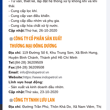
- Tư vấn, thiết kế, lắp đặt hệ thống xử lý không khí và khí
thải.
- Cung cấp lọc khí.
- Cung cấp van điều khiển.
- Cung cấp dầu nhờn và phụ gia.
- Cung cấp hóa chất xử lý nước.
Cập nhật:
Thứ hai, 26-10-2020
CÔNG TY CỔ PHẦN SẢN XUẤT
THƯƠNG MẠI ĐÔNG DƯƠNG
Địa chỉ:
119 Đường Số 6, Khu Trung Sơn, Xã Bình Hưng,
Huyện Bình Chánh, Thành phố Hồ Chí Minh
Tel:
(84-28) 36209509
Fax:
(84-28) 36209508
Email:
info@indopetrol.vn
Website:
https://www.indopetrol.vn
Lĩnh vực hoạt động:
- Sản xuất và kinh doanh dầu nhờn.
Cập nhật:
Thứ sáu, 23-10-2020
CÔNG TY TNHH LƯU LAN
Địa chỉ:
Đường Trần Phú, Thôn Khả Do, Xã Nam Viêm, Thị