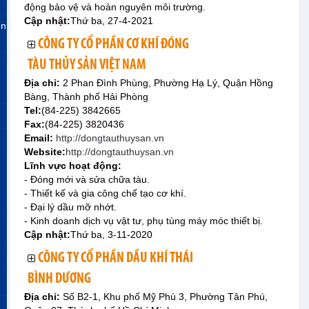
động bảo vệ và hoàn nguyên môi trường.
Cập nhật:
Thứ ba, 27-4-2021
ến
CÔNG TY CỔ PHẦN CƠ KHÍ ĐÓNG
TÀU THỦY SẢN VIỆT NAM
Địa chỉ:
2 Phan Đình Phùng, Phường Hạ Lý, Quận Hồng
Bàng, Thành phố Hải Phòng
Tel:
(84-225) 3842665
Fax:
(84-225) 3820436
Email:
http://dongtauthuysan.vn
Website:
http://dongtauthuysan.vn
Lĩnh vực hoạt động:
- Đóng mới và sửa chữa tàu.
- Thiết kế và gia công chế tạo cơ khí.
»
- Đại lý dầu mỡ nhớt.
- Kinh doanh dịch vụ vật tư, phụ tùng máy móc thiết bị.
Cập nhật:
Thứ ba, 3-11-2020
CÔNG TY CỔ PHẦN DẦU KHÍ THÁI
BÌNH DƯƠNG
Địa chỉ:
Số B2-1, Khu phố Mỹ Phú 3, Phường Tân Phú,