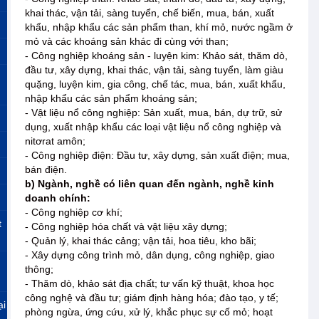
khai thác, vận tải, sàng tuyển, chế biến, mua, bán, xuất
khẩu, nhập khẩu các sản phẩm than, khí mỏ, nước ngầm ở
mỏ và các khoáng sản khác đi cùng với than;
- Công nghiệp khoáng sản - luyện kim: Khảo sát, thăm dò,
đầu tư, xây dựng, khai thác, vận tải, sàng tuyển, làm giàu
quặng, luyện kim, gia công, chế tác, mua, bán, xuất khẩu,
nhập khẩu các sản phẩm khoáng sản;
- Vật liệu nổ công nghiệp: Sản xuất, mua, bán, dự trữ, sử
dụng, xuất nhập khẩu các loại vật liệu nổ công nghiệp và
nitơrat amôn;
- Công nghiệp điện: Đầu tư, xây dựng, sản xuất điện; mua,
bán điện.
b) Ngành, nghề có liên quan đến ngành, nghề kinh
doanh chính:
- Công nghiệp cơ khí;
t
- Công nghiệp hóa chất và vật liệu xây dựng;
- Quản lý, khai thác cảng; vận tải, hoa tiêu, kho bãi;
- Xây dựng công trình mỏ, dân dụng, công nghiệp, giao
thông;
- Thăm dò, khảo sát địa chất; tư vấn kỹ thuật, khoa học
công nghệ và đầu tư; giám định hàng hóa; đào tạo, y tế;
ại
phòng ngừa, ứng cứu, xử lý, khắc phục sự cố mỏ; hoạt