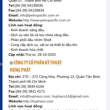
Quận 07, Thành phố Hồ Chí Minh
Tel:
(84-28) 54136836
Fax:
(84-28) 54136834
Email:
info@petropacific.com.vn
Website:
http://www.petropacific.com.vn
Lĩnh vực hoạt động:
- Kinh doanh xăng dầu.
- Dịch vụ vận tải và lưu chứa xăng dầu.
- Phân phối dầu nhờn Shell.
- Cung cấp dịch vụ, vật tư và thiết bị dầu khí.
- Kinh doanh hóa chất.
Cập nhật:
Thứ tư, 28-10-2020
CÔNG TY CỔ PHẦN KỸ THUẬT
ch
HƯNG PHÁT
Địa chỉ:
270 – 272 Cộng Hòa, Phường 13, Quận Tân Bình,
Thành phố Hồ Chí Minh
Tel:
(84-28) 3849 6104
Fax:
(84-28) 3811 4171
Email:
info@huphaco.com; huphaco14@gmail.com
Website:
http://huphaco.com
Lĩnh vực hoạt động: