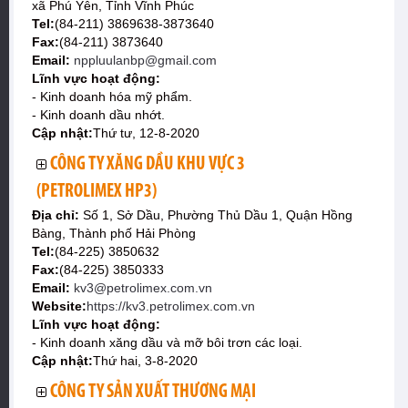
xã Phú Yên, Tỉnh Vĩnh Phúc
Tel:
(84-211) 3869638-3873640
Fax:
(84-211) 3873640
Email:
nppluulanbp@gmail.com
Lĩnh vực hoạt động:
- Kinh doanh hóa mỹ phẩm.
- Kinh doanh dầu nhớt.
Cập nhật:
Thứ tư, 12-8-2020
CÔNG TY XĂNG DẦU KHU VỰC 3
(PETROLIMEX HP3)
Địa chỉ:
Số 1, Sở Dầu, Phường Thủ Dầu 1, Quận Hồng
Bàng, Thành phố Hải Phòng
Tel:
(84-225) 3850632
Fax:
(84-225) 3850333
Email:
kv3@petrolimex.com.vn
Website:
https://kv3.petrolimex.com.vn
Lĩnh vực hoạt động:
- Kinh doanh xăng dầu và mỡ bôi trơn các loại.
Cập nhật:
Thứ hai, 3-8-2020
CÔNG TY SẢN XUẤT THƯƠNG MẠI