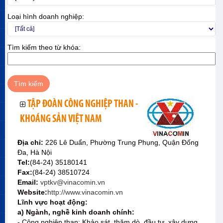
Loại hình doanh nghiệp:
Tìm kiếm theo từ khóa:
TẬP ĐOÀN CÔNG NGHIỆP THAN -
KHOÁNG SẢN VIỆT NAM
Địa chỉ:
226 Lê Duẩn, Phường Trung Phụng, Quận Đống
Đa, Hà Nội
Tel:
(84-24) 35180141
Fax:
(84-24) 38510724
Email:
vptkv@vinacomin.vn
Website:
http://www.vinacomin.vn
Lĩnh vực hoạt động:
a) Ngành, nghề kinh doanh chính:
- Công nghiệp than: Khảo sát, thăm dò, đầu tư, xây dựng,