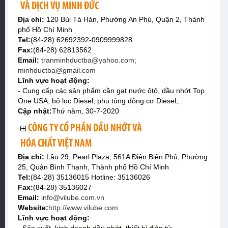
VÀ DỊCH VỤ MINH ĐỨC
Địa chỉ:
120 Bùi Tá Hán, Phường An Phú, Quận 2, Thành
phố Hồ Chí Minh
Tel:
(84-28) 62692392-0909999828
Fax:
(84-28) 62813562
Email:
tranminhductba@yahoo.com;
minhductba@gmail.com
Lĩnh vực hoạt động:
- Cung cấp các sản phẩm cần gạt nước ôtô, dầu nhớt Top
One USA, bộ lọc Diesel, phụ tùng động cơ Diesel,..
Cập nhật:
Thứ năm, 30-7-2020
CÔNG TY CỔ PHẦN DẦU NHỚT VÀ
HÓA CHẤT VIỆT NAM
Địa chỉ:
Lầu 29, Pearl Plaza, 561A Điện Biên Phủ, Phường
25, Quận Bình Thạnh, Thành phố Hồ Chí Minh
Tel:
(84-28) 35136015 Hotline: 35136026
Fax:
(84-28) 35136027
Email:
info@vilube.com.vn
Website:
http://www.vilube.com
Lĩnh vực hoạt động: