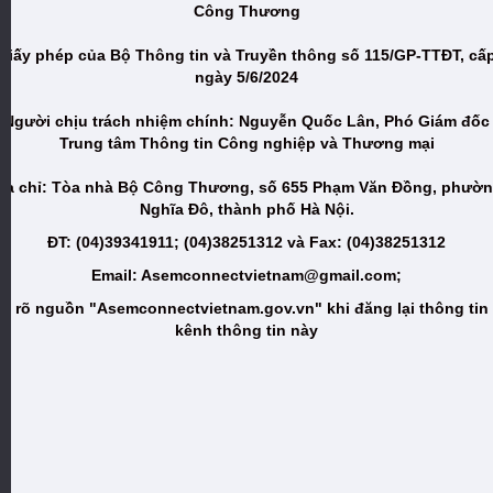
Công Thương
Giấy phép của Bộ Thông tin và Truyền thông số 115/GP-TTĐT, cấ
ngày 5/6/2024
Người chịu trách nhiệm chính: Nguyễn Quốc Lân, Phó Giám đốc
Trung tâm Thông tin Công nghiệp và Thương mại
ịa chỉ: Tòa nhà Bộ Công Thương, số 655 Phạm Văn Đồng, phườ
Nghĩa Đô, thành phố Hà Nội.
ĐT: (04)39341911; (04)38251312 và Fax: (04)38251312
Email: Asemconnectvietnam@gmail.com;
i rõ nguồn "Asemconnectvietnam.gov.vn" khi đăng lại thông tin
kênh thông tin này