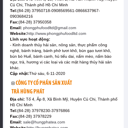
Củ Chi, Thành phố Hồ Chí Minh
Tel:
(84-28) 37950718-0908569561-0866637967-
0903684216
Fax:
(84-28) 37950358
Email:
phongphufoodltd@gmail.com
Website:
http://www.phongphufoodltd.com
Lĩnh vực hoạt động:
- Kinh doanh thủy hải sản, nông sản, thực phẩm công
nghệ, bánh tráng, bánh phở tươi khô, bún gạo tươi khô,
bún bò Huế, bánh canh, hủ tiếu dai, nấm mèo, nấm bào
ngư, trà, hương vị các loại và các mặt hàng thủy hải sản
khác.
Cập nhật:
Thứ sáu, 6-11-2020
CÔNG TY CỔ PHẦN SẢN XUẤT
TRÀ HÙNG PHÁT
Địa chỉ:
Tổ 4, Ấp 8, Xã Bình Mỹ, Huyện Củ Chi, Thành phố
Hồ Chí Minh
Tel:
(84-28) 37978230-37976866
Fax:
(84-28) 37978229
Email:
sale@hungphatea.com
Website:
http://hungphatea.com