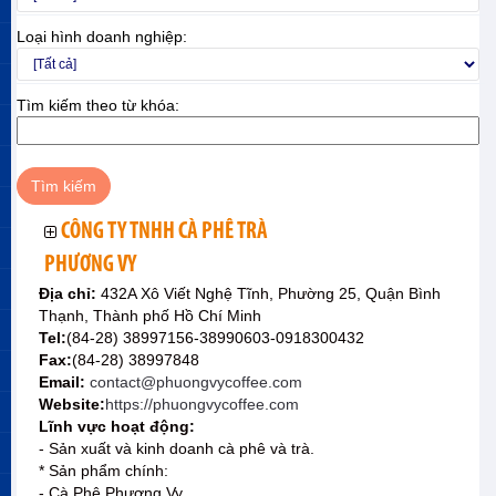
Loại hình doanh nghiệp:
Tìm kiếm theo từ khóa:
CÔNG TY TNHH CÀ PHÊ TRÀ
PHƯƠNG VY
Địa chỉ:
432A Xô Viết Nghệ Tĩnh, Phường 25, Quận Bình
Thạnh, Thành phố Hồ Chí Minh
Tel:
(84-28) 38997156-38990603-0918300432
Fax:
(84-28) 38997848
Email:
contact@phuongvycoffee.com
Website:
https://phuongvycoffee.com
Lĩnh vực hoạt động:
- Sản xuất và kinh doanh cà phê và trà.
* Sản phẩm chính:
- Cà Phê Phương Vy.