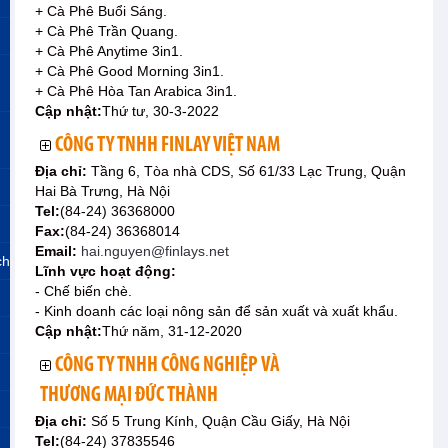
+ Cà Phê Buổi Sáng.
+ Cà Phê Trần Quang.
+ Cà Phê Anytime 3in1.
+ Cà Phê Good Morning 3in1.
+ Cà Phê Hòa Tan Arabica 3in1.
Cập nhật:
Thứ tư, 30-3-2022
CÔNG TY TNHH FINLAY VIỆT NAM
Địa chỉ:
Tầng 6, Tòa nhà CDS, Số 61/33 Lạc Trung, Quận
Hai Bà Trưng, Hà Nội
Tel:
(84-24) 36368000
Fax:
(84-24) 36368014
Email:
hai.nguyen@finlays.net
ch
Lĩnh vực hoạt động:
- Chế biến chè.
- Kinh doanh các loại nông sản để sản xuất và xuất khẩu.
Cập nhật:
Thứ năm, 31-12-2020
CÔNG TY TNHH CÔNG NGHIỆP VÀ
THƯƠNG MẠI ĐỨC THÀNH
Địa chỉ:
Số 5 Trung Kính, Quận Cầu Giấy, Hà Nội
Tel:
(84-24) 37835546