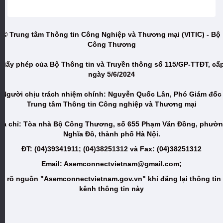
© Trung tâm Thông tin Công Nghiệp và Thương mại (VITIC) - Bộ
Công Thương
Giấy phép của Bộ Thông tin và Truyền thông số 115/GP-TTĐT, cấ
ngày 5/6/2024
Người chịu trách nhiệm chính: Nguyễn Quốc Lân, Phó Giám đốc
Trung tâm Thông tin Công nghiệp và Thương mại
ịa chỉ: Tòa nhà Bộ Công Thương, số 655 Phạm Văn Đồng, phườ
Nghĩa Đô, thành phố Hà Nội.
ĐT: (04)39341911; (04)38251312 và Fax: (04)38251312
Email: Asemconnectvietnam@gmail.com;
i rõ nguồn "Asemconnectvietnam.gov.vn" khi đăng lại thông tin
kênh thông tin này