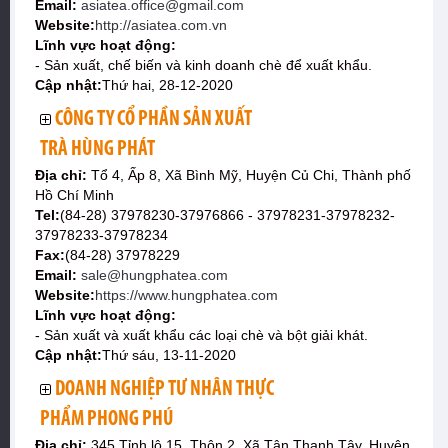
Email:
asiatea.office@gmail.com
Website:
http://asiatea.com.vn
Lĩnh vực hoạt động:
- Sản xuất, chế biến và kinh doanh chè để xuất khẩu.
Cập nhật:
Thứ hai, 28-12-2020
CÔNG TY CỔ PHẦN SẢN XUẤT
TRÀ HÙNG PHÁT
Địa chỉ:
Tổ 4, Ấp 8, Xã Bình Mỹ, Huyện Củ Chi, Thành phố
Hồ Chí Minh
Tel:
(84-28) 37978230-37976866 - 37978231-37978232-
37978233-37978234
Fax:
(84-28) 37978229
Email:
sale@hungphatea.com
Website:
https://www.hungphatea.com
Lĩnh vực hoạt động:
- Sản xuất và xuất khẩu các loại chè và bột giải khát.
Cập nhật:
Thứ sáu, 13-11-2020
DOANH NGHIỆP TƯ NHÂN THỰC
PHẨM PHONG PHÚ
Địa chỉ:
345 Tỉnh lộ 15, Thôn 2, Xã Tân Thạnh Tây, Huyện