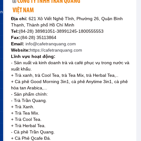
CÔNG TY TNHH TRẦN QUANG
VIỆT NAM
ến
Địa chỉ:
621 Xô Viết Nghệ Tĩnh, Phường 26, Quận Bình
Thạnh, Thành phố Hồ Chí Minh
Tel:
(84-28) 38981051-38991245-1800555553
Fax:
(84-28) 35113864
Email:
info@cafetranquang.com
Website:
https://cafetranquang.com
Lĩnh vực hoạt động:
- Sản xuất và kinh doanh trà và café phục vụ trong nước và
xuất khẩu.
+ Trà xanh, trà Cool Tea, trà Tea Mix, trà Herbal Tea,..
+ Cà phê Good Morning 3in1, cà phê Anytime 3in1, cà phê
hòa tan Arabica,...
»
- Sản phẩm chính:
- Trà Trần Quang.
+ Trà Xanh.
+ Trà Tea Mix.
+ Trà Cool Tea.
+ Trà Herbal Tea.
- Cà phê Trần Quang.
+ Cà Phê Qcafe Đá.