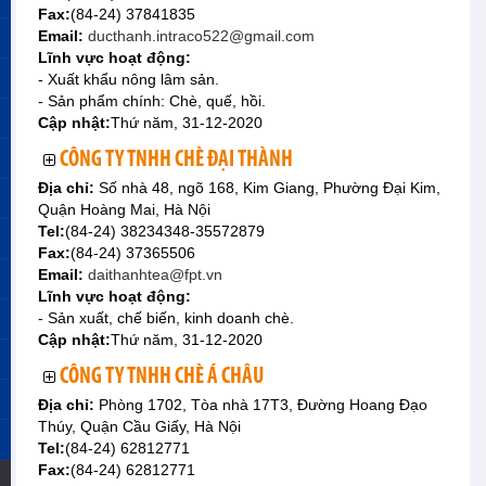
Fax:
(84-24) 37841835
Email:
ducthanh.intraco522@gmail.com
Lĩnh vực hoạt động:
- Xuất khẩu nông lâm sản.
- Sản phẩm chính: Chè, quế, hồi.
Cập nhật:
Thứ năm, 31-12-2020
CÔNG TY TNHH CHÈ ĐẠI THÀNH
Địa chỉ:
Số nhà 48, ngõ 168, Kim Giang, Phường Đại Kim,
Quận Hoàng Mai, Hà Nội
Tel:
(84-24) 38234348-35572879
Fax:
(84-24) 37365506
Email:
daithanhtea@fpt.vn
Lĩnh vực hoạt động:
- Sản xuất, chế biến, kinh doanh chè.
Cập nhật:
Thứ năm, 31-12-2020
CÔNG TY TNHH CHÈ Á CHÂU
Địa chỉ:
Phòng 1702, Tòa nhà 17T3, Đường Hoang Đạo
Thúy, Quận Cầu Giấy, Hà Nội
Tel:
(84-24) 62812771
Fax:
(84-24) 62812771