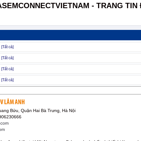
ASEMCONNECTVIETNAM - TRANG TIN 
DV LÂM ANH
uang Bửu, Quận Hai Bà Trưng, Hà Nội
0906230666
.com
com