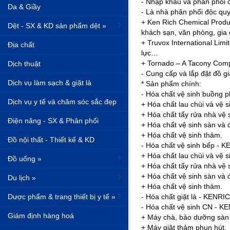
- Nhập khẩu và phân phối c
Da & Giầy
- Là nhà phân phối độc qu
+ Ken Rich Chemical Produc
Dệt - SX & KD sản phẩm dệt »
khách sạn, văn phòng, gia
+ Truvox International Li
Địa chất
lực…
+ Tornado – A Tacony Comp
Dịch thuật
- Cung cấp và lắp đặt đồ gia
Dịch vụ làm sạch & giặt là
* Sản phẩm chính:
- Hóa chất vệ sinh buồng
Dịch vụ y tế và chăm sóc sắc đẹp
+ Hóa chất lau chùi và vệ s
+ Hóa chất tẩy rửa nhà vệ 
Điện năng - SX & Phân phối
+ Hóa chất vệ sinh sàn và
+ Hóa chất vệ sinh thảm.
Đồ nội thất - Thiết kế & KD
- Hóa chất vệ sinh bếp - 
+ Hóa chất lau chùi và vệ s
Đồ uống »
+ Hóa chất tẩy rửa nhà vệ 
+ Hóa chất vệ sinh sàn và
Du lịch »
+ Hóa chất vệ sinh thảm.
Dược phẩm & trang thiết bị y tế »
- Hóa chất giặt là - KENR
- Hóa chất vệ sinh CN - 
Giám định hàng hoá
+ Máy chà, bảo dưỡng sàn 
+ Máy giặt thảm phun hút.