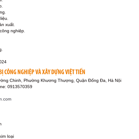
p.
ng.
liệu.
ản xuất.
 công nghiệp.
g.
024
BỊ CÔNG NGHIỆP VÀ XÂY DỰNG VIỆT TIẾN
ường Chinh, Phường Khương Thượng, Quận Đống Đa, Hà Nội
ine: 0913570359
am.com
h
kim loại