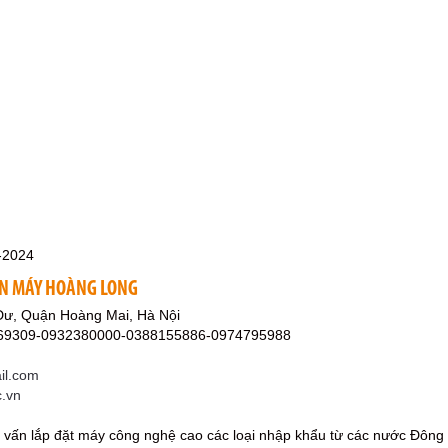
-2024
ỆN MÁY HOÀNG LONG
ư, Quận Hoàng Mai, Hà Nội
369309-0932380000-0388155886-0974795988
l.com
c.vn
ư vấn lắp đặt máy công nghệ cao các loại nhập khẩu từ các nước Đông