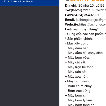
Xuất bản và in ấn »
Địa chỉ:
Số nhà 10, Lô B5
Tel:
(84-24) 22145952-09
Fax:
(84-24) 35402567
Email:
lachongcorpjsc@gm
Website:
https://lachongco
Lĩnh vực hoạt động:
- Cung cấp các sản phẩm m
* Sản phẩm chính:
- Máy xây dựng.
+ Máy đầm bàn.
+ Máy đầm dùi chạy điện.
+ Máy bơm vữa.
+ Máy cắt sắt.
+ Máy trộn bê tông.
+ Máy uốn sắt.
+ Máy xoa nền.
- Máy bơm nước.
+ Bơm chữa cháy.
+ Bơm trục đứng.
+ Máy bơm chìm.
+ Máy bơm ly tâm.
+ Máy bơm tăng áp.