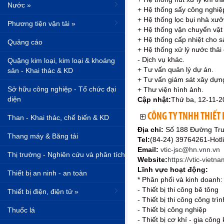
Nước »
+ Hệ thống sấy công nghiệ
+ Hệ thống lọc bụi nhà xưở
Phương tiện vận tải »
+ Hệ thống vận chuyển vật 
+ Hệ thống cấp nhiệt cho s
Quảng cáo
+ Hệ thống xử lý nước thải
- Dịch vụ khác.
Quặng kim loại, kim loại & khoáng
+ Tư vấn quản lý dự án.
sản - Khai thác & KD
+ Tư vấn giám sát xây dựn
Sở hữu công nghiệp - Tổ chức đại
+ Thư viện hình ảnh.
diện
Cập nhật:
Thứ ba, 12-11-2
CÔNG TY TNHH THIẾT 
Than - Khai thác, chế biến & KD
Địa chỉ:
Số 188 Đường Tr
Thang máy & Băng tải
Tel:
(84-24) 39764261-Hotl
Email:
vtic-jsc@hn.vnn.vn
Thị trường - Nghiên cứu và phân tích
Website:
https://vtic-vietn
Lĩnh vực hoạt động:
Thiết bị an ninh - an toàn
* Phân phối và kinh doanh:
- Thiết bị thi công bê tông
Thiết bị điện, điện tử »
- Thiết bị thi công công trìn
- Thiết bị công nghiệp
Thuốc lá
- Thiết bị cơ khí - gia công 