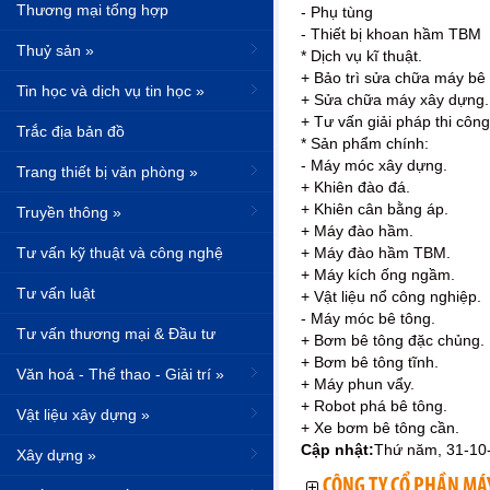
Thương mại tổng hợp
- Phụ tùng
- Thiết bị khoan hầm TBM
Thuỷ sản »
* Dịch vụ kĩ thuật.
+ Bảo trì sửa chữa máy bê 
Tin học và dịch vụ tin học »
+ Sửa chữa máy xây dựng.
+ Tư vấn giải pháp thi cô
Trắc địa bản đồ
* Sản phẩm chính:
- Máy móc xây dựng.
Trang thiết bị văn phòng »
+ Khiên đào đá.
+ Khiên cân bằng áp.
Truyền thông »
+ Máy đào hầm.
Tư vấn kỹ thuật và công nghệ
+ Máy đào hầm TBM.
+ Máy kích ống ngầm.
Tư vấn luật
+ Vật liệu nổ công nghiệp.
- Máy móc bê tông.
Tư vấn thương mại & Đầu tư
+ Bơm bê tông đặc chủng.
+ Bơm bê tông tĩnh.
Văn hoá - Thể thao - Giải trí »
+ Máy phun vẩy.
+ Robot phá bê tông.
Vật liệu xây dựng »
+ Xe bơm bê tông cần.
Cập nhật:
Thứ năm, 31-10
Xây dựng »
CÔNG TY CỔ PHẦN MÁY