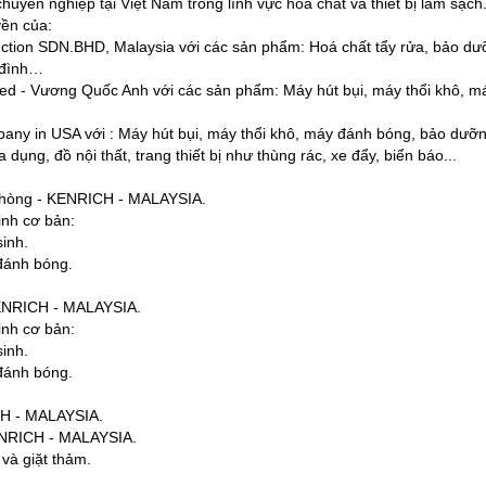
huyên nghiệp tại Việt Nam trong lĩnh vực hoá chất và thiết bị làm sạch
yền của:
tion SDN.BHD, Malaysia với các sản phẩm: Hoá chất tẩy rửa, bảo dưỡng
 đình…
mited - Vương Quốc Anh với các sản phẩm: Máy hút bụi, máy thổi khô,
any in USA với : Máy hút bụi, máy thổi khô, máy đánh bóng, bảo dưỡ
 dụng, đồ nội thất, trang thiết bị như thùng rác, xe đẩy, biển báo...
 phòng - KENRICH - MALAYSIA.
inh cơ bản:
sinh.
 đánh bóng.
KENRICH - MALAYSIA.
inh cơ bản:
sinh.
 đánh bóng.
ICH - MALAYSIA.
KENRICH - MALAYSIA.
và giặt thảm.