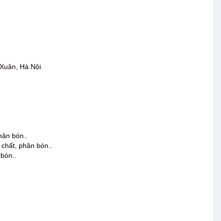
Xuân, Hà Nội
hân bón..
 chất, phân bón..
bón..