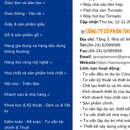
Giáo dục và đào tạo »
+ Máy chà sàn liên hợp.
+ Pad chà sàn Tornado.
Giao thông - Vận tải »
+ Máy hút bụi Tornado.
Cập nhật:
Thứ ba, 12-11-2
Giấy & sản phẩm giấy
CÔNG TY CỔ PHẦN THI
Gỗ & sản phẩm gỗ »
Địa chỉ:
Tầng 3, Nhà số 4
Tel:
(84-24) 62989988
Hàng gia dụng và hàng tiêu dùng
Fax:
(84-24) 62989988
thông thường
Email:
grouptamson@gmai
Hàng thủ công mỹ nghệ »
Website:
https://tamsongr
Lĩnh vực hoạt động:
Hoá chất và sản phẩm hoá chất »
- Tư vấn đầu tư dự án Côn
- Tư vấn kỹ thuật và thiết
Hội chợ - Triển lãm
- Chế tạo thiết bị và thi 
- Kinh doanh thiết bị của 
Khách sạn & nhà hàng »
- Kinh doanh hóa chất các l
* Sản phẩm chính:
Khoa học & Kỹ thuật - Dịch vụ & Vật
- Tư vấn lập dự án, thiết k
tư
+ Tư vấn thiết kế nhà máy 
+ Tư vấn lập dự án nhà má
Kiểm toán - Kế toán - Tư vấn tài
+ Thiết kế xây dựng công t
chính & Thuế