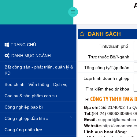
DANH SÁCH
TRANG CHỦ
Tỉnh/thành phố :
DANH MỤC NGÀNH
Trực thuộc Bộ/Ngành:
Bất động sản - phát triển, quản lý &
Tổng công ty/Tập đoàn:
KD
Loại hình doanh nghiệp:
Bưu chính - Viễn thông - Dịch vụ
Tìm kiếm theo từ khóa:
Cao su & sản phẩm cao su
CÔNG TY TNHH TM & 
Công nghiệp bao bì
Địa chỉ:
Số 21/40/02 Tạ Q
Tel:
(84-24) 0906230666-
Công nghiệp dầu khí »
Email:
support@lamanhco
Website:
http://lamanhco.
Cung ứng nhân lực
Lĩnh vực hoạt động: