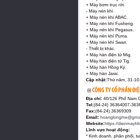
+ Máy bơm trục rời.
- Máy nén khí.
+ Máy nén khí ABAC.
+ Máy nén khí Fusheng.
+ Máy nén khí Pegasus.
+ Máy nén khí Puma.
+ Máy nén khí Swan.
- Thiết bị khác.
+ Máy hàn điện tử Mig.
+ Máy hàn điện tử Tig.
+ Máy hàn Hồng Ký.
+ Máy hàn Jasic.
Cập nhật:
Thứ năm, 31-10
CÔNG TY CỔ PHẦN ĐI
Địa chỉ:
40/126 Phố Nam D
Tel:
(84-24) 36364007-36
Fax:
(84-24) 36369309
Email:
hoanglongme@gmai
Website:
https://dienmayhl
Lĩnh vực hoạt động:
* Kinh doanh, phân phối, t