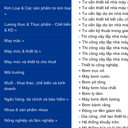
+ Tư vấn thiết kế nhà máy 
+ Tư vấn thiết kế nhà máy 
Kim Loại & Các sản phẩm từ kim loại
+ Tư vấn lập dự án nhà má
»
+ Tư vấn thiết kế kết cấu c
Lương thực & Thực phẩm - Chế biến
+ Tư vấn lập dự án nhà má
& KD »
+ Tư vấn kỹ thuật trong gia
- Thi công xây lắp nhà máy
May mặc »
+ Thi công xây lắp nhà máy 
+ Thi công xây lắp nhà má
Máy móc & thiết bị »
+ Thi công xây lắp nhà máy
+ Thi công xây lắp nhà máy
Máy móc và thiết bị cho thuê
- Thiết bị công nghiệp.
+ Bơm trục vít.
Môi trường
+ Máy bơm nước.
+ Bơm pít tông.
Muối - Khai thác, chế biến và kinh
+ Máy bơm hóa chất.
doanh
+ Bơm ly tâm.
Ngân hàng, tài chính và bảo hiểm »
+ Máy bơm định lượng.
+ Bơm bánh răng.
Nhựa & sản phẩm nhựa
+ Động cơ liền giảm tốc.
- Gia công, chế tạo thiết bị
Nông nghiệp và lâm nghiệp »
+ Hệ thống khuấy trộn.
+ Hệ thống hút xử lý khí thả