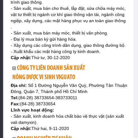
trình giao thông.
- Sản xuất, mua bán cho thuê, lắp đặt, sửa chữa máy móc,
vật tư thiết bị ngành cơ khí giao thông vận tải, ngành công
ngiệp, xây dựng, các mặt hàng phục vụ an toàn giao thông
.
- Sản xuất, mua bán máy móc, thiết bị văn phòng.
- Đại lý mua bán ký gửi hàng hóa.
- Xây dựng các công trình dân dụng, giao thông đường bộ.
- Xuất khẩu các mặt hàng công ty kinh doanh.
Cập nhật:
Thứ tư, 30-12-2020
CÔNG TY LIÊN DOANH SẢN XUẤT
NÔNG DƯỢC VI SINH VIGUATO
Địa chỉ:
Số 1 Đường Nguyễn Văn Quỳ, Phường Tân Thuận
Đông, Quận 7, Thành phố Hồ Chí Minh
Tel:
(84-28) 38733654-383733011
Fax:
(84-28) 38733654
Lĩnh vực hoạt động:
- Sản xuất, kinh doanh hóa chất bảo vệ thực vật (sản xuất
vali damyxin).
Cập nhật:
Thứ hai, 9-11-2020