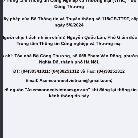
© Trung tâm Thông tin Công Nghiệp và Thương mại (VITIC) - Bộ
Công Thương
Giấy phép của Bộ Thông tin và Truyền thông số 115/GP-TTĐT, cấ
ngày 5/6/2024
Người chịu trách nhiệm chính: Nguyễn Quốc Lân, Phó Giám đốc
Trung tâm Thông tin Công nghiệp và Thương mại
ịa chỉ: Tòa nhà Bộ Công Thương, số 655 Phạm Văn Đồng, phườ
Nghĩa Đô, thành phố Hà Nội.
ĐT: (04)39341911; (04)38251312 và Fax: (04)38251312
Email: Asemconnectvietnam@gmail.com;
i rõ nguồn "Asemconnectvietnam.gov.vn" khi đăng lại thông tin
kênh thông tin này