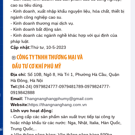
cao su tiêu dùng.
- Kinh doanh, xuất nhập khẩu nguyện liệu, hóa chất, thiết bị
ngành công nghiệp cao su.
- Kinh doanh thương mại dịch vụ.
- Kinh doanh bất động sản.
- Kinh doanh các ngành nghề khác hợp với qui định của
pháp luật.
Cập nhật:
Thứ tư, 10-5-2023
CÔNG TY TNHH THƯƠNG MẠI VÀ
ĐẦU TƯ CƠ KHÍ PHÚ MỸ
Địa chỉ:
Số 10B, Ngõ 8, Hà Trì 1, Phường Hà Cầu, Quận
Hà Đông, Hà Nội
Tel:
(84-24) 0979824777-0979481789-0979824777-
0919842888
t
Email:
Thangnanghangphumy@gmail.com
Website:
https://thangnanghang.com.vn
Lĩnh vực hoạt động:
- Cung cấp các sản phẩm sản xuất trực tiếp tại công ty
hoặc nhập khẩu từ các nước: Nga, Nhật, Italia, Hàn Quốc,
Trung Quốc,..
ại
+ Vận thăng nâng hàng: Vận thăng nâng hàng 500kg,