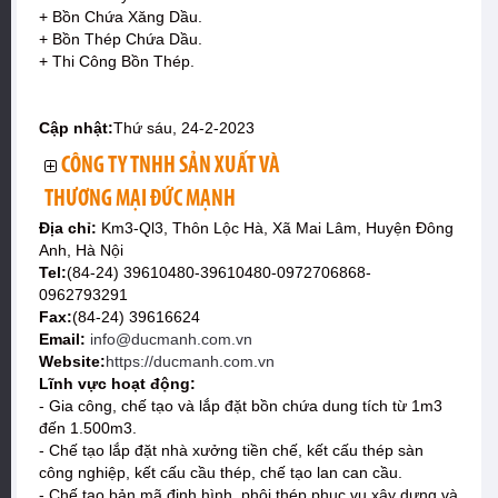
+ Bồn Chứa Xăng Dầu.
+ Bồn Thép Chứa Dầu.
+ Thi Công Bồn Thép.
Cập nhật:
Thứ sáu, 24-2-2023
CÔNG TY TNHH SẢN XUẤT VÀ
THƯƠNG MẠI ĐỨC MẠNH
Địa chỉ:
Km3-Ql3, Thôn Lộc Hà, Xã Mai Lâm, Huyện Đông
Anh, Hà Nội
Tel:
(84-24) 39610480-39610480-0972706868-
0962793291
Fax:
(84-24) 39616624
Email:
info@ducmanh.com.vn
Website:
https://ducmanh.com.vn
Lĩnh vực hoạt động:
- Gia công, chế tạo và lắp đặt bồn chứa dung tích từ 1m3
đến 1.500m3.
- Chế tạo lắp đặt nhà xưởng tiền chế, kết cấu thép sàn
công nghiệp, kết cấu cầu thép, chế tạo lan can cầu.
- Chế tạo bản mã định hình, phôi thép phục vụ xây dựng và