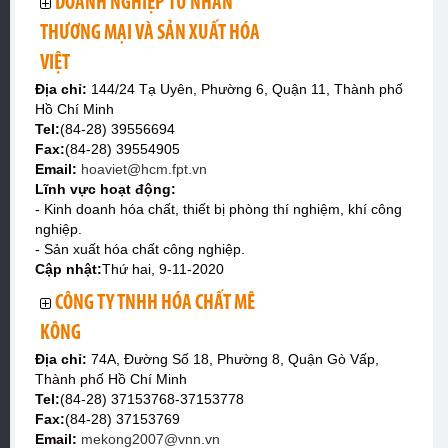
DOANH NGHIỆP TƯ NHÂN
THƯƠNG MẠI VÀ SẢN XUẤT HÓA
VIỆT
Địa chỉ:
144/24 Tạ Uyên, Phường 6, Quận 11, Thành phố
Hồ Chí Minh
Tel:
(84-28) 39556694
Fax:
(84-28) 39554905
Email:
hoaviet@hcm.fpt.vn
Lĩnh vực hoạt động:
- Kinh doanh hóa chất, thiết bị phòng thí nghiệm, khí công
nghiệp.
- Sản xuất hóa chất công nghiệp.
Cập nhật:
Thứ hai, 9-11-2020
CÔNG TY TNHH HÓA CHẤT MÊ
KÔNG
Địa chỉ:
74A, Đường Số 18, Phường 8, Quận Gò Vấp,
Thành phố Hồ Chí Minh
Tel:
(84-28) 37153768-37153778
Fax:
(84-28) 37153769
Email:
mekong2007@vnn.vn