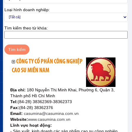
Loại hình doanh nghiệp:
Tìm kiếm theo từ khóa:
CÔNG TY CỔ PHẦN CÔNG NGHIỆP
CAO SU MIỀN NAM
Địa chỉ:
180 Nguyễn Thị Minh Khai, Phường 6, Quận 3,
Thành phố Hồ Chí Minh
Tel:
(84-28) 38362369-38362373
Fax:
(84-28) 38362376
Email:
casumina@casumina.com.vn
Website:
www.casumina.com.vn
Lĩnh vực hoạt động:
- Sản xuất, kinh doanh các sản phẩm cao su công nghiệp,