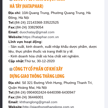
HÀ TÂY (HATAPHAR)
Địa chỉ:
10A Quang Trung, Phường Quang Trung, Hà
Đông, Hà Nội
Tel:
(84-24) 22143368-33522525
Fax:
(84-24) 33829054
Email:
duochatay@gmail.com
Website:
https://hataphar.com.vn
Lĩnh vực hoạt động:
- Sản xuất, kinh doanh, xuất nhập khẩu dược phẩm, dược
liệu, thực phẩm thuốc và trang thiết bị y tế.
- Kinh doanh hóa chất và hóa chất xét nghiệm.
Cập nhật:
Thứ tư, 30-12-2020
CÔNG TY CỔ PHẦN CƠ KHÍ XÂY
DỰNG GIAO THÔNG THĂNG LONG
Địa chỉ:
Số 321 Đường Vĩnh Hưng, Phường Thanh Trì,
Quận Hoàng Mai, Hà Nội
Tel:
(84-24) 0904002424-6440398-6430947
Fax:
(84-24) 36446001
Email:
khthanglong@gmail.com
Website:
http://giaothongthanglong.com.vn