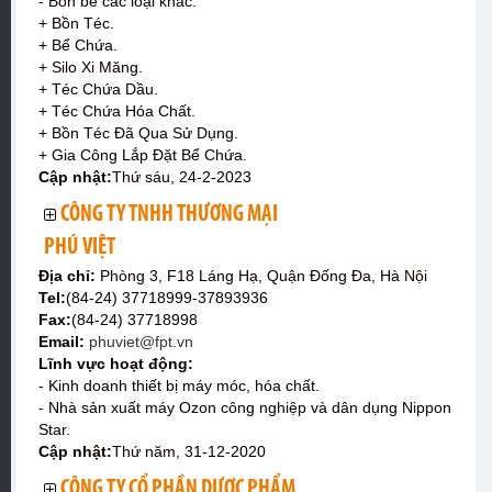
- Bồn bể các loại khác.
+ Bồn Téc.
+ Bể Chứa.
+ Silo Xi Măng.
+ Téc Chứa Dầu.
+ Téc Chứa Hóa Chất.
+ Bồn Téc Đã Qua Sử Dụng.
+ Gia Công Lắp Đặt Bể Chứa.
Cập nhật:
Thứ sáu, 24-2-2023
CÔNG TY TNHH THƯƠNG MẠI
PHÚ VIỆT
Địa chỉ:
Phòng 3, F18 Láng Hạ, Quận Đống Đa, Hà Nội
Tel:
(84-24) 37718999-37893936
Fax:
(84-24) 37718998
Email:
phuviet@fpt.vn
Lĩnh vực hoạt động:
- Kinh doanh thiết bị máy móc, hóa chất.
- Nhà sản xuất máy Ozon công nghiệp và dân dụng Nippon
Star.
Cập nhật:
Thứ năm, 31-12-2020
CÔNG TY CỔ PHẦN DƯỢC PHẨM