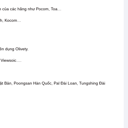
hình của các hãng như Pocom, Toa…
ech, Kocom…
ên dụng Olivety.
, Viewsoic….
hật Bản, Poongsan Hàn Quốc, Pal Đài Loan, Tungshing Đài