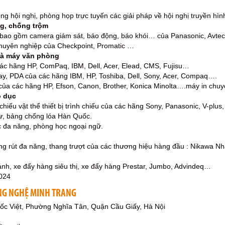
ng hội nghị, phòng họp trực tuyến các giải pháp về hội nghị truyền 
ng, chống trộm
nh bao gồm camera giám sát, báo động, báo khói… của Panasonic, Avt
ị chuyên nghiệp của Checkpoint, Promatic …
 và máy văn phòng
ác hãng HP, ComPaq, IBM, Dell, Acer, Elead, CMS, Fujisu…
ay, PDA của các hãng IBM, HP, Toshiba, Dell, Sony, Acer, Compaq….
của các hãng HP, Efson, Canon, Brother, Konica Minolta….máy in chuy
o dục
hiếu vật thể thiết bị trình chiếu của các hãng Sony, Panasonic, V-plus
ừ, bảng chống lóa Hàn Quốc.
 đa năng, phòng học ngoại ngữ.
ng rút đa năng, thang trượt của các thương hiệu hàng đầu : Nikawa N
ánh, xe đẩy hàng siêu thị, xe đẩy hàng Prestar, Jumbo, Advindeq…
024
NG NGHỆ MINH TRANG
ốc Việt, Phường Nghĩa Tân, Quận Cầu Giấy, Hà Nội