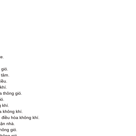
e.
 gió.
 tâm.
iều.
khí.
a thông gió.
ió.
 khí.
a không khí.
g điều hòa không khí.
tận nhà.
hông gió.
thông gió.