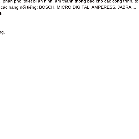
ai, phân phối thiết bị an ninh, âm thanh thông báo cho các công trình, t
ủa các hãng nổi tiếng: BOSCH, MICRO DIGITAL, AMPERESS, JABRA,...
h:
ng.