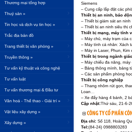
Thương mại tổng hợp
Siemens
– Cung cấp lắp đặt các phò
Thuỷ sản »
Thiết bị an ninh, báo độ
– Thiết bị giám sát an ni
Tin học và dịch vụ tin học »
– Thiết bị an ninh siêu th
Thiết bị mạng, máy tính
Trắc địa bản đồ
– Máy chủ, máy trạm của c
– Máy tính cá nhân: Xách t
Trang thiết bị văn phòng »
– Máy in Laser, Phun, Kim 
Thiết bị trong ngành giá
Truyền thông »
– Máy chiếu đa năng, máy c
Tư vấn kỹ thuật và công nghệ
– Bảng thông mình, bảng t
– Các sản phẩm phòng học
Tư vấn luật
Thiết bị công nghiệp
– Thang nhôm rút gọn, tha
Tư vấn thương mại & Đầu tư
Loan…
– Xe đẩy hàng 4 bánh, 2 b
Văn hoá - Thể thao - Giải trí »
Cập nhật:
Thứ sáu, 21-6-2
Vật liệu xây dựng »
CÔNG TY CỔ PHẦN CÔ
Địa chỉ:
Số 118, Hoàng Qu
Xây dựng »
Tel:
(84-24) 0988803283