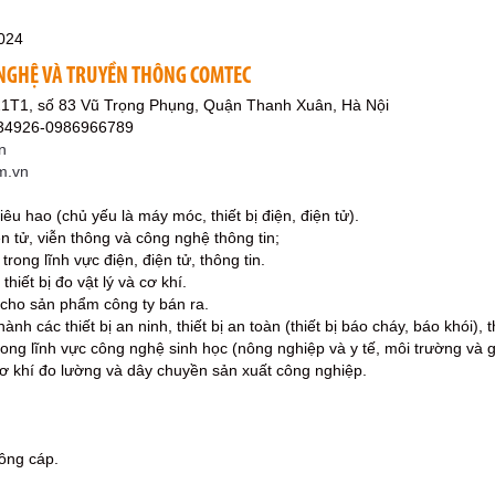
024
NGHỆ VÀ TRUYỀN THÔNG COMTEC
21T1, số 83 Vũ Trọng Phụng, Quận Thanh Xuân, Hà Nội
734926-0986966789
n
m.vn
tiêu hao (chủ yếu là máy móc, thiết bị điện, điện tử).
ện tử, viễn thông và công nghệ thông tin;
trong lĩnh vực điện, điện tử, thông tin.
 thiết bị đo vật lý và cơ khí.
ì cho sản phẩm công ty bán ra.
hành các thiết bị an ninh, thiết bị an toàn (thiết bị báo cháy, báo khói), t
ong lĩnh vực công nghệ sinh học (nông nghiệp và y tế, môi trường và g
 cơ khí đo lường và dây chuyền sản xuất công nghiệp.
công cáp.