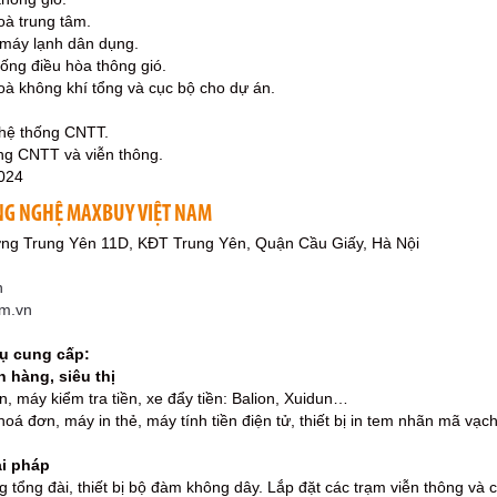
oà trung tâm.
 máy lạnh dân dụng.
hống điều hòa thông gió.
oà không khí tổng và cục bộ cho dự án.
 hệ thống CNTT.
ng CNTT và viễn thông.
024
NG NGHỆ MAXBUY VIỆT NAM
ờng Trung Yên 11D, KĐT Trung Yên, Quận Cầu Giấy, Hà Nội
n
om.vn
vụ cung cấp:
n hàng, siêu thị
n, máy kiểm tra tiền, xe đẩy tiền: Balion, Xuidun…
n hoá đơn, máy in thẻ, máy tính tiền điện tử, thiết bị in tem nhãn mã v
ải pháp
 tổng đài, thiết bị bộ đàm không dây. Lắp đặt các trạm viễn thông và c