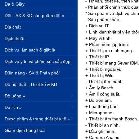
- Tư vấn, thiết kế, triển kh
Da & Giầy
- Phân phối chính thức c
* Sản phẩm và dịch vụ chín
Dệt - SX & KD sản phẩm dệt »
- Sản phẩm khác.
+ Dịch vụ IT.
Địa chất
+ Linh kiện thiết bị viễn thô
+ Máy vi tính.
Dịch thuật
+ Phần mềm lập trình.
Dịch vụ làm sạch & giặt là
+ Thiết bị an ninh mạng.
+ Thiết bị IP.
Dịch vụ y tế và chăm sóc sắc đẹp
+ Thiết bị mạng Sever IBM.
+ Thiết bị ngoại vi.
Điện năng - SX & Phân phối
+ Thiết bị Wifi.
- Thiết bị âm thanh.
Đồ nội thất - Thiết kế & KD
+ Âm ly Bosch.
+ Âm li công suất.
Đồ uống »
+ Bộ trộn âm.
+ Loa thông báo.
Du lịch »
+ Microphone.
Dược phẩm & trang thiết bị y tế »
+ Thiết bị âm thanh Bosch.
- Thiết bị an ninh.
Giám định hàng hoá
+ Đầu ghi hình.
+ Camera Analog.