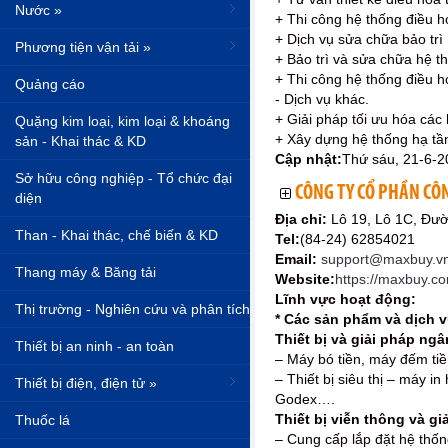
Nước »
+ Thi công hệ thống điều h
+ Dịch vụ sửa chữa bảo trì
Phương tiện vận tải »
+ Bảo trì và sửa chữa hệ t
+ Thi công hệ thống điều h
Quảng cáo
- Dịch vụ khác.
+ Giải pháp tối ưu hóa các
Quặng kim loại, kim loại & khoáng
+ Xây dựng hệ thống hạ tầ
sản - Khai thác & KD
Cập nhật:
Thứ sáu, 21-6-2
Sở hữu công nghiệp - Tổ chức đại
CÔNG TY CỔ PHẦN CÔ
diện
Địa chỉ:
Lô 19, Lô 1C, Đư
Than - Khai thác, chế biến & KD
Tel:
(84-24) 62854021
Email:
support@maxbuy.v
Thang máy & Băng tải
Website:
https://maxbuy.c
Lĩnh vực hoạt động:
Thị trường - Nghiên cứu và phân tích
* Các sản phẩm và dịch 
Thiết bị và giải pháp ngâ
Thiết bị an ninh - an toàn
– Máy bó tiền, máy đếm tiề
– Thiết bị siêu thị – máy i
Thiết bị điện, điện tử »
Godex….
Thiết bị viễn thông và gi
Thuốc lá
– Cung cấp lắp đặt hệ thống