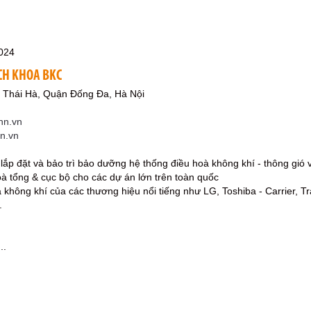
024
CH KHOA BKC
 Thái Hà, Quận Đống Đa, Hà Nội
hn.vn
hn.vn
p lắp đặt và bảo trì bảo dưỡng hệ thống điều hoà không khí - thông gió
oà tổng & cục bộ cho các dự án lớn trên toàn quốc
 không khí của các thương hiệu nổi tiếng như LG, Toshiba - Carrier, T
.
..