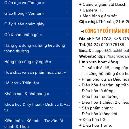
Giáo dục và đào tạo »
+ Camera giám sát Bosch.
+ Camera IP.
Giao thông - Vận tải »
+ Màn hình giám sát.
Cập nhật:
Thứ sáu, 21-6-2
Giấy & sản phẩm giấy
CÔNG TY CỔ PHẦN BÁ
Gỗ & sản phẩm gỗ »
Địa chỉ:
Số 17C2, Ngõ 178
Tel:
(84-24) 0901775188
Hàng gia dụng và hàng tiêu dùng
Email:
support@bachkhoa
thông thường
Website:
https://bachkhoa
Hàng thủ công mỹ nghệ »
Lĩnh vực hoạt động:
- Tư vấn thiết kế, cung cấ
Hoá chất và sản phẩm hoá chất »
- Thi công hệ thống điều h
- Phân phối dự án Điều hòa
Hội chợ - Triển lãm
- Điều hòa âm trần, áp trần
- Điều hòa tủ đứng.
Khách sạn & nhà hàng »
- Điều hòa treo tường.
- Điều hòa 1 chiều, 2 chiều,
Khoa học & Kỹ thuật - Dịch vụ & Vật
* Sản phẩm chính:
tư
- Điều hòa không khí.
+ Điều hòa LG.
Kiểm toán - Kế toán - Tư vấn tài
+ Điều hòa Trane.
chính & Thuế