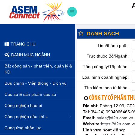
DANH SÁCH
TRANG CHỦ
Tỉnh/thành phố :
DANH MỤC NGÀNH
Trực thuộc Bộ/Ngành:
Bất động sản - phát triển, quản lý &
Tổng công ty/Tập đoàn:
KD
Loại hình doanh nghiệp:
Bưu chính - Viễn thông - Dịch vụ
Tìm kiếm theo từ khóa:
Cao su & sản phẩm cao su
CÔNG TY CỔ PHẦN TH
Công nghiệp bao bì
Địa chỉ:
Phòng 12.03, CT2
Tel:
(84-24) 0904066465-
Công nghiệp dầu khí »
Email:
sales@d2n.com.vn
Website:
https://d2n.com.v
Cung ứng nhân lực
Lĩnh vực hoạt động: