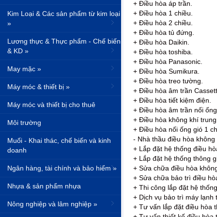
+ Điều hòa áp trần.
+ Điều hòa 1 chiều.
Kim Loại & Các sản phẩm từ kim loại
+ Điều hòa 2 chiều.
»
+ Điều hòa tủ đứng.
Lương thực & Thực phẩm - Chế biến
+ Điều hòa Daikin.
& KD »
+ Điều hòa toshiba.
+ Điều hòa Panasonic.
May mặc »
+ Điều hòa Sumikura.
+ Điều hòa treo tường.
Máy móc & thiết bị »
+ Điều hòa âm trần Cassett
+ Điều hòa tiết kiệm điện.
Máy móc và thiết bị cho thuê
+ Điều hòa âm trần nối ống
+ Điều hòa không khí trung
Môi trường
+ Điều hòa nối ống gió 1 ch
- Nhà thầu điều hòa không 
Muối - Khai thác, chế biến và kinh
+ Lắp đặt hệ thống điều hò
doanh
+ Lắp đặt hệ thống thông g
Ngân hàng, tài chính và bảo hiểm »
+ Sửa chữa điều hòa không
+ Sửa chữa bảo trì điều hò
Nhựa & sản phẩm nhựa
+ Thi công lắp đặt hệ thốn
+ Dịch vụ bảo trì máy lạnh 
Nông nghiệp và lâm nghiệp »
+ Tư vấn lắp đặt điều hòa t
+ Tư vấn thiết kế điều hòa 