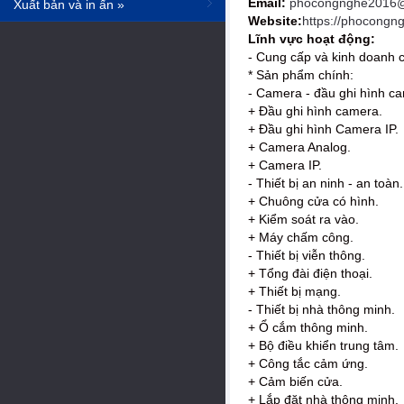
Email:
phocongnghe2016@
Xuất bản và in ấn »
Website:
https://phocongn
Lĩnh vực hoạt động:
- Cung cấp và kinh doanh c
* Sản phẩm chính:
- Camera - đầu ghi hình c
+ Đầu ghi hình camera.
+ Đầu ghi hình Camera IP.
+ Camera Analog.
+ Camera IP.
- Thiết bị an ninh - an toàn.
+ Chuông cửa có hình.
+ Kiểm soát ra vào.
+ Máy chấm công.
- Thiết bị viễn thông.
+ Tổng đài điện thoại.
+ Thiết bị mạng.
- Thiết bị nhà thông minh.
+ Ổ cắm thông minh.
+ Bộ điều khiển trung tâm.
+ Công tắc cảm ứng.
+ Cảm biến cửa.
+ Lắp đặt nhà thông minh.