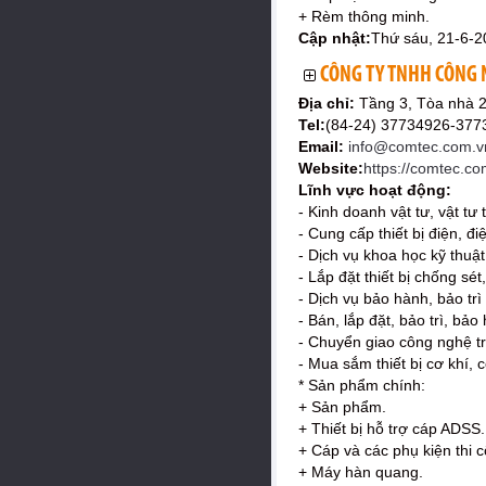
+ Rèm thông minh.
Cập nhật:
Thứ sáu, 21-6-2
CÔNG TY TNHH CÔNG 
Địa chỉ:
Tầng 3, Tòa nhà 
Tel:
(84-24) 37734926-37
Email:
info@comtec.com.v
Website:
https://comtec.co
Lĩnh vực hoạt động:
- Kinh doanh vật tư, vật tư 
- Cung cấp thiết bị điện, đi
- Dịch vụ khoa học kỹ thuật 
- Lắp đặt thiết bị chống sét,
- Dịch vụ bảo hành, bảo tr
- Bán, lắp đặt, bảo trì, bảo 
- Chuyển giao công nghệ tr
- Mua sắm thiết bị cơ khí,
* Sản phẩm chính:
+ Sản phẩm.
+ Thiết bị hỗ trợ cáp ADSS.
+ Cáp và các phụ kiện thi 
+ Máy hàn quang.