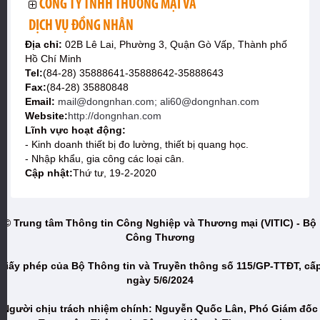
CÔNG TY TNHH THƯƠNG MẠI VÀ
DỊCH VỤ ĐỒNG NHÂN
Địa chỉ:
02B Lê Lai, Phường 3, Quận Gò Vấp, Thành phố
Hồ Chí Minh
Tel:
(84-28) 35888641-35888642-35888643
Fax:
(84-28) 35880848
Email:
mail@dongnhan.com; ali60@dongnhan.com
Website:
http://dongnhan.com
Lĩnh vực hoạt động:
- Kinh doanh thiết bị đo lường, thiết bị quang học.
- Nhập khẩu, gia công các loại cân.
Cập nhật:
Thứ tư, 19-2-2020
© Trung tâm Thông tin Công Nghiệp và Thương mại (VITIC) - Bộ
Công Thương
Giấy phép của Bộ Thông tin và Truyền thông số 115/GP-TTĐT, cấ
ngày 5/6/2024
Người chịu trách nhiệm chính: Nguyễn Quốc Lân, Phó Giám đốc