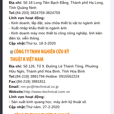
Địa chỉ:
Số 18 Long Tiên Bạch Đằng, Thành phố Hạ Long,
Tỉnh Quảng Ninh
Tel:
(84-203) 3824759-3824759
Lĩnh vực hoạt động:
- Kinh doanh, lắp đặt, sửa chữa thiết bị vật tư ngành ảnh.
- Xuất nhập khẩu thiết bị ngành ảnh.
- Kinh doanh máy móc thiết bị công nông nghiệp, linh kiện
điện tử, viễn thông.
Cập nhật:
Thứ tư, 18-3-2020
CÔNG TY TNHH NGHIÊN CỨU KỸ
THUẬT R VIỆT NAM
Địa chỉ:
Số 126, Tổ 9, Đường Lê Thánh Tông, Phường
Hữu Nghị, Thành phố Hòa Bình, Tỉnh Hòa Bình
Tel:
(84-218) 3881794-Hotline: 0915562224
Fax:
(84-218) 3881811
Email:
rvn-pc@rtechnical.co.jp
Website:
http://www.rtechnical.com.vn
Lĩnh vực hoạt động:
- Sản xuất kính quang học, máy ảnh kỹ thuật số.
Cập nhật:
Thứ năm, 27-2-2020