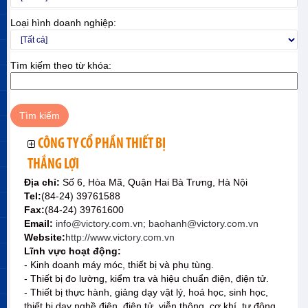
Loại hình doanh nghiệp:
Tìm kiếm theo từ khóa:
CÔNG TY CỔ PHẦN THIẾT BỊ
THẮNG LỢI
Địa chỉ:
Số 6, Hòa Mã, Quận Hai Bà Trưng, Hà Nội
Tel:
(84-24) 39761588
Fax:
(84-24) 39761600
Email:
info@victory.com.vn; baohanh@victory.com.vn
Website:
http://www.victory.com.vn
Lĩnh vực hoạt động:
- Kinh doanh máy móc, thiết bị và phụ tùng.
- Thiết bị đo lường, kiểm tra và hiệu chuẩn điện, điện tử.
- Thiết bị thực hành, giảng dạy vật lý, hoá học, sinh học,
thiết bị dạy nghề điện, điện tử, viễn thông, cơ khí, tự động