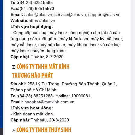
Tel:
(84-28) 62515585
Fax:
(84-28) 62515573
Email:
sales@olas.vn; service@olas.vn; support@olas.vn
Website:
https://olas.vn
Lĩnh vực hoạt động:
- Cung cấp các loại máy laser công nghiệp cho tất cả các
ứng dụng sản xuất gồm : máy khắc laser, máy ký mã laser,
máy cắt laser, máy hàn laser, máy khoan laser và các loại
máy laser chuyên dụng khác.
Cập nhật:
Thứ tư, 8-7-2020
CÔNG TY TNHH MẮT KÍNH
TRƯƠNG HÀO PHÁT
Địa chỉ:
258 Lý Tự Trọng, Phường Bến Thành, Quận 1,
Thành phố Hồ Chí Minh
Tel:
(84-28) 38251288- Hotline: 19006081
Email:
haophat@matkinh.com.vn
Lĩnh vực hoạt động:
- Kinh doanh mắt kính.
Cập nhật:
Thứ sáu, 20-3-2020
CÔNG TY TNHH THÚY SINH