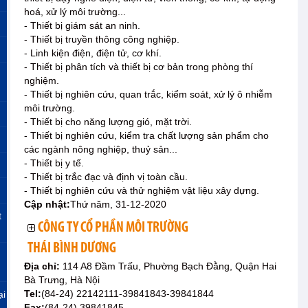
hoá, xử lý môi trường...
- Thiết bị giám sát an ninh.
- Thiết bị truyền thông công nghiệp.
- Linh kiện điện, điện tử, cơ khí.
- Thiết bị phân tích và thiết bị cơ bản trong phòng thí
nghiệm.
- Thiết bị nghiên cứu, quan trắc, kiểm soát, xử lý ô nhiễm
môi trường.
- Thiết bị cho năng lượng gió, mặt trời.
- Thiết bị nghiên cứu, kiểm tra chất lượng sản phẩm cho
các ngành nông nghiệp, thuỷ sản...
- Thiết bị y tế.
- Thiết bị trắc đạc và định vị toàn cầu.
- Thiết bị nghiên cứu và thử nghiệm vật liệu xây dựng.
Cập nhật:
Thứ năm, 31-12-2020
t
CÔNG TY CỔ PHẦN MÔI TRƯỜNG
THÁI BÌNH DƯƠNG
Địa chỉ:
114 A8 Đầm Trấu, Phường Bạch Đằng, Quận Hai
Bà Trưng, Hà Nội
Tel:
(84-24) 22142111-39841843-39841844
ại
Fax:
(84-24) 39841845