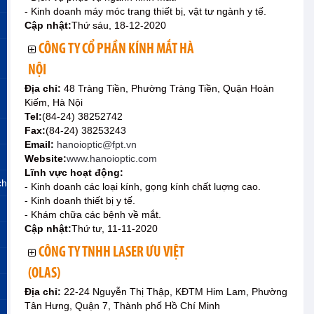
- Kinh doanh máy móc trang thiết bị, vật tư ngành y tế.
Cập nhật:
Thứ sáu, 18-12-2020
CÔNG TY CỔ PHẦN KÍNH MẮT HÀ
NỘI
Địa chỉ:
48 Tràng Tiền, Phường Tràng Tiền, Quận Hoàn
Kiếm, Hà Nội
Tel:
(84-24) 38252742
Fax:
(84-24) 38253243
Email:
hanoioptic@fpt.vn
Website:
www.hanoioptic.com
Lĩnh vực hoạt động:
ch
- Kinh doanh các loại kính, gọng kính chất luợng cao.
- Kinh doanh thiết bị y tế.
- Khám chữa các bệnh về mắt.
Cập nhật:
Thứ tư, 11-11-2020
CÔNG TY TNHH LASER ƯU VIỆT
(OLAS)
Địa chỉ:
22-24 Nguyễn Thị Thập, KĐTM Him Lam, Phường
Tân Hưng, Quận 7, Thành phố Hồ Chí Minh