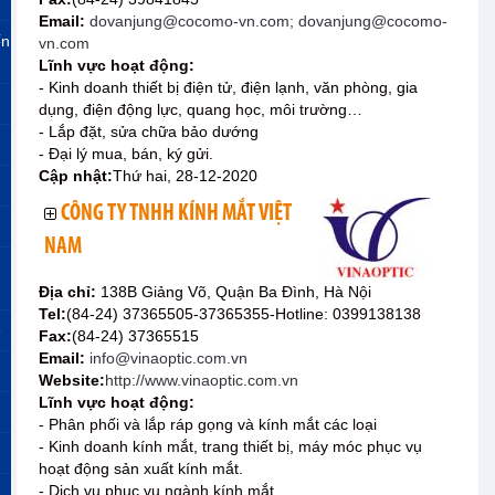
Email:
dovanjung@cocomo-vn.com; dovanjung@cocomo-
ến
vn.com
Lĩnh vực hoạt động:
- Kinh doanh thiết bị điện tử, điện lạnh, văn phòng, gia
dụng, điện động lực, quang học, môi trường…
- Lắp đặt, sửa chữa bảo dướng
- Đại lý mua, bán, ký gửi.
Cập nhật:
Thứ hai, 28-12-2020
CÔNG TY TNHH KÍNH MẮT VIỆT
NAM
Địa chỉ:
138B Giảng Võ, Quận Ba Đình, Hà Nội
Tel:
(84-24) 37365505-37365355-Hotline: 0399138138
»
Fax:
(84-24) 37365515
Email:
info@vinaoptic.com.vn
Website:
http://www.vinaoptic.com.vn
Lĩnh vực hoạt động:
- Phân phối và lắp ráp gọng và kính mắt các loại
- Kinh doanh kính mắt, trang thiết bị, máy móc phục vụ
hoạt động sản xuất kính mắt.
- Dịch vụ phục vụ ngành kính mắt.