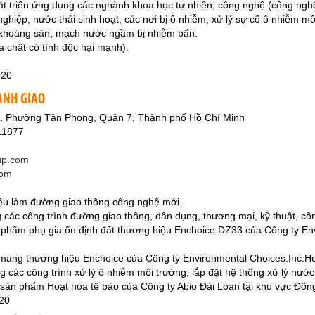
át triển ứng dụng các nghành khoa học tự nhiên, công nghệ (công ngh
 nghiệp, nước thải sinh hoạt, các nơi bị ô nhiễm, xử lý sự cố ô nhiễm mô
 khoáng sản, mạch nước ngầm bị nhiễm bẩn.
a chất có tính độc hại mạnh).
020
ÀNH GIAO
, Phường Tân Phong, Quận 7, Thành phố Hồ Chí Minh
11877
up.com
com
liệu làm đường giao thông công nghệ mới.
ng các công trình đường giao thông, dân dụng, thương mại, kỹ thuật, 
 phẩm phụ gia ổn định đất thương hiệu Enchoice DZ33 của Công ty Env
mang thương hiệu Enchoice của Công ty Environmental Choices.Inc.H
ông các công trình xử lý ô nhiễm môi trường; lắp đặt hệ thống xử lý nước 
 sản phẩm Hoạt hóa tế bào của Công ty Abio Đài Loan tại khu vực Đô
20