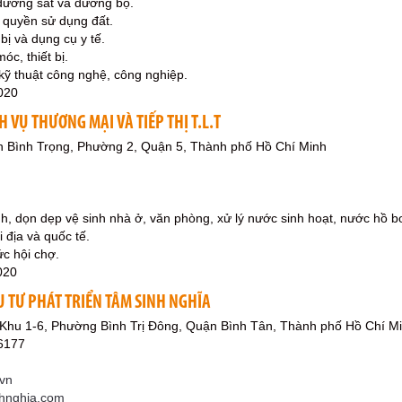
 đường sắt và đường bộ.
 quyền sử dụng đất.
bị và dụng cụ y tế.
c, thiết bị.
 kỹ thuật công nghệ, công nghiệp.
020
H VỤ THƯƠNG MẠI VÀ TIẾP THỊ T.L.T
n Bình Trọng, Phường 2, Quận 5, Thành phố Hồ Chí Minh
h, dọn dẹp vệ sinh nhà ở, văn phòng, xử lý nước sinh hoạt, nước hồ bơ
i địa và quốc tế.
ức hội chợ.
020
U TƯ PHÁT TRIỂN TÂM SINH NGHĨA
 Khu 1-6, Phường Bình Trị Đông, Quận Bình Tân, Thành phố Hồ Chí M
6177
vn
nhnghia.com