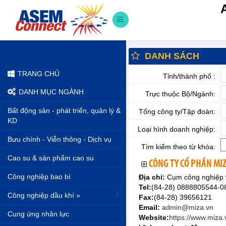
DANH SÁCH
TRANG CHỦ
Tỉnh/thành phố :
DANH MỤC NGÀNH
Trực thuộc Bộ/Ngành:
Bất động sản - phát triển, quản lý &
Tổng công ty/Tập đoàn:
KD
Loại hình doanh nghiệp:
Bưu chính - Viễn thông - Dịch vụ
Tìm kiếm theo từ khóa:
Cao su & sản phẩm cao su
CÔNG TY CỔ PHẦN MI
Công nghiệp bao bì
Địa chỉ:
Cụm công nghiệp 
Tel:
(84-28) 0888805544-
Công nghiệp dầu khí »
Fax:
(84-28) 39656121
Email:
admin@miza.vn
Cung ứng nhân lực
Website:
https://www.miza.