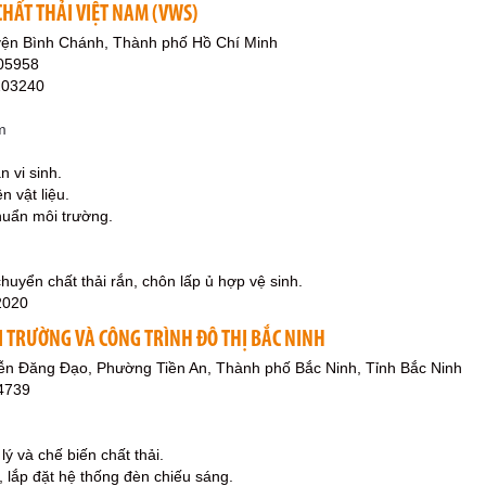
CHẤT THẢI VIỆT NAM (VWS)
ện Bình Chánh, Thành phố Hồ Chí Minh
05958
203240
m
 vi sinh.
n vật liệu.
chuẩn môi trường.
huyển chất thải rắn, chôn lấp ủ hợp vệ sinh.
2020
I TRƯỜNG VÀ CÔNG TRÌNH ĐÔ THỊ BẮC NINH
n Đăng Đạo, Phường Tiền An, Thành phố Bắc Ninh, Tỉnh Bắc Ninh
4739
ý và chế biến chất thải.
ì, lắp đặt hệ thống đèn chiếu sáng.