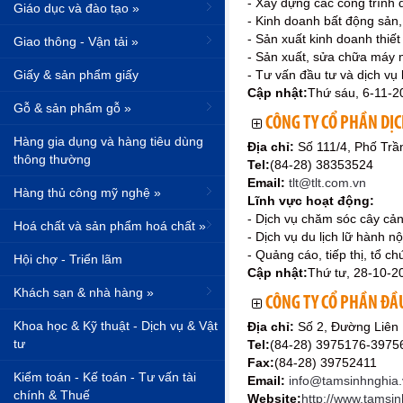
- Xây dựng các công trình
Giáo dục và đào tạo »
- Kinh doanh bất động sản,
- Sản xuất kinh doanh thiết 
Giao thông - Vận tải »
- Sản xuất, sửa chữa máy mó
Giấy & sản phẩm giấy
- Tư vấn đầu tư và dịch vụ
Cập nhật:
Thứ sáu, 6-11-2
Gỗ & sản phẩm gỗ »
CÔNG TY CỔ PHẦN DỊC
Hàng gia dụng và hàng tiêu dùng
Địa chỉ:
Số 111/4, Phố Trầ
thông thường
Tel:
(84-28) 38353524
Email:
tlt@tlt.com.vn
Hàng thủ công mỹ nghệ »
Lĩnh vực hoạt động:
- Dịch vụ chăm sóc cây cản
Hoá chất và sản phẩm hoá chất »
- Dịch vụ du lịch lữ hành nộ
- Quảng cáo, tiếp thị, tổ ch
Hội chợ - Triển lãm
Cập nhật:
Thứ tư, 28-10-2
Khách sạn & nhà hàng »
CÔNG TY CỔ PHẦN ĐẦ
Khoa học & Kỹ thuật - Dịch vụ & Vật
Địa chỉ:
Số 2, Đường Liên
tư
Tel:
(84-28) 3975176-3975
Fax:
(84-28) 39752411
Kiểm toán - Kế toán - Tư vấn tài
Email:
info@tamsinhnghia.
chính & Thuế
Website:
http://www.tamsi