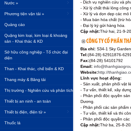
- Dịch vụ nghiên cứu và ph
Nước »
- Xử lý chất thải lỏng công
Phương tiện vận tải »
- Xử lý và dọn dẹp các mỏ
- Mua bán hóa chất (trừ hó
Quảng cáo
- Đại lý ký gửi hàng hóa.
Cập nhật:
Thứ hai, 21-9-2
Quặng kim loại, kim loại & khoáng
CÔNG TY CỔ PHẦN TH
sản - Khai thác & KD
Địa chỉ:
S34-1 Sky Garden
Sở hữu công nghiệp - Tổ chức đại
Tel:
(84-28) 62911876-629
diện
Fax:
(84-28) 54101792
Email:
info@thanhgiaogro
Than - Khai thác, chế biến & KD
Website:
http://thanhgiao.
Lĩnh vực hoạt động:
Thang máy & Băng tải
- Sản xuất, phân phối vật 
- Tư vấn, thiết kế, xây dự
Thị trường - Nghiên cứu và phân tích
- Phân phối độc quyền sản
Thiết bị an ninh - an toàn
Dương.
- Phân phối các sản phẩm 
Thiết bị điện, điện tử »
- Tư vấn, thiết kế và thi c
- Phân phối độc quyền các
Thuốc lá
Cập nhật:
Thứ ba, 25-8-20