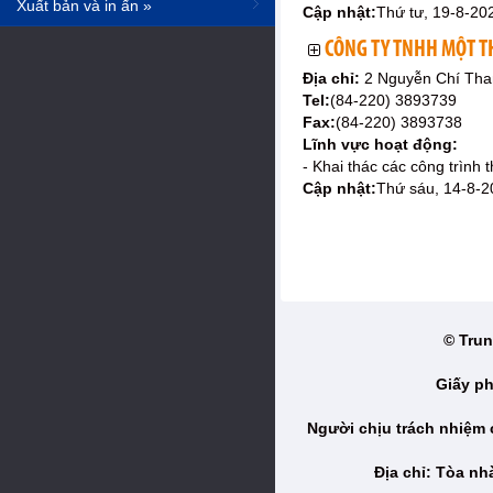
Xuất bản và in ấn »
Cập nhật:
Thứ tư, 19-8-20
CÔNG TY TNHH MỘT T
Địa chỉ:
2 Nguyễn Chí Tha
Tel:
(84-220) 3893739
Fax:
(84-220) 3893738
Lĩnh vực hoạt động:
- Khai thác các công trình t
Cập nhật:
Thứ sáu, 14-8-2
© Trun
Giấy ph
Người chịu trách nhiệm
Địa chỉ: Tòa n