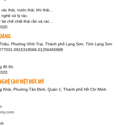
rác thải, nước thải, khí thải...
 nghệ xử lý rác.
tái chế chất thải rắn và rác...
2020
HOÀNG
Triệu, Phường Vĩnh Trại, Thành phố Lạng Sơn, Tỉnh Lạng Sơn
3277031-0915318568-01256465888
 đô thị.
2020
NGHỆ CAO VIỆT ĐỨC MỸ
g Khải, Phường Tân Định, Quận 1, Thành phố Hồ Chí Minh
m
ucmy.com
ính