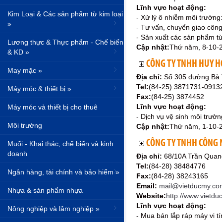
Lĩnh vực hoạt động:
Kim Loại & Các sản phẩm từ kim loại
- Xử lý ô nhiễm môi trường: 
»
- Tư vấn, chuyển giao công
- Sản xuất các sản phẩm từ 
Lương thực & Thực phẩm - Chế biến
Cập nhật:
Thứ năm, 8-10-
& KD »
CÔNG TY TNHH HUY 
May mặc »
Địa chỉ:
Số 305 đường Bà 
Tel:
(84-25) 3871731-091
Máy móc & thiết bị »
Fax:
(84-25) 3874452
Lĩnh vực hoạt động:
Máy móc và thiết bị cho thuê
- Dịch vụ vệ sinh môi trường
Môi trường
Cập nhật:
Thứ năm, 1-10-
CÔNG TY TNHH CÔNG 
Muối - Khai thác, chế biến và kinh
doanh
Địa chỉ:
68/10A Trần Quan
Tel:
(84-28) 38484776
Ngân hàng, tài chính và bảo hiểm »
Fax:
(84-28) 38243165
Email:
mail@vietducmy.co
Nhựa & sản phẩm nhựa
Website:
http://www.vietd
Lĩnh vực hoạt động:
Nông nghiệp và lâm nghiệp »
- Mua bán lắp ráp máy vi t