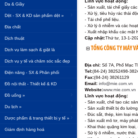
Lĩnh vực hoạt động:
Da & Giầy
- Sản xuất, tái chế giấy các 
- Xử lý, tiêu hủy rác thải độ
Dệt - SX & KD sản phẩm dệt »
- Tái chế phế liệu.
- Xử lý ô nhiễm và các hoạt
Địa chất
- Xuất nhập khẩu các mặt 
Cập nhật:
Thứ tư, 13-1-20
Dịch thuật
TỔNG CÔNG TY MÁY VÀ
Dịch vụ làm sạch & giặt là
Dịch vụ y tế và chăm sóc sắc đẹp
Địa chỉ:
Số 7A, Phố Mạc Th
Tel:
(84-24) 38252498-382
Điện năng - SX & Phân phối
Fax:
(84-24) 38261129
Email:
info@mie.com.vn
Đồ nội thất - Thiết kế & KD
Website:
www.mie.com.vn
Đồ uống »
Lĩnh vực hoạt động:
- Sản xuất, chế tạo các sản
Du lịch »
- Sản xuất thiết bị đo lường
- Đúc sắt, thép, kim loại mà
Dược phẩm & trang thiết bị y tế »
- Sản xuất mô tơ, máy phát 
- Khai thác quặng kim loại, đ
Giám định hàng hoá
- Sử lý ô nhiễm, nước thải.