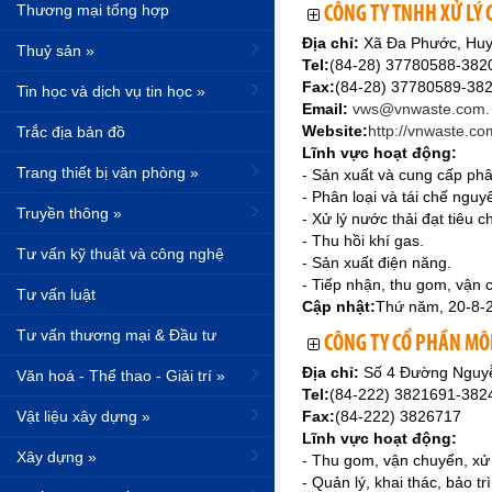
Thương mại tổng hợp
CÔNG TY TNHH XỬ LÝ 
Địa chỉ:
Xã Đa Phước, Huy
Thuỷ sản »
Tel:
(84-28) 37780588-382
Fax:
(84-28) 37780589-38
Tin học và dịch vụ tin học »
Email:
vws@vnwaste.com.
Website:
http://vnwaste.co
Trắc địa bản đồ
Lĩnh vực hoạt động:
Trang thiết bị văn phòng »
- Sản xuất và cung cấp phân
- Phân loại và tái chế nguyê
Truyền thông »
- Xử lý nước thải đạt tiêu 
- Thu hồi khí gas.
Tư vấn kỹ thuật và công nghệ
- Sản xuất điện năng.
- Tiếp nhận, thu gom, vận c
Tư vấn luật
Cập nhật:
Thứ năm, 20-8-
Tư vấn thương mại & Đầu tư
CÔNG TY CỔ PHẦN MÔ
Địa chỉ:
Số 4 Đường Nguyễ
Văn hoá - Thể thao - Giải trí »
Tel:
(84-222) 3821691-382
Vật liệu xây dựng »
Fax:
(84-222) 3826717
Lĩnh vực hoạt động:
Xây dựng »
- Thu gom, vận chuyển, xử l
- Quản lý, khai thác, bảo tr