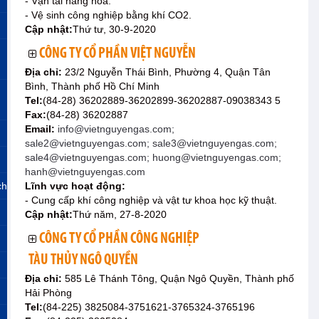
- Vận tải hàng hóa.
- Vệ sinh công nghiệp bằng khí CO2.
Cập nhật:
Thứ tư, 30-9-2020
CÔNG TY CỔ PHẦN VIỆT NGUYỄN
Địa chỉ:
23/2 Nguyễn Thái Bình, Phường 4, Quận Tân
Bình, Thành phố Hồ Chí Minh
Tel:
(84-28) 36202889-36202899-36202887-09038343 5
Fax:
(84-28) 36202887
Email:
info@vietnguyengas.com;
sale2@vietnguyengas.com; sale3@vietnguyengas.com;
sale4@vietnguyengas.com; huong@vietnguyengas.com;
hanh@vietnguyengas.com
ch
Lĩnh vực hoạt động:
- Cung cấp khí công nghiệp và vật tư khoa học kỹ thuật.
Cập nhật:
Thứ năm, 27-8-2020
CÔNG TY CỔ PHẦN CÔNG NGHIỆP
TÀU THỦY NGÔ QUYỀN
Địa chỉ:
585 Lê Thánh Tông, Quận Ngô Quyền, Thành phố
Hải Phòng
Tel:
(84-225) 3825084-3751621-3765324-3765196