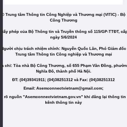
© Trung tâm Thông tin Công Nghiệp và Thương mại (VITIC) - Bộ
Công Thương
Giấy phép của Bộ Thông tin và Truyền thông số 115/GP-TTĐT, cấ
ngày 5/6/2024
Người chịu trách nhiệm chính: Nguyễn Quốc Lân, Phó Giám đốc
Trung tâm Thông tin Công nghiệp và Thương mại
ịa chỉ: Tòa nhà Bộ Công Thương, số 655 Phạm Văn Đồng, phườ
Nghĩa Đô, thành phố Hà Nội.
ĐT: (04)39341911; (04)38251312 và Fax: (04)38251312
Email: Asemconnectvietnam@gmail.com;
i rõ nguồn "Asemconnectvietnam.gov.vn" khi đăng lại thông tin
kênh thông tin này