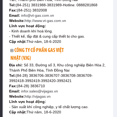
Tel:
(84-251) 3831988-3831989-Hotline: 0888281868
Fax:
(84-251) 3832008
Email:
info@vt-gas.com.vn
Website:
http://www.vt-gas.com.vn
Lĩnh vực hoạt động:
- Kinh doanh khí hoá lỏng.
- Thiết kế, lắp đặt & cung cấp thiết bị cho gas.
Cập nhật:
Thứ năm, 18-6-2020
CÔNG TY CỔ PHẦN GAS VIỆT
NHẬT (VJG)
Địa chỉ:
Số 33, Đường số 3, Khu công nghiệp Biên Hòa 2,
Thành Phố Biên Hòa, Tỉnh Đồng Nai
Tel:
(84-28) 3836706-3836707-3836708-3836709-
3992418-3992419-3992420-3992421
Fax:
(84-28) 3836710
Email:
infor.sales@vijagas.vn
Website:
http://vijagas.vn
Lĩnh vực hoạt động:
- Sản xuất khí công nghiệp, y tế chất lượng cao.
Cập nhật:
Thứ năm, 18-6-2020