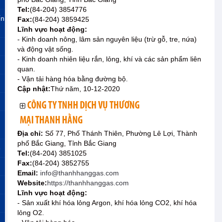
Tel:
(84-204) 3854776
ến
Fax:
(84-204) 3859425
Lĩnh vực hoạt động:
- Kinh doanh nông, lâm sản nguyên liệu (trừ gỗ, tre, nứa)
và động vật sống.
- Kinh doanh nhiên liệu rắn, lỏng, khí và các sản phẩm liên
quan.
- Vận tải hàng hóa bằng đường bộ.
Cập nhật:
Thứ năm, 10-12-2020
CÔNG TY TNHH DỊCH VỤ THƯƠNG
MẠI THANH HẰNG
Địa chỉ:
Số 77, Phố Thánh Thiên, Phường Lê Lợi, Thành
phố Bắc Giang, Tỉnh Bắc Giang
»
Tel:
(84-204) 3851025
Fax:
(84-204) 3852755
Email:
info@thanhhanggas.com
Website:
https://thanhhanggas.com
Lĩnh vực hoạt động:
- Sản xuất khí hóa lỏng Argon, khí hóa lỏng CO2, khí hóa
lỏng O2.