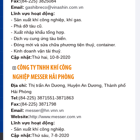
Fax:
(84-225) 3825084
Email:
gashibreco@vinashin.com.vn
Lĩnh vực hoạt động:
- Sản xuất khí công nghiệp, khí gas.
- Phá dỡ tàu cũ.
- Xuất nhập khẩu tổng hợp.
- Dịch vụ cung ứng tàu biển.
- Đóng mới và sửa chữa phương tiện thuỷ, container.
- Kinh doanh vận tải thuỷ.
Cập nhật:
Thứ hai, 10-8-2020
CÔNG TY TNHH KHÍ CÔNG
NGHIỆP MESSER HẢI PHÒNG
Địa chỉ:
Thị trấn An Dương, Huyện An Dương, Thành phố
Hải Phòng
Tel:
(84-225) 3871551-3871863
Fax:
(84-225) 3871798
Email:
messer@hn.vnn.vn
Website:
http://www.messer.com.vn
Lĩnh vực hoạt động:
- Sản xuất khí công nghiệp.
Cập nhật:
Thứ sáu, 7-8-2020