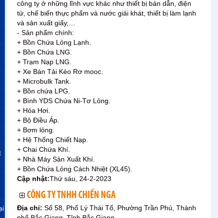
công ty ở những lĩnh vực khác như thiết bị bán dẫn, điện
tử, chế biến thực phẩm và nước giải khát, thiết bị làm lạnh
và sản xuất giấy,…
- Sản phẩm chính:
+ Bồn Chứa Lỏng Lạnh.
+ Bồn Chứa LNG.
+ Trạm Nạp LNG.
+ Xe Bán Tải Kéo Rơ mooc.
+ Microbulk Tank.
+ Bồn chứa LPG.
+ Bình YDS Chứa Ni-Tơ Lỏng.
+ Hóa Hơi.
+ Bộ Điều Áp.
+ Bơm lỏng.
+ Hệ Thống Chiết Nạp.
+ Chai Chứa Khí.
t
+ Nhà Máy Sản Xuất Khí.
+ Bồn Chứa Lỏng Cách Nhiệt (XL45).
Cập nhật:
Thứ sáu, 24-2-2023
CÔNG TY TNHH CHIẾN NGA
Địa chỉ:
Số 58, Phố Lý Thái Tổ, Phường Trần Phú, Thành
ại
phố Bắc Giang, Tỉnh Bắc Giang