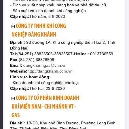
- Dịch vụ xuất nhập khẩu hàng hoá và phá dỡ tàu cũ.
- Sản xuất và kinh doanh khí công nghiệp.
Cập nhật:
Thứ năm, 6-8-2020
CÔNG TY TNHH KHÍ CÔNG
NGHIỆP ĐĂNG KHÁNH
Địa chỉ:
9B đường 1A, Khu công nghiệp Biên Hoà 2, Tỉnh
Đồng Nai
Tel:
(84-251) 38826506-38826507-Hotline : 0913736559
Fax:
(84-251) 38826508
Email:
dangkhanhgas@vnn.vn
Website:
http://dangkhanh.com.vn
Lĩnh vực hoạt động:
- Kinh doanh khí công nghiệp các loại.
Cập nhật:
Thứ hai, 29-6-2020
CÔNG TY CỔ PHẦN KINH DOANH
KHÍ MIỀN NAM - CHI NHÁNH VT -
GAS
Địa chỉ:
1B-D3, Khu phố Bình Dương, Phường Long Bình
Tân, Thành phố Biên Hòa, Tỉnh Đồng Nai