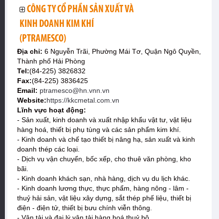
CÔNG TY CỔ PHẦN SẢN XUẤT VÀ
KINH DOANH KIM KHÍ
(PTRAMESCO)
Địa chỉ:
6 Nguyễn Trãi, Phường Mái Tơ, Quận Ngô Quyền,
Thành phố Hải Phòng
Tel:
(84-225) 3826832
Fax:
(84-225) 3836425
Email:
ptramesco@hn.vnn.vn
Website:
https://kkcmetal.com.vn
Lĩnh vực hoạt động:
- Sản xuất, kinh doanh và xuất nhập khẩu vật tư, vật liệu
hàng hoá, thiết bị phụ tùng và các sản phẩm kim khí.
- Kinh doanh và chế tạo thiết bị nâng hạ, sản xuất và kinh
doanh thép các loại.
- Dịch vụ vận chuyển, bốc xếp, cho thuê văn phòng, kho
bãi.
- Kinh doanh khách sạn, nhà hàng, dịch vụ du lịch khác.
- Kinh doanh lương thực, thực phẩm, hàng nông - lâm -
thuỷ hải sản, vật liệu xây dựng, sắt thép phế liệu, thiết bị
điện - điện tử, thiết bị bưu chính viễn thông.
- Vận tải và đại lý vận tải hàng hoá thuỷ bộ.