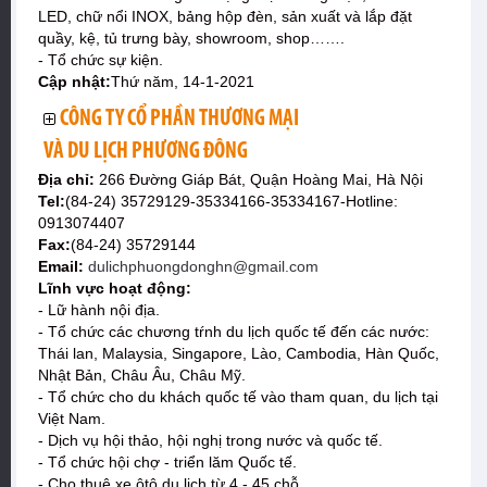
LED, chữ nổi INOX, bảng hộp đèn, sản xuất và lắp đặt
quầy, kệ, tủ trưng bày, showroom, shop…….
- Tổ chức sự kiện.
Cập nhật:
Thứ năm, 14-1-2021
CÔNG TY CỔ PHẦN THƯƠNG MẠI
VÀ DU LỊCH PHƯƠNG ĐÔNG
Địa chỉ:
266 Đường Giáp Bát, Quận Hoàng Mai, Hà Nội
Tel:
(84-24) 35729129-35334166-35334167-Hotline:
0913074407
Fax:
(84-24) 35729144
Email:
dulichphuongdonghn@gmail.com
Lĩnh vực hoạt động:
- Lữ hành nội địa.
- Tổ chức các chương tŕnh du lịch quốc tế đến các nước:
Thái lan, Malaysia, Singapore, Lào, Cambodia, Hàn Quốc,
Nhật Bản, Châu Âu, Châu Mỹ.
- Tổ chức cho du khách quốc tế vào tham quan, du lịch tại
Việt Nam.
- Dịch vụ hội thảo, hội nghị trong nước và quốc tế.
- Tổ chức hội chợ - triển lăm Quốc tế.
- Cho thuê xe ôtô du lịch từ 4 - 45 chỗ.