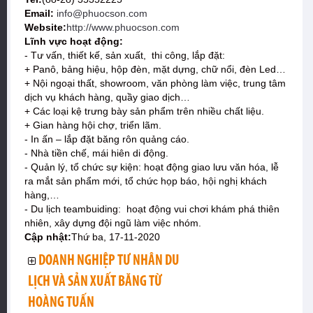
Email:
info@phuocson.com
Website:
http://www.phuocson.com
Lĩnh vực hoạt động:
- Tư vấn, thiết kế, sản xuất, thi công, lắp đặt:
+ Panô, bảng hiệu, hộp đèn, mặt dựng, chữ nổi, đèn Led…
+ Nội ngoại thất, showroom, văn phòng làm việc, trung tâm
dịch vụ khách hàng, quầy giao dịch…
+ Các loại kệ trưng bày sản phẩm trên nhiều chất liệu.
+ Gian hàng hội chợ, triển lãm.
- In ấn – lắp đặt băng rôn quảng cáo.
- Nhà tiền chế, mái hiên di động.
- Quản lý, tổ chức sự kiện: hoạt động giao lưu văn hóa, lễ
ra mắt sản phẩm mới, tổ chức họp báo, hội nghị khách
hàng,…
- Du lịch teambuiding: hoạt động vui chơi khám phá thiên
nhiên, xây dựng đội ngũ làm việc nhóm.
Cập nhật:
Thứ ba, 17-11-2020
DOANH NGHIỆP TƯ NHÂN DU
LỊCH VÀ SẢN XUẤT BĂNG TỪ
HOÀNG TUẤN