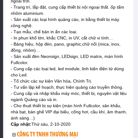
ngoài trời.
- Trang trí, lắp đặt, cung cấp thiết bị nội ngoại thất. ốp tấm
nhôm aluminium.
- Sản xuất các loại hình quảng cáo, in bằng thiết bị máy
công nghệ.
- Tạo mẫu, chế bản in ấn các loại.
- In phun khổ lớn, khắc CNC, in UV, cắt chữ vi tính…
- Bảng hiệu, hộp đèn, pano, graphic,chữ nổi (mica, inox,
đồng, nhôm)…
- Sản xuất đèn Neonsign, LEDsign, LED matrix, màn hình
Fullcolor.
- Cung cấp các loại led, led module, linh kiện điện tử dùng
cho Led.
- Tổ chức các sự kiện Văn hóa, Chính Trị.
- Tư vấn lập kế hoạch, thực hiện quảng cáo truyền thông.
- Cung cấp và nhập khẩu máy móc, thiết bị, nguyên vật liệu
ngành Quảng cáo và in.
- Cho thuê thiết bị sự kiện (màn hình Fullcolor, sân khấu,
nhà bạt, bàn ghế VIP đại biểu, cổng hơi, cầu khí, âm thanh,
ánh sáng…)
Cập nhật:
Thứ sáu, 2-10-2020
CÔNG TY TNHH THƯƠNG MẠI