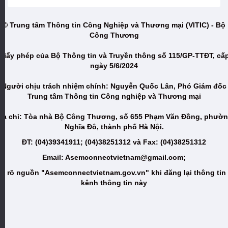
© Trung tâm Thông tin Công Nghiệp và Thương mại (VITIC) - Bộ
Công Thương
Giấy phép của Bộ Thông tin và Truyền thông số 115/GP-TTĐT, cấ
ngày 5/6/2024
Người chịu trách nhiệm chính: Nguyễn Quốc Lân, Phó Giám đốc
Trung tâm Thông tin Công nghiệp và Thương mại
ịa chỉ: Tòa nhà Bộ Công Thương, số 655 Phạm Văn Đồng, phườ
Nghĩa Đô, thành phố Hà Nội.
ĐT: (04)39341911; (04)38251312 và Fax: (04)38251312
Email: Asemconnectvietnam@gmail.com;
i rõ nguồn "Asemconnectvietnam.gov.vn" khi đăng lại thông tin
kênh thông tin này