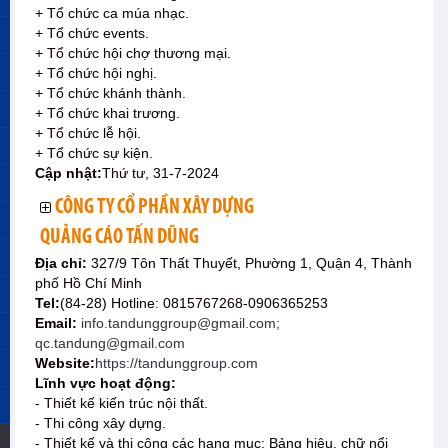
+ Tổ chức ca múa nhạc.
+ Tổ chức events.
+ Tổ chức hội chợ thương mại.
+ Tổ chức hội nghị.
+ Tổ chức khánh thành.
+ Tổ chức khai trương.
+ Tổ chức lễ hội.
+ Tổ chức sự kiện.
Cập nhật:
Thứ tư, 31-7-2024
CÔNG TY CỔ PHẦN XÂY DỰNG
QUẢNG CÁO TẤN DŨNG
Địa chỉ:
327/9 Tôn Thất Thuyết, Phường 1, Quận 4, Thành
phố Hồ Chí Minh
Tel:
(84-28) Hotline: 0815767268-0906365253
Email:
info.tandunggroup@gmail.com;
qc.tandung@gmail.com
Website:
https://tandunggroup.com
Lĩnh vực hoạt động:
- Thiết kế kiến trúc nội thất.
- Thi công xây dựng.
- Thiết kế và thi công các hạng mục: Bảng hiệu, chữ nổi