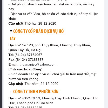
- Đặt phòng khách sạn toàn cầu, đặt vé tàu hoả, vé máy
bay.
- Dịch vụ tư vấn Visa, hộ chiếu và các dịch vụ bổ trợ du lịch
khác.
Cập nhật:
Thứ hai, 28-12-2020
CÔNG TY CỔ PHẦN DỊCH VỤ HỒ
TÂY
Địa chỉ:
Số 128, phố Thụy Khuê, Phường Thuỵ Khuê,
Quận Tây Hồ, Hà Nội
Tel:
(84-24) 37164067
Fax:
(84-24) 37183857
Email:
thuananjsc@yahoo.com
Lĩnh vực hoạt động:
- Kinh doanh các dịch vụ vui chơi giải trí trên mặt đất, mặt
nước và trên không.
Cập nhật:
Thứ năm, 24-12-2020
CÔNG TY TNHH PHƯỚC SƠN
Địa chỉ:
486/4 QL13, Phường Hiệp Bình Phước, Quận Thủ
Đức, Thành phố Hồ Chí Minh
Tel:
(88-28) 35352225