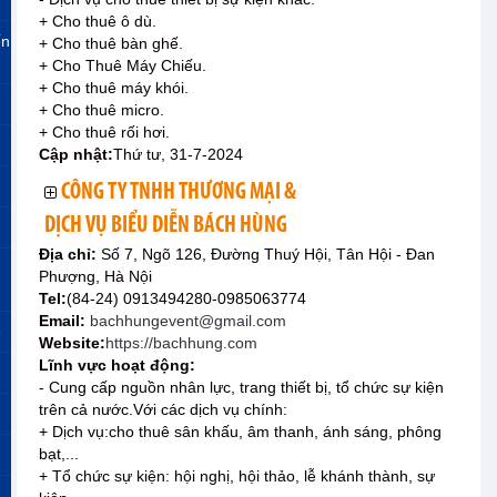
+ Cho thuê ô dù.
ến
+ Cho thuê bàn ghế.
+ Cho Thuê Máy Chiếu.
+ Cho thuê máy khói.
+ Cho thuê micro.
+ Cho thuê rối hơi.
Cập nhật:
Thứ tư, 31-7-2024
CÔNG TY TNHH THƯƠNG MẠI &
DỊCH VỤ BIỂU DIỄN BÁCH HÙNG
Địa chỉ:
Số 7, Ngõ 126, Đường Thuý Hội, Tân Hội - Đan
Phượng, Hà Nội
Tel:
(84-24) 0913494280-0985063774
Email:
bachhungevent@gmail.com
»
Website:
https://bachhung.com
Lĩnh vực hoạt động:
- Cung cấp nguồn nhân lực, trang thiết bị, tổ chức sự kiện
trên cả nước.Với các dịch vụ chính:
+ Dịch vụ:cho thuê sân khấu, âm thanh, ánh sáng, phông
bạt,...
+ Tổ chức sự kiện: hội nghị, hội thảo, lễ khánh thành, sự