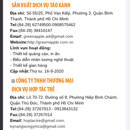
SẢN XUẤT DỊCH VỤ TÁO XANH
Địa chỉ:
Số 55/25, Phố Vạn Kiếp, Phường 3, Quận Bình
Thạnh, Thành phố Hồ Chí Minh
Tel:
(84-28) 62749500-0908575462
Fax:
(84-28) 38410147
Email:
greenapple.ad@gmail.com
Website:
http://greenapple.com.vn
Lĩnh vực hoạt động:
- Thiết kế quảng cáo, in ấn.
- Biểu diễn nhân tượng nghệ thuật.
- Thiết kế gian hàng.
Cập nhật:
Thứ tư, 16-9-2020
CÔNG TY TNHH THƯƠNG MẠI
DỊCH VỤ HỢP TÁC TRẺ
Địa chỉ:
Lô 70-72, Đường số 8, Phường Hiệp Bình Chánh,
Quận Thủ Đức, Thành phố Hồ Chí Minh
Tel:
(84-28) 37267013 - 0913843132
Fax:
(84-28) 37267014
Email:
hoptactre@gmail.com;
kynangsongymca@gmail.com