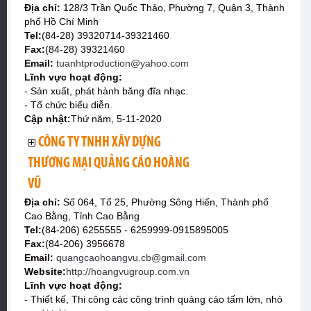
Địa chỉ:
128/3 Trần Quốc Thảo, Phường 7, Quận 3, Thành
phố Hồ Chí Minh
Tel:
(84-28) 39320714-39321460
Fax:
(84-28) 39321460
Email:
tuanhtproduction@yahoo.com
Lĩnh vực hoạt động:
- Sản xuất, phát hành băng đĩa nhạc.
- Tổ chức biểu diễn.
Cập nhật:
Thứ năm, 5-11-2020
CÔNG TY TNHH XÂY DỰNG
THƯƠNG MẠI QUẢNG CÁO HOÀNG
VŨ
Địa chỉ:
Số 064, Tổ 25, Phường Sông Hiến, Thành phố
Cao Bằng, Tỉnh Cao Bằng
Tel:
(84-206) 6255555 - 6259999-0915895005
Fax:
(84-206) 3956678
Email:
quangcaohoangvu.cb@gmail.com
Website:
http://hoangvugroup.com.vn
Lĩnh vực hoạt động:
- Thiết kế, Thi công các công trình quảng cáo tấm lớn, nhỏ