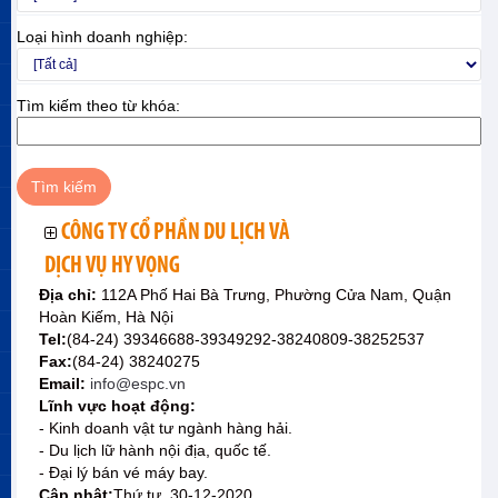
Loại hình doanh nghiệp:
Tìm kiếm theo từ khóa:
CÔNG TY CỔ PHẦN DU LỊCH VÀ
DỊCH VỤ HY VỌNG
Địa chỉ:
112A Phố Hai Bà Trưng, Phường Cửa Nam, Quận
Hoàn Kiếm, Hà Nội
Tel:
(84-24) 39346688-39349292-38240809-38252537
Fax:
(84-24) 38240275
Email:
info@espc.vn
Lĩnh vực hoạt động:
- Kinh doanh vật tư ngành hàng hải.
- Du lịch lữ hành nội địa, quốc tế.
- Đại lý bán vé máy bay.
Cập nhật:
Thứ tư, 30-12-2020