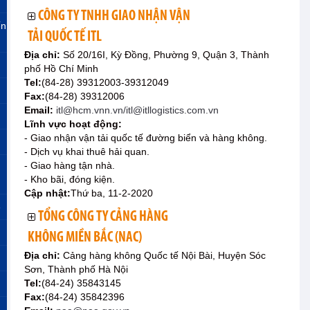
CÔNG TY TNHH GIAO NHẬN VẬN
ến
TẢI QUỐC TẾ ITL
Địa chỉ:
Số 20/16I, Kỳ Đồng, Phường 9, Quận 3, Thành
phố Hồ Chí Minh
Tel:
(84-28) 39312003-39312049
Fax:
(84-28) 39312006
Email:
itl@hcm.vnn.vn/itl@itllogistics.com.vn
Lĩnh vực hoạt động:
- Giao nhận vận tải quốc tế đường biển và hàng không.
- Dịch vụ khai thuê hải quan.
- Giao hàng tận nhà.
- Kho bãi, đóng kiện.
Cập nhật:
Thứ ba, 11-2-2020
»
TỔNG CÔNG TY CẢNG HÀNG
KHÔNG MIỀN BẮC (NAC)
Địa chỉ:
Cảng hàng không Quốc tế Nội Bài, Huyện Sóc
Sơn, Thành phố Hà Nội
Tel:
(84-24) 35843145
Fax:
(84-24) 35842396