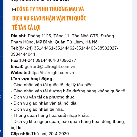
CÔNG TY TNHH THƯƠNG MẠI VÀ
DỊCH VỤ GIAO NHẬN VẬN TẢI QUỐC
TẾ TÂN CẢ LỢI
Địa chỉ:
Phòng 1125, Tầng 11, Tòa Nhà CT5, Đường
Phạm Hùng, Mỹ Đình, Quận Từ Liêm, Hà Nôi
Tel:
(84-24) 35144461-35144462-35144463-38532927-
0934444044
Fax:
(84-24) 35144464-37856277
Email:
gerrard@tclfreight.com.vn
Website:
https://tclfreight.com.vn
Lĩnh vực hoạt động:
- Giao nhận vận tải quốc tế, đại lý tàu biển.
- Giao nhận vận tải đường biển đường hàng không quốc tế.
t
- Dịch vụ vận tải đa phương thức.
- Dịch vụ giao nhận vận tải nội địa.
- Dịch vụ giao nhận tại nhà.
- Thông quan hàng hoá xuất nhập khẩu.
- Dịch vụ kho ngoại quan, bảo quản hàng hoá, đóng thùng,
bọt lót.
ại
Cập nhật:
Thứ hai, 20-4-2020