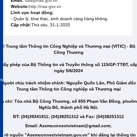
Email:
naa@naa.gov.vn
Website:
http://naa.gov.vn
Lĩnh vực hoạt động:
- Quản lý, khai thác, kinh doanh cảng hàng không.
Cập nhật:
Thứ sáu, 31-1-2020
© Trung tâm Thông tin Công Nghiệp và Thương mại (VITIC) - Bộ
Công Thương
Giấy phép của Bộ Thông tin và Truyền thông số 115/GP-TTĐT, cấ
ngày 5/6/2024
ch
Người chịu trách nhiệm chính: Nguyễn Quốc Lân, Phó Giám đốc
Trung tâm Thông tin Công nghiệp và Thương mại
ịa chỉ: Tòa nhà Bộ Công Thương, số 655 Phạm Văn Đồng, phườ
Nghĩa Đô, thành phố Hà Nội.
ĐT: (04)39341911; (04)38251312 và Fax: (04)38251312
Email: Asemconnectvietnam@gmail.com;
i rõ nguồn "Asemconnectvietnam.gov.vn" khi đăng lại thông tin