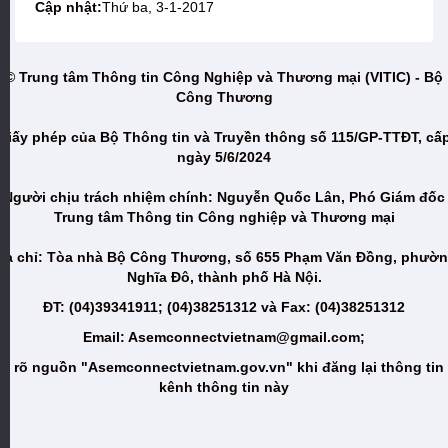
Cập nhật:
Thứ ba, 3-1-2017
© Trung tâm Thông tin Công Nghiệp và Thương mại (VITIC) - Bộ
Công Thương
Giấy phép của Bộ Thông tin và Truyền thông số 115/GP-TTĐT, cấ
ngày 5/6/2024
Người chịu trách nhiệm chính: Nguyễn Quốc Lân, Phó Giám đốc
Trung tâm Thông tin Công nghiệp và Thương mại
ịa chỉ: Tòa nhà Bộ Công Thương, số 655 Phạm Văn Đồng, phườ
Nghĩa Đô, thành phố Hà Nội.
ĐT: (04)39341911; (04)38251312 và Fax: (04)38251312
Email: Asemconnectvietnam@gmail.com;
i rõ nguồn "Asemconnectvietnam.gov.vn" khi đăng lại thông tin
kênh thông tin này