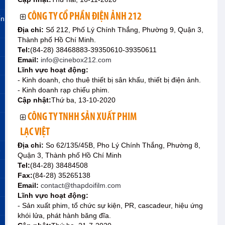
CÔNG TY CỔ PHẦN ĐIỆN ẢNH 212
ến
Địa chỉ:
Số 212, Phố Lý Chính Thắng, Phường 9, Quận 3,
Thành phố Hồ Chí Minh.
Tel:
(84-28) 38468883-39350610-39350611
Email:
info@cinebox212.com
Lĩnh vực hoạt động:
- Kinh doanh, cho thuê thiết bị sân khấu, thiết bị điện ảnh.
- Kinh doanh rạp chiếu phim.
Cập nhật:
Thứ ba, 13-10-2020
CÔNG TY TNHH SẢN XUẤT PHIM
LẠC VIỆT
Địa chỉ:
So 62/135/45B, Pho Lý Chính Thắng, Phường 8,
»
Quận 3, Thành phố Hồ Chí Minh
Tel:
(84-28) 38484508
Fax:
(84-28) 35265138
Email:
contact@thapdoifilm.com
Lĩnh vực hoạt động:
- Sản xuất phim, tổ chức sự kiện, PR, cascadeur, hiệu ứng
khói lửa, phát hành băng đĩa.