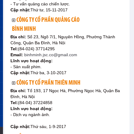
- Tư vấn quảng cáo chiến lược.
Cập nhật:
Thứ tư, 15-11-2017
CÔNG TY CỔ PHẦN QUẢNG CÁO
BÌNH MINH
Địa chỉ:
Số 23, Ngõ 7/1, Nguyên Hồng, Phường Thành
Công, Quận Ba Đình, Hà Nội
Tel:
(84-024) 37714295
Email:
binhminh.jsc.co@gmail.com
Lĩnh vực hoạt động:
- Sản xuất phim.
Cập nhật:
Thứ ba, 3-10-2017
CÔNG TY CỔ PHẦN THIÊN MINH
Địa chỉ:
Tổ 193, 17 Ngọc Hà, Phường Ngọc Hà, Quận Ba
Đình, Hà Nội
Tel:
(84-04) 37224858
Lĩnh vực hoạt động:
- Dịch vụ ngành ảnh.
Cập nhật:
Thứ sáu, 1-9-2017