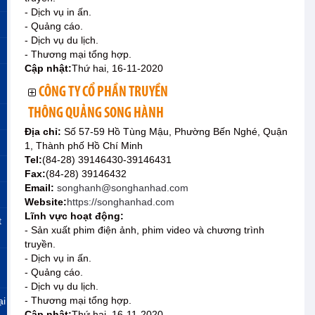
- Dịch vụ in ấn.
- Quảng cáo.
- Dịch vụ du lịch.
- Thương mại tổng hợp.
Cập nhật:
Thứ hai, 16-11-2020
CÔNG TY CỔ PHẦN TRUYỀN
THÔNG QUẢNG SONG HÀNH
Địa chỉ:
Số 57-59 Hồ Tùng Mậu, Phường Bến Nghé, Quận
1, Thành phố Hồ Chí Minh
Tel:
(84-28) 39146430-39146431
Fax:
(84-28) 39146432
Email:
songhanh@songhanhad.com
Website:
https://songhanhad.com
Lĩnh vực hoạt động:
t
- Sản xuất phim điện ảnh, phim video và chương trình
truyền.
- Dịch vụ in ấn.
- Quảng cáo.
- Dịch vụ du lịch.
- Thương mại tổng hợp.
ại
Cập nhật:
Thứ hai, 16-11-2020