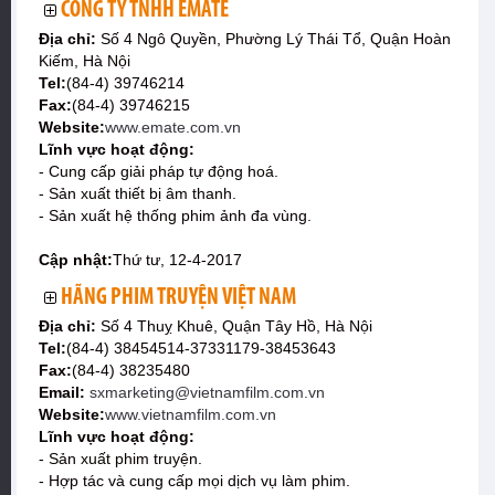
CÔNG TY TNHH EMATE
Địa chỉ:
Số 4 Ngô Quyền, Phường Lý Thái Tổ, Quận Hoàn
Kiếm, Hà Nội
Tel:
(84-4) 39746214
Fax:
(84-4) 39746215
Website:
www.emate.com.vn
Lĩnh vực hoạt động:
- Cung cấp giải pháp tự động hoá.
- Sản xuất thiết bị âm thanh.
- Sản xuất hệ thống phim ảnh đa vùng.
Cập nhật:
Thứ tư, 12-4-2017
HÃNG PHIM TRUYỆN VIỆT NAM
Địa chỉ:
Số 4 Thuỵ Khuê, Quận Tây Hồ, Hà Nội
Tel:
(84-4) 38454514-37331179-38453643
Fax:
(84-4) 38235480
Email:
sxmarketing@vietnamfilm.com.vn
Website:
www.vietnamfilm.com.vn
Lĩnh vực hoạt động:
- Sản xuất phim truyện.
- Hợp tác và cung cấp mọi dịch vụ làm phim.