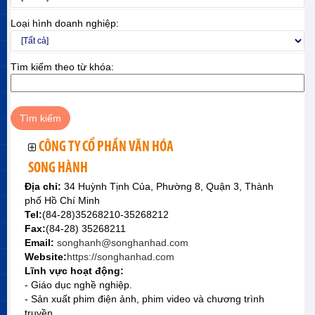
Loại hình doanh nghiệp:
Tìm kiếm theo từ khóa:
CÔNG TY CỔ PHẦN VĂN HÓA
SONG HÀNH
Địa chỉ:
34 Huỳnh Tịnh Của, Phường 8, Quận 3, Thành
phố Hồ Chí Minh
Tel:
(84-28)35268210-35268212
Fax:
(84-28) 35268211
Email:
songhanh@songhanhad.com
Website:
https://songhanhad.com
Lĩnh vực hoạt động:
- Giáo dục nghề nghiệp.
- Sản xuất phim điện ảnh, phim video và chương trình
truyền.