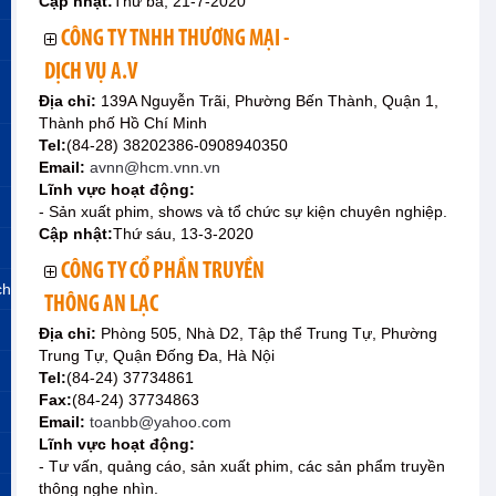
Cập nhật:
Thứ ba, 21-7-2020
CÔNG TY TNHH THƯƠNG MẠI -
DỊCH VỤ A.V
Địa chỉ:
139A Nguyễn Trãi, Phường Bến Thành, Quận 1,
Thành phố Hồ Chí Minh
Tel:
(84-28) 38202386-0908940350
Email:
avnn@hcm.vnn.vn
Lĩnh vực hoạt động:
- Sản xuất phim, shows và tổ chức sự kiện chuyên nghiệp.
Cập nhật:
Thứ sáu, 13-3-2020
CÔNG TY CỔ PHẦN TRUYỀN
ch
THÔNG AN LẠC
Địa chỉ:
Phòng 505, Nhà D2, Tập thể Trung Tự, Phường
Trung Tự, Quận Đống Đa, Hà Nội
Tel:
(84-24) 37734861
Fax:
(84-24) 37734863
Email:
toanbb@yahoo.com
Lĩnh vực hoạt động:
- Tư vấn, quảng cáo, sản xuất phim, các sản phẩm truyền
thông nghe nhìn.