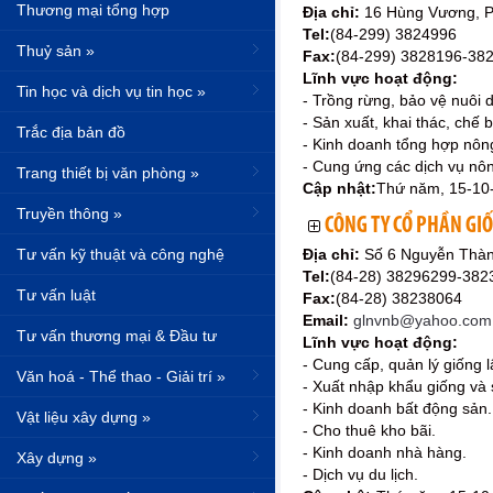
Thương mại tổng hợp
Địa chỉ:
16 Hùng Vương, P
Tel:
(84-299) 3824996
Thuỷ sản »
Fax:
(84-299) 3828196-38
Lĩnh vực hoạt động:
Tin học và dịch vụ tin học »
- Trồng rừng, bảo vệ nuôi 
- Sản xuất, khai thác, chế 
Trắc địa bản đồ
- Kinh doanh tổng hợp nông
- Cung ứng các dịch vụ nôn
Trang thiết bị văn phòng »
Cập nhật:
Thứ năm, 15-10
Truyền thông »
CÔNG TY CỔ PHẦN GI
Tư vấn kỹ thuật và công nghệ
Địa chỉ:
Số 6 Nguyễn Thàn
Tel:
(84-28) 38296299-38
Tư vấn luật
Fax:
(84-28) 38238064
Email:
glnvnb@yahoo.com
Tư vấn thương mại & Đầu tư
Lĩnh vực hoạt động:
- Cung cấp, quản lý giống 
Văn hoá - Thể thao - Giải trí »
- Xuất nhập khẩu giống và
- Kinh doanh bất động sản.
Vật liệu xây dựng »
- Cho thuê kho bãi.
- Kinh doanh nhà hàng.
Xây dựng »
- Dịch vụ du lịch.