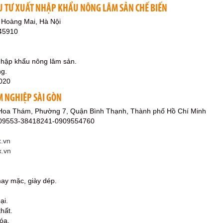
U TƯ XUẤT NHẬP KHẨU NÔNG LÂM SẢN CHẾ BIẾN
 Hoàng Mai, Hà Nội
45910
 nhập khẩu nông lâm sản.
ng.
020
M NGHIỆP SÀI GÒN
Hoa Thám, Phường 7, Quận Bình Thạnh, Thành phố Hồ Chí Minh
109553-38418241-0909554760
.vn
x.vn
may mặc, giày dép.
ại.
thất.
óa.