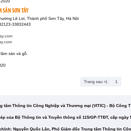
-2020
M SẢN SƠN TÂY
hường Lê Lợi, Thành phố Sơn Tây, Hà Nội
832123-33832443
ay.com
tay.com
 lâm sản và gỗ.
020
Trang sau >|
1
g tâm Thông tin Công Nghiệp và Thương mại (VITIC) - Bộ Công
ép của Bộ Thông tin và Truyền thông số 115/GP-TTĐT, cấp ngày 
 chính: Nguyễn Quốc Lân, Phó Giám đốc Trung tâm Thông tin Cô