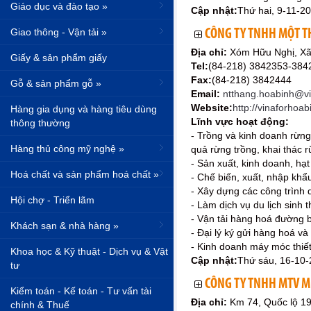
Giáo dục và đào tạo »
Cập nhật:
Thứ hai, 9-11-2
Giao thông - Vận tải »
CÔNG TY TNHH MỘT T
Địa chỉ:
Xóm Hữu Nghị, Xã
Giấy & sản phẩm giấy
Tel:
(84-218) 3842353-384
Fax:
(84-218) 3842444
Gỗ & sản phẩm gỗ »
Email:
ntthang.hoabinh@vi
Website:
http://vinaforhoa
Hàng gia dụng và hàng tiêu dùng
Lĩnh vực hoạt động:
thông thường
- Trồng và kinh doanh rừng
Hàng thủ công mỹ nghệ »
quả rừng trồng, khai thác r
- Sản xuất, kinh doanh, hạ
Hoá chất và sản phẩm hoá chất »
- Chế biến, xuất, nhập khẩ
- Xây dựng các công trình 
Hội chợ - Triển lãm
- Làm dịch vụ du lịch sinh t
- Vận tải hàng hoá đường 
Khách sạn & nhà hàng »
- Đại lý ký gửi hàng hoá và
- Kinh doanh máy móc thiết 
Khoa học & Kỹ thuật - Dịch vụ & Vật
Cập nhật:
Thứ sáu, 16-10
tư
CÔNG TY TNHH MTV M
Kiểm toán - Kế toán - Tư vấn tài
Địa chỉ:
Km 74, Quốc lộ 19
chính & Thuế