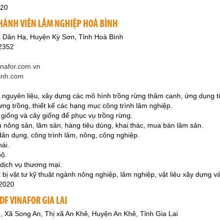
020
HÀNH VIÊN LÂM NGHIỆP HOÀ BÌNH
 Dân Hạ, Huyện Kỳ Sơn, Tỉnh Hoà Bình
2352
nafor.com.vn
binh.com
 nguyên liệu, xây dựng các mô hình trồng rừng thâm canh, ứng dụng tiế
ừng trồng, thiết kế các hạng mục công trình lâm nghiệp.
t giống và cây giống để phục vụ trồng rừng.
u nông sản, lâm sản, hàng tiêu dùng, khai thác, mua bán lâm sản.
dân dụng, công trình lâm, nông, công nghiệp.
hái.
bộ.
 dịch vụ thương mại.
bị vật tư kỹ thuật ngành nông nghiệp, lâm nghiệp, vật liệu xây dựng và
-2020
DF VINAFOR GIA LAI
, Xã Song An, Thị xã An Khê, Huyện An Khê, Tỉnh Gia Lai