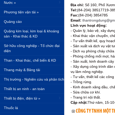
Nước »
Địa chỉ:
Số 160, Phố Xươn
Tel:
(84-204) 38517719-38
Phương tiện vận tải »
Fax:
(84-204) 3854785
Email:
thantrongdung@gma
Quảng cáo
Lĩnh vực hoạt động:
- Quản lý, bảo vệ, xây dựng
Quặng kim loại, kim loại & khoáng
- Khai thác vận chuyển, ch
sản - Khai thác & KD
- Tư vấn thiết kế, quy hoạ
Sở hữu công nghiệp - Tổ chức đại
- Sản xuất và dịch vụ vật 
diện
- Dịch vụ phòng cháy chữa
- Phòng chống mối mọt, hà
Than - Khai thác, chế biến & KD
- Sản xuất, kinh doanh cây
- Xây dựng công trình dân
Thang máy & Băng tải
vụ lâm nông nghiệp.
- Tư vấn, thiết kế các công
Thị trường - Nghiên cứu và phân tích
- Trồng rừng.
- Kinh doanh xăng dầu, chấ
Thiết bị an ninh - an toàn
- Sửa chữa cơ khí.
- Trang trí nội thất.
Thiết bị điện, điện tử »
Cập nhật:
Thứ năm, 15-10
Thuốc lá
CÔNG TY TNHH MỘT T