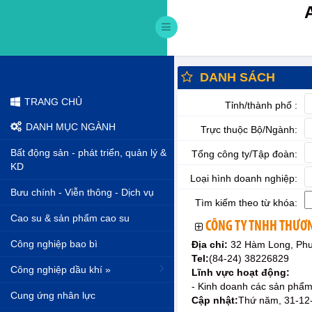
DANH SÁCH
TRANG CHỦ
Tỉnh/thành phố :
DANH MỤC NGÀNH
Trực thuộc Bộ/Ngành:
Bất động sản - phát triển, quản lý &
Tổng công ty/Tập đoàn:
KD
Loại hình doanh nghiệp:
Bưu chính - Viễn thông - Dịch vụ
Tìm kiếm theo từ khóa:
Cao su & sản phẩm cao su
CÔNG TY TNHH THƯƠ
Công nghiệp bao bì
Địa chỉ:
32 Hàm Long, Phư
Tel:
(84-24) 38226829
Công nghiệp dầu khí »
Lĩnh vực hoạt động:
- Kinh doanh các sản phẩm
Cung ứng nhân lực
Cập nhật:
Thứ năm, 31-12