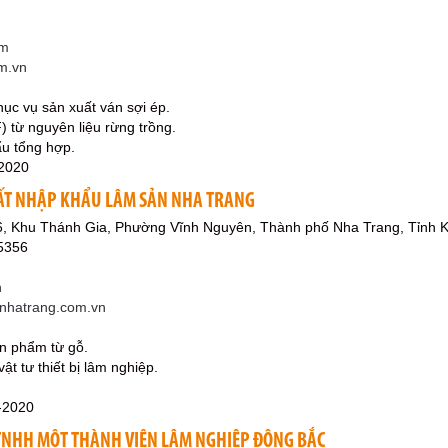
om
m.vn
hục vụ sản xuất ván sợi ép.
) từ nguyên liệu rừng trồng.
ẩu tổng hợp.
-2020
ẤT NHẬP KHẨU LÂM SẢN NHA TRANG
6, Khu Thánh Gia, Phường Vĩnh Nguyên, Thành phố Nha Trang, Tỉnh 
5356
n
rnhatrang.com.vn
ản phẩm từ gỗ.
ật tư thiết bị lâm nghiệp.
-2020
TNHH MỘT THÀNH VIÊN LÂM NGHIỆP ĐÔNG BẮC