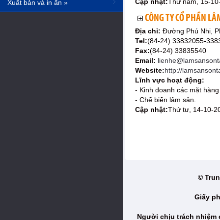
Cập nhật:
Thứ năm, 15-10
Xuất bản và in ấn »
CÔNG TY CỔ PHẦN LÂ
Địa chỉ:
Đường Phú Nhi, P
Tel:
(84-24) 33832055-33
Fax:
(84-24) 33835540
Email:
lienhe@lamsansont
Website:
http://lamsanson
Lĩnh vực hoạt động:
- Kinh doanh các mặt hàng
- Chế biến lâm sản.
Cập nhật:
Thứ tư, 14-10-2
© Trun
Giấy ph
Người chịu trách nhiệm