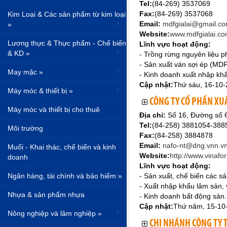
Tel:
(84-269) 3537069
Fax:
(84-269) 3537068
Kim Loại & Các sản phẩm từ kim loại
Email:
mdfgialai@gmail.c
»
Website:
www.mdfgialai.co
Lương thực & Thực phẩm - Chế biến
Lĩnh vực hoạt động:
& KD »
- Trồng rừng nguyên liệu p
- Sản xuất ván sợi ép (MDF
May mặc »
- Kinh doanh xuất nhập kh
Cập nhật:
Thứ sáu, 16-10
Máy móc & thiết bị »
CÔNG TY CỔ PHẦN XU
Máy móc và thiết bị cho thuê
Địa chỉ:
Số 16, Đường số 
Tel:
(84-258) 3881054-388
Môi trường
Fax:
(84-258) 3884878
Email:
nafo-nt@dng.vnn.v
Muối - Khai thác, chế biến và kinh
Website:
http://www.vinafo
doanh
Lĩnh vực hoạt động:
Ngân hàng, tài chính và bảo hiểm »
- Sản xuất, chế biến các s
- Xuất nhập khẩu lâm sản, v
Nhựa & sản phẩm nhựa
- Kinh doanh bất động sản.
Cập nhật:
Thứ năm, 15-10
Nông nghiệp và lâm nghiệp »
CHI NHÁNH CÔNG TY 