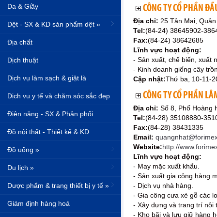
Da & Giầy
CÔNG TY CỔ PHẦN ĐẦ
Địa chỉ:
25 Tân Mai, Quận
Dệt - SX & KD sản phẩm dệt »
Tel:
(84-24) 38645902-386
Fax:
(84-24) 38642685
Địa chất
Lĩnh vực hoạt động:
- Sản xuất, chế biến, xuất
Dịch thuật
- Kinh doanh giống cây trồ
Dịch vụ làm sạch & giặt là
Cập nhật:
Thứ ba, 10-11-2
CÔNG TY CỔ PHẦN LÂ
Dịch vụ y tế và chăm sóc sắc đẹp
Địa chỉ:
Số 8, Phố Hoàng 
Điện năng - SX & Phân phối
Tel:
(84-28) 35108880-35
Fax:
(84-28) 38431335
Đồ nội thất - Thiết kế & KD
Email:
quangnhat@forimex
Website:
http://www.forime
Đồ uống »
Lĩnh vực hoạt động:
- May mặc xuất khẩu.
Du lịch »
- Sản xuất gia công hàng 
Dược phẩm & trang thiết bị y tế »
- Dịch vụ nhà hàng.
- Gia công cưa xẻ gỗ các lo
Giám định hàng hoá
- Xây dựng và trang trí nội 
- Kho bãi và lưu giữ hàng h