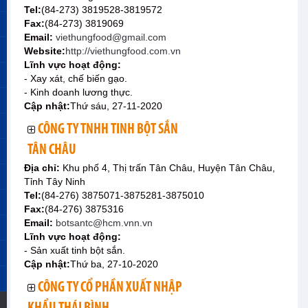
Tel:
(84-273) 3819528-3819572
Fax:
(84-273) 3819069
Email:
viethungfood@gmail.com
Website:
http://viethungfood.com.vn
Lĩnh vực hoạt động:
- Xay xát, chế biến gạo.
- Kinh doanh lương thực.
Cập nhật:
Thứ sáu, 27-11-2020
CÔNG TY TNHH TINH BỘT SẮN
TÂN CHÂU
Địa chỉ:
Khu phố 4, Thị trấn Tân Châu, Huyện Tân Châu,
Tỉnh Tây Ninh
Tel:
(84-276) 3875071-3875281-3875010
Fax:
(84-276) 3875316
Email:
botsantc@hcm.vnn.vn
Lĩnh vực hoạt động:
- Sản xuất tinh bột sắn.
Cập nhật:
Thứ ba, 27-10-2020
CÔNG TY CỔ PHẦN XUẤT NHẬP