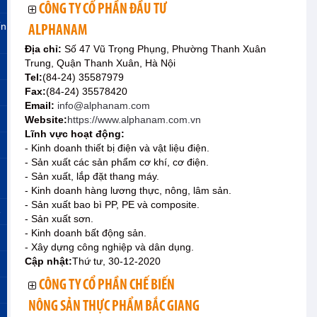
CÔNG TY CỔ PHẦN ĐẦU TƯ
ến
ALPHANAM
Địa chỉ:
Số 47 Vũ Trọng Phụng, Phường Thanh Xuân
Trung, Quận Thanh Xuân, Hà Nội
Tel:
(84-24) 35587979
Fax:
(84-24) 35578420
Email:
info@alphanam.com
Website:
https://www.alphanam.com.vn
Lĩnh vực hoạt động:
- Kinh doanh thiết bị điện và vật liệu điện.
- Sản xuất các sản phẩm cơ khí, cơ điện.
- Sản xuất, lắp đặt thang máy.
- Kinh doanh hàng lương thực, nông, lâm sản.
- Sản xuất bao bì PP, PE và composite.
»
- Sản xuất sơn.
- Kinh doanh bất động sản.
- Xây dựng công nghiệp và dân dụng.
Cập nhật:
Thứ tư, 30-12-2020
CÔNG TY CỔ PHẦN CHẾ BIẾN
NÔNG SẢN THỰC PHẨM BẮC GIANG