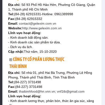
Địa chỉ:
Số 93 Phố Hồ Hảo Hớn, Phường Cô Giang, Quận
1, Thành phố Hồ Chí Minh
Tel:
(84-28) 62915331-Hotline: 0961389998
Fax:
(84-28) 62915332
Email:
contact@gelexim.com.vn
Website:
http://www.gelexim.com.vn
Lĩnh vực hoạt động:
- Kinh doanh bất động sản.
- Kinh doanh các sản phẩm từ dừa.
- Dịch vụ du lịch.
Cập nhật:
Thứ năm, 15-10-2020
CÔNG TY CỔ PHẦN LƯƠNG THỰC
THÁI BÌNH
Địa chỉ:
Số nhà 01, phố Hai Bà Trưng, Phường Lê Hồng
Phong, Thành phố Thái Bình, Tỉnh Thái Bình
Tel:
(84-227) 3731498
Fax:
(84-227) 3731498
Email:
thaibinhfood@hn.vnn.vn; vnf1tb@gmail.com
Lĩnh vực hoạt động:
- Kinh doanh lương thực, phân bón, thức ăn gia súc, xăng