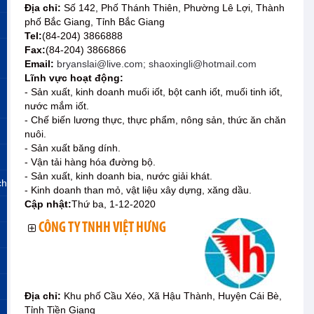
Địa chỉ:
Số 142, Phố Thánh Thiên, Phường Lê Lợi, Thành
phố Bắc Giang, Tỉnh Bắc Giang
Tel:
(84-204) 3866888
Fax:
(84-204) 3866866
Email:
bryanslai@live.com; shaoxingli@hotmail.com
Lĩnh vực hoạt động:
- Sản xuất, kinh doanh muối iốt, bột canh iốt, muối tinh iốt,
nước mắm iốt.
- Chế biến lương thực, thực phẩm, nông sản, thức ăn chăn
nuôi.
- Sản xuất băng dính.
- Vận tải hàng hóa đường bộ.
- Sản xuất, kinh doanh bia, nước giải khát.
ch
- Kinh doanh than mỏ, vật liệu xây dựng, xăng dầu.
Cập nhật:
Thứ ba, 1-12-2020
CÔNG TY TNHH VIỆT HƯNG
Địa chỉ:
Khu phố Cầu Xéo, Xã Hậu Thành, Huyện Cái Bè,
Tỉnh Tiền Giang