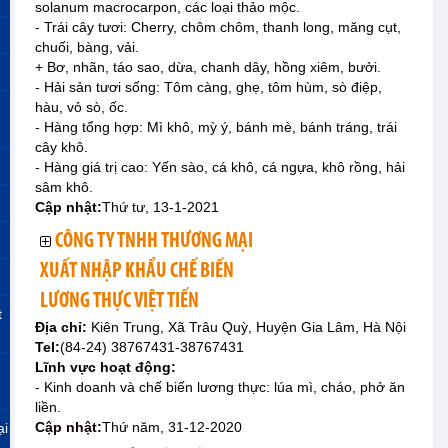
solanum macrocarpon, các loại thảo mộc.
- Trái cây tươi: Cherry, chôm chôm, thanh long, măng cụt,
chuối, bàng, vải.
+ Bơ, nhãn, táo sao, dừa, chanh dây, hồng xiêm, bưởi.
- Hải sản tươi sống: Tôm càng, ghẹ, tôm hùm, sò điệp,
hàu, vỏ sò, ốc.
- Hàng tổng hợp: Mì khô, mỳ ý, bánh mè, bánh tráng, trái
cây khô.
- Hàng giá trị cao: Yến sào, cá khô, cá ngựa, khô rồng, hải
sâm khô.
Cập nhật:
Thứ tư, 13-1-2021
CÔNG TY TNHH THƯƠNG MẠI
XUẤT NHẬP KHẨU CHẾ BIẾN
LƯƠNG THỰC VIỆT TIẾN
t
Địa chỉ:
Kiên Trung, Xã Trâu Quỳ, Huyện Gia Lâm, Hà Nội
Tel:
(84-24) 38767431-38767431
Lĩnh vực hoạt động:
- Kinh doanh và chế biến lương thực: lúa mì, cháo, phở ăn
liền.
Cập nhật:
Thứ năm, 31-12-2020
ại