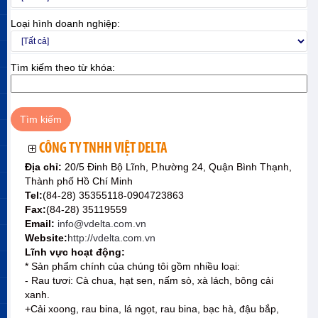
Loại hình doanh nghiệp:
Tìm kiếm theo từ khóa:
CÔNG TY TNHH VIỆT DELTA
Địa chỉ:
20/5 Đinh Bộ Lĩnh, P.hường 24, Quận Bình Thạnh,
Thành phố Hồ Chí Minh
Tel:
(84-28) 35355118-0904723863
Fax:
(84-28) 35119559
Email:
info@vdelta.com.vn
Website:
http://vdelta.com.vn
Lĩnh vực hoạt động:
* Sản phẩm chính của chúng tôi gồm nhiều loại:
- Rau tươi: Cà chua, hạt sen, nấm sò, xà lách, bông cải
xanh.
+Cải xoong, rau bina, lá ngọt, rau bina, bạc hà, đậu bắp,