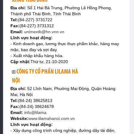
KHẨU THÁI BÌNH
Địa chỉ:
Số 1 Hai Bà Trưng, Phường Lê Hồng Phong,
Thành phố Thái Bình, Tỉnh Thái Bình
Tel:
(84-227) 3731722
Fax:
(84-227) 3731312
Email:
unimextb@hn.vnn.vn
Lĩnh vực hoạt động:
- Kinh doanh gạo, lương thực thực phẩm khác, hàng may
mặc, bao đay và sợi đay.
- Xuất nhập khẩu hàng hóa.
Cập nhật:
Thứ tư, 21-10-2020
CÔNG TY CỔ PHẦN LILAMA HÀ
NỘI
Địa chỉ:
52 Lĩnh Nam, Phường Mai Động, Quận Hoàng
Mai, Hà Nội
Tel:
(84-24) 38625813
Fax:
(84-24) 38624678
Email:
info@lilama
Website:
www.lilamahanoi.com.vn
Lĩnh vực hoạt động:
- Xây dựng công trình công nghiệp, đường dây tải điện,