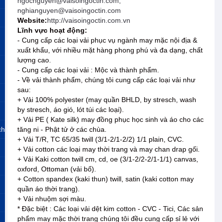
ngocnguyen@vaisoingoctin.com;
nghianguyen@vaisoingoctin.com
Website:
http://vaisoingoctin.com.vn
Lĩnh vực hoạt động:
- Cung cấp các loại vải phục vụ ngành may mặc nội địa &
xuất khẩu, với nhiều mặt hàng phong phú và đa dạng, chất
lượng cao.
- Cung cấp các loại vải : Mộc và thành phẩm.
- Về vải thành phẩm, chúng tôi cung cấp các loại vải như
sau:
+ Vải 100% polyester (may quần BHLD, by stresch, wash
by stresch, áo gió, lót túi các loại).
+ Vải PE ( Kate silk) may đồng phục học sinh và áo cho các
ch
tăng ni - Phật tử ở các chùa.
+ Vải T/R, TC 65/35 twill (3/1-2/1-2/2) 1/1 plain, CVC.
+ Vải cotton các loại may thời trang và may chan drap gối.
+ Vải Kaki cotton twill cm, cd, oe (3/1-2/2-2/1-1/1) canvas,
oxford, Ottoman (vải bố).
+ Cotton spandex (kaki thun) twill, satin (kaki cotton may
quần áo thời trang).
+ Vải nhuộm sợi màu.
* Đặc biệt : Các loại vải dệt kim cotton - CVC - Tici, Các sản
phẩm may mặc thời trang chúng tôi đều cung cấp sỉ lẻ với