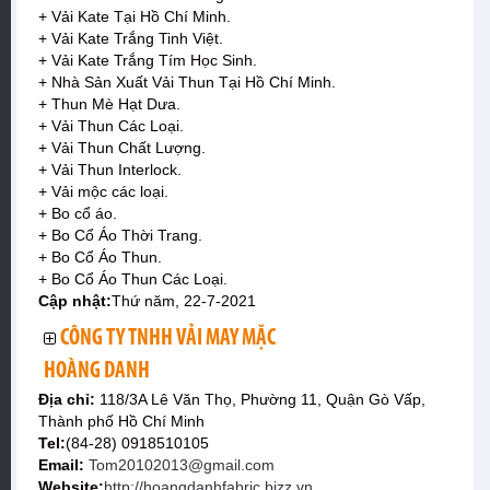
+ Vải Kate Tại Hồ Chí Minh.
+ Vải Kate Trắng Tinh Việt.
+ Vải Kate Trắng Tím Học Sinh.
+ Nhà Sản Xuất Vải Thun Tại Hồ Chí Minh.
+ Thun Mè Hạt Dưa.
+ Vải Thun Các Loại.
+ Vải Thun Chất Lượng.
+ Vải Thun Interlock.
+ Vải mộc các loại.
+ Bo cổ áo.
+ Bo Cổ Áo Thời Trang.
+ Bo Cổ Áo Thun.
+ Bo Cổ Áo Thun Các Loại.
Cập nhật:
Thứ năm, 22-7-2021
CÔNG TY TNHH VẢI MAY MẶC
HOÀNG DANH
Địa chỉ:
118/3A Lê Văn Thọ, Phường 11, Quận Gò Vấp,
Thành phố Hồ Chí Minh
Tel:
(84-28) 0918510105
Email:
Tom20102013@gmail.com
Website:
http://hoangdanhfabric.bizz.vn