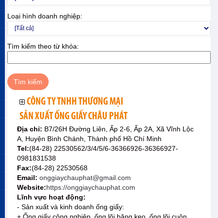
Loại hình doanh nghiệp:
Tìm kiếm theo từ khóa:
CÔNG TY TNHH THƯƠNG MẠI
SẢN XUẤT ỐNG GIẤY CHÂU PHÁT
Địa chỉ:
B7/26H Đường Liên, Ấp 2-6, Ấp 2A, Xã Vĩnh Lộc
A, Huyện Bình Chánh, Thành phố Hồ Chí Minh
Tel:
(84-28) 22530562/3/4/5/6-36366926-36366927-
0981831538
Fax:
(84-28) 22530568
Email:
onggiaychauphat@gmail.com
Website:
https://onggiaychauphat.com
Lĩnh vực hoạt động:
- Sản xuất và kinh doanh ống giấy:
+ Ống giấy công nghiệp, ống lõi băng keo, ống lõi cuộn