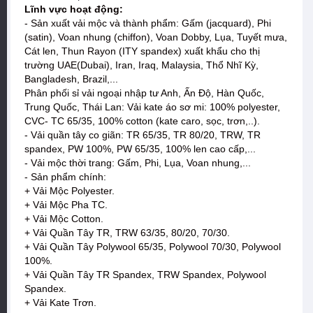
Lĩnh vực hoạt động:
- Sản xuất vải mộc và thành phẩm: Gấm (jacquard), Phi
(satin), Voan nhung (chiffon), Voan Dobby, Lụa, Tuyết mưa,
Cát len, Thun Rayon (ITY spandex) xuất khẩu cho thị
trường UAE(Dubai), Iran, Iraq, Malaysia, Thổ Nhĩ Kỳ,
Bangladesh, Brazil,...
Phân phối sỉ vải ngoại nhập tư Anh, Ấn Độ, Hàn Quốc,
Trung Quốc, Thái Lan: Vải kate áo sơ mi: 100% polyester,
CVC- TC 65/35, 100% cotton (kate caro, sọc, trơn,..).
- Vải quần tây co giãn: TR 65/35, TR 80/20, TRW, TR
spandex, PW 100%, PW 65/35, 100% len cao cấp,...
- Vải mộc thời trang: Gấm, Phi, Lụa, Voan nhung,...
- Sản phẩm chính:
+ Vải Mộc Polyester.
+ Vải Mộc Pha TC.
+ Vải Mộc Cotton.
+ Vải Quần Tây TR, TRW 63/35, 80/20, 70/30.
+ Vải Quần Tây Polywool 65/35, Polywool 70/30, Polywool
100%.
+ Vải Quần Tây TR Spandex, TRW Spandex, Polywool
Spandex.
+ Vải Kate Trơn.