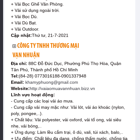
+ Vải Bọc Ghế Văn Phòng.
+ Vải sử dụng ngoài trời.
+ Vải Bọc Dù.
+ Vải Dù Bạt.
+ Vải Outdoor.
Cập nhật:
Thứ tư, 21-7-2021
CÔNG TY TNHH THƯƠNG MẠI
VẠN NHUẬN
Địa chỉ:
88C Đỗ Đức Dục, Phường Phú Thọ Hòa, Quận
Tân Phú, Thành phố Hồ Chí Minh
Tel:
(84-28) 0773016188-0901337948
Email:
khamyphuong@gmail.com
Website:
http://vaiaomuavannhuan.bizz.vn
Lĩnh vực hoạt động:
- Cung cấp các loại vải áo mưa.
- Cung cấp vải may mặc như: Vải lót, vải áo khoác (nylon,
poly, pongee,..).
+ Chất liệu: Vải polyester, vải oxford, vải tổ ong, vải siêu
nhẹ, vải bóng,..
+ Ứng dụng: Làm lều cắm trại, ô dù, vali, túi xách, balo,..
+ Ưu điểm: Chất liệu đa dạng, chống thấm nước, chống tia