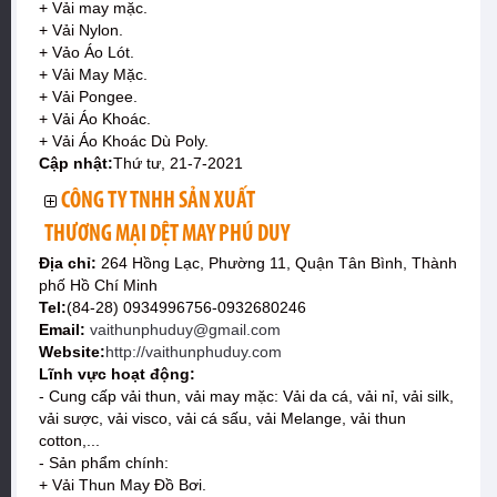
+ Vải may mặc.
+ Vải Nylon.
+ Vảo Áo Lót.
+ Vải May Mặc.
+ Vải Pongee.
+ Vải Áo Khoác.
+ Vải Áo Khoác Dù Poly.
Cập nhật:
Thứ tư, 21-7-2021
CÔNG TY TNHH SẢN XUẤT
THƯƠNG MẠI DỆT MAY PHÚ DUY
Địa chỉ:
264 Hồng Lạc, Phường 11, Quận Tân Bình, Thành
phố Hồ Chí Minh
Tel:
(84-28) 0934996756-0932680246
Email:
vaithunphuduy@gmail.com
Website:
http://vaithunphuduy.com
Lĩnh vực hoạt động:
- Cung cấp vải thun, vải may mặc: Vải da cá, vải nỉ, vải silk,
vải sược, vải visco, vải cá sấu, vải Melange, vải thun
cotton,...
- Sản phẩm chính:
+ Vải Thun May Đồ Bơi.