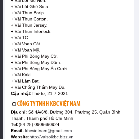
+ Vải Lót Mũ Nón.
+ Vải Lót Ghế Sofa.
+ Vải Thun Borip.
+ Vải Thun Cotton.
+ Vải Thun Jersey.
+ Vải Thun Interlock.
+ Vải TC.
+ Vải Voan Cát.
+ Vải Voan Mỹ.
+ Vải Phi Bóng May Cờ.
+ Vải Phi Bóng May Đầm.
+ Vải Phi Bóng May Áo Cưới.
+ Vải Kaki.
+ Vải Làm Bạt.
+ Vải Chống Thấm May Dù.
Cập nhật:
Thứ tư, 21-7-2021
CÔNG TY TNHH KBC VIỆT NAM
Địa chỉ:
Số 4A/6/8, Đường 304, Phường 25, Quận Bình
Thạnh, Thành phố Hồ Chí Minh
Tel:
(84-28) 0906660924
Email:
kbcvietnam@gmail.com
Website:
http://vaisoikbc.bizz.vn