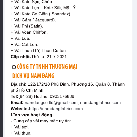
+ Vải Kate Sọc, Chéo.
+ Vải Kate Lụa – Kate Silk, Mỹ , Ý.
+ Vải Kate Co Giãn ( Spandex).
+ Vải Gấm ( Jacquard).
+ Vải Phi (Satin).
+ Vải Voan Chiffon.
+ Vải Lụa.
+ Vải Cát Len.
+ Vải Thun ITY, Thun Cotton.
Cập nhật:
Thứ tư, 21-7-2021
CÔNG TY TNHH THƯƠNG MẠI
DỊCH VỤ NAM ĐĂNG
Địa chỉ:
122/172/18 Phú Định, Phường 16, Quận 8, Thành
phố Hồ Chí Minh
Tel:
(84-28) Hotline: 0903176889
Email:
namdangco.ltd@gmail.com; namdangfabrics.com
Website:
https://namdangfabrics.com
Lĩnh vực hoạt động:
- Cung cấp vải may mặc uy tín:
+ Vải sợi.
+ Vải thun.