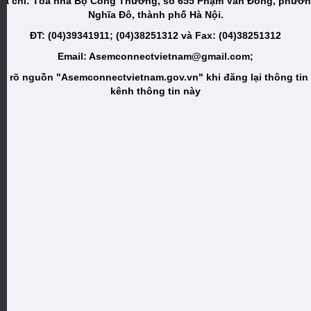
ịa chỉ: Tòa nhà Bộ Công Thương, số 655 Phạm Văn Đồng, phườ
Nghĩa Đô, thành phố Hà Nội.
ĐT: (04)39341911; (04)38251312 và Fax: (04)38251312
Email: Asemconnectvietnam@gmail.com;
i rõ nguồn "Asemconnectvietnam.gov.vn" khi đăng lại thông tin
kênh thông tin này