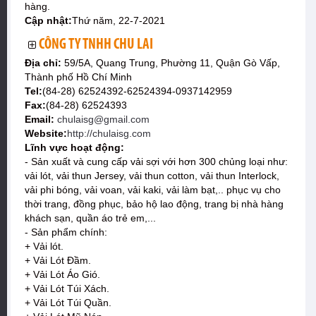
hàng.
Cập nhật:
Thứ năm, 22-7-2021
CÔNG TY TNHH CHU LAI
Địa chỉ:
59/5A, Quang Trung, Phường 11, Quận Gò Vấp,
Thành phố Hồ Chí Minh
Tel:
(84-28) 62524392-62524394-0937142959
Fax:
(84-28) 62524393
Email:
chulaisg@gmail.com
Website:
http://chulaisg.com
Lĩnh vực hoạt động:
- Sản xuất và cung cấp vải sợi với hơn 300 chủng loại như:
vải lót, vải thun Jersey, vải thun cotton, vải thun Interlock,
vải phi bóng, vải voan, vải kaki, vải làm bạt,.. phục vụ cho
thời trang, đồng phục, bảo hộ lao động, trang bị nhà hàng
khách sạn, quần áo trẻ em,...
- Sản phẩm chính:
+ Vải lót.
+ Vải Lót Đầm.
+ Vải Lót Áo Gió.
+ Vải Lót Túi Xách.
+ Vải Lót Túi Quần.