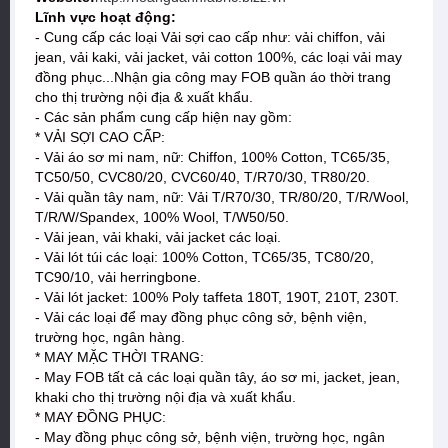
Lĩnh vực hoạt động:
- Cung cấp các loại Vải sợi cao cấp như: vải chiffon, vải
jean, vải kaki, vải jacket, vải cotton 100%, các loại vải may
đồng phục...Nhận gia công may FOB quần áo thời trang
cho thị trường nội địa & xuất khẩu.
- Các sản phẩm cung cấp hiện nay gồm:
* VẢI SỢI CAO CẤP:
- Vải áo sơ mi nam, nữ: Chiffon, 100% Cotton, TC65/35,
TC50/50, CVC80/20, CVC60/40, T/R70/30, TR80/20.
- Vải quần tây nam, nữ: Vải T/R70/30, TR/80/20, T/R/Wool,
T/R/W/Spandex, 100% Wool, T/W50/50.
- Vải jean, vải khaki, vải jacket các loại.
- Vải lót túi các loại: 100% Cotton, TC65/35, TC80/20,
TC90/10, vải herringbone.
- Vải lót jacket: 100% Poly taffeta 180T, 190T, 210T, 230T.
- Vải các loại để may đồng phục công sở, bệnh viện,
trường học, ngân hàng.
* MAY MẶC THỜI TRANG:
- May FOB tất cả các loại quần tây, áo sơ mi, jacket, jean,
khaki cho thị trường nội địa và xuất khẩu.
* MAY ĐỒNG PHỤC:
- May đồng phục công sở, bệnh viện, trường học, ngân