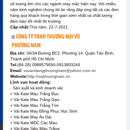
số lượng lớn cho các ngành may mặc hiện nay. Với nhiều
năm kinh nghiệm chúng tôi tin rằng đáp ứng tất cả các đơn
hàng quý khách trong thời gian sớm nhất và chất lượng
đảm bảo tốt nhất thị trường.
Cập nhật:
Thứ năm, 22-7-2021
CÔNG TY TNHH THƯƠNG MẠI VŨ
PHƯƠNG NAM
Địa chỉ:
34/3A Đường BC2, Phường 14, Quận Tân Bình,
Thành phố Hồ Chí Minh
Tel:
(84-28) 0988579550-0913603244
Email:
vuvandangphuongnam@yahoo.com.vn
Website:
http://vuphuongnam.vn
Lĩnh vực hoạt động:
- Sản xuất và kinh doanh vải:
+ Vải Kate Màu Trắng Đục.
+ Vải Kate Màu Trắng Gạo..
+ Vải Kate Màu Trắng Tím.
+ Vải Kate May Đồng Phục Học Sinh.
+ Vải Kate May Áo Dài.
+ Vải Kate MDC Các Màu.
+ Vải Kate Siêu Màu Trắng.