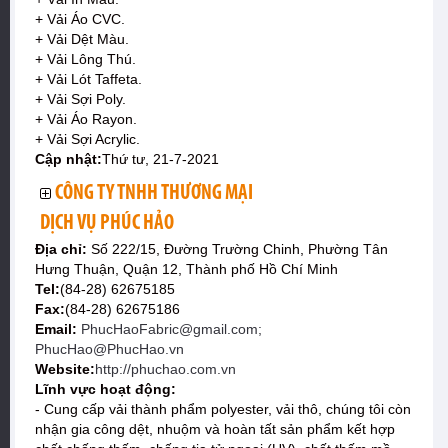
+ Vải Áo CVC.
+ Vải Dệt Màu.
+ Vải Lông Thú.
+ Vải Lót Taffeta.
+ Vải Sợi Poly.
+ Vải Áo Rayon.
+ Vải Sợi Acrylic.
Cập nhật:
Thứ tư, 21-7-2021
CÔNG TY TNHH THƯƠNG MẠI
DỊCH VỤ PHÚC HẢO
Địa chỉ:
Số 222/15, Đường Trường Chinh, Phường Tân
Hưng Thuận, Quận 12, Thành phố Hồ Chí Minh
Tel:
(84-28) 62675185
Fax:
(84-28) 62675186
Email:
PhucHaoFabric@gmail.com;
PhucHao@PhucHao.vn
Website:
http://phuchao.com.vn
Lĩnh vực hoạt động:
- Cung cấp vải thành phẩm polyester, vải thô, chúng tôi còn
nhận gia công dệt, nhuộm và hoàn tất sản phẩm kết hợp