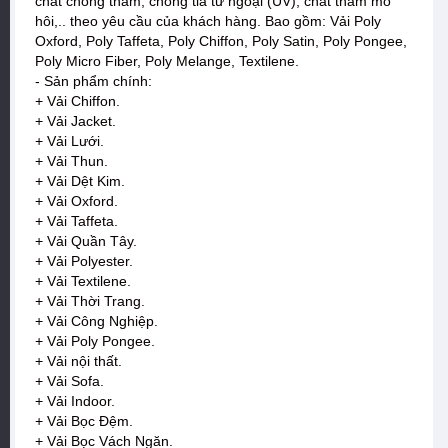
chất chống thấm, chống tia tử ngoại (UV), chất thấm mồ
hôi,.. theo yêu cầu của khách hàng. Bao gồm: Vải Poly
Oxford, Poly Taffeta, Poly Chiffon, Poly Satin, Poly Pongee,
Poly Micro Fiber, Poly Melange, Textilene.
- Sản phẩm chính:
+ Vải Chiffon.
+ Vải Jacket.
+ Vải Lưới.
+ Vải Thun.
+ Vải Dệt Kim.
+ Vải Oxford.
+ Vải Taffeta.
+ Vải Quần Tây.
+ Vải Polyester.
+ Vải Textilene.
+ Vải Thời Trang.
+ Vải Công Nghiệp.
+ Vải Poly Pongee.
+ Vải nội thất.
+ Vải Sofa.
+ Vải Indoor.
+ Vải Bọc Đệm.
+ Vải Bọc Vách Ngăn.