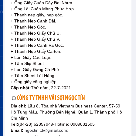
+ Ống Giấy Cuốn Dây Đai Nhựa.
+ Ống Lõi Cuộn Màng Phức Hợp.
ến
+ Thanh nẹp giấy, nẹp góc.
+ Thanh Nẹp Cạnh Dài.
+ Thanh Nẹp Góc.
+ Thanh Nẹp Giấy Chữ U.
+ Thanh Nẹp Giấy Chữ V.
+ Thanh Nẹp Cạnh Và Góc.
+ Thanh Nẹp Giấy Carton.
+ Lon Giấy Các Loại.
+ Tấm Slip Sheet.
+ Lon Giấy Đựng Cà Phê.
+ Tấm Sheet Lót Hàng.
+ Ống giấy công nghiệp.
Cập nhật:
Thứ năm, 22-7-2021
»
CÔNG TY TNHH VẢI SỢI NGỌC TÍN
Địa chỉ:
Lầu 8, Tòa nhà Vietnam Business Center, 57-59
Hồ Tùng Mậu, Phường Bến Nghé, Quận 1, Thành phố Hồ
Chí Minh
Tel:
(84-28) 62857949-Hotline: 0909881505
Email:
ngoctinltd@gmail.com;