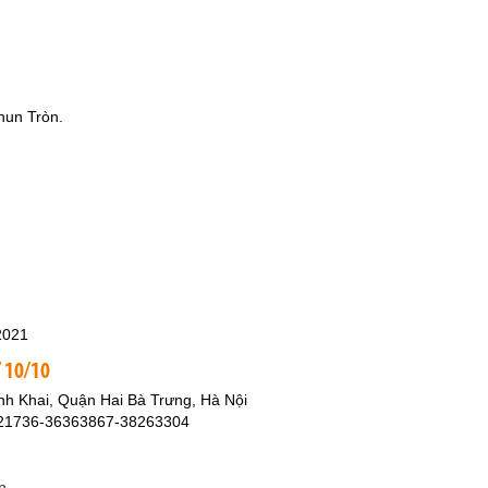
hun Tròn.
2021
 10/10
nh Khai, Quận Hai Bà Trưng, Hà Nội
621736-36363867-38263304
n