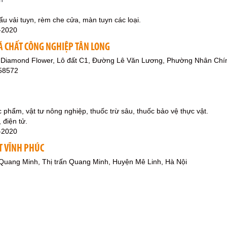
ẩu vải tuyn, rèm che cửa, màn tuyn các loại.
-2020
Á CHẤT CÔNG NGHIỆP TÂN LONG
 Diamond Flower, Lô đất C1, Đường Lê Văn Lương, Phường Nhân Chí
58572
 phẩm, vật tư nông nghiệp, thuốc trừ sâu, thuốc bảo vệ thực vật.
 điện tử.
-2020
T VĨNH PHÚC
Quang Minh, Thị trấn Quang Minh, Huyện Mê Linh, Hà Nội