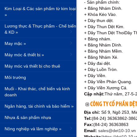
- Sản phẩm chính:
+ Băng Nhám Dính.
Kim Loại & Các sản phẩm từ kim loại
+ Khóa Kéo Vào.
»
+ Dây thun dệt.
Lương thực & Thực phẩm - Chế biến
+ Dây Thun Dệt Kim.
& KD »
+ Dây Thun Dệt ThoiDây T
+ Băng nhám.
May mặc »
+ Băng Nhám Dính.
+ Băng Nhám Mềm.
Máy móc & thiết bị »
+ Băng Nhám Xé.
+ Dây đai dệt.
Máy móc và thiết bị cho thuê
+ Dây Luồn Tròn.
+ Dây Viền.
Môi trường
+ Dây Viền Phản Quang.
+ Dây Viền Xương Cá.
Muối - Khai thác, chế biến và kinh
Cập nhật:
Thứ năm, 27-5-
doanh
CÔNG TY CỔ PHẦN DỆT
Ngân hàng, tài chính và bảo hiểm »
Địa chỉ:
Số 9, Ngõ 253, Mi
Nhựa & sản phẩm nhựa
Tel:
(84-24) 36363862-38
Fax:
(84-24) 36363863
Nông nghiệp và lâm nghiệp »
Email:
sales@det10-10.vn
Website:
https://det10-10.v