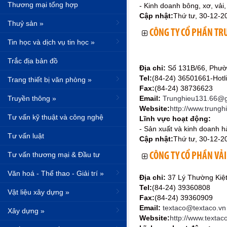
Thương mại tổng hợp
- Kinh doanh bông, xơ, vải
Cập nhật:
Thứ tư, 30-12-2
Thuỷ sản »
CÔNG TY CỔ PHẦN TR
Tin học và dịch vụ tin học »
Trắc địa bản đồ
Địa chỉ:
Số 131B/66, Phườ
Tel:
(84-24) 36501661-Hotl
Trang thiết bị văn phòng »
Fax:
(84-24) 38736623
Truyền thông »
Email:
Trunghieu131.66@g
Website:
http://www.trungh
Tư vấn kỹ thuật và công nghệ
Lĩnh vực hoạt động:
- Sản xuất và kinh doanh h
Tư vấn luật
Cập nhật:
Thứ tư, 30-12-2
Tư vấn thương mại & Đầu tư
CÔNG TY CỔ PHẦN VẢI
Văn hoá - Thể thao - Giải trí »
Địa chỉ:
37 Lý Thường Kiệ
Tel:
(84-24) 39360808
Vật liệu xây dựng »
Fax:
(84-24) 39360909
Email:
textaco@textaco.vn
Xây dựng »
Website:
http://www.textac