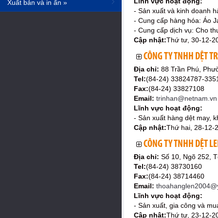
Lĩnh vực hoạt động:
Xuất bản và in ấn »
- Sản xuất và kinh doanh 
- Cung cấp hàng hóa: Áo Ja
- Cung cấp dịch vụ: Cho t
Cập nhật:
Thứ tư, 30-12-2
CÔNG TY TNHH DỆT T
Địa chỉ:
88 Trần Phú, Phư
Tel:
(84-24) 33824787-335
Fax:
(84-24) 33827108
Email:
trinhan@netnam.vn
Lĩnh vực hoạt động:
- Sản xuất hàng dệt may, k
Cập nhật:
Thứ hai, 28-12-
CÔNG TY TNHH DỆT LE
Địa chỉ:
Số 10, Ngõ 252, T
Tel:
(84-24) 38730160
Fax:
(84-24) 38714460
Email:
thoahanglen2004@
Lĩnh vực hoạt động:
- Sản xuất, gia công và mu
Cập nhật:
Thứ tư, 23-12-2