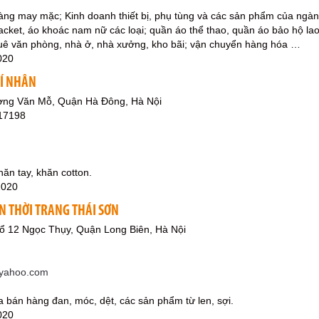
hàng may mặc; Kinh doanh thiết bị, phụ tùng và các sản phẩm của ngà
cket, áo khoác nam nữ các loại; quần áo thể thao, quần áo bảo hộ la
huê văn phòng, nhà ở, nhà xưởng, kho bãi; vận chuyển hàng hóa …
020
RÍ NHÂN
ờng Văn Mỗ, Quận Hà Đông, Hà Nội
17198
hăn tay, khăn cotton.
2020
N THỜI TRANG THÁI SƠN
ổ 12 Ngọc Thụy, Quận Long Biên, Hà Nội
yahoo.com
a bán hàng đan, móc, dệt, các sản phẩm từ len, sợi.
020