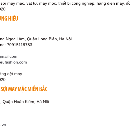
, sợi may mặc, vật tư, máy móc, thiết bị công nghiệp, hàng điện máy, đ
020
UNG HIẾU
ng Ngọc Lâm, Quận Long Biên, Hà Nội
ine: ?0915119783
mail.com
ieufashion.com
àng dệt may.
020
 SỢI MAY MẶC MIỀN BẮC
t, Quận Hoàn Kiếm, Hà Nội
o.vn