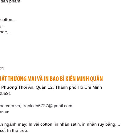
c sản phẩm:
cotton,...
i.
ode,...
21
UẤT THƯƠNG MẠI VÀ IN BAO BÌ KIÊN MINH QUÂN
g, Phường Thới An, Quận 12, Thành phố Hồ Chí Minh
08591
o.com.vn; trankien6727@gmail.com
an.vn
n ngành may: In vải cotton, in nhãn satin, in nhãn ruy băng,...
số: In thẻ treo.