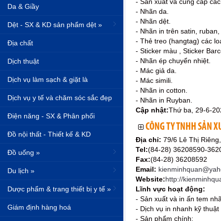
- Sản xuất và cung cấp cá
Da & Giầy
- Nhãn da.
- Nhãn dệt.
Dệt - SX & KD sản phẩm dệt »
- Nhãn in trên satin, ruban, 
- Thẻ treo (hangtag) các loạ
Địa chất
- Sticker màu , Sticker Barc
- Nhãn ép chuyển nhiệt.
Dịch thuật
- Mác giả da.
Dịch vụ làm sạch & giặt là
- Mác simili.
- Nhãn in cotton.
Dịch vụ y tế và chăm sóc sắc đẹp
- Nhãn in Ruyban.
Cập nhật:
Thứ ba, 29-6-20
Điện năng - SX & Phân phối
CÔNG TY TNHH SẢN X
Đồ nội thất - Thiết kế & KD
Địa chỉ:
79/6 Lê Thị Riên
Tel:
(84-28) 36208590-362
Đồ uống »
Fax:
(84-28) 36208592
Email:
kienminhquan@yaho
Du lịch »
Website:
http://kienminhqu
Dược phẩm & trang thiết bị y tế »
Lĩnh vực hoạt động:
- Sản xuất và in ấn tem nhã
Giám định hàng hoá
- Dịch vụ in nhanh kỹ thuật 
- Sản phẩm chính: