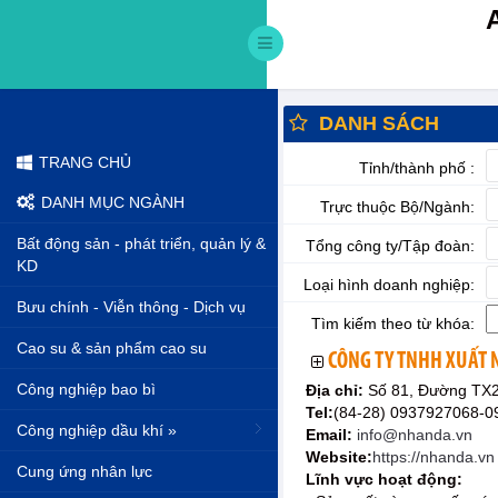
DANH SÁCH
TRANG CHỦ
Tỉnh/thành phố :
DANH MỤC NGÀNH
Trực thuộc Bộ/Ngành:
Bất động sản - phát triển, quản lý &
Tổng công ty/Tập đoàn:
KD
Loại hình doanh nghiệp:
Bưu chính - Viễn thông - Dịch vụ
Tìm kiếm theo từ khóa:
Cao su & sản phẩm cao su
CÔNG TY TNHH XUẤT
Công nghiệp bao bì
Địa chỉ:
Số 81, Đường TX2
Tel:
(84-28) 0937927068-
Công nghiệp dầu khí »
Email:
info@nhanda.vn
Website:
https://nhanda.vn
Cung ứng nhân lực
Lĩnh vực hoạt động: