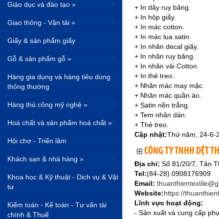
Giáo dục và đào tạo »
+ In dây ruy băng.
+ In hộp giấy.
Giao thông - Vận tải »
+ In mác cotton.
+ In mác lụa satin.
Giấy & sản phẩm giấy
+ In nhãn decal giấy.
+ In nhãn ruy băng.
Gỗ & sản phẩm gỗ »
+ In nhãn vải Cotton.
+ In thẻ treo.
Hàng gia dụng và hàng tiêu dùng
+ Nhãn mác may mặc.
thông thường
+ Nhãn mác quần áo.
Hàng thủ công mỹ nghệ »
+ Satin nền trắng.
+ Tem nhãn dán.
Hoá chất và sản phẩm hoá chất »
+ Thẻ treo.
Cập nhật:
Thứ năm, 24-6-
Hội chợ - Triển lãm
CÔNG TY TNHH DỆT T
Khách sạn & nhà hàng »
Địa chỉ:
Số 81/20/7, Tân 
Tel:
(84-28) 0908176909
Khoa học & Kỹ thuật - Dịch vụ & Vật
Email:
thuanthientextile@
tư
Website:
https://thuanthien
Lĩnh vực hoạt động:
Kiểm toán - Kế toán - Tư vấn tài
- Sản xuất và cung cấp phụ 
chính & Thuế