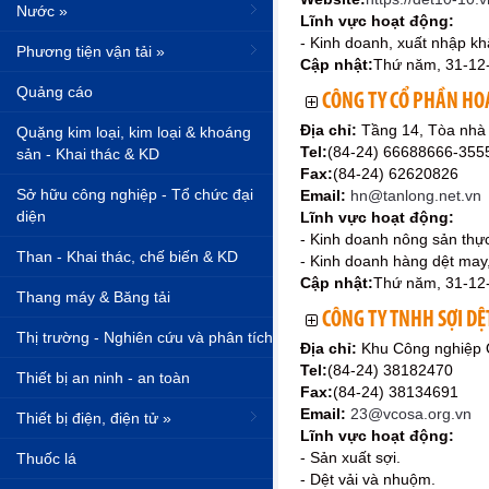
Nước »
Lĩnh vực hoạt động:
- Kinh doanh, xuất nhập kh
Phương tiện vận tải »
Cập nhật:
Thứ năm, 31-12
Quảng cáo
CÔNG TY CỔ PHẦN HO
Địa chỉ:
Tầng 14, Tòa nhà
Quặng kim loại, kim loại & khoáng
Tel:
(84-24) 66688666-355
sản - Khai thác & KD
Fax:
(84-24) 62620826
Sở hữu công nghiệp - Tổ chức đại
Email:
hn@tanlong.net.vn
diện
Lĩnh vực hoạt động:
- Kinh doanh nông sản thực
Than - Khai thác, chế biến & KD
- Kinh doanh hàng dệt may,
Cập nhật:
Thứ năm, 31-12
Thang máy & Băng tải
CÔNG TY TNHH SỢI DỆ
Thị trường - Nghiên cứu và phân tích
Địa chỉ:
Khu Công nghiệp 
Tel:
(84-24) 38182470
Thiết bị an ninh - an toàn
Fax:
(84-24) 38134691
Email:
23@vcosa.org.vn
Thiết bị điện, điện tử »
Lĩnh vực hoạt động:
- Sản xuất sợi.
Thuốc lá
- Dệt vải và nhuộm.