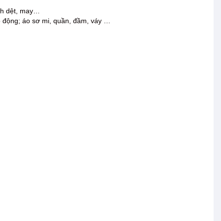
nh dệt, may…
o động; áo sơ mi, quần, đầm, váy …