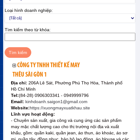
Loại hình doanh nghiệp:
Tìm kiếm theo từ khóa:
CÔNG TY TNHH THIẾT KẾ MAY
THÊU SÀI GÒN 1
Địa chỉ:
206A Lê Sát, Phường Phú Thọ Hòa, Thành phố
Hồ Chí Minh
Tel:
(84-28) 0906303341 - 0949999796
Email:
kinhdoanh.saigon1@gmail.com
Website:
https://xuongmayxuatkhau.site
Lĩnh vực hoạt động:
- Chuyên sản xuất, gia công và cung ứng các sản phẩm
may mặc chất lượng cao cho thị trường nội địa và xuất
khẩu, gồm: quần kaki, quần jean, áo thun, áo khoác, áo sơ
mi, quần tây, đồng phục, bảo hộ lao động, áo blouse và các