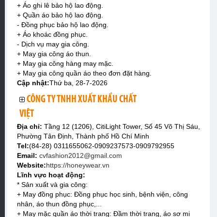
+ Áo ghi lê bảo hộ lao động.
+ Quần áo bảo hộ lao động.
- Đồng phục bảo hộ lao động.
+ Áo khoác đồng phục.
- Dịch vụ may gia công.
+ May gia công áo thun.
+ May gia công hàng may mặc.
+ May gia công quần áo theo đơn đặt hàng.
Cập nhật:
Thứ ba, 28-7-2026
CÔNG TY TNHH XUẤT KHẨU CHẤT
VIỆT
Địa chỉ:
Tầng 12 (1206), CitiLight Tower, Số 45 Võ Thị Sáu,
Phường Tân Định, Thành phố Hồ Chí Minh
Tel:
(84-28) 0311655062-0909237573-0909792955
Email:
cvfashion2012@gmail.com
Website:
https://honeywear.vn
Lĩnh vực hoạt động:
* Sản xuất và gia công:
+ May đồng phục: Đồng phục học sinh, bệnh viện, công
nhân, áo thun đồng phục,...
+ May mặc quần áo thời trang: Đầm thời trang, áo sơ mi