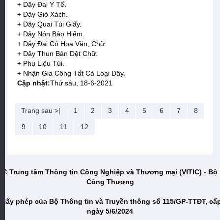
+ Dây Đai Y Tế.
+ Dây Giỏ Xách.
+ Dây Quai Túi Giấy.
+ Dây Nón Bảo Hiểm.
+ Dây Đai Có Hoa Văn, Chữ.
+ Dây Thun Bản Dệt Chữ.
+ Phụ Liệu Túi.
+ Nhận Gia Công Tất Cả Loại Dây.
Cập nhật:
Thứ sáu, 18-6-2021
Trang sau >|
1
2
3
4
5
6
7
8
9
10
11
12
© Trung tâm Thông tin Công Nghiệp và Thương mại (VITIC) - Bộ
Công Thương
Giấy phép của Bộ Thông tin và Truyền thông số 115/GP-TTĐT, cấ
ngày 5/6/2024