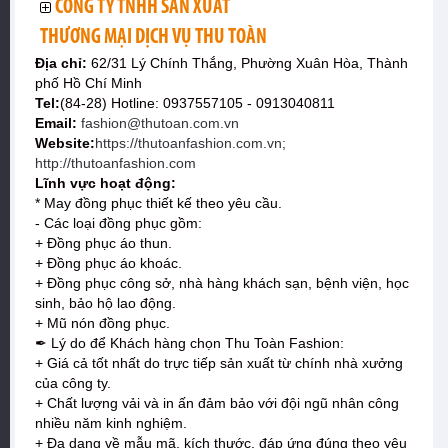
CÔNG TY TNHH SẢN XUẤT
THƯƠNG MẠI DỊCH VỤ THU TOÀN
Địa chỉ:
62/31 Lý Chính Thắng, Phường Xuân Hòa, Thành
phố Hồ Chí Minh
Tel:
(84-28) Hotline: 0937557105 - 0913040811
Email:
fashion@thutoan.com.vn
Website:
https://thutoanfashion.com.vn;
http://thutoanfashion.com
Lĩnh vực hoạt động:
* May đồng phục thiết kế theo yêu cầu.
- Các loại đồng phục gồm:
+ Đồng phục áo thun.
+ Đồng phục áo khoác.
+ Đồng phục công sở, nhà hàng khách sạn, bệnh viện, học
sinh, bảo hộ lao động.
+ Mũ nón đồng phục.
✒ Lý do để Khách hàng chọn Thu Toàn Fashion:
+ Giá cả tốt nhất do trực tiếp sản xuất từ chính nhà xưởng
của công ty.
+ Chất lượng vải và in ấn đảm bảo với đội ngũ nhân công
nhiều năm kinh nghiệm.
+ Đa dạng về mẫu mã, kích thước, đáp ứng đúng theo yêu