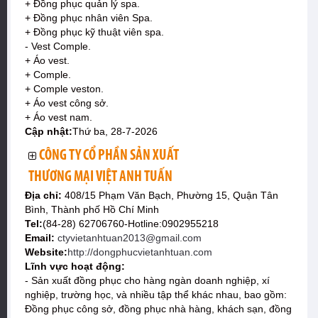
+ Đồng phục quản lý spa.
+ Đồng phục nhân viên Spa.
+ Đồng phục kỹ thuật viên spa.
- Vest Comple.
+ Áo vest.
+ Comple.
+ Comple veston.
+ Áo vest công sở.
+ Áo vest nam.
Cập nhật:
Thứ ba, 28-7-2026
CÔNG TY CỔ PHẦN SẢN XUẤT
THƯƠNG MẠI VIỆT ANH TUẤN
Địa chỉ:
408/15 Phạm Văn Bạch, Phường 15, Quận Tân
Bình, Thành phố Hồ Chí Minh
Tel:
(84-28) 62706760-Hotline:0902955218
Email:
ctyvietanhtuan2013@gmail.com
Website:
http://dongphucvietanhtuan.com
Lĩnh vực hoạt động:
- Sản xuất đồng phục cho hàng ngàn doanh nghiệp, xí
nghiệp, trường học, và nhiều tập thể khác nhau, bao gồm:
Đồng phục công sở, đồng phục nhà hàng, khách sạn, đồng