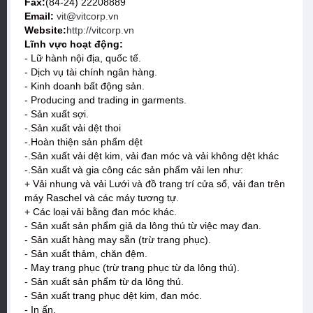
Fax:
(84-24) 22208889
Email:
vit@vitcorp.vn
Website:
http://vitcorp.vn
Lĩnh vực hoạt động:
- Lữ hành nội địa, quốc tế.
- Dịch vụ tài chính ngân hàng.
- Kinh doanh bất động sản.
- Producing and trading in garments.
- Sản xuất sợi.
-.Sản xuất vải dệt thoi
-.Hoàn thiện sản phẩm dệt
-.Sản xuất vải dệt kim, vải đan móc và vải không dệt khác
-.Sản xuất và gia công các sản phẩm vải len như:
+ Vải nhung và vải Lưới và đồ trang trí cửa sổ, vải đan trên
máy Raschel và các máy tương tự.
+ Các loại vải bằng đan móc khác.
- Sản xuất sản phẩm giả da lông thú từ việc may đan.
- Sản xuất hàng may sẵn (trừ trang phục).
- Sản xuất thảm, chăn đệm.
- May trang phục (trừ trang phục từ da lông thú).
- Sản xuất sản phẩm từ da lông thú.
- Sản xuất trang phục dệt kim, đan móc.
- In ấn.