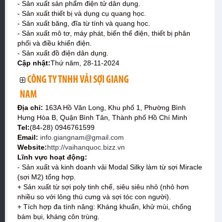
- Sản xuất sản phẩm điện tử dân dụng.
- Sản xuất thiết bị và dụng cụ quang học.
- Sản xuất băng, đĩa từ tính và quang học.
- Sản xuất mô tơ, máy phát, biến thế điện, thiết bị phân
phối và điều khiển điện.
- Sản xuất đồ điện dân dụng.
Cập nhật:
Thứ năm, 28-11-2024
CÔNG TY TNHH VẢI SỢI GIANG
NAM
Địa chỉ:
163A Hồ Văn Long, Khu phố 1, Phường Bình
Hưng Hòa B, Quận Bình Tân, Thành phố Hồ Chí Minh
Tel:
(84-28) 0946761599
Email:
info.giangnam@gmail.com
Website:
http://vaihanquoc.bizz.vn
Lĩnh vực hoạt động:
- Sản xuất và kinh doanh vải Modal Silky làm từ sợi Miracle
(sợi M2) tổng hợp.
+ Sản xuất từ sợi poly tinh chế, siêu siêu nhỏ (nhỏ hơn
nhiều so với lông thú cưng và sợi tóc con người).
+ Tích hợp đa tính năng: Kháng khuẩn, khử mùi, chống
bám bụi, kháng côn trùng.