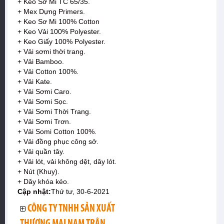
+ Keo Sơ Mi TC 65/35.
+ Mex Dựng Primers.
+ Keo Sơ Mi 100% Cotton
+ Keo Vải 100% Polyester.
+ Keo Giấy 100% Polyester.
+ Vải sơmi thời trang.
+ Vải Bamboo.
+ Vải Cotton 100%.
+ Vải Kate.
+ Vải Sơmi Caro.
+ Vải Sơmi Sọc.
+ Vải Sơmi Thời Trang.
+ Vải Sơmi Trơn.
+ Vải Somi Cotton 100%.
+ Vải đồng phục công sở.
+ Vải quần tây.
+ Vải lót, vải không dệt, dây lót.
+ Nút (Khuy).
+ Dây khóa kéo.
Cập nhật:
Thứ tư, 30-6-2021
CÔNG TY TNHH SẢN XUẤT
THƯƠNG MẠI NAM TRÂN