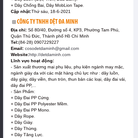
+ Dây Chống Bai, Dây MobLion Tape.
Cập nhật:
Thứ sáu, 18-6-2021
CÔNG TY TNHH DỆT ĐA MINH
Địa chỉ:
Số 80/40, Đường số 4, KP3, Phường Tam Phú,
Quận Thủ Đức, Thành phố Hồ Chí Minh
Tel:
(84-28) 0907229227
Email:
cosodetdaminh@gmail.com
Website:
http://detdaminh.com
Lĩnh vực hoạt động:
- Sản xuất thương mại phụ liệu, phụ kiện ngành may mặc,
ngành giày da với các mặt hàng chủ lực như : dây luồn,
dây giày, dây viền, thun tròn, thun bản các loại, dây đai vải,
dây đai PP,...
- Sản Phẩm:
+ Dây Đai PP Cứng.
+ Dây Đai PP Polyester Mềm.
+ Dây Đai PP Mono.
+ Dây Rope.
+ Dây Giày.
+ Dây Thừng.
+ Dây Tăng Lực.