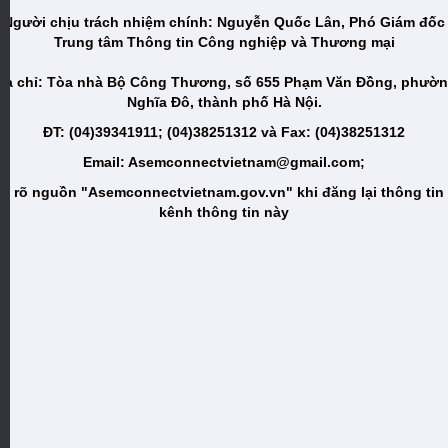
Người chịu trách nhiệm chính: Nguyễn Quốc Lân, Phó Giám đốc
Trung tâm Thông tin Công nghiệp và Thương mại
ịa chỉ: Tòa nhà Bộ Công Thương, số 655 Phạm Văn Đồng, phườ
Nghĩa Đô, thành phố Hà Nội.
ĐT: (04)39341911; (04)38251312 và Fax: (04)38251312
Email: Asemconnectvietnam@gmail.com;
i rõ nguồn "Asemconnectvietnam.gov.vn" khi đăng lại thông tin
kênh thông tin này