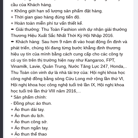
cầu của Khách hàng.
+ Không giới hạn số lượng sản phẩm đặt hàng.
+ Thời gian giao hàng đúng tiến độ.
+ Hoàn toàn miễn phí tư vấn thiết kế.
✒ Giải thưởng: Thu Toàn Fashion vinh dự nhận giải thưởng
Thương Hiệu Xuất Sắc Nhất Thời Kỳ Hội Nhập 2016.
✒ Khách hàng: Sau hơn 9 năm đi vào hoạt động ổn định và
phát triển, chúng tôi đang từng bước khẳng định thương
hiệu uy tín của mình bằng cách cung cấp cho các công ty
có uy tín trên thị trường hiện nay như Kangaroo, FPT,
Vinamilk, Lavie, Quản Trung, Nước Tăng Lực 247, Honda,..
Thu Toàn còn vinh dự là nhà tài trợ của: Hội nghị khoa học
công nghệ đồng bằng sông Cửu Long mở rộng lần thứ VI,
Hội nghị khoa học công nghệ tuổi trẻ lần IX, Hội nghị khoa
học tuổi trẻ lần thứ VIII năm 2016,...
* Sản phẩm chính:
- Đồng phục áo thun.
+ Áo thun dài tay.
+ Áo thun du lịch.
+ Áo thun công sở.
+ Áo thun ngắn tay.
+ Áo thun thể thao