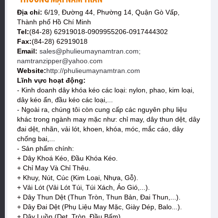
Địa chỉ:
6/19, Đường 44, Phường 14, Quận Gò Vấp,
Thành phố Hồ Chí Minh
Tel:
(84-28) 62919018-0909955206-0917444302
Fax:
(84-28) 62919018
Email:
sales@phulieumaynamtran.com;
namtranzipper@yahoo.com
Website:
http://phulieumaynamtran.com
Lĩnh vực hoạt động:
- Kinh doanh dây khóa kéo các loại: nylon, phao, kim loại,
dây kéo ẩn, đầu kéo các loại,...
- Ngoài ra, chúng tôi còn cung cấp các nguyên phụ liệu
khác trong ngành may mặc như: chỉ may, dây thun dệt, dây
đai dệt, nhãn, vải lót, khoen, khóa, móc, mắc cáo, dây
chống bai,...
- Sản phẩm chính:
+ Dây Khoá Kéo, Đầu Khóa Kéo.
+ Chỉ May Và Chỉ Thêu.
+ Khuy, Nút, Cúc (Kim Loại, Nhựa, Gỗ).
+ Vải Lót (Vải Lót Túi, Túi Xách, Áo Gió,...).
+ Dây Thun Dệt (Thun Tròn, Thun Bản, Đai Thun,...).
+ Dây Đai Dệt (Phụ Liệu May Mặc, Giày Dép, Balo...).
+ Dây Luồn (Dẹt, Tròn, Đầu Bấm).