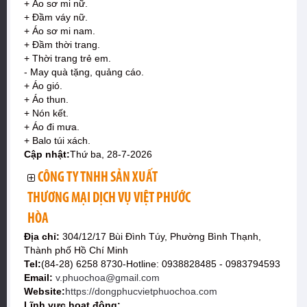
+ Áo sơ mi nữ.
+ Đầm váy nữ.
+ Áo sơ mi nam.
+ Đầm thời trang.
+ Thời trang trẻ em.
- May quà tặng, quảng cáo.
+ Áo gió.
+ Áo thun.
+ Nón kết.
+ Áo đi mưa.
+ Balo túi xách.
Cập nhật:
Thứ ba, 28-7-2026
CÔNG TY TNHH SẢN XUẤT
THƯƠNG MẠI DỊCH VỤ VIỆT PHƯỚC
HÒA
Địa chỉ:
304/12/17 Bùi Đình Túy, Phường Bình Thạnh,
Thành phố Hồ Chí Minh
Tel:
(84-28) 6258 8730-Hotline: 0938828485 - 0983794593
Email:
v.phuochoa@gmail.com
Website:
https://dongphucvietphuochoa.com
Lĩnh vực hoạt động: