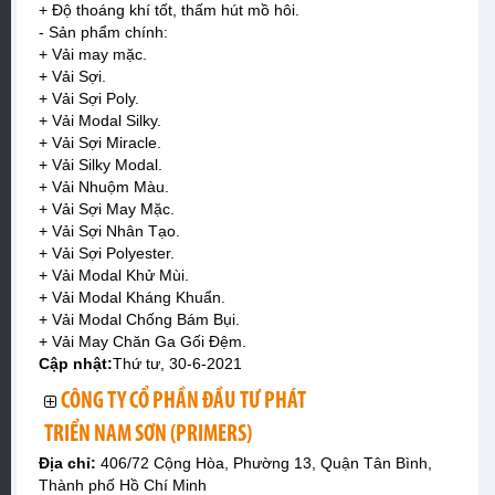
+ Độ thoáng khí tốt, thấm hút mồ hôi.
- Sản phẩm chính:
+ Vải may mặc.
+ Vải Sợi.
+ Vải Sợi Poly.
+ Vải Modal Silky.
+ Vải Sợi Miracle.
+ Vải Silky Modal.
+ Vải Nhuộm Màu.
+ Vải Sợi May Mặc.
+ Vải Sợi Nhân Tạo.
+ Vải Sợi Polyester.
+ Vải Modal Khử Mùi.
+ Vải Modal Kháng Khuẩn.
+ Vải Modal Chống Bám Bụi.
+ Vải May Chăn Ga Gối Đệm.
Cập nhật:
Thứ tư, 30-6-2021
CÔNG TY CỔ PHẦN ĐẦU TƯ PHÁT
TRIỂN NAM SƠN (PRIMERS)
Địa chỉ:
406/72 Cộng Hòa, Phường 13, Quận Tân Bình,
Thành phố Hồ Chí Minh