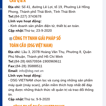
CẦU Q & A
Địa chỉ:
Số 41, đường Lê Lợi, tổ 19, Phường Lê Hồng
ến
Phong, Thành phố Thái Bình, Tỉnh Thái Bình
Tel:
(84-227) 3743678
Lĩnh vực hoạt động:
- Kinh doanh sản phẩm điện tử, thiết bị an toàn.
Cập nhật:
Thứ tư, 23-9-2020
CÔNG TY TNHH GIẢI PHÁP SỐ
TOÀN CẦU (DSG VIỆT NAM)
Địa chỉ:
Lầu 3, 207B Hoàng Văn Thụ, Phường 8, Quận
Phú Nhuận, Thành phố Hồ Chí Minh
Tel:
(84-28) 66570934-1900969611
Fax:
(84-28) 35888511
»
Email:
info@dsg.net.vn
Lĩnh vực hoạt động:
- DSG VIETNAM chọn lọc và cung ứng những sản phẩm
máy quét (máy scan), phần mềm thích hợp nhất để đáp
ứng được những thách thức về quản trị và trao đổi thông
tin.
Cập nhật:
Thứ tư, 9-9-2020