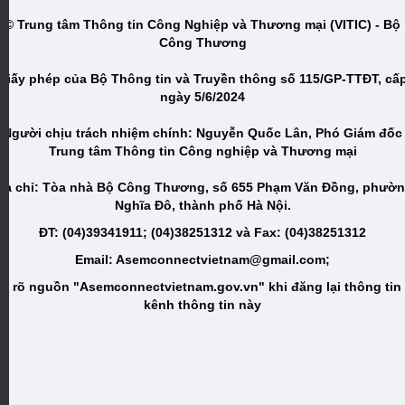
© Trung tâm Thông tin Công Nghiệp và Thương mại (VITIC) - Bộ
Công Thương
Giấy phép của Bộ Thông tin và Truyền thông số 115/GP-TTĐT, cấ
ngày 5/6/2024
Người chịu trách nhiệm chính: Nguyễn Quốc Lân, Phó Giám đốc
Trung tâm Thông tin Công nghiệp và Thương mại
ịa chỉ: Tòa nhà Bộ Công Thương, số 655 Phạm Văn Đồng, phườ
Nghĩa Đô, thành phố Hà Nội.
ĐT: (04)39341911; (04)38251312 và Fax: (04)38251312
Email: Asemconnectvietnam@gmail.com;
i rõ nguồn "Asemconnectvietnam.gov.vn" khi đăng lại thông tin
kênh thông tin này