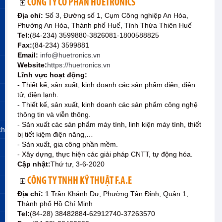
CÔNG TY CỔ PHẦN HUETRONICS
Địa chỉ:
Số 3, Đường số 1, Cụm Công nghiệp An Hòa,
Phường An Hòa, Thành phố Huế, Tỉnh Thừa Thiên Huế
Tel:
(84-234) 3599880-3826081-1800588825
Fax:
(84-234) 3599881
Email:
info@huetronics.vn
Website:
https://huetronics.vn
Lĩnh vực hoạt động:
- Thiết kế, sản xuất, kinh doanh các sản phẩm điện, điện
tử, điện lạnh.
- Thiết kế, sản xuất, kinh doanh các sản phẩm công nghệ
thông tin và viễn thông.
- Sản xuất các sản phẩm máy tính, linh kiện máy tính, thiết
ch
bị tiết kiệm điện năng,…
- Sản xuất, gia công phần mềm.
- Xây dựng, thực hiện các giải pháp CNTT, tự động hóa.
Cập nhật:
Thứ tư, 3-6-2020
CÔNG TY TNHH KỸ THUẬT F.A.E
Địa chỉ:
1 Trần Khánh Dư, Phường Tân Định, Quận 1,
Thành phố Hồ Chí Minh
Tel:
(84-28) 38482884-62912740-37263570