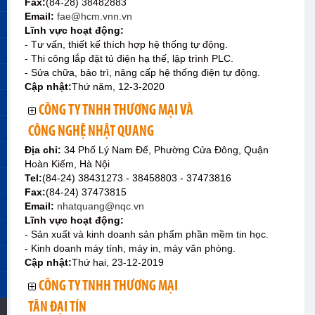
Fax:
(84-28) 38482883
Email:
fae@hcm.vnn.vn
Lĩnh vực hoạt động:
- Tư vấn, thiết kế thích hợp hệ thống tự động.
- Thi công lắp đặt tủ điện hạ thế, lập trình PLC.
- Sửa chữa, bảo trì, nâng cấp hệ thống điện tự động.
Cập nhật:
Thứ năm, 12-3-2020
CÔNG TY TNHH THƯƠNG MẠI VÀ
CÔNG NGHỆ NHẬT QUANG
Địa chỉ:
34 Phố Lý Nam Đế, Phường Cửa Đông, Quận
Hoàn Kiếm, Hà Nội
Tel:
(84-24) 38431273 - 38458803 - 37473816
Fax:
(84-24) 37473815
Email:
nhatquang@nqc.vn
Lĩnh vực hoạt động:
- Sản xuất và kinh doanh sản phẩm phần mềm tin học.
- Kinh doanh máy tính, máy in, máy văn phòng.
Cập nhật:
Thứ hai, 23-12-2019
CÔNG TY TNHH THƯƠNG MẠI
TÂN ĐẠI TÍN