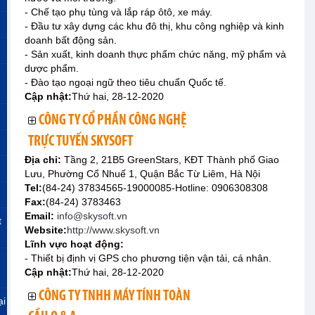
- Chế tạo phụ tùng và lắp ráp ôtô, xe máy.
- Đầu tư xây dựng các khu đô thị, khu công nghiệp và kinh
doanh bất động sản.
- Sản xuất, kinh doanh thực phẩm chức năng, mỹ phẩm và
dược phẩm.
- Đào tạo ngoại ngữ theo tiêu chuẩn Quốc tế.
Cập nhật:
Thứ hai, 28-12-2020
CÔNG TY CỔ PHẦN CÔNG NGHỆ
TRỰC TUYẾN SKYSOFT
Địa chỉ:
Tầng 2, 21B5 GreenStars, KĐT Thành phố Giao
Lưu, Phường Cổ Nhuế 1, Quận Bắc Từ Liêm, Hà Nội
Tel:
(84-24) 37834565-19000085-Hotline: 0906308308
Fax:
(84-24) 3783463
Email:
info@skysoft.vn
t
Website:
http://www.skysoft.vn
Lĩnh vực hoạt động:
- Thiết bị định vị GPS cho phương tiện vận tải, cá nhân.
Cập nhật:
Thứ hai, 28-12-2020
CÔNG TY TNHH MÁY TÍNH TOÀN
ại