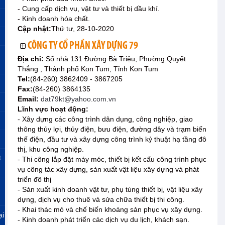
- Cung cấp dịch vụ, vật tư và thiết bị dầu khí.
- Kinh doanh hóa chất.
Cập nhật:
Thứ tư, 28-10-2020
CÔNG TY CỔ PHẦN XÂY DỰNG 79
Địa chỉ:
Số nhà 131 Đường Bà Triệu, Phường Quyết
Thắng , Thành phố Kon Tum, Tỉnh Kon Tum
Tel:
(84-260) 3862409 - 3867205
Fax:
(84-260) 3864135
Email:
dat79kt@yahoo.com.vn
Lĩnh vực hoạt động:
- Xây dựng các công trình dân dụng, công nghiệp, giao
thông thủy lợi, thủy điện, bưu điện, đường dây và trạm biến
thế điện, đầu tư và xây dựng công trình kỷ thuật hạ tầng đô
thị, khu công nghiệp.
t
- Thi công lắp đặt máy móc, thiết bị kết cấu công trình phục
vụ công tác xây dựng, sản xuất vật liệu xây dựng và phát
triển đô thị
- Sản xuất kinh doanh vật tư, phụ tùng thiết bị, vật liệu xây
dựng, dịch vụ cho thuê và sửa chữa thiết bị thi công.
- Khai thác mỏ và chế biến khoáng sản phục vụ xây dựng.
ại
- Kinh doanh phát triển các dịch vụ du lịch, khách sạn.