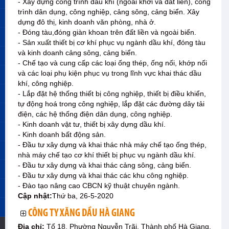
- Xây dựng công trình dầu khí (ngoài khơi và đất liền), công
trình dân dụng, công nghiệp, cảng sông, cảng biển. Xây
dựng đô thị, kinh doanh văn phòng, nhà ở.
- Đóng tàu,đóng giàn khoan trên đất liền và ngoài biển.
- Sản xuất thiết bị cơ khí phục vụ ngành dầu khí, đóng tàu
và kinh doanh cảng sông, cảng biển.
- Chế tạo và cung cấp các loại ống thép, ống nối, khớp nối
và các loại phụ kiện phục vụ trong lĩnh vực khai thác dầu
khí, công nghiệp.
- Lắp đặt hệ thống thiết bị công nghiệp, thiết bị điều khiển,
tự động hoá trong công nghiệp, lắp đặt các đường dây tải
điện, các hệ thống điện dân dụng, công nghiệp.
- Kinh doanh vật tư, thiết bị xây dựng dầu khí.
- Kinh doanh bất động sản.
- Đầu tư xây dựng và khai thác nhà máy chế tạo ống thép,
nhà máy chế tạo cơ khí thiết bị phục vụ ngành dầu khí.
- Đầu tư xây dựng và khai thác cảng sông, cảng biển.
- Đầu tư xây dựng và khai thác các khu công nghiệp.
- Đào tạo nâng cao CBCN kỹ thuật chuyên ngành.
Cập nhật:
Thứ ba, 26-5-2020
CÔNG TY XĂNG DẦU HÀ GIANG
Địa chỉ:
Tổ 18, Phường Nguyễn Trãi, Thành phố Hà Giang,