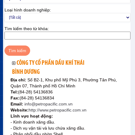
Loại hình doanh nghiệp:
Tìm kiếm theo từ khóa:
CÔNG TY CỔ PHẦN DẦU KHÍ THÁI
BÌNH DƯƠNG
Địa chỉ:
Số B2-1, Khu phố Mỹ Phú 3, Phường Tân Phú,
Quận 07, Thành phố Hồ Chí Minh
Tel:
(84-28) 54136836
Fax:
(84-28) 54136834
Email:
info@petropacific.com.vn
Website:
http://www.petropacific.com.vn
Lĩnh vực hoạt động:
- Kinh doanh xăng dầu.
- Dịch vụ vận tải và lưu chứa xăng dầu.
- Phân phối dầu nhờn Shell.