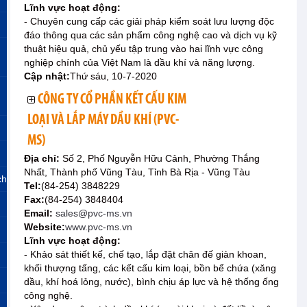
Lĩnh vực hoạt động:
- Chuyên cung cấp các giải pháp kiểm soát lưu lượng độc
đáo thông qua các sản phẩm công nghệ cao và dịch vụ kỹ
thuật hiệu quả, chủ yếu tập trung vào hai lĩnh vực công
nghiệp chính của Việt Nam là dầu khí và năng lượng.
Cập nhật:
Thứ sáu, 10-7-2020
CÔNG TY CỔ PHẦN KẾT CẤU KIM
LOẠI VÀ LẮP MÁY DẦU KHÍ (PVC-
MS)
Địa chỉ:
Số 2, Phố Nguyễn Hữu Cảnh, Phường Thắng
Nhất, Thành phố Vũng Tàu, Tỉnh Bà Rịa - Vũng Tàu
ch
Tel:
(84-254) 3848229
Fax:
(84-254) 3848404
Email:
sales@pvc-ms.vn
Website:
www.pvc-ms.vn
Lĩnh vực hoạt động:
- Khảo sát thiết kế, chế tạo, lắp đặt chân đế giàn khoan,
khối thượng tấng, các kết cấu kim loại, bồn bể chứa (xăng
dầu, khí hoá lỏng, nước), bình chịu áp lực và hệ thống ống
công nghệ.