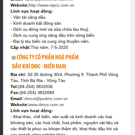
Website:
http://www.vipco.com.vn
Lĩnh vực hoạt động:
- Vận tải xăng dầu.
- Kinh doanh bất động sản.
- Dịch vụ đóng mới và sửa chữa tàu thuỷ.
- Dịch vụ cung ứng xăng dầu trên sông biển.
- Đại lý tàu biển và cung ứng thuyền viên.
Cập nhật:
Thứ năm, 7-5-2020
CÔNG TY CỔ PHẦN HOÁ PHẨM
DẦU KHÍ DMC - MIỀN NAM
Địa chỉ:
Số 35 đường 30/4, Phường 9, Thành Phố Vũng
Tàu, Tỉnh Bà Rịa - Vũng Tàu
Tel:
(84-254) 3832036
Fax:
(84-254) 3832084
Email:
dmcvt@pvdmc.com.vn
Website:
www.dmcs.com.vn
Lĩnh vực hoạt động:
- Khai thác, chế biến, sản xuất và kinh doanh các loại
khoáng sản, các hoá chất, hoá phẩm, nguyên vật liệu và
các thiết bị phục vụ khoan thăm dò, khai thác dầu khí và
các ngành công nghiệp khác.