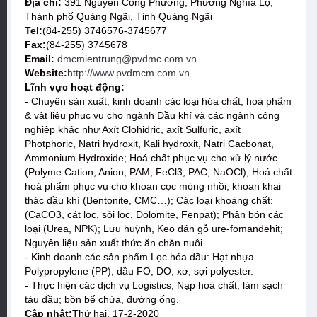
Địa chỉ:
391 Nguyễn Công Phương, Phường Nghĩa Lộ,
Thành phố Quảng Ngãi, Tỉnh Quảng Ngãi
Tel:
(84-255) 3746576-3745677
Fax:
(84-255) 3745678
Email:
dmcmientrung@pvdmc.com.vn
Website:
http://www.pvdmcm.com.vn
Lĩnh vực hoạt động:
- Chuyên sản xuất, kinh doanh các loại hóa chất, hoá phẩm
& vật liệu phục vụ cho ngành Dầu khí và các ngành công
nghiệp khác như Axít Clohiđric, axít Sulfuric, axít
Photphoric, Natri hydroxit, Kali hydroxit, Natri Cacbonat,
Ammonium Hydroxide; Hoá chất phục vụ cho xử lý nước
(Polyme Cation, Anion, PAM, FeCl3, PAC, NaOCl); Hoá chất
hoá phẩm phục vụ cho khoan cọc móng nhồi, khoan khai
thác dầu khí (Bentonite, CMC…); Các loại khoáng chất:
(CaCO3, cát lọc, sỏi lọc, Dolomite, Fenpat); Phân bón các
loại (Urea, NPK); Lưu huỳnh, Keo dán gỗ ure-fomandehit;
Nguyên liệu sản xuất thức ăn chăn nuôi.
- Kinh doanh các sản phẩm Lọc hóa dầu: Hạt nhựa
Polypropylene (PP); dầu FO, DO; xơ, sợi polyester.
- Thực hiện các dịch vụ Logistics; Nạp hoá chất; làm sạch
tàu dầu; bồn bể chứa, đường ống.
Cập nhật:
Thứ hai, 17-2-2020