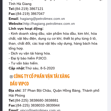
Tỉnh Hà Giang
Tel:
(84-219) 3867121
Fax:
(84-219) 3867047
Email:
hagiang@petrolimex.com.vn
Website:
http://hagiang.petrolimex.com.vn
Lĩnh vực hoạt động:
- Kinh doanh xăng dầu, sản phẩm hóa dầu, kim khí, hóa
chất, vật liệu điện, dụng cụ cơ khí, thiết bị phụ tùng ô tô,
than, chất đốt, các loại vật liệu xây dựng, hàng bách hóa
tổng hợp.
- Dịch vụ vận tải hàng hóa.
- Đại lý bảo hiểm PJICO.
- Tư vấn bảo hiểm.
Cập nhật:
Thứ sáu, 8-5-2020
CÔNG TY CỔ PHẦN VẬN TẢI XĂNG
DẦU VIPCO
Địa chỉ:
37 Phan Bội Châu, Quận Hồng Bàng, Thành phố
Hải Phòng
Tel:
(84-225) 3838680-3838881
Fax:
(84-225) 3838033-3839944
Email:
vipco@petrolimex.com.vn