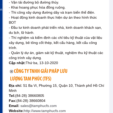
- Vận tải đường bộ đường thủy.
- Khai hoang phục hóa đồng ruộng.
ến
- Thi công xây dựng đường dây và trạm biến thế điện.
- Hoạt động kinh doanh thực hiện dự án theo hình thức
BOT
- Đầu tư kinh doanh phát triển nhà, kinh doanh khách sạn,
du lịch, lữ hành.
- Thí nghiệm và kiểm định các chỉ tiêu kỹ thuật của vật liệu
xây dựng, bê tông cốt thép, kết cấu hàng, kết cấu công
trình.
- Quản lý dự án, giám sát kỹ thuật, nghiệm thu kỹ thuật các
công trình xây dựng.
Cập nhật:
Thứ ba, 13-10-2020
CÔNG TY TNHH GIẢI PHÁP LƯU
»
LƯỢNG TAM PHÚC (TFS)
Địa chỉ:
S1 Ba Vì, Phường 15, Quận 10, Thành phố Hồ Chí
Minh
Tel:
(84-28) 38660805
Fax:
(84-28) 38660804
Email:
sales@tamphucfs.com
Website:
http://www.tamphucfs.com