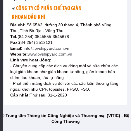
CÔNG TY CỔ PHẦN CHẾ TẠO GIÀN
KHOAN DẦU KHÍ
Địa chỉ:
Số 65A2, đường 30 tháng 4, Thành phố Vũng
Tàu, Tỉnh Bà Rịa - Vũng Tàu
Tel:
(84-254) 3545555-3545678
Fax:
(84-254) 3512121
Email:
info@pvshipyard.com.vn
Website:
www.pvshipyard.com.vn
Lĩnh vực hoạt động:
- Chuyên cung cấp các dịch vụ đóng mới và sửa chữa các
loại giàn khoan như giàn khoan tự nâng, giàn khoan bán
chìm, tàu khoan, tàu tự nâng.
- Phát triển mảng dịch vụ đối với các cấu kiện thượng tầng
ngoài khơi như CPP, topsides, FPSO, FSO.
Cập nhật:
Thứ sáu, 31-1-2020
© Trung tâm Thông tin Công Nghiệp và Thương mại (VITIC) - Bộ
Công Thương