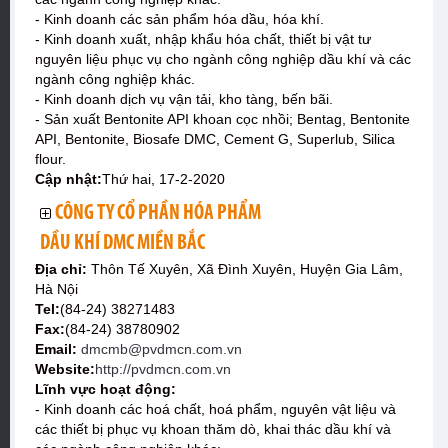
- Kinh doanh các sản phẩm hóa dầu, hóa khí.
- Kinh doanh xuất, nhập khẩu hóa chất, thiết bị vật tư
nguyên liệu phục vụ cho ngành công nghiệp dầu khí và các
ngành công nghiệp khác.
- Kinh doanh dịch vụ vận tải, kho tàng, bến bãi.
- Sản xuất Bentonite API khoan cọc nhồi; Bentag, Bentonite
API, Bentonite, Biosafe DMC, Cement G, Superlub, Silica
flour.
Cập nhật:
Thứ hai, 17-2-2020
CÔNG TY CỔ PHẦN HÓA PHẨM
DẦU KHÍ DMC MIỀN BẮC
Địa chỉ:
Thôn Tế Xuyên, Xã Đình Xuyên, Huyện Gia Lâm,
Hà Nội
Tel:
(84-24) 38271483
Fax:
(84-24) 38780902
Email:
dmcmb@pvdmcn.com.vn
Website:
http://pvdmcn.com.vn
Lĩnh vực hoạt động:
- Kinh doanh các hoá chất, hoá phẩm, nguyên vật liệu và
các thiết bị phục vụ khoan thăm dò, khai thác dầu khí và