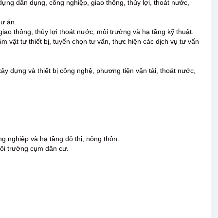
dựng dân dụng, công nghiệp, giao thông, thủy lợi, thoát nước,
dự án.
giao thông, thủy lợi thoát nước, môi trường và hạ tầng kỹ thuật.
 vật tư thiết bị, tuyển chọn tư vấn, thực hiện các dịch vụ tư vấn
 xây dựng và thiết bị công nghệ, phương tiện vận tải, thoát nước,
g nghiệp và hạ tầng đô thị, nông thôn.
môi trường cụm dân cư.