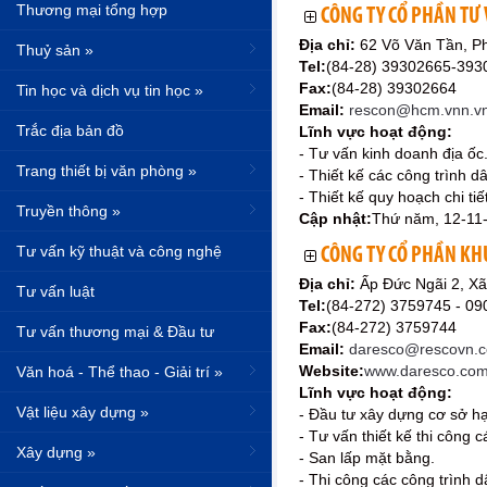
Thương mại tổng hợp
CÔNG TY CỔ PHẦN TƯ 
Địa chỉ:
62 Võ Văn Tần, P
Thuỷ sản »
Tel:
(84-28) 39302665-393
Fax:
(84-28) 39302664
Tin học và dịch vụ tin học »
Email:
rescon@hcm.vnn.v
Trắc địa bản đồ
Lĩnh vực hoạt động:
- Tư vấn kinh doanh địa ốc
Trang thiết bị văn phòng »
- Thiết kế các công trình 
- Thiết kế quy hoạch chi ti
Truyền thông »
Cập nhật:
Thứ năm, 12-11
Tư vấn kỹ thuật và công nghệ
CÔNG TY CỔ PHẦN KHU
Địa chỉ:
Ấp Đức Ngãi 2, X
Tư vấn luật
Tel:
(84-272) 3759745 - 0
Fax:
(84-272) 3759744
Tư vấn thương mại & Đầu tư
Email:
daresco@rescovn.c
Website:
www.daresco.com
Văn hoá - Thể thao - Giải trí »
Lĩnh vực hoạt động:
Vật liệu xây dựng »
- Đầu tư xây dựng cơ sở h
- Tư vấn thiết kế thi công c
Xây dựng »
- San lấp mặt bằng.
- Thi công các công trình 