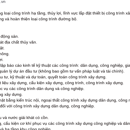
m.vn
 loại công trình hạ tầng, thủy lợi, lĩnh vực lắp đặt thiết bị công trình 
ng và hoàn thiện loại công trình đường bộ.
t động sản.
át địa chất thủy văn.
ật.
thông.
ợi.
lập báo cáo kinh tế kỹ thuật các công trình: dân dụng, công nghiệp, giao
quản lý dự án đầu tư (không bao gồm tư vấn pháp luật và tài chính).
u tư, kỹ thuật và dự toán, quyết toán công trình xây dựng.
 liệu xây dựng, cấu kiện xây dựng, công trình, công trình xây dựng.
ục vụ các công trình dân dụng và công nghiệp.
ng xây dựng.
mặt bằng kiến trúc nội, ngoại thất công trình xây dựng dân dụng, công 
: đối với công trình xây dựng dân dụng, công nghiệp.
u và nước giải khát có cồn.
ng, cấu kiện cơ khí phục vụ các công trình xây dựng công nghiệp và dâ
và hạ tầng khu công nghiệp.