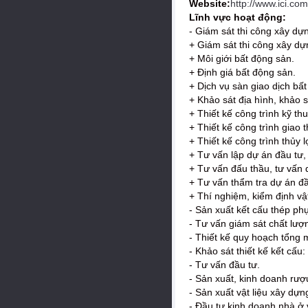
Website:
http://www.ici.co
Lĩnh vực hoạt động:
- Giám sát thi công xây dựng
+ Giám sát thi công xây dự
+ Môi giới bất động sản.
+ Định giá bất động sản.
+ Dịch vụ sàn giao dịch bấ
+ Khảo sát địa hình, khảo s
+ Thiết kế công trình kỹ thu
+ Thiết kế công trình giao 
+ Thiết kế công trình thủy l
+ Tư vấn lập dự án đầu tư, 
+ Tư vấn đấu thầu, tư vấn 
+ Tư vấn thẩm tra dự án đầ
+ Thí nghiệm, kiểm định vật
- Sản xuất kết cấu thép ph
- Tư vấn giám sát chất lượ
- Thiết kế quy hoạch tổng 
- Khảo sát thiết kế kết cấu
- Tư vấn đầu tư.
- Sản xuất, kinh doanh rượ
- Sản xuất vật liệu xây dự
- Đầu tư kinh doanh nhà ở 