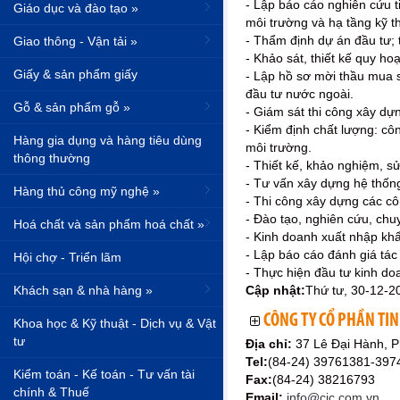
- Lập báo cáo nghiên cứu t
Giáo dục và đào tạo »
môi trường và hạ tầng kỹ t
- Thẩm định dự án đầu tư; 
Giao thông - Vận tải »
- Khảo sát, thiết kế quy ho
Giấy & sản phẩm giấy
- Lập hồ sơ mời thầu mua sắ
đầu tư nước ngoài.
Gỗ & sản phẩm gỗ »
- Giám sát thi công xây dựn
- Kiểm định chất lượng: côn
Hàng gia dụng và hàng tiêu dùng
môi trường.
thông thường
- Thiết kế, khảo nghiệm, s
- Tư vấn xây dựng hệ thốn
Hàng thủ công mỹ nghệ »
- Thi công xây dựng các cô
- Đào tạo, nghiên cứu, chu
Hoá chất và sản phẩm hoá chất »
- Kinh doanh xuất nhập khẩ
- Lập báo cáo đánh giá tác
Hội chợ - Triển lãm
- Thực hiện đầu tư kinh do
Khách sạn & nhà hàng »
Cập nhật:
Thứ tư, 30-12-2
CÔNG TY CỔ PHẦN TIN
Khoa học & Kỹ thuật - Dịch vụ & Vật
tư
Địa chỉ:
37 Lê Đại Hành, 
Tel:
(84-24) 39761381-397
Kiểm toán - Kế toán - Tư vấn tài
Fax:
(84-24) 38216793
chính & Thuế
Email:
info@cic.com.vn