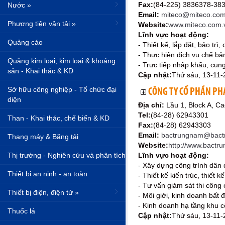
Fax:
(84-225) 3836378-38
Nước »
Email:
miteco@miteco.com.
Phương tiện vận tải »
Website:
www.miteco.com.
Lĩnh vực hoạt động:
Quảng cáo
- Thiết kế, lắp đặt, bảo trì,
- Thực hiện dịch vụ chế bản
Quặng kim loại, kim loại & khoáng
- Trực tiếp nhập khẩu, cung
sản - Khai thác & KD
Cập nhật:
Thứ sáu, 13-11-
Sở hữu công nghiệp - Tổ chức đại
CÔNG TY CỔ PHẦN PH
diện
Địa chỉ:
Lầu 1, Block A, 
Tel:
(84-28) 62943301
Than - Khai thác, chế biến & KD
Fax:
(84-28) 62943303
Email:
bactrungnam@bact
Thang máy & Băng tải
Website:
http://www.bactr
Thị trường - Nghiên cứu và phân tích
Lĩnh vực hoạt động:
- Xây dựng công trình dân 
Thiết bị an ninh - an toàn
- Thiết kế kiến trúc, thiết
- Tư vấn giám sát thi công
Thiết bị điện, điện tử »
- Môi giới, kinh doanh bất 
- Kinh doanh hạ tầng khu c
Thuốc lá
Cập nhật:
Thứ sáu, 13-11-