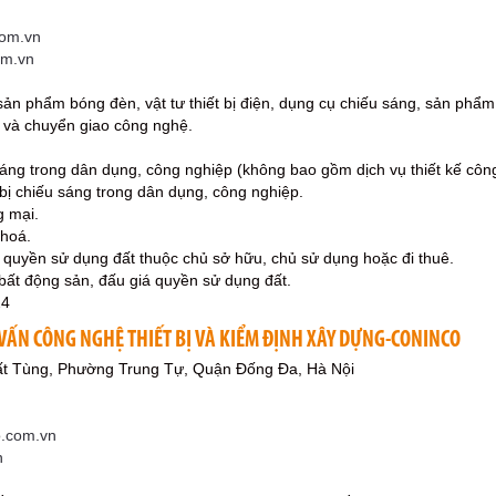
om.vn
om.vn
sản phẩm bóng đèn, vật tư thiết bị điện, dụng cụ chiếu sáng, sản phẩm 
t và chuyển giao công nghệ.
 sáng trong dân dụng, công nghiệp (không bao gồm dịch vụ thiết kế công
 bị chiếu sáng trong dân dụng, công nghiệp.
g mại.
 hoá.
 quyền sử dụng đất thuộc chủ sở hữu, chủ sử dụng hoặc đi thuê.
á bất động sản, đấu giá quyền sử dụng đất.
24
VẤN CÔNG NGHỆ THIẾT BỊ VÀ KIỂM ĐỊNH XÂY DỰNG-CONINCO
ất Tùng, Phường Trung Tự, Quận Đống Đa, Hà Nội
.com.vn
n