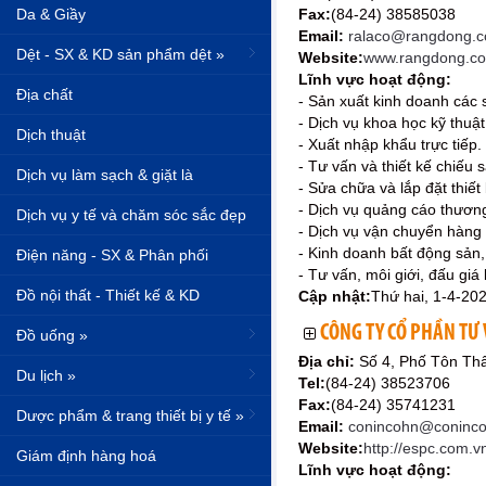
Da & Giầy
Fax:
(84-24) 38585038
Email:
ralaco@rangdong.c
Dệt - SX & KD sản phẩm dệt »
Website:
www.rangdong.c
Lĩnh vực hoạt động:
Địa chất
- Sản xuất kinh doanh các 
- Dịch vụ khoa học kỹ thuậ
Dịch thuật
- Xuất nhập khẩu trực tiếp.
- Tư vấn và thiết kế chiếu
Dịch vụ làm sạch & giặt là
- Sửa chữa và lắp đặt thiết
- Dịch vụ quảng cáo thươn
Dịch vụ y tế và chăm sóc sắc đẹp
- Dịch vụ vận chuyển hàng
- Kinh doanh bất động sản,
Điện năng - SX & Phân phối
- Tư vấn, môi giới, đấu gi
Đồ nội thất - Thiết kế & KD
Cập nhật:
Thứ hai, 1-4-20
CÔNG TY CỔ PHẦN TƯ 
Đồ uống »
Địa chỉ:
Số 4, Phố Tôn Th
Du lịch »
Tel:
(84-24) 38523706
Fax:
(84-24) 35741231
Dược phẩm & trang thiết bị y tế »
Email:
conincohn@coninco
Website:
http://espc.com.v
Giám định hàng hoá
Lĩnh vực hoạt động: