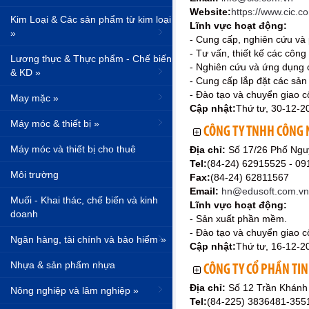
Website:
https://www.cic.c
Kim Loại & Các sản phẩm từ kim loại
Lĩnh vực hoạt động:
»
- Cung cấp, nghiên cứu và 
- Tư vấn, thiết kế các công
Lương thực & Thực phẩm - Chế biến
- Nghiên cứu và ứng dụng c
& KD »
- Cung cấp lắp đặt các sản 
- Đào tạo và chuyển giao 
May mặc »
Cập nhật:
Thứ tư, 30-12-2
Máy móc & thiết bị »
CÔNG TY TNHH CÔNG 
Máy móc và thiết bị cho thuê
Địa chỉ:
Số 17/26 Phố Ngu
Tel:
(84-24) 62915525 - 0
Môi trường
Fax:
(84-24) 62811567
Email:
hn@edusoft.com.vn
Muối - Khai thác, chế biến và kinh
Lĩnh vực hoạt động:
doanh
- Sản xuất phần mềm.
- Đào tạo và chuyển giao c
Ngân hàng, tài chính và bảo hiểm »
Cập nhật:
Thứ tư, 16-12-2
Nhựa & sản phẩm nhựa
CÔNG TY CỔ PHẦN TI
Địa chỉ:
Số 12 Trần Khánh
Nông nghiệp và lâm nghiệp »
Tel:
(84-225) 3836481-35