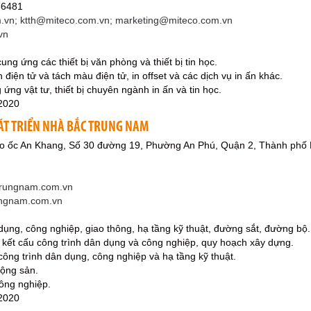
36481
vn; ktth@miteco.com.vn; marketing@miteco.com.vn
vn
 cung ứng các thiết bị văn phòng và thiết bị tin học.
 điện tử và tách màu điện tử, in offset và các dịch vụ in ấn khác.
 ứng vật tư, thiết bị chuyên ngành in ấn và tin học.
2020
ÁT TRIỂN NHÀ BẮC TRUNG NAM
Cao ốc An Khang, Số 30 đường 19, Phường An Phú, Quận 2, Thành phố
rungnam.com.vn
ungnam.com.vn
dụng, công nghiệp, giao thông, hạ tầng kỹ thuật, đường sắt, đường bộ.
 kế kết cấu công trình dân dụng và công nghiệp, quy hoạch xây dựng.
 công trình dân dụng, công nghiệp và hạ tầng kỹ thuật.
động sản.
ông nghiệp.
2020