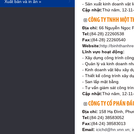
Xuất bản và in ấn »
- Sản xuất kinh doanh vật l
Cập nhật:
Thứ năm, 12-11
CÔNG TY TNHH MỘT T
Địa chỉ:
66 Nguyễn Ngọc P
Tel:
(84-28) 22260538
Fax:
(84-28) 22260540
Website:
http://binhthanhr
Lĩnh vực hoạt động:
- Xây dựng công trình công
- Quản lý và kinh doanh nh
- Kinh doanh vật liệu xây d
- Thiết kế công trình xây d
- San lấp mặt bằng.
- Tư vấn giám sát công trìn
Cập nhật:
Thứ năm, 12-11
CÔNG TY CỔ PHẦN ĐẦ
Địa chỉ:
158 Hạ Đình, Phư
Tel:
(84-24) 38583052
Fax:
(84-24) 38583013
Email:
icichd@hn.vnn.vn; i