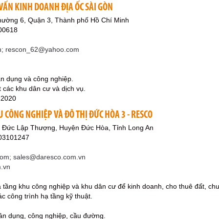
VẤN KINH DOANH ĐỊA ỐC SÀI GÒN
hường 6, Quận 3, Thành phố Hồ Chí Minh
00618
n; rescon_62@yahoo.com
.
dân dụng và công nghiệp.
ết các khu dân cư và dịch vụ.
-2020
 CÔNG NGHIỆP VÀ ĐÔ THỊ ĐỨC HÒA 3 - RESCO
ã Đức Lập Thượng, Huyện Đức Hòa, Tỉnh Long An
903101247
om; sales@daresco.com.vn
.vn
ạ tầng khu công nghiệp và khu dân cư để kinh doanh, cho thuê đất, ch
ác công trình hạ tầng kỹ thuật.
dân dụng, công nghiệp, cầu đường.