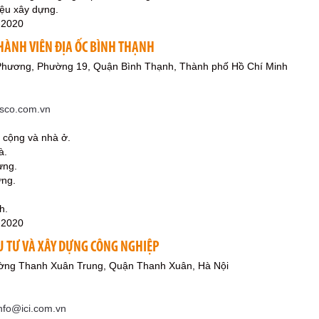
iệu xây dựng.
-2020
HÀNH VIÊN ĐỊA ỐC BÌNH THẠNH
hương, Phường 19, Quận Bình Thạnh, Thành phố Hồ Chí Minh
esco.com.vn
 cộng và nhà ở.
à.
ựng.
ựng.
h.
-2020
U TƯ VÀ XÂY DỰNG CÔNG NGHIỆP
ờng Thanh Xuân Trung, Quận Thanh Xuân, Hà Nội
nfo@ici.com.vn