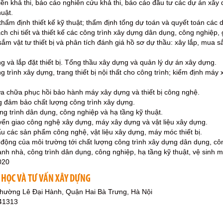
iền khả thi, báo cáo nghiên cứu khả thi, báo cáo đầu tư các dự án xây 
huật.
thẩm định thiết kế kỹ thuật; thẩm định tổng dự toán và quyết toán các 
ạch chi tiết và thiết kế các công trình xây dựng dân dụng, công nghiệp, 
m vật tư thiết bị và phân tích đánh giá hồ sơ dự thầu: xây lắp, mua sắm
g và lắp đặt thiết bị. Tổng thầu xây dựng và quản lý dự án xây dựng.
g trình xây dựng, trang thiết bị nội thất cho công trình; kiểm định máy
ửa chữa phục hồi bảo hành máy xây dựng và thiết bị công nghệ.
g đảm bảo chất lượng công trình xây dựng.
ng trình dân dụng, công nghiệp và hạ tầng kỹ thuật.
yển giao công nghệ xây dựng, máy xây dựng và vật liệu xây dựng.
u các sản phẩm công nghệ, vật liệu xây dựng, máy móc thiết bị.
 động của môi trường tới chất lượng công trình xây dựng dân dụng, côn
anh nhà, công trình dân dụng, công nghiệp, hạ tầng kỹ thuật, vệ sinh 
020
 HỌC VÀ TƯ VẤN XÂY DỰNG
Phường Lê Đại Hành, Quận Hai Bà Trưng, Hà Nội
41313