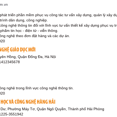
om.vn
phát triển phần mềm phục vụ công tác tư vấn xây dựng, quản lý xây d
 trình dân dụng, công nghiệp.
ông nghệ thông tin đối với lĩnh vực tư vấn thiết kế xây dựng phục vụ t
phẩm tin học - điện tử - viễn thông.
công nghệ theo đơn đặt hàng và các dự án.
020
NGHỆ GIÁO DỤC MỚI
yên Hồng, Quận Đống Đa, Hà Nội
91412345678
ông nghệ trong lĩnh vực công nghệ thông tin.
020
N HỌC VÀ CÔNG NGHỆ HÀNG HẢI
 Dư, Phường Máy Tơ, Quận Ngô Quyền, Thành phố Hải Phòng
51225-3551942