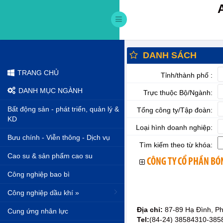
DANH SÁCH
TRANG CHỦ
Tỉnh/thành phố :
DANH MỤC NGÀNH
Trực thuộc Bộ/Ngành:
Bất động sản - phát triển, quản lý &
Tổng công ty/Tập đoàn:
KD
Loại hình doanh nghiệp:
Bưu chính - Viễn thông - Dịch vụ
Tìm kiếm theo từ khóa:
Cao su & sản phẩm cao su
CÔNG TY CỔ PHẦN BÓ
Công nghiệp bao bì
Công nghiệp dầu khí »
Địa chỉ:
87-89 Hạ Đình, P
Cung ứng nhân lực
Tel:
(84-24) 38584310-385