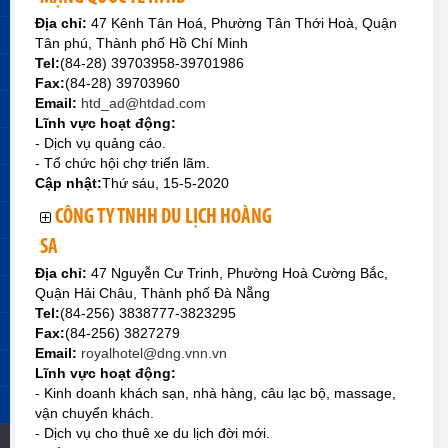
Địa chỉ:
47 Kênh Tân Hoá, Phường Tân Thới Hoà, Quận
Tân phú, Thành phố Hồ Chí Minh
Tel:
(84-28) 39703958-39701986
Fax:
(84-28) 39703960
Email:
htd_ad@htdad.com
Lĩnh vực hoạt động:
- Dịch vụ quảng cáo.
- Tổ chức hội chợ triển lãm.
Cập nhật:
Thứ sáu, 15-5-2020
CÔNG TY TNHH DU LỊCH HOÀNG
SA
Địa chỉ:
47 Nguyễn Cư Trinh, Phường Hoà Cường Bắc,
Quận Hải Châu, Thành phố Đà Nẵng
Tel:
(84-256) 3838777-3823295
Fax:
(84-256) 3827279
Email:
royalhotel@dng.vnn.vn
Lĩnh vực hoạt động:
- Kinh doanh khách sạn, nhà hàng, câu lạc bộ, massage,
vận chuyển khách.
- Dịch vụ cho thuê xe du lịch đời mới.