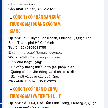
- Tổ chức sự kiện.
Cập nhật:
Thứ tư, 30-12-2020
CÔNG TY CỔ PHẦN SẢN XUẤT
THƯƠNG MẠI QUẢNG CÁO TAM
GIANG
Địa chỉ:
1/10 Huỳnh Lan Khanh, Phường 2, Quận Tân
Bình, Thành phố Hồ Chí Minh
Tel:
(84-28) 0907099755
Email:
nhan.cao@tamgiangcorp.com
Website:
http://tamgiangcorp.com
Lĩnh vực hoạt động:
- Tư vấn ý tưởng thiết kế và giải pháp in ấn.
- Quảng cáo truyền thông và tổ chức sự kiện.
t
- Sản xuất và cung cấp quà tặng.
Cập nhật:
Thứ hai, 30-11-2020
CÔNG TY CỔ PHẦN DỊCH VỤ
THƯƠNG MẠI VÀ TIẾP THỊ T.L.T
Địa chỉ:
Số 111/4, Phố Trần Bình Trọng, Phường 2, Quận
ại
5, Thành phố Hồ Chí Minh