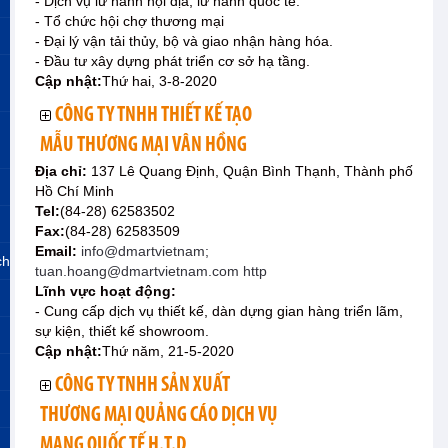
- Dịch vụ lữ hành nội địa, lữ hành quốc tế.
- Tổ chức hội chợ thương mại
- Đại lý vận tải thủy, bộ và giao nhận hàng hóa.
- Đầu tư xây dựng phát triển cơ sở hạ tầng.
Cập nhật:
Thứ hai, 3-8-2020
CÔNG TY TNHH THIẾT KẾ TẠO
MẪU THƯƠNG MẠI VÂN HỒNG
Địa chỉ:
137 Lê Quang Định, Quận Bình Thạnh, Thành phố
Hồ Chí Minh
Tel:
(84-28) 62583502
Fax:
(84-28) 62583509
Email:
info@dmartvietnam;
ch
tuan.hoang@dmartvietnam.com http
Lĩnh vực hoạt động:
- Cung cấp dịch vụ thiết kế, dàn dựng gian hàng triển lãm,
sự kiện, thiết kế showroom.
Cập nhật:
Thứ năm, 21-5-2020
CÔNG TY TNHH SẢN XUẤT
THƯƠNG MẠI QUẢNG CÁO DỊCH VỤ
MẠNG QUỐC TẾ H.T.D