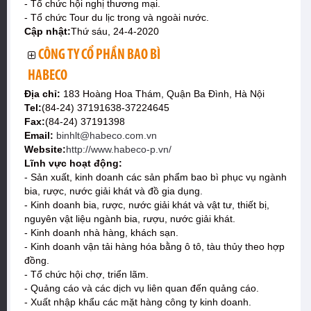
- Tổ chức hội nghị thương mại.
- Tổ chức Tour du lịc trong và ngoài nước.
Cập nhật:
Thứ sáu, 24-4-2020
CÔNG TY CỔ PHẦN BAO BÌ
HABECO
Địa chỉ:
183 Hoàng Hoa Thám, Quận Ba Đình, Hà Nội
Tel:
(84-24) 37191638-37224645
Fax:
(84-24) 37191398
Email:
binhlt@habeco.com.vn
Website:
http://www.habeco-p.vn/
Lĩnh vực hoạt động:
- Sản xuất, kinh doanh các sản phẩm bao bì phục vụ ngành
bia, rược, nước giải khát và đồ gia dụng.
- Kinh doanh bia, rược, nước giải khát và vật tư, thiết bị,
nguyên vật liệu ngành bia, rượu, nước giải khát.
- Kinh doanh nhà hàng, khách sạn.
- Kinh doanh vận tải hàng hóa bằng ô tô, tàu thủy theo hợp
đồng.
- Tổ chức hội chợ, triển lãm.
- Quảng cáo và các dịch vụ liên quan đến quảng cáo.
- Xuất nhập khẩu các mặt hàng công ty kinh doanh.