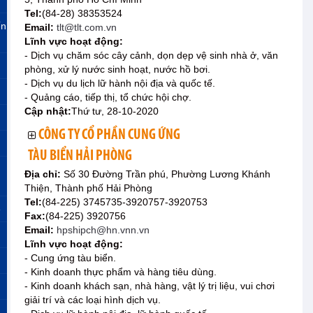
Tel:
(84-28) 38353524
ến
Email:
tlt@tlt.com.vn
Lĩnh vực hoạt động:
- Dịch vụ chăm sóc cây cảnh, dọn dẹp vệ sinh nhà ở, văn
phòng, xử lý nước sinh hoạt, nước hồ bơi.
- Dịch vụ du lịch lữ hành nội địa và quốc tế.
- Quảng cáo, tiếp thị, tổ chức hội chợ.
Cập nhật:
Thứ tư, 28-10-2020
CÔNG TY CỔ PHẦN CUNG ỨNG
TÀU BIỂN HẢI PHÒNG
Địa chỉ:
Số 30 Đường Trần phú, Phường Lương Khánh
Thiện, Thành phố Hải Phòng
Tel:
(84-225) 3745735-3920757-3920753
»
Fax:
(84-225) 3920756
Email:
hpshipch@hn.vnn.vn
Lĩnh vực hoạt động:
- Cung ứng tàu biển.
- Kinh doanh thực phẩm và hàng tiêu dùng.
- Kinh doanh khách sạn, nhà hàng, vật lý trị liệu, vui chơi
giải trí và các loại hình dịch vụ.