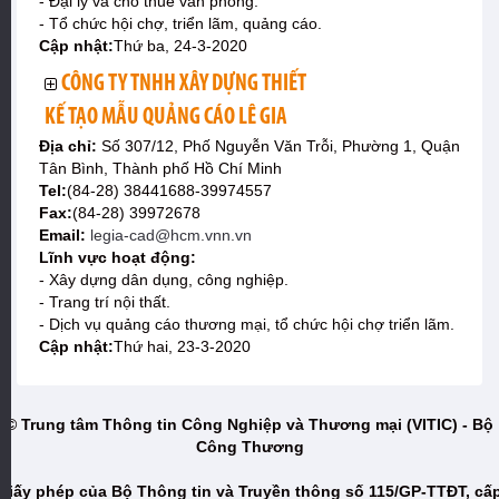
- Đại lý và cho thuê văn phòng.
- Tổ chức hội chợ, triển lãm, quảng cáo.
Cập nhật:
Thứ ba, 24-3-2020
CÔNG TY TNHH XÂY DỰNG THIẾT
KẾ TẠO MẪU QUẢNG CÁO LÊ GIA
Địa chỉ:
Số 307/12, Phố Nguyễn Văn Trỗi, Phường 1, Quận
Tân Bình, Thành phố Hồ Chí Minh
Tel:
(84-28) 38441688-39974557
Fax:
(84-28) 39972678
Email:
legia-cad@hcm.vnn.vn
Lĩnh vực hoạt động:
- Xây dựng dân dụng, công nghiệp.
- Trang trí nội thất.
- Dịch vụ quảng cáo thương mại, tổ chức hội chợ triển lãm.
Cập nhật:
Thứ hai, 23-3-2020
© Trung tâm Thông tin Công Nghiệp và Thương mại (VITIC) - Bộ
Công Thương
Giấy phép của Bộ Thông tin và Truyền thông số 115/GP-TTĐT, cấ