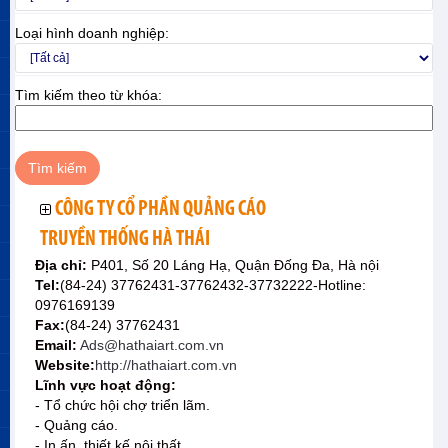
Loại hình doanh nghiệp:
Tìm kiếm theo từ khóa:
CÔNG TY CỔ PHẦN QUẢNG CÁO
TRUYỀN THỐNG HÀ THÁI
Địa chỉ:
P401, Số 20 Láng Hạ, Quận Đống Đa, Hà nội
Tel:
(84-24) 37762431-37762432-37732222-Hotline:
0976169139
Fax:
(84-24) 37762431
Email:
Ads@hathaiart.com.vn
Website:
http://hathaiart.com.vn
Lĩnh vực hoạt động:
- Tổ chức hội chợ triển lãm.
- Quảng cáo.
- In ấn, thiết kế nội thất.