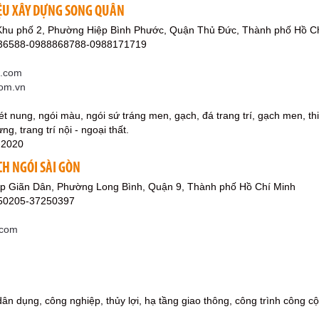
IỆU XÂY DỰNG SONG QUÂN
Khu phố 2, Phường Hiệp Bình Phước, Quận Thủ Đức, Thành phố Hồ C
836588-0988868788-0988171719
l.com
com.vn
ét nung, ngói màu, ngói sứ tráng men, gạch, đá trang trí, gạch men, th
ng, trang trí nội - ngoại thất.
-2020
CH NGÓI SÀI GÒN
p Giãn Dân, Phường Long Bình, Quận 9, Thành phố Hồ Chí Minh
250205-37250397
.com
dân dụng, công nghiệp, thủy lợi, hạ tầng giao thông, công trình công c