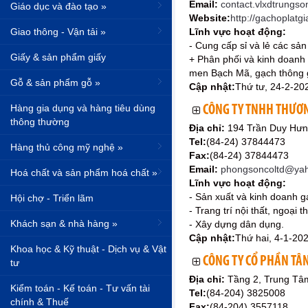
Email:
contact.vlxdtrungs
Giáo dục và đào tạo »
Website:
http://gachoplatg
Giao thông - Vận tải »
Lĩnh vực hoạt động:
- Cung cấp sỉ và lẻ các sản
Giấy & sản phẩm giấy
+ Phân phối và kinh doanh
men Bạch Mã, gạch thông gi
Gỗ & sản phẩm gỗ »
Cập nhật:
Thứ tư, 24-2-20
Hàng gia dụng và hàng tiêu dùng
CÔNG TY TNHH THƯƠN
thông thường
Địa chỉ:
194 Trần Duy Hưn
Tel:
(84-24) 37844473
Hàng thủ công mỹ nghệ »
Fax:
(84-24) 37844473
Email:
phongsoncoltd@yah
Hoá chất và sản phẩm hoá chất »
Lĩnh vực hoạt động:
- Sản xuất và kinh doanh gạc
Hội chợ - Triển lãm
- Trang trí nội thất, ngoại th
Khách sạn & nhà hàng »
- Xây dựng dân dụng.
Cập nhật:
Thứ hai, 4-1-20
Khoa học & Kỹ thuật - Dịch vụ & Vật
CÔNG TY CỔ PHẦN TÂ
tư
Địa chỉ:
Tầng 2, Trung Tâ
Kiểm toán - Kế toán - Tư vấn tài
Tel:
(84-204) 3825008
chính & Thuế
Fax:
(84-204) 3557118