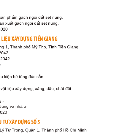
sản phẩm gạch ngói đất sét nung.
n xuất gạch ngói đất sét nung.
2020
 LIỆU XÂY DỰNG TIỀN GIANG
ng 1, Thành phố Mỹ Tho, Tỉnh Tiền Giang
2042
72042
n
ấu kiện bê tông đúc sẵn.
, vật liệu xây dựng, xăng, dầu, chất đốt.
g,.
dụng và nhà ở.
2020
 TƯ XÂY DỰNG SỐ 5
 Lý Tự Trọng, Quận 1, Thành phố Hồ Chí Minh