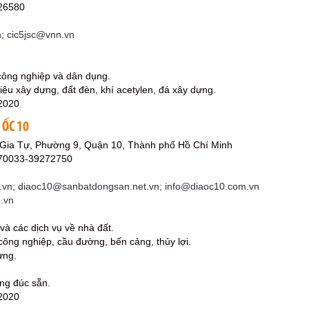
26580
 cic5jsc@vnn.vn
 công nghiệp và dân dụng.
liệu xây dựng, đất đèn, khí acetylen, đá xây dựng.
2020
 ỐC 10
Gia Tự, Phường 9, Quận 10, Thành phố Hồ Chí Minh
270033-39272750
n; diaoc10@sanbatdongsan.net.vn; info@diaoc10.com.vn
.vn
và các dịch vụ về nhà đất.
ông nghiệp, cầu đường, bến cảng, thủy lợi.
ựng.
ng đúc sẵn.
2020