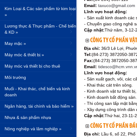
Email:
taxuco@gmail.com
Kim Loại & Các sản phẩm từ kim loại
Lĩnh vực hoạt động:
»
- Sản xuất kinh doanh các 
- Chuyển giao công nghệ sả
Lương thực & Thực phẩm - Chế biến
Cập nhật:
Thứ năm, 3-12-
& KD »
CÔNG TY CỔ PHẦN VẬT
May mặc »
Địa chỉ:
36/3 Lê Lợi, Phườ
Tel:
(84-273) 3872050-387
Máy móc & thiết bị »
Fax:
(84-273) 3872050-38
Máy móc và thiết bị cho thuê
Email:
tidesco@hcm.vnn.v
Lĩnh vực hoạt động:
Môi trường
- Sản xuất gạch, vôi, các c
- Khai thác cát trên sông.
Muối - Khai thác, chế biến và kinh
- Kinh doanh vật tư thiết bị
doanh
- Kinh doanh bất động sản.
- Thi công san lấp mặt bằn
Ngân hàng, tài chính và bảo hiểm »
- Xây dựng công trình dân 
Cập nhật:
Thứ hai, 23-11-
Nhựa & sản phẩm nhựa
CÔNG TY CỔ PHẦN ĐẦU
Nông nghiệp và lâm nghiệp »
Địa chỉ:
Lầu 6, số 22, Phố