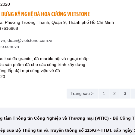
-2020
Y DỰNG KỸ NGHỆ ĐÁ HOA CƯƠNG VIETSTONE
, Phường Trường Thạnh, Quận 9, Thành phố Hồ Chí Minh
937616868
.vn; duan@vietstone.com.vn
one.com.vn
c loại đá granite, đá marble nội và ngoại nhập.
 các sản phẩm đá cho các công trình xây dựng.
ông lắp đặt mọi công việc về đá.
020
Trang sau >|
1
2
3
g tâm Thông tin Công Nghiệp và Thương mại (VITIC) - Bộ Công
ép của Bộ Thông tin và Truyền thông số 115/GP-TTĐT, cấp ngày 