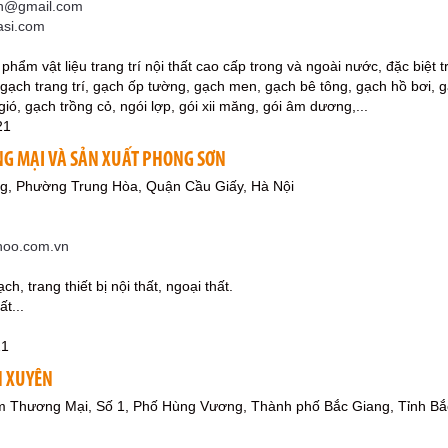
on@gmail.com
iasi.com
 phẩm vật liệu trang trí nội thất cao cấp trong và ngoài nước, đặc biệt 
 gạch trang trí, gạch ốp tường, gạch men, gạch bê tông, gạch hồ bơ
ó, gạch trồng cỏ, ngói lợp, gói xii măng, gói âm dương,...
21
G MẠI VÀ SẢN XUẤT PHONG SƠN
g, Phường Trung Hòa, Quận Cầu Giấy, Hà Nội
oo.com.vn
h, trang thiết bị nội thất, ngoại thất.
ất...
21
N XUYÊN
m Thương Mại, Số 1, Phố Hùng Vương, Thành phố Bắc Giang, Tỉnh Bắ