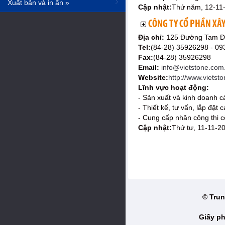
Xuất bản và in ấn »
Cập nhật:
Thứ năm, 12-11
CÔNG TY CỔ PHẦN XÂ
Địa chỉ:
125 Đường Tam Đa
Tel:
(84-28) 35926298 - 0
Fax:
(84-28) 35926298
Email:
info@vietstone.com
Website:
http://www.vietst
Lĩnh vực hoạt động:
- Sản xuất và kinh doanh cá
- Thiết kế, tư vấn, lắp đặt
- Cung cấp nhân công thi c
Cập nhật:
Thứ tư, 11-11-2
© Trun
Giấy ph