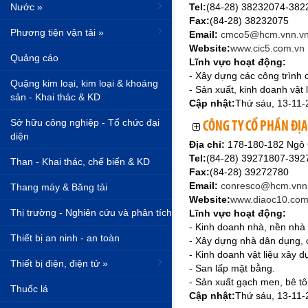
Nước »
Tel:
(84-28) 38232074-382
Fax:
(84-28) 38232075
Phương tiện vận tải »
Email:
cmco5@hcm.vnn.vn;
Website:
www.cic5.com.vn
Quảng cáo
Lĩnh vực hoạt động:
- Xây dựng các công trình
Quặng kim loại, kim loại & khoáng
- Sản xuất, kinh doanh vật 
sản - Khai thác & KD
Cập nhật:
Thứ sáu, 13-11-
Sở hữu công nghiệp - Tổ chức đại
CÔNG TY CỔ PHẦN ĐỊA
diện
Địa chỉ:
178-180-182 Ngô 
Tel:
(84-28) 39271807-39
Than - Khai thác, chế biến & KD
Fax:
(84-28) 39272780
Email:
conresco@hcm.vnn.v
Thang máy & Băng tải
Website:
www.diaoc10.com
Thị trường - Nghiên cứu và phân tích
Lĩnh vực hoạt động:
- Kinh doanh nhà, nền nhà 
Thiết bị an ninh - an toàn
- Xây dựng nhà dân dụng, c
- Kinh doanh vật liệu xây d
Thiết bị điện, điện tử »
- San lấp mặt bằng.
- Sản xuất gạch men, bê tô
Thuốc lá
Cập nhật:
Thứ sáu, 13-11-