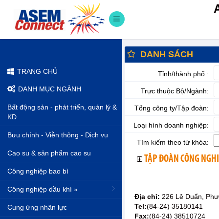
DANH SÁCH
TRANG CHỦ
Tỉnh/thành phố :
DANH MỤC NGÀNH
Trực thuộc Bộ/Ngành:
Bất động sản - phát triển, quản lý &
Tổng công ty/Tập đoàn:
KD
Loại hình doanh nghiệp:
Bưu chính - Viễn thông - Dịch vụ
Tìm kiếm theo từ khóa:
Cao su & sản phẩm cao su
TẬP ĐOÀN CÔNG NGHI
Công nghiệp bao bì
Công nghiệp dầu khí »
Địa chỉ:
226 Lê Duẩn, Phư
Tel:
(84-24) 35180141
Cung ứng nhân lực
Fax:
(84-24) 38510724