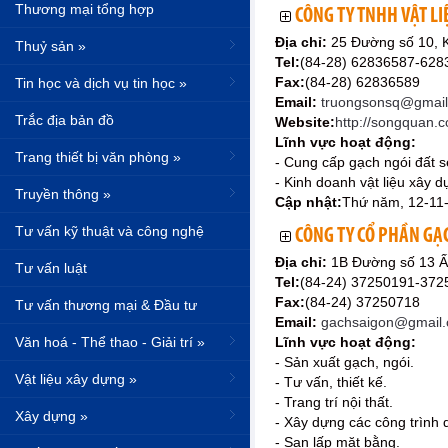
Thương mại tổng hợp
CÔNG TY TNHH VẬT L
Địa chỉ:
25 Đường số 10, 
Thuỷ sản »
Tel:
(84-28) 62836587-62
Fax:
(84-28) 62836589
Tin học và dịch vụ tin học »
Email:
truongsonsq@gmai
Trắc địa bản đồ
Website:
http://songquan.
Lĩnh vực hoạt động:
Trang thiết bị văn phòng »
- Cung cấp gạch ngói đất s
- Kinh doanh vật liệu xây dự
Truyền thông »
Cập nhật:
Thứ năm, 12-11
Tư vấn kỹ thuật và công nghệ
CÔNG TY CỔ PHẦN GẠ
Địa chỉ:
1B Đường số 13 Ấ
Tư vấn luật
Tel:
(84-24) 37250191-37
Fax:
(84-24) 37250718
Tư vấn thương mại & Đầu tư
Email:
gachsaigon@gmail
Văn hoá - Thể thao - Giải trí »
Lĩnh vực hoạt động:
- Sản xuất gạch, ngói.
Vật liệu xây dựng »
- Tư vấn, thiết kế.
- Trang trí nội thất.
Xây dựng »
- Xây dựng các công trình 
- San lấp mặt bằng.