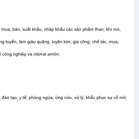
ến, mua, bán, xuất khẩu, nhập khẩu các sản phẩm than, khí mỏ,
ng tuyển, làm giàu quặng, luyện kim, gia công, chế tác, mua,
nổ công nghiệp và nitơrat amôn;
; đào tạo, y tế; phòng ngừa, ứng cứu, xử lý, khắc phục sự cố mỏ;