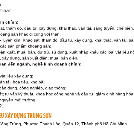
n
min.vn
nh chính:
át, thăm dò, đầu tư, xây dựng, khai thác, vận tải, sàng tuyển, chế bi
áng sản khác đi cùng với than;
luyện kim: Khảo sát, thăm dò, đầu tư, xây dựng, khai thác, vận tải, sà
 các sản phẩm khoáng sản;
Sản xuất, mua, bán, dự trữ, sử dụng, xuất nhập khẩu các loại vật liệu 
, xây dựng, sản xuất điện; mua, bán điện.
quan đến ngành, nghề kinh doanh chính:
vật liệu xây dựng;
ận tải, hoa tiêu, kho bãi;
dân dụng, công nghiệp, giao thông;
ất; tư vấn kỹ thuật, khoa học công nghệ và đầu tư; giám định hàng hóa
nguyên môi trường.
21
IỆU XÂY DỰNG TRUNG SƠN
Công Trừng, Phường Thạnh Lộc, Quận 12, Thành phố Hồ Chí Minh