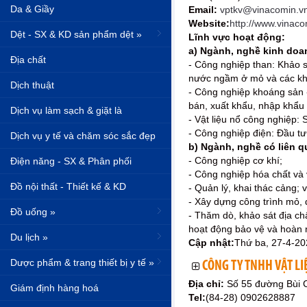
Da & Giầy
Email:
vptkv@vinacomin.v
Website:
http://www.vinaco
Dệt - SX & KD sản phẩm dệt »
Lĩnh vực hoạt động:
a) Ngành, nghề kinh doa
Địa chất
- Công nghiệp than: Khảo s
nước ngầm ở mỏ và các kho
Dịch thuật
- Công nghiệp khoáng sản - 
bán, xuất khẩu, nhập khẩu
Dịch vụ làm sạch & giặt là
- Vật liệu nổ công nghiệp: 
- Công nghiệp điện: Đầu tư
Dịch vụ y tế và chăm sóc sắc đẹp
b) Ngành, nghề có liên 
- Công nghiệp cơ khí;
Điện năng - SX & Phân phối
- Công nghiệp hóa chất và 
Đồ nội thất - Thiết kế & KD
- Quản lý, khai thác cảng; v
- Xây dựng công trình mỏ, 
Đồ uống »
- Thăm dò, khảo sát địa ch
hoạt động bảo vệ và hoàn 
Du lịch »
Cập nhật:
Thứ ba, 27-4-20
Dược phẩm & trang thiết bị y tế »
CÔNG TY TNHH VẬT L
Địa chỉ:
Số 55 đường Bùi 
Giám định hàng hoá
Tel:
(84-28) 0902628887