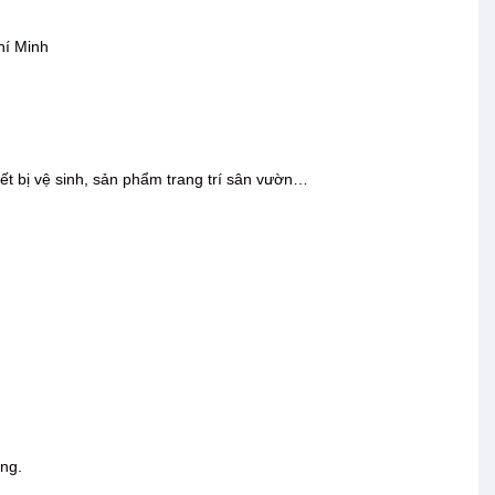
hí Minh
iết bị vệ sinh, sản phẩm trang trí sân vườn…
ộng.