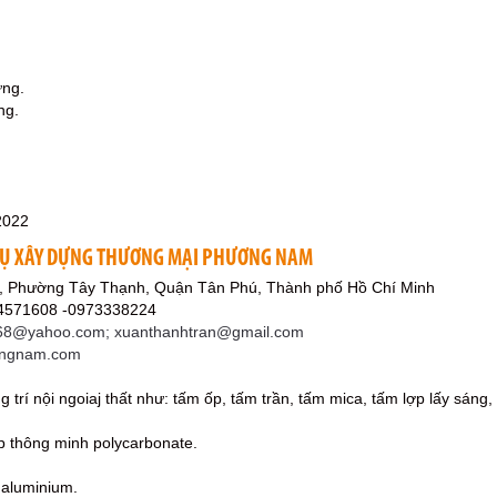
ựng.
ng.
2022
 VỤ XÂY DỰNG THƯƠNG MẠI PHƯƠNG NAM
, Phường Tây Thạnh, Quận Tân Phú, Thành phố Hồ Chí Minh
84571608 -0973338224
8@yahoo.com; xuanthanhtran@gmail.com
uongnam.com
ng trí nội ngoiaj thất như: tấm ốp, tấm trần, tấm mica, tấm lợp lấy sáng,
p thông minh polycarbonate.
aluminium.