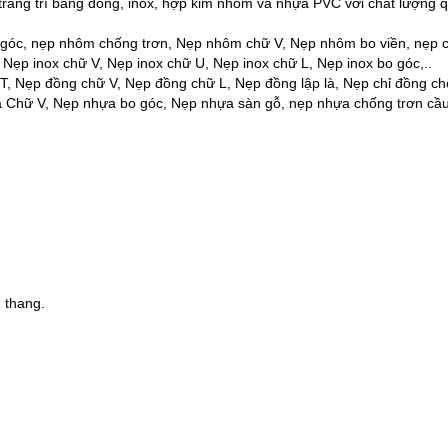
rang trí bằng đồng, inox, hợp kim nhôm và nhựa PVC với chất lượng q
góc, nẹp nhôm chống trơn, Nẹp nhôm chữ V, Nẹp nhôm bo viền, nẹp c
, Nẹp inox chữ V, Nẹp inox chữ U, Nẹp inox chữ L, Nẹp inox bo góc,..
, Nẹp đồng chữ V, Nẹp đồng chữ L, Nẹp đồng lập là, Nẹp chỉ đồng chố
Chữ V, Nẹp nhựa bo góc, Nẹp nhựa sàn gỗ, nẹp nhựa chống trơn cầu 
 thang.