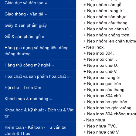
Giáo dục và đào tạo »
+ Nẹp nhôm sàn gỗ.
+ Nẹp nhôm trang trí.
Giao thông - Vận tải »
+ Nẹp nhôm sàn nhựa.
+ Nẹp nhôm cầu thang.
Giấy & sản phẩm giấy
+ Nẹp nhôm bo cánh tủ.
+ Nẹp nhôm chống trơn.
Gỗ & sản phẩm gỗ »
+ Nẹp nhôm len chân tườn
- Nẹp Inox.
Hàng gia dụng và hàng tiêu dùng
+ Nẹp inox 304.
thông thường
+ Nẹp inox chữ T.
Hàng thủ công mỹ nghệ »
+ Nẹp inox chữ U.
+ Nẹp inox chữ V.
Hoá chất và sản phẩm hoá chất »
+ Nẹp inox trang trí.
+ Nẹp inox góc tròn.
Hội chợ - Triển lãm
+ Nẹp inox cầu thang.
+ Nẹp inox 304 chữ L
Khách sạn & nhà hàng »
+ Nẹp inox bo góc tròn.
+ Nẹp inox bo góc vuông.
Khoa học & Kỹ thuật - Dịch vụ & Vật
+ Nẹp inox 304 chống trượt
tư
- Nẹp nhựa.
+ Nẹp nhựa PVC.
Kiểm toán - Kế toán - Tư vấn tài
+ Nẹp nhựa chữ V.
chính & Thuế