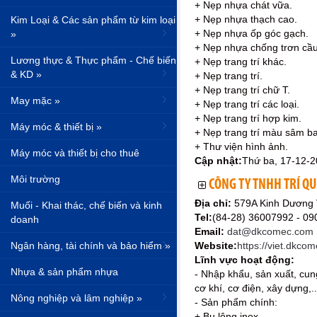
+ Nẹp nhựa chát vữa.
+ Nẹp nhựa thạch cao.
Kim Loại & Các sản phẩm từ kim loại
+ Nẹp nhựa ốp góc gạch.
»
+ Nẹp nhựa chống trơn cầu
Lương thực & Thực phẩm - Chế biến
+ Nẹp trang trí khác.
& KD »
+ Nẹp trang trí.
+ Nẹp trang trí chữ T.
May mặc »
+ Nẹp trang trí các loại.
+ Nẹp trang trí hợp kim.
Máy móc & thiết bị »
+ Nẹp trang trí màu sâm b
+ Thư viện hình ảnh.
Máy móc và thiết bị cho thuê
Cập nhật:
Thứ ba, 17-12-
Môi trường
CÔNG TY TNHH TRÍ Q
Địa chỉ:
579A Kinh Dương 
Muối - Khai thác, chế biến và kinh
Tel:
(84-28) 36007992 - 0
doanh
Email:
dat@dkcomec.com
Ngân hàng, tài chính và bảo hiểm »
Website:
https://viet.dkco
Lĩnh vực hoạt động:
Nhựa & sản phẩm nhựa
- Nhập khẩu, sản xuất, cun
cơ khí, cơ điện, xây dựng,..
Nông nghiệp và lâm nghiệp »
- Sản phẩm chính:
+ Bu lông inox.