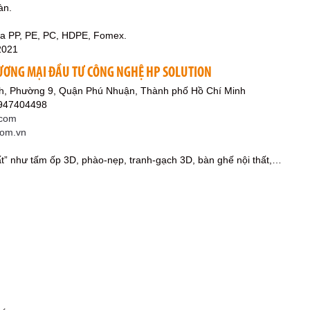
àn.
a PP, PE, PC, HDPE, Fomex.
2021
ƯƠNG MẠI ĐẦU TƯ CÔNG NGHỆ HP SOLUTION
h, Phường 9, Quận Phú Nhuận, Thành phố Hồ Chí Minh
0947404498
com
.com.vn
thất” như tấm ốp 3D, phào-nẹp, tranh-gạch 3D, bàn ghế nội thất,…