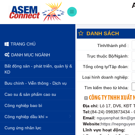
DANH SÁCH
TRANG CHỦ
Tỉnh/thành phố :
DANH MỤC NGÀNH
Trực thuộc Bộ/Ngành:
Bất động sản - phát triển, quản lý &
Tổng công ty/Tập đoàn:
KD
Loại hình doanh nghiệp:
Bưu chính - Viễn thông - Dịch vụ
Tìm kiếm theo từ khóa:
Cao su & sản phẩm cao su
CÔNG TY TNHH XUẤT
Công nghiệp bao bì
Địa chỉ:
Lô 17, DV6, KĐT 
Tel:
(84-24) 0983873434 -
Công nghiệp dầu khí »
Email:
nguyenphat.tkn@gm
Website:
https://nepnguye
Cung ứng nhân lực
Lĩnh vực hoạt động: