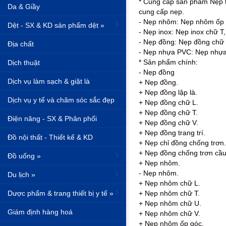
* Cung cấp sản phẩm Nẹp t
Da & Giầy
cung cấp nẹp.
- Nẹp nhôm: Nẹp nhôm ốp 
Dệt - SX & KD sản phẩm dệt »
- Nẹp inox: Nẹp inox chữ T
- Nẹp đồng: Nẹp đồng chữ T
Địa chất
- Nẹp nhựa PVC: Nẹp nhựa 
* Sản phẩm chính:
Dịch thuật
- Nẹp đồng
Dịch vụ làm sạch & giặt là
+ Nẹp đồng.
+ Nẹp đồng lập là.
Dịch vụ y tế và chăm sóc sắc đẹp
+ Nẹp đồng chữ L.
+ Nẹp đồng chữ T.
Điện năng - SX & Phân phối
+ Nẹp đồng chữ V.
+ Nẹp đồng trang trí.
Đồ nội thất - Thiết kế & KD
+ Nẹp chỉ đồng chống trơn.
+ Nẹp đồng chống trơn cầu
Đồ uống »
+ Nẹp nhôm.
- Nẹp nhôm.
Du lịch »
+ Nẹp nhôm chữ L.
Dược phẩm & trang thiết bị y tế »
+ Nẹp nhôm chữ T.
+ Nẹp nhôm chữ U.
Giám định hàng hoá
+ Nẹp nhôm chữ V.
+ Nẹp nhôm ốp góc.