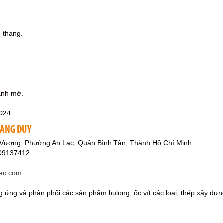
 thang.
anh mờ.
2024
UANG DUY
Vương, Phường An Lạc, Quận Bình Tân, Thành Hồ Chí Minh
909137412
mec.com
g ứng và phân phối các sản phẩm bulong, ốc vít các loại, thép xây dựng
.