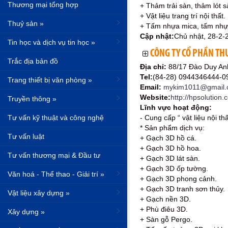
Thương mại tổng hợp
+ Thảm trải sàn, thảm lót s
+ Vật liệu trang trí nội thất.
Thuỷ sản »
+ Tấm nhựa mica, tấm nhự
Cập nhật:
Chủ nhật, 28-2-
Tin học và dịch vụ tin học »
CÔNG TY CỔ PHẦN TH
Trắc địa bản đồ
Địa chỉ:
88/17 Đào Duy An
Tel:
(84-28) 0944346444-
Trang thiết bị văn phòng »
Email:
mykim1011@gmail.
Website:
http://hpsolution
Truyền thông »
Lĩnh vực hoạt động:
Tư vấn kỹ thuật và công nghệ
- Cung cấp “ vật liệu nội 
* Sản phẩm dịch vụ:
Tư vấn luật
+ Gạch 3D hồ cá.
+ Gạch 3D hồ hoa.
Tư vấn thương mại & Đầu tư
+ Gạch 3D lát sàn.
+ Gạch 3D ốp tường.
Văn hoá - Thể thao - Giải trí »
+ Gạch 3D phong cảnh.
+ Gạch 3D tranh sơn thủy.
Vật liệu xây dựng »
+ Gạch nền 3D.
+ Phù điêu 3D.
Xây dựng »
+ Sàn gỗ Pergo.