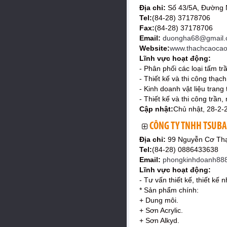
Địa chỉ:
Số 43/5A, Đường 
Tel:
(84-28) 37178706
Fax:
(84-28) 37178706
Email:
duongha68@gmail.
Website:
www.thachcaoca
Lĩnh vực hoạt động:
- Phân phối các loại tấm trầ
- Thiết kế và thi công thạch
- Kinh doanh vật liệu trang t
- Thiết kế và thi công trần,
Cập nhật:
Chủ nhật, 28-2-
CÔNG TY TNHH TSUB
Địa chỉ:
99 Nguyễn Cơ Thạ
Tel:
(84-28) 0886433638
Email:
phongkinhdoanh888
Lĩnh vực hoạt động:
- Tư vấn thiết kế, thiết kế 
* Sản phẩm chính:
+ Dung môi.
+ Sơn Acrylic.
+ Sơn Alkyd.