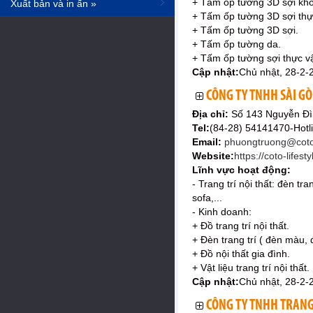
+ Tấm ốp tường 3D sợi kh
Xuất bản và in ấn »
+ Tấm ốp tường 3D sợi thự
+ Tấm ốp tường 3D sợi.
+ Tấm ốp tường da.
+ Tấm ốp tường sợi thực vậ
Cập nhật:
Chủ nhật, 28-2-
CÔNG TY TNHH SÀI G
Địa chỉ:
Số 143 Nguyễn Đì
Tel:
(84-28) 54141470-Hotl
Email:
phuongtruong@coto-
Website:
https://coto-lifest
Lĩnh vực hoạt động:
- Trang trí nội thất: đèn t
sofa,...
- Kinh doanh:
+ Đồ trang trí nội thất.
+ Đèn trang trí ( đèn màu, 
+ Đồ nội thất gia đình.
+ Vật liệu trang trí nội thất.
Cập nhật:
Chủ nhật, 28-2-
CÔNG TY TNHH TRANG