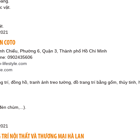
oáng.
c vật.
t.
2021
ÒN COTO
nh Chiểu, Phường 6, Quận 3, Thành phố Hồ Chí Minh
ine: 0902435606
lifestyle.com
yle.com
rang trí, đồng hồ, tranh ảnh treo tường, đồ trang trí bằng gốm, thủy tin
đèn chùm,...).
2021
 TRÍ NỘI THẤT VÀ THƯƠNG MẠI HÀ LAN