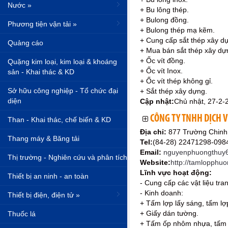
Nước »
+ Bu lông thép.
+ Bulong đồng.
Phương tiện vận tải »
+ Bulong thép mạ kẽm.
+ Cung cấp sắt thép xây d
Quảng cáo
+ Mua bán sắt thép xây dự
+ Ốc vít đồng.
Quặng kim loại, kim loại & khoáng
+ Ốc vít Inox.
sản - Khai thác & KD
+ Ốc vít thép không gỉ.
Sở hữu công nghiệp - Tổ chức đại
+ Sắt thép xây dựng.
diện
Cập nhật:
Chủ nhật, 27-2-
CÔNG TY TNHH DỊCH
Than - Khai thác, chế biến & KD
Địa chỉ:
877 Trường Chinh
Thang máy & Băng tải
Tel:
(84-28) 22471298-09
Email:
nguyenphuongthuy6
Thị trường - Nghiên cứu và phân tích
Website:
http://tamlopph
Lĩnh vực hoạt động:
Thiết bị an ninh - an toàn
- Cung cấp các vật liệu tra
- Kinh doanh:
Thiết bị điện, điện tử »
+ Tấm lợp lấy sáng, tấm lợ
+ Giấy dán tường.
Thuốc lá
+ Tấm ốp nhôm nhựa, tấm 