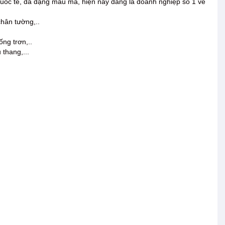
uốc tế, đa dạng mẫu mã, hiện nay đang là doanh nghiệp số 1 về
hân tường,..
ng trơn,..
thang,...