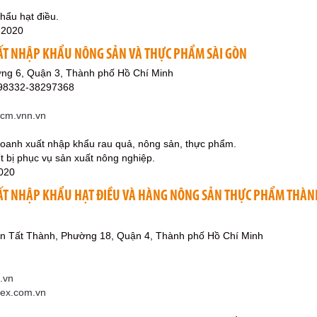
khẩu hạt điều.
-2020
ẤT NHẬP KHẨU NÔNG SẢN VÀ THỰC PHẨM SÀI GÒN
ờng 6, Quận 3, Thành phố Hồ Chí Minh
298332-38297368
cm.vnn.vn
 doanh xuất nhập khẩu rau quả, nông sản, thực phẩm.
t bị phục vụ sản xuất nông nghiệp.
020
ẤT NHẬP KHẨU HẠT ĐIỀU VÀ HÀNG NÔNG SẢN THỰC PHẨM THÀN
n Tất Thành, Phường 18, Quận 4, Thành phố Hồ Chí Minh
.vn
mex.com.vn