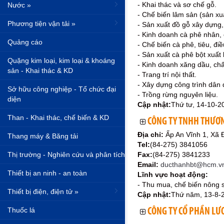
- Khai thác và sơ chế gỗ.
Nước »
- Chế biến lâm sản (sản xu
Phương tiện vận tải »
- Sản xuất đồ gỗ xây dựng,
- Kinh doanh cà phê nhân, c
Quảng cáo
- Chế biến cà phê, tiêu, đi
- Sản xuất cà phê bột xuất
Quặng kim loại, kim loại & khoáng
- Kinh doanh xăng dầu, chất
sản - Khai thác & KD
- Trang trí nội thất.
- Xây dựng công trình dân 
Sở hữu công nghiệp - Tổ chức đại
- Trồng rừng nguyên liệu.
diện
Cập nhật:
Thứ tư, 14-10-2
Than - Khai thác, chế biến & KD
CÔNG TY TNHH THƯƠN
Địa chỉ:
Ấp An Vĩnh 1, Xã
Thang máy & Băng tải
Tel:
(84-275) 3841056
Thị trường - Nghiên cứu và phân tích
Fax:
(84-275) 3841233
Email:
ducthanhbt@hcm.v
Thiết bị an ninh - an toàn
Lĩnh vực hoạt động:
- Thu mua, chế biến nông s
Thiết bị điện, điện tử »
Cập nhật:
Thứ năm, 13-8-
Thuốc lá
CÔNG TY CỔ PHẦN LƯ