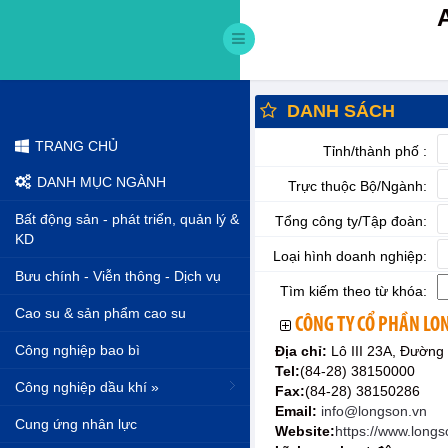
DANH SÁCH
TRANG CHỦ
Tỉnh/thành phố :
DANH MỤC NGÀNH
Trực thuộc Bộ/Ngành:
Bất động sản - phát triển, quản lý &
Tổng công ty/Tập đoàn:
KD
Loại hình doanh nghiệp:
Bưu chính - Viễn thông - Dịch vụ
Tìm kiếm theo từ khóa:
Cao su & sản phẩm cao su
CÔNG TY CỔ PHẦN LO
Công nghiệp bao bì
Địa chỉ:
Lô III 23A, Đườn
Tel:
(84-28) 38150000
Công nghiệp dầu khí »
Fax:
(84-28) 38150286
Email:
info@longson.vn
Cung ứng nhân lực
Website:
https://www.longs