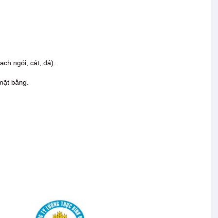
ạch ngói, cát, đá).
 mặt bằng.