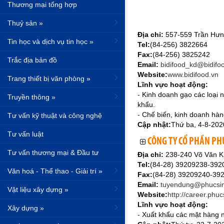
Thương mại tổng hợp
Thuỷ sản »
Địa chỉ:
557-559 Trần Hưn
Tin học và dịch vụ tin học »
Tel:
(84-256) 3822664
Fax:
(84-256) 3825242
Trắc địa bản đồ
Email:
bidifood_kd@bidifo
Website:
www.bidifood.vn
Trang thiết bị văn phòng »
Lĩnh vực hoạt động:
- Kinh doanh gạo các loại 
Truyền thông »
khẩu.
- Chế biến, kinh doanh hàn
Tư vấn kỹ thuật và công nghệ
Cập nhật:
Thứ ba, 4-8-202
Tư vấn luật
CÔNG TY CỔ PHẦN PH
Tư vấn thương mại & Đầu tư
Địa chỉ:
238-240 Võ Văn K
Tel:
(84-28) 39209238-392
Văn hoá - Thể thao - Giải trí »
Fax:
(84-28) 39209240-39
Email:
tuyendung@phucsi
Vật liệu xây dựng »
Website:
http://career.phu
Lĩnh vực hoạt động:
Xây dựng »
- Xuất khẩu các mặt hàng nô