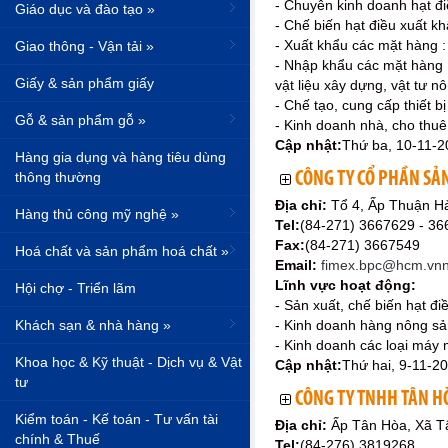
- Chuyên kinh doanh hạt đ
Giáo dục và đào tạo »
- Chế biến hạt điều xuất k
- Xuất khẩu các mặt hàng :
Giao thông - Vận tải »
- Nhập khẩu các mặt hàng :
Giấy & sản phẩm giấy
vật liệu xây dựng, vật tư n
- Chế tạo, cung cấp thiết 
Gỗ & sản phẩm gỗ »
- Kinh doanh nhà, cho thu
Cập nhật:
Thứ ba, 10-11-2
Hàng gia dụng và hàng tiêu dùng
thông thường
CÔNG TY CỔ PHẦN SẢ
Địa chỉ:
Tổ 4, Ấp Thuận H
Hàng thủ công mỹ nghệ »
Tel:
(84-271) 3667629 - 3
Fax:
(84-271) 3667549
Hoá chất và sản phẩm hoá chất »
Email:
fimex.bpc@hcm.vnn
Lĩnh vực hoạt động:
Hội chợ - Triển lãm
- Sản xuất, chế biến hạt đi
Khách sạn & nhà hàng »
- Kinh doanh hàng nông sản
- Kinh doanh các loại máy 
Khoa học & Kỹ thuật - Dịch vụ & Vật
Cập nhật:
Thứ hai, 9-11-2
tư
CÔNG TY TNHH TÂN H
Kiểm toán - Kế toán - Tư vấn tài
Địa chỉ:
Ấp Tân Hòa, Xã Tâ
chính & Thuế
Tel:
(84-276) 3819268