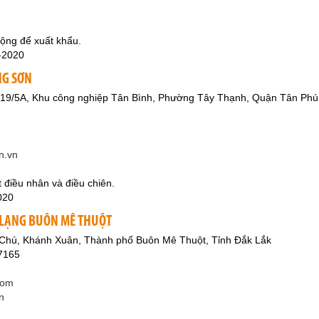
hộng để xuất khẩu.
-2020
NG SƠN
g 19/5A, Khu công nghiệp Tân Bình, Phường Tây Thạnh, Quận Tân Phú
n.vn
t điều nhân và điều chiên.
020
 LẠNG BUÔN MÊ THUỘT
Chú, Khánh Xuân, Thành phố Buôn Mê Thuột, Tỉnh Đắk Lắk
7165
com
n