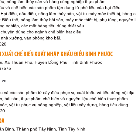
iều, nông lâm thủy sản và hàng công nghiệp thực phẩm.
hẩu và chế biến các sản phẩm tận dụng từ phế liệu của hạt điều.
 Hạt điều, dầu điều, nông lâm thủy sản, vật tư máy móc thiết bị, hàng 
 Điều thô, nông lâm thủy hải sản, máy móc thiết bị, phụ tùng, nguyên 
ông nghiệp, các mặt hàng tiêu dùng thiết yếu.
bị chuyên dùng cho ngành chế biến hạt điều.
ê nhà xưởng, văn phòng kho bãi.
020
N XUẤT CHẾ BIẾN XUẤT NHẬP KHẨU ĐIỀU BÌNH PHƯỚC
ải, Xã Thuận Phú, Huyện Đồng Phú, Tỉnh Bình Phước
667575
.vn
ều và các sản phẩm từ cây điều phục vụ xuất khẩu và tiêu dùng nội địa.
, hải sản, thực phẩm chế biến và nguyên liệu chế biến thực phẩm.
móc, vật tư phục vụ nông nghiệp, vật liệu xây dựng, hàng tiêu dùng.
020
ÒA
n Bình, Thành phố Tây Ninh, Tỉnh Tây Ninh