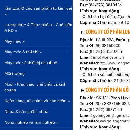
Fax:
(84-276) 3819464
Kim Loại & Các sản phẩm từ kim loại
Lĩnh vực hoạt động:
»
- Chế biến hạt điều, đậu p
Cập nhật:
Thứ năm, 29-10
Lương thực & Thực phẩm - Chế biến
& KD »
CÔNG TY CỔ PHẦN LO
Địa chỉ:
Lô III 23A, Đườn
May mặc »
Tel:
(84-28) 38150000
Fax:
(84-28) 38150286
Máy móc & thiết bị »
Email:
info@longson.vn
Máy móc và thiết bị cho thuê
Website:
http://www.longso
Lĩnh vực hoạt động:
Môi trường
- Chế biến và xuất khẩu hạ
Cập nhật:
Thứ tư, 21-10-2
Muối - Khai thác, chế biến và kinh
CÔNG TY CỔ PHẦN GỖ
doanh
Địa chỉ:
Số 131 Phan Huy 
Ngân hàng, tài chính và bảo hiểm »
Tel:
(84-262) 3827155-382
Fax:
(84-262) 3827160
Nhựa & sản phẩm nhựa
Email:
golangbmt@gmail.
Website:
www.golangbmt.v
Nông nghiệp và lâm nghiệp »
Lĩnh vực hoạt động: