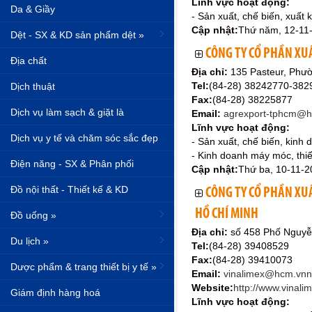
Lĩnh vực hoạt động:
Da & Giầy
- Sản xuất, chế biến, xuất 
Cập nhật:
Thứ năm, 12-11
Dệt - SX & KD sản phẩm dệt »
CÔNG TY CỔ PHẦN XU
Địa chất
Địa chỉ:
135 Pasteur, Phư
Tel:
(84-28) 38242770-38
Dịch thuật
Fax:
(84-28) 38225877
Dịch vụ làm sạch & giặt là
Email:
agrexport-tphcm@h
Lĩnh vực hoạt động:
Dịch vụ y tế và chăm sóc sắc đẹp
- Sản xuất, chế biến, kinh
- Kinh doanh máy móc, thiế
Điện năng - SX & Phân phối
Cập nhật:
Thứ ba, 10-11-2
Đồ nội thất - Thiết kế & KD
CÔNG TY CỔ PHẦN XU
HỒ CHÍ MINH
Đồ uống »
Địa chỉ:
số 458 Phố Nguyễ
Du lịch »
Tel:
(84-28) 39408529
Fax:
(84-28) 39410073
Dược phẩm & trang thiết bị y tế »
Email:
vinalimex@hcm.vnn
Website:
http://www.vinali
Giám định hàng hoá
Lĩnh vực hoạt động: