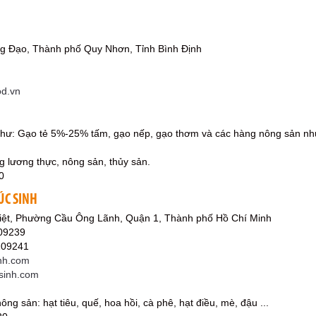
g Đạo, Thành phố Quy Nhơn, Tỉnh Bình Định
od.vn
như: Gạo tẻ 5%-25% tấm, gạo nếp, gạo thơm và các hàng nông sản như: s
g lương thực, nông sản, thủy sản.
0
ÚC SINH
iệt, Phường Cầu Ông Lãnh, Quận 1, Thành phố Hồ Chí Minh
09239
209241
nh.com
csinh.com
ng sản: hạt tiêu, quế, hoa hồi, cà phê, hạt điều, mè, đậu ...