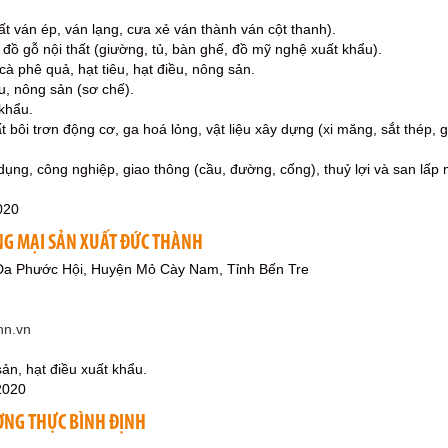
ất ván ép, ván lạng, cưa xẻ ván thành ván cột thanh).
 đồ gỗ nội thất (giường, tủ, bàn ghế, đồ mỹ nghệ xuất khẩu).
à phê quả, hạt tiêu, hạt điều, nông sản.
ều, nông sản (sơ chế).
 khẩu.
 bôi trơn động cơ, ga hoá lỏng, vật liệu xây dựng (xi măng, sắt thép, g
dụng, công nghiệp, giao thông (cầu, đường, cống), thuỷ lợi và san lấp
020
G MẠI SẢN XUẤT ĐỨC THÀNH
 Đa Phước Hội, Huyện Mỏ Cày Nam, Tỉnh Bến Tre
nn.vn
ản, hạt điều xuất khẩu.
2020
ƠNG THỰC BÌNH ĐỊNH