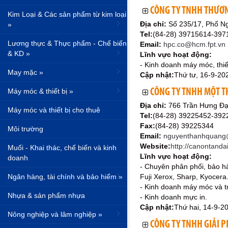
CÔNG TY TNHH THƯƠN
Kim Loại & Các sản phẩm từ kim loại
Địa chỉ:
Số 235/17, Phố N
»
Tel:
(84-28) 39715614-397
Lương thực & Thực phẩm - Chế biến
Email:
hpc.co@hcm.fpt.vn
& KD »
Lĩnh vực hoạt động:
- Kinh doanh máy móc, thiết
May mặc »
Cập nhật:
Thứ tư, 16-9-20
Máy móc & thiết bị »
CÔNG TY TNHH MỘT T
Địa chỉ:
766 Trần Hưng Đạ
Máy móc và thiết bị cho thuê
Tel:
(84-28) 39225452-39
Fax:
(84-28) 39225344
Môi trường
Email:
nguyenthanhquang@t
Website:
http://canontand
Muối - Khai thác, chế biến và kinh
Lĩnh vực hoạt động:
doanh
- Chuyên phân phối, bảo h
Ngân hàng, tài chính và bảo hiểm »
Fuji Xerox, Sharp, Kyocera
- Kinh doanh máy móc và tr
Nhựa & sản phẩm nhựa
- Kinh doanh mực in.
Cập nhật:
Thứ hai, 14-9-2
Nông nghiệp và lâm nghiệp »
CÔNG TY TNHH GIẢI P