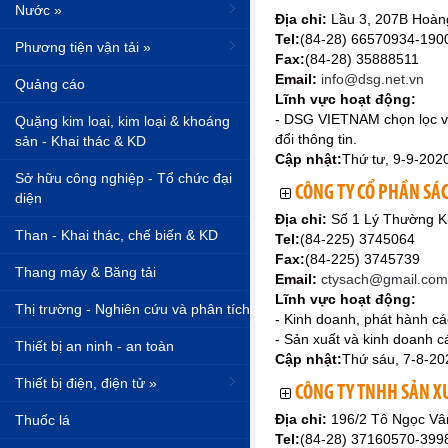
Nước »
Địa chỉ:
Lầu 3, 207B Hoàn
Tel:
(84-28) 66570934-190
Phương tiện vận tải »
Fax:
(84-28) 35888511
Email:
info@dsg.net.vn
Quảng cáo
Lĩnh vực hoạt động:
- DSG VIETNAM chọn lọc và
Quặng kim loại, kim loại & khoáng
đổi thông tin.
sản - Khai thác & KD
Cập nhật:
Thứ tư, 9-9-202
Sở hữu công nghiệp - Tổ chức đại
CÔNG TY CỔ PHẦN SÁ
diện
Địa chỉ:
Số 1 Lý Thường K
Than - Khai thác, chế biến & KD
Tel:
(84-225) 3745064
Fax:
(84-225) 3745739
Thang máy & Băng tải
Email:
ctysach@gmail.com
Lĩnh vực hoạt động:
Thị trường - Nghiên cứu và phân tích
- Kinh doanh, phát hành các
- Sản xuất và kinh doanh các
Thiết bị an ninh - an toàn
Cập nhật:
Thứ sáu, 7-8-20
Thiết bị điện, điện tử »
CÔNG TY TNHH SẢN 
Địa chỉ:
196/2 Tô Ngọc Vâ
Thuốc lá
Tel:
(84-28) 37160570-39