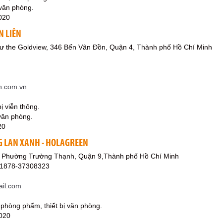
 văn phòng.
020
N LIÊN
ư the Goldview, 346 Bến Vân Đồn, Quận 4, Thành phố Hồ Chí Minh
en.com.vn
bị viễn thông.
 văn phòng.
20
 LAN XANH - HOLAGREEN
, Phường Trường Thạnh, Quận 9,Thành phố Hồ Chí Minh
01878-37308323
il.com
 phòng phẩm, thiết bị văn phòng.
020