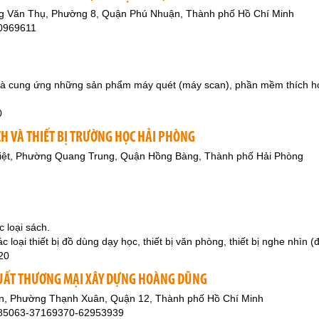
g Văn Thụ, Phường 8, Quận Phú Nhuận, Thành phố Hồ Chí Minh
0969611
 cung ứng những sản phẩm máy quét (máy scan), phần mềm thích hợp
0
CH VÀ THIẾT BỊ TRƯỜNG HỌC HẢI PHÒNG
iệt, Phường Quang Trung, Quận Hồng Bàng, Thành phố Hải Phòng
 loại sách.
 loại thiết bị đồ dùng dạy học, thiết bị văn phòng, thiết bị nghe nhìn (đ
20
XUẤT THƯƠNG MẠI XÂY DỰNG HOÀNG DŨNG
n, Phường Thạnh Xuân, Quận 12, Thành phố Hồ Chí Minh
985063-37169370-62953939