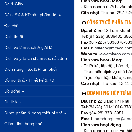
Lĩnh vực hoạt động:
Da & Giầy
- Kinh doanh thiết bị văn 
Cập nhật:
Thứ ba, 29-12-
Dệt - SX & KD sản phẩm dệt »
CÔNG TY CỔ PHẦN TI
Địa chất
Địa chỉ:
Số 12 Trần Khánh
Tel:
(84-225) 3836481-35
Dịch thuật
Fax:
(84-225) 3836378-38
Dịch vụ làm sạch & giặt là
Email:
miteco@miteco.com.
Website:
www.miteco.com.
Dịch vụ y tế và chăm sóc sắc đẹp
Lĩnh vực hoạt động:
- Thiết kế, lắp đặt, bảo trì,
Điện năng - SX & Phân phối
- Thực hiện dịch vụ chế bản
- Trực tiếp nhập khẩu, cung
Đồ nội thất - Thiết kế & KD
Cập nhật:
Thứ sáu, 13-11-
Đồ uống »
DOANH NGHIỆP TƯ N
Địa chỉ:
22 Đặng Thị Nhu,
Du lịch »
Tel:
(84-28) 39141016-378
Dược phẩm & trang thiết bị y tế »
Fax:
(84-28) 37815051
Email:
namdunghcm@gmai
Giám định hàng hoá
Lĩnh vực hoạt động:
- Kinh doanh mực in và thi