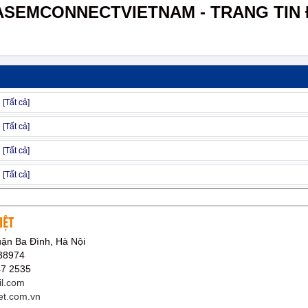
ASEMCONNECTVIETNAM - TRANG TIN 
IỆT
uận Ba Đình, Hà Nội
38974
47 2535
il.com
iet.com.vn