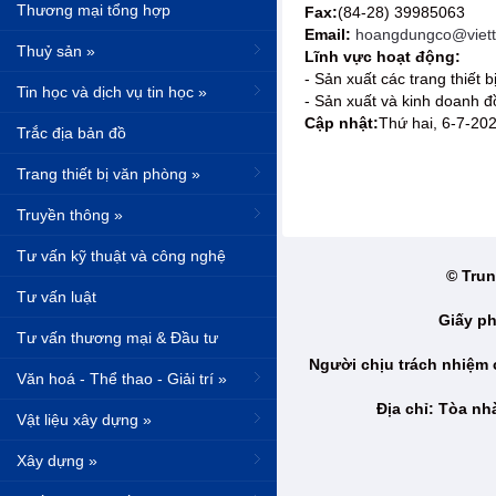
Thương mại tổng hợp
Fax:
(84-28) 39985063
Email:
hoangdungco@viett
Thuỷ sản »
Lĩnh vực hoạt động:
- Sản xuất các trang thiết 
Tin học và dịch vụ tin học »
- Sản xuất và kinh doanh đ
Cập nhật:
Thứ hai, 6-7-20
Trắc địa bản đồ
Trang thiết bị văn phòng »
Truyền thông »
Tư vấn kỹ thuật và công nghệ
© Trun
Tư vấn luật
Giấy ph
Tư vấn thương mại & Đầu tư
Người chịu trách nhiệm
Văn hoá - Thể thao - Giải trí »
Địa chỉ: Tòa n
Vật liệu xây dựng »
Xây dựng »