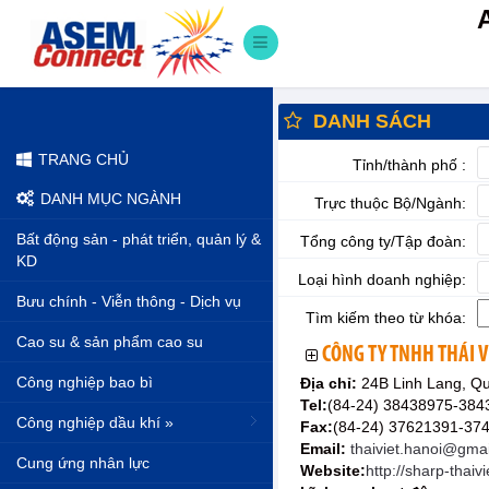
DANH SÁCH
TRANG CHỦ
Tỉnh/thành phố :
DANH MỤC NGÀNH
Trực thuộc Bộ/Ngành:
Bất động sản - phát triển, quản lý &
Tổng công ty/Tập đoàn:
KD
Loại hình doanh nghiệp:
Bưu chính - Viễn thông - Dịch vụ
Tìm kiếm theo từ khóa:
Cao su & sản phẩm cao su
CÔNG TY TNHH THÁI V
Công nghiệp bao bì
Địa chỉ:
24B Linh Lang, Q
Tel:
(84-24) 38438975-384
Công nghiệp dầu khí »
Fax:
(84-24) 37621391-37
Email:
thaiviet.hanoi@gma
Cung ứng nhân lực
Website:
http://sharp-thaiv