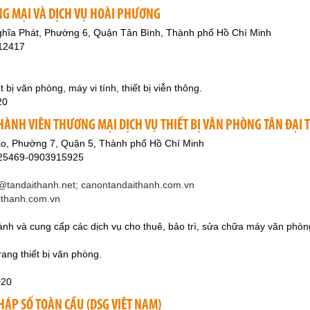
G MẠI VÀ DỊCH VỤ HOÀI PHƯƠNG
ghĩa Phát, Phường 6, Quận Tân Bình, Thành phố Hồ Chí Minh
12417
 bị văn phòng, máy vi tính, thiết bị viễn thông.
20
HÀNH VIÊN THƯƠNG MẠI DỊCH VỤ THIẾT BỊ VĂN PHÒNG TÂN ĐẠI
o, Phường 7, Quận 5, Thành phố Hồ Chí Minh
225469-0903915925
andaithanh.net; canontandaithanh.com.vn
aithanh.com.vn
ành và cung cấp các dịch vụ cho thuê, bảo trì, sửa chữa máy văn phò
.
ang thiết bị văn phòng.
020
HÁP SỐ TOÀN CẦU (DSG VIỆT NAM)