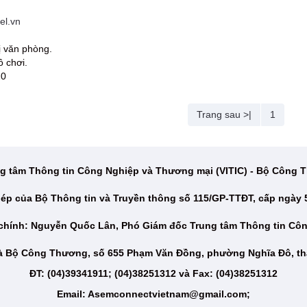
el.vn
bị văn phòng.
ồ chơi.
20
Trang sau >|
1
g tâm Thông tin Công Nghiệp và Thương mại (VITIC) - Bộ Công
ép của Bộ Thông tin và Truyền thông số 115/GP-TTĐT, cấp ngày 
 chính: Nguyễn Quốc Lân, Phó Giám đốc Trung tâm Thông tin Cô
hà Bộ Công Thương, số 655 Phạm Văn Đồng, phường Nghĩa Đô, th
ĐT: (04)39341911; (04)38251312 và Fax: (04)38251312
Email: Asemconnectvietnam@gmail.com;