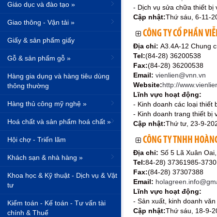
Giáo dục và đào tạo »
- Dịch vụ sửa chữa thiết bị
Cập nhật:
Thứ sáu, 6-11-2
Giao thông - Vận tải »
CÔNG TY CỔ PHẦN VIỄ
Giấy & sản phẩm giấy
Địa chỉ:
A3.4A-12 Chung c
Tel:
(84-28) 36200538
Gỗ & sản phẩm gỗ »
Fax:
(84-28) 36200538
Email:
vienlien@vnn.vn
Hàng gia dụng và hàng tiêu dùng
Website:
http://www.vienli
thông thường
Lĩnh vực hoạt động:
Hàng thủ công mỹ nghệ »
- Kinh doanh các loại thiết 
- Kinh doanh trang thiết bị
Hoá chất và sản phẩm hoá chất »
Cập nhật:
Thứ tư, 23-9-20
CÔNG TY TNHH HOÀNG
Hội chợ - Triển lãm
Địa chỉ:
Số 5 Lã Xuân Oai
Khách sạn & nhà hàng »
Tel:
84-28) 37361985-373
Fax:
(84-28) 37307388
Khoa học & Kỹ thuật - Dịch vụ & Vật
Email:
holagreen.info@gma
tư
Lĩnh vực hoạt động:
- Sản xuất, kinh doanh văn
Kiểm toán - Kế toán - Tư vấn tài
Cập nhật:
Thứ sáu, 18-9-2
chính & Thuế