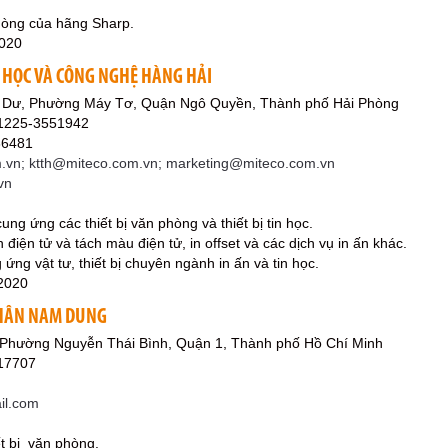
phòng của hãng Sharp.
2020
N HỌC VÀ CÔNG NGHỆ HÀNG HẢI
 Dư, Phường Máy Tơ, Quận Ngô Quyền, Thành phố Hải Phòng
51225-3551942
36481
vn; ktth@miteco.com.vn; marketing@miteco.com.vn
vn
 cung ứng các thiết bị văn phòng và thiết bị tin học.
 điện tử và tách màu điện tử, in offset và các dịch vụ in ấn khác.
 ứng vật tư, thiết bị chuyên ngành in ấn và tin học.
2020
HÂN NAM DUNG
 Phường Nguyễn Thái Bình, Quận 1, Thành phố Hồ Chí Minh
17707
l.com
ết bị văn phòng.