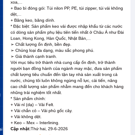
xoa,...
+ Bao bì đóng gói: Túi nilon PP, PE, túi zipper, túi vải không
dệt,...
+ Băng keo, băng dính.
* Đặc biệt: Sản phẩm keo vải được nhập khẩu từ các nước
có dòng sản phẩm phụ liệu tiên tiến nhất ở Châu Á như Đài
Loan, Hong Kong, Hàn Quốc, Nhật Bản,...
➢ Chất lượng ổn định, bền đẹp.
➢ Chủng loại đa dạng, màu sắc phong phú.
➢ Giá thành cạnh tranh.
Với mục tiêu trở thành nhà cung cấp ổn định, trở thành
người bạn đồng hành của ngành may mặc, đưa sản phẩm
chất lượng tiêu chuẩn đến tận tay nhà sản xuất trong cả
nước, chúng tôi luôn không ngừng nỗ lực, cải tiến, nâng
cao chất lượng sản phẩm nhằm mang đến cho khách hàng
nhũng trải nghiệm tốt nhất.
t
* Sản phẩm chính:
+ Vải nỉ (dạ) – Vải Felt.
+ Vải chắn cỏ – Vải phủ gốc cây.
+ Vải không dệt.
+ Keo – Mex – Interlining.
Cập nhật:
Thứ hai, 29-6-2026
ại