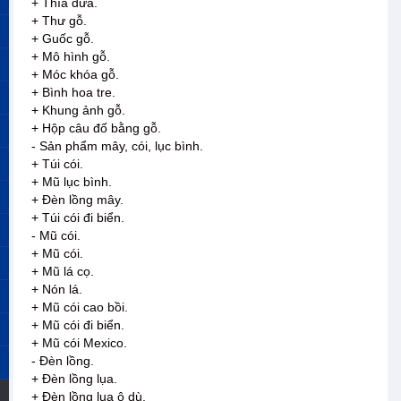
+ Thìa dừa.
+ Thư gỗ.
+ Guốc gỗ.
+ Mô hình gỗ.
+ Móc khóa gỗ.
+ Bình hoa tre.
+ Khung ảnh gỗ.
+ Hộp câu đố bằng gỗ.
- Sản phẩm mây, cói, lục bình.
+ Túi cói.
+ Mũ lục bình.
+ Đèn lồng mây.
+ Túi cói đi biển.
- Mũ cói.
+ Mũ cói.
+ Mũ lá cọ.
+ Nón lá.
+ Mũ cói cao bồi.
+ Mũ cói đi biển.
+ Mũ cói Mexico.
- Đèn lồng.
+ Đèn lồng lụa.
+ Đèn lồng lụa ô dù.