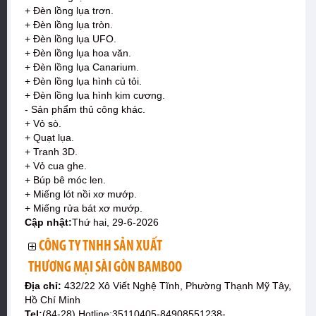
+ Đèn lồng lụa trơn.
+ Đèn lồng lụa tròn.
+ Đèn lồng lụa UFO.
+ Đèn lồng lụa hoa văn.
+ Đèn lồng lụa Canarium.
+ Đèn lồng lụa hình củ tỏi.
+ Đèn lồng lụa hình kim cương.
- Sản phẩm thủ công khác.
+ Vỏ sò.
+ Quạt lụa.
+ Tranh 3D.
+ Vỏ cua ghe.
+ Búp bê móc len.
+ Miếng lót nồi xơ mướp.
+ Miếng rửa bát xơ mướp.
Cập nhật:
Thứ hai, 29-6-2026
CÔNG TY TNHH SẢN XUẤT
THƯƠNG MẠI SÀI GÒN BAMBOO
Địa chỉ:
432/22 Xô Viết Nghệ Tĩnh, Phường Thạnh Mỹ Tây,
Hồ Chí Minh
Tel:
(84-28) Hotline:35110405-84908551238-