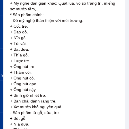
+ Mỹ nghệ dân gian khác: Quạt lụa, vỏ sò trang trí, miếng
sơ mướp tắm,...
* Sản phẩm chính:
- Đồ mỹ nghệ thân thiện với môi trường.
+ Cốc tre.
+ Dao gỗ.
+ Nĩa gỗ.
+ Túi vải.
+ Bát dừa.
+ Thìa gỗ.
+ Lược tre.
+ Ống hút tre.
+ Thảm cói.
ch
+ Ống hút cỏ.
+ Ống hút gạo.
+ Ống hút sậy.
+ Bình giữ nhiệt tre.
+ Bàn chải đánh răng tre.
+ Xơ mướp khô nguyên quả.
- Sản phẩm từ gỗ, dừa, tre.
+ Bút gỗ.
+ Nĩa dừa.