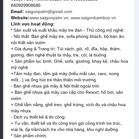
840909808686
Email:
saigonpalm@gmail.com
Website:
www.saigonpalm.vn; www.saigonbamboo.vn
Lĩnh vực hoạt động:
* Sản xuất và xuất khẩu mây tre đan - Thủ công mỹ nghệ:
- Nội thất: Bàn ghế mây tre, sofa phòng khách, bộ bàn ăn,
nội thất sân vườn.
+ Gia dụng & Trang trí: Túi xách, giỏ, rổ, đĩa, hộp, thảm,
gương, đèn nghệ thuật từ mây, tre, cói, lá buông.
+ Sản phẩm lục bình: Ghế, sofa, giường, khay kệ, chậu hoa
mỹ nghệ.
+Tấm mây đan, tấm giả mây (kiểu mắt cáo, caro, nong
mốt,..) và ống hút tre thân thiện môi trường.
- Bàn ghế nhựa giả mây & Nội thất ngoài trời:
+ Bàn ghế nhựa giả mây cao cấp cho Resort, hồ bơi, sân
vườn.
+ Ghế tắm nắng, ghế treo, ghế trứng, xích đu và chậu hoa
mây nhựa.
- Dịch vụ thiết kế & thi công:
+ Tư vấn, thiết kế và thi công trọn gói công trình tre trúc,
mái lá, ốp trần/vách tre cho nhà hàng, khu nghỉ dưỡng.
* Sản phẩm chính;