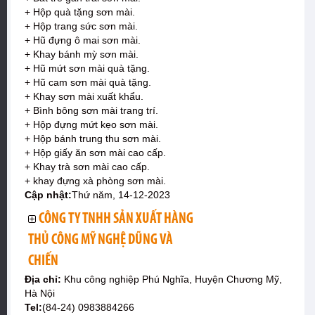
+ Hộp quà tặng sơn mài.
+ Hộp trang sức sơn mài.
+ Hũ đựng ô mai sơn mài.
+ Khay bánh mỳ sơn mài.
+ Hũ mứt sơn mài quà tặng.
+ Hũ cam sơn mài quà tặng.
+ Khay sơn mài xuất khẩu.
+ Bình bông sơn mài trang trí.
+ Hộp đựng mứt kẹo sơn mài.
+ Hộp bánh trung thu sơn mài.
+ Hộp giấy ăn sơn mài cao cấp.
+ Khay trà sơn mài cao cấp.
+ khay đựng xà phòng sơn mài.
Cập nhật:
Thứ năm, 14-12-2023
CÔNG TY TNHH SẢN XUẤT HÀNG
THỦ CÔNG MỸ NGHỆ DŨNG VÀ
CHIẾN
Địa chỉ:
Khu công nghiệp Phú Nghĩa, Huyện Chương Mỹ,
Hà Nội
Tel:
(84-24) 0983884266