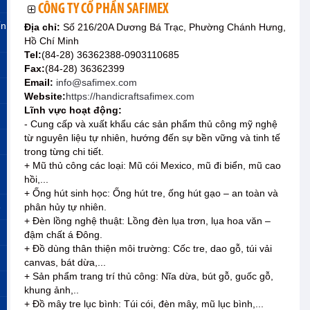
CÔNG TY CỔ PHẦN SAFIMEX
ến
Địa chỉ:
Số 216/20A Dương Bá Trạc, Phường Chánh Hưng,
Hồ Chí Minh
Tel:
(84-28) 36362388-0903110685
Fax:
(84-28) 36362399
Email:
info@safimex.com
Website:
https://handicraftsafimex.com
Lĩnh vực hoạt động:
- Cung cấp và xuất khẩu các sản phẩm thủ công mỹ nghệ
từ nguyên liệu tự nhiên, hướng đến sự bền vững và tinh tế
trong từng chi tiết.
+ Mũ thủ công các loại: Mũ cói Mexico, mũ đi biển, mũ cao
hồi,...
+ Ống hút sinh học: Ống hút tre, ống hút gạo – an toàn và
»
phân hủy tự nhiên.
+ Đèn lồng nghệ thuật: Lồng đèn lụa trơn, lụa hoa văn –
đậm chất á Đông.
+ Đồ dùng thân thiện môi trường: Cốc tre, dao gỗ, túi vải
canvas, bát dừa,...
+ Sản phẩm trang trí thủ công: Nĩa dừa, bút gỗ, guốc gỗ,
khung ảnh,..
+ Đồ mây tre lục bình: Túi cói, đèn mây, mũ lục bình,...