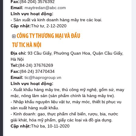
Fax:
(84-204) 3576392
Email:
maytredan@abc.com
Lĩnh vực hoạt động:
- Sản xuất và kinh doanh hàng mây tre các loại.
Cập nhật:
Thứ tư, 2-12-2020
CÔNG TY THƯƠNG MẠI VÀ ĐẦU
TƯ TIC HÀ NỘI
Địa chỉ:
93 Cầu Giấy, Phường Quan Hoa, Quận Cầu Giấy,
Hà Nội
Tel:
(84-24) 37676269
Fax:
(84-24) 37470434
Email:
tic@haprogroup.vn
Lĩnh vực hoạt động:
- Xuất khẩu hàng mây tre, thủ công mỹ nghệ, gốm sứ, may
mặc, nông lâm sản (sản phẩm chính là hàng mây tre).
- Nhập khẩu nguyên liệu vật tư, máy móc, thiết bị phục vụ
sản xuất hàng xuất khẩu.
- Kinh doanh: gạo, thực phẩm chế biến, rượu, bia, nước
giải khát, hóa mỹ phẩm, giấy các loại và đồ gia dụng.
Cập nhật:
Thứ ba, 10-11-2020