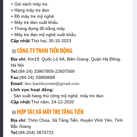
+ Giỏ xách mây tre.
+ Hàng mây tre đan.
+ Đồ mây tre mỹ nghệ.
+ Mây tre đan xuất khẩu.
+ Thùng đựng đồ bằng mây.
+ Mây tre đan mỹ nghệ xuất khẩu.
Cập nhật:
Thứ hai, 30-10-2023
CÔNG TY TNHH TIẾN ĐỘNG
Địa chỉ:
Km19, Quốc Lộ 6A, Biên Giang, Quận Hà Đông,
Hà Nội
Tel:
(84-24) 33867809-22607569
Fax:
(84-24) 33868688
Email:
lien.bambooviet@gmail.com
Lĩnh vực hoạt động:
- Sản xuất hàng thủ công mỹ nghệ, mây tre đan.
Cập nhật:
Thứ năm, 24-12-2020
HỢP TÁC XÃ MÂY TRE TĂNG TIẾN
Địa chỉ:
Thôn Chùa, Xã Tăng Tiến, Huyện Vĩnh Yên, Tỉnh
Bắc Giang
Tel:
(84-204) 3874723