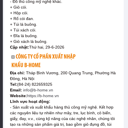
- Đồ thủ công mỹ nghệ khác.
+ Giỏ cói.
+ Hộp cói.
+ Rổ cói đan.
+ Túi lá buông.
+ Túi xách cói.
+ Đĩa lá buông.
+ Giỏ xách lá buông.
Cập nhật:
Thứ hai, 29-6-2026
CÔNG TY CỔ PHẦN XUẤT NHẬP
KHẨU B-HOME
Địa chỉ:
Tháp Bình Vương, 200 Quang Trung, Phường Hà
Đông, Hà Nội
Tel:
(84-24) 822659325
Email:
info@b-home.vn
Website:
https://b-home.vn
Lĩnh vực hoạt động:
- Sản xuất và xuất khẩu hàng thủ công mỹ nghệ. Kết hợp
các nguyên liệu tự nhiên như mây, tre, lục bình, cỏ biển,
giấy, đay, v.v., cùng kỹ năng của các nghệ nhân, chúng tôi
tạo ra những sản phẩm giá trị, bao gồm giỏ đựng đồ, túi