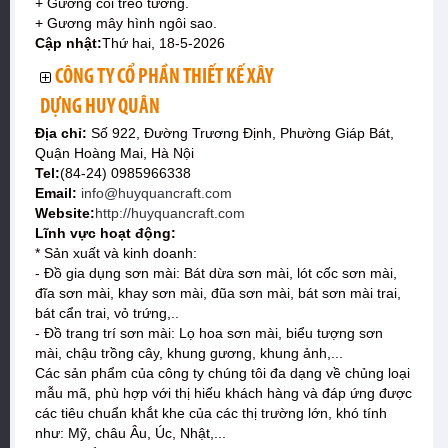
+ Gương cói treo tường.
+ Gương mây hình ngôi sao.
Cập nhật:
Thứ hai, 18-5-2026
CÔNG TY CỔ PHẦN THIẾT KẾ XÂY
DỰNG HUY QUÂN
Địa chỉ:
Số 922, Đường Trương Định, Phường Giáp Bát,
Quận Hoàng Mai, Hà Nội
Tel:
(84-24) 0985966338
Email:
info@huyquancraft.com
Website:
http://huyquancraft.com
Lĩnh vực hoạt động:
* Sản xuất và kinh doanh:
- Đồ gia dụng sơn mài: Bát dừa sơn mài, lót cốc sơn mài,
đĩa sơn mài, khay sơn mài, đũa sơn mài, bát sơn mài trai,
bát cẩn trai, vỏ trứng,..
- Đồ trang trí sơn mài: Lọ hoa sơn mài, biểu tượng sơn
mài, chậu trồng cây, khung gương, khung ảnh,...
Các sản phẩm của công ty chúng tôi đa dạng về chủng loại
mẫu mã, phù hợp với thị hiếu khách hàng và đáp ứng được
các tiêu chuẩn khắt khe của các thị trường lớn, khó tính
như: Mỹ, châu Âu, Úc, Nhật,...