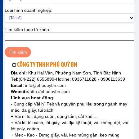
Loại hình doanh nghiệp:
Tìm kiếm theo từ khóa:
CÔNG TY TNHH PHÚ QUÝ BN
Địa chỉ:
Khu Hai Vân, Phường Nam Sơn, Tỉnh Bắc Ninh
Tel:
(84-222) 6555899-Hotline: 0936711828 - 0906113639
Email:
info@phuquybn.com
Website:
http://phuquybn.com
Lĩnh vực hoạt động:
- Cung cấp Vải Nỉ Felt và nguyên phụ liệu trong ngành may
mặc, da giày, túi xách.
+ Vải nỉ felt dạng cuộn, dạng tấm, cắt khổ,...
+ Vải lót túi xách, lót giày, vải địa kỹ thuật, vải không dệt, vải
lót poly, cotton,...
+ Mex - Keo - Dựng giấy, vải, keo mùng gân, keo mùng