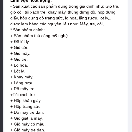
Lĩnh vực hoạt động:
- Sản xuất các sản phẩm dùng trong gia đình như: Giỏ tre,
giỏ cói, túi xách tre, khay mây, thùng đựng đồ, hộp đựng
giấy, hộp đựng đồ trang sức, lọ hoa, lẵng rượu, lót ly,..
được làm bằng các nguyên liệu như: Mây, tre, cói,...
* Sản phẩm chính:
+ Sản phẩm thủ công mỹ nghệ.
+ Đế lót ly.
+ Giỏ cói.
+ Giỏ mây.
+ Giỏ tre.
+ Lọ hoa.
+ Lót ly.
+ Khay mây.
+ Lãng rượu.
+ Rổ mây tre.
+Túi xách tre.
+ Hộp khăn giấy.
+ Hộp trang sức.
+ Đồ mây tre đan.
+ Giỏ giặt là mây.
+ Giỏ mây có màu.
+ Giỏ mây tre đan.