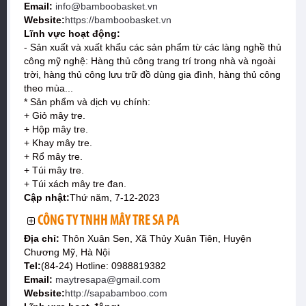
Email:
info@bamboobasket.vn
Website:
https://bamboobasket.vn
Lĩnh vực hoạt động:
- Sản xuất và xuất khẩu các sản phẩm từ các làng nghề thủ
công mỹ nghệ: Hàng thủ công trang trí trong nhà và ngoài
trời, hàng thủ công lưu trữ đồ dùng gia đình, hàng thủ công
theo mùa...
* Sản phẩm và dịch vụ chính:
+ Giỏ mây tre.
+ Hộp mây tre.
+ Khay mây tre.
+ Rổ mây tre.
+ Túi mây tre.
+ Túi xách mây tre đan.
Cập nhật:
Thứ năm, 7-12-2023
CÔNG TY TNHH MÂY TRE SA PA
Địa chỉ:
Thôn Xuân Sen, Xã Thủy Xuân Tiên, Huyện
Chương Mỹ, Hà Nội
Tel:
(84-24) Hotline: 0988819382
Email:
maytresapa@gmail.com
Website:
http://sapabamboo.com