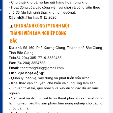
- Cho thuê kho bãi và lưu giữ hàng hoá trong kho.
- Hoạt động của các công viên vui chơi và công viên theo
ến
chủ đề (du lịch sinh thái, khu nghỉ dưỡng).
Cập nhật:
Thứ hai, 9-11-2020
CHI NHÁNH CÔNG TY TNHH MỘT
THÀNH VIÊN LÂM NGHIỆP ĐÔNG
BẮC
Địa chỉ:
Số 160, Phố Xương Giang, Thành phố Bắc Giang,
Tỉnh Bắc Giang
Tel:
(84-204) 38517719-3859485
Fax:
(84-204) 3854785
Email:
thantrongdung@gmail.com
Lĩnh vực hoạt động:
»
- Quản lý, bảo vệ, xây dựng và phát triển vốn rừng.
- Khai thác vận chuyển, chế biến và cung ứng lâm sản.
- Tư vấn thiết kế, quy hoạch và xây dựng các dự án lâm
nghiệp.
- Sản xuất và dịch vụ vật tư kỹ thuật phục vụ sản xuất nông
lâm nghiệp, tiêu thụ sản phẩm lâm nông nghiệp cho các tổ
chức cá nhân.