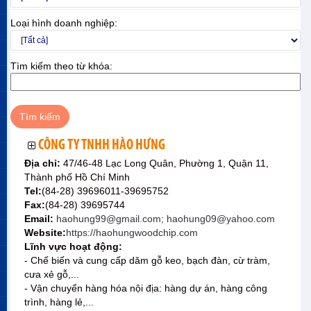
Loại hình doanh nghiệp:
Tìm kiếm theo từ khóa:
CÔNG TY TNHH HÀO HƯNG
Địa chỉ:
47/46-48 Lạc Long Quân, Phường 1, Quận 11,
Thành phố Hồ Chí Minh
Tel:
(84-28) 39696011-39695752
Fax:
(84-28) 39695744
Email:
haohung99@gmail.com; haohung09@yahoo.com
Website:
https://haohungwoodchip.com
Lĩnh vực hoạt động:
- Chế biến và cung cấp dăm gỗ keo, bạch đàn, cừ tràm,
cưa xẻ gỗ,...
- Vận chuyển hàng hóa nội địa: hàng dự án, hàng công
trình, hàng lẻ,...