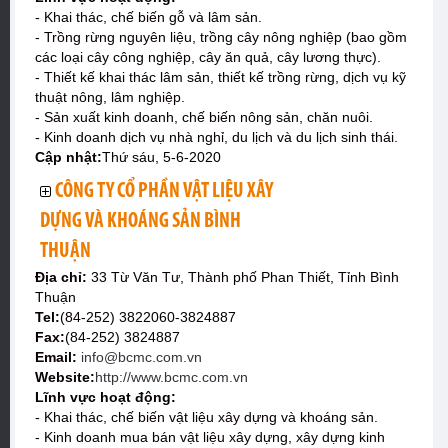
- Khai thác, chế biến gỗ và lâm sản.
- Trồng rừng nguyên liệu, trồng cây nông nghiệp (bao gồm
các loại cây công nghiệp, cây ăn quả, cây lương thực).
- Thiết kế khai thác lâm sản, thiết kế trồng rừng, dịch vụ kỹ
thuật nông, lâm nghiệp.
- Sản xuất kinh doanh, chế biến nông sản, chăn nuôi.
- Kinh doanh dịch vụ nhà nghỉ, du lịch và du lịch sinh thái.
Cập nhật:
Thứ sáu, 5-6-2020
CÔNG TY CỔ PHẦN VẬT LIỆU XÂY
DỰNG VÀ KHOÁNG SẢN BÌNH
THUẬN
Địa chỉ:
33 Từ Văn Tư, Thành phố Phan Thiết, Tỉnh Bình
Thuận
Tel:
(84-252) 3822060-3824887
Fax:
(84-252) 3824887
Email:
info@bcmc.com.vn
Website:
http://www.bcmc.com.vn
Lĩnh vực hoạt động:
- Khai thác, chế biến vật liệu xây dựng và khoáng sản.
- Kinh doanh mua bán vật liệu xây dựng, xây dựng kinh