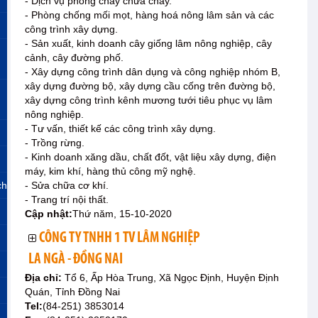
- Dịch vụ phòng cháy chữa cháy.
- Phòng chống mối mọt, hàng hoá nông lâm sản và các
công trình xây dựng.
- Sản xuất, kinh doanh cây giống lâm nông nghiệp, cây
cảnh, cây đường phố.
- Xây dựng công trình dân dụng và công nghiệp nhóm B,
xây dựng đường bộ, xây dựng cầu cống trên đường bộ,
xây dựng công trình kênh mương tưới tiêu phục vụ lâm
nông nghiệp.
- Tư vấn, thiết kế các công trình xây dựng.
- Trồng rừng.
- Kinh doanh xăng dầu, chất đốt, vật liệu xây dựng, điện
máy, kim khí, hàng thủ công mỹ nghệ.
ch
- Sửa chữa cơ khí.
- Trang trí nội thất.
Cập nhật:
Thứ năm, 15-10-2020
CÔNG TY TNHH 1 TV LÂM NGHIỆP
LA NGÀ - ĐỒNG NAI
Địa chỉ:
Tổ 6, Ấp Hòa Trung, Xã Ngọc Định, Huyện Định
Quán, Tỉnh Đồng Nai
Tel:
(84-251) 3853014