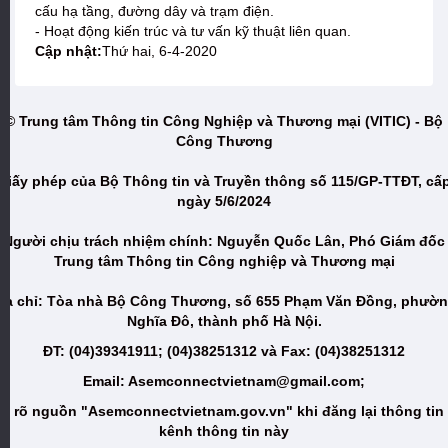
cấu hạ tầng, đường dây và trạm điện.
- Hoạt động kiến trúc và tư vấn kỹ thuật liên quan.
Cập nhật:
Thứ hai, 6-4-2020
© Trung tâm Thông tin Công Nghiệp và Thương mại (VITIC) - Bộ
Công Thương
Giấy phép của Bộ Thông tin và Truyền thông số 115/GP-TTĐT, cấ
ngày 5/6/2024
Người chịu trách nhiệm chính: Nguyễn Quốc Lân, Phó Giám đốc
Trung tâm Thông tin Công nghiệp và Thương mại
ịa chỉ: Tòa nhà Bộ Công Thương, số 655 Phạm Văn Đồng, phườ
Nghĩa Đô, thành phố Hà Nội.
ĐT: (04)39341911; (04)38251312 và Fax: (04)38251312
Email: Asemconnectvietnam@gmail.com;
i rõ nguồn "Asemconnectvietnam.gov.vn" khi đăng lại thông tin
kênh thông tin này