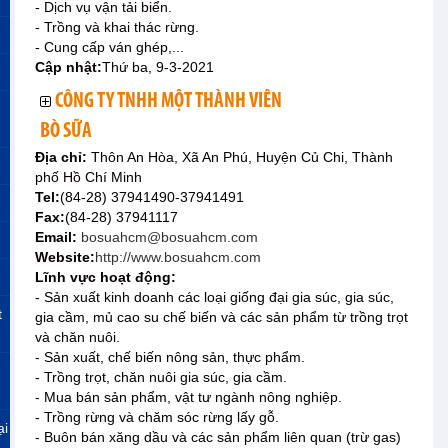
- Dịch vụ vận tải biển.
- Trồng và khai thác rừng.
- Cung cấp ván ghép,...
Cập nhật:
Thứ ba, 9-3-2021
CÔNG TY TNHH MỘT THÀNH VIÊN
BÒ SỮA
Địa chỉ:
Thôn An Hòa, Xã An Phú, Huyện Củ Chi, Thành
phố Hồ Chí Minh
Tel:
(84-28) 37941490-37941491
Fax:
(84-28) 37941117
Email:
bosuahcm@bosuahcm.com
Website:
http://www.bosuahcm.com
Lĩnh vực hoạt động:
- Sản xuất kinh doanh các loại giống đại gia súc, gia súc,
t
gia cầm, mủ cao su chế biến và các sản phẩm từ trồng trọt
và chăn nuôi.
- Sản xuất, chế biến nông sản, thực phẩm.
- Trồng trọt, chăn nuôi gia súc, gia cầm.
- Mua bán sản phẩm, vật tư ngành nông nghiệp.
- Trồng rừng và chăm sóc rừng lấy gỗ.
ại
- Buôn bán xăng dầu và các sản phẩm liên quan (trừ gas)