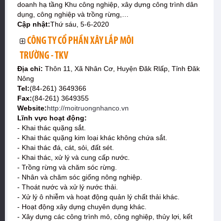
doanh hạ tầng Khu công nghiệp, xây dựng công trình dân
dụng, công nghiệp và trồng rừng,…
Cập nhật:
Thứ sáu, 5-6-2020
CÔNG TY CỔ PHẦN XÂY LẮP MÔI
TRƯỜNG - TKV
Địa chỉ:
Thôn 11, Xã Nhân Cơ, Huyện Đăk Rlấp, Tỉnh Đăk
Nông
Tel:
(84-261) 3649366
Fax:
(84-261) 3649355
Website:
http://moitruongnhanco.vn
Lĩnh vực hoạt động:
- Khai thác quặng sắt.
- Khai thác quặng kim loại khác không chứa sắt.
- Khai thác đá, cát, sỏi, đất sét.
- Khai thác, xử lý và cung cấp nước.
- Trồng rừng và chăm sóc rừng.
- Nhân và chăm sóc giống nông nghiệp.
- Thoát nước và xử lý nước thải.
- Xử lý ô nhiễm và hoạt động quản lý chất thải khác.
- Hoạt động xây dựng chuyên dụng khác.
- Xây dựng các công trình mỏ, công nghiệp, thủy lợi, kết