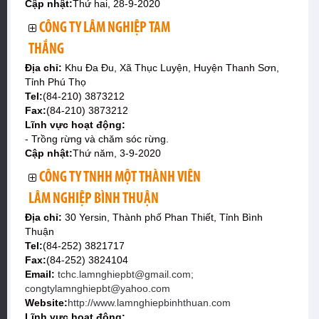
Cập nhật:
Thứ hai, 28-9-2020
CÔNG TY LÂM NGHIỆP TAM
THẮNG
Địa chỉ:
Khu Đa Đu, Xã Thục Luyện, Huyện Thanh Sơn,
Tỉnh Phú Thọ
Tel:
(84-210) 3873212
Fax:
(84-210) 3873212
Lĩnh vực hoạt động:
- Trồng rừng và chăm sóc rừng.
Cập nhật:
Thứ năm, 3-9-2020
CÔNG TY TNHH MỘT THÀNH VIÊN
LÂM NGHIỆP BÌNH THUẬN
Địa chỉ:
30 Yersin, Thành phố Phan Thiết, Tỉnh Bình
Thuận
Tel:
(84-252) 3821717
Fax:
(84-252) 3824104
Email:
tchc.lamnghiepbt@gmail.com;
congtylamnghiepbt@yahoo.com
Website:
http://www.lamnghiepbinhthuan.com
Lĩnh vực hoạt động: