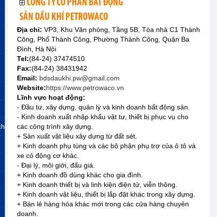
CÔNG TY CỔ PHẦN BẤT ĐỘNG
SẢN DẦU KHÍ PETROWACO
Địa chỉ:
VP3, Khu Văn phòng, Tầng 5B, Tòa nhà C1 Thành
Công, Phố Thành Công, Phường Thành Công, Quận Ba
Đình, Hà Nội
Tel:
(84-24) 37474510
Fax:
(84-24) 38431942
Email:
bdsdaukhi.pw@gmail.com
Website:
https://www.petrowaco.vn
Lĩnh vực hoạt động:
- Đầu tư, xây dựng, quản lý và kinh doanh bất động sản.
- Kinh doanh xuất nhập khẩu vật tư, thiết bị phục vụ cho
ch
các công trình xây dựng.
+ Sản xuất vật liệu xây dựng từ đất sét.
+ Kinh doanh phụ tùng và các bộ phận phụ trợ của ô tô và
xe có động cơ khác.
- Đại lý, môi giới, đấu giá.
+ Kinh doanh đồ dùng khác cho gia đình.
+ Kinh doanh thiết bị và linh kiện điện tử, viễn thông.
+ Kinh doanh vật liệu, thiết bị lắp đặt khác trong xây dựng.
+ Bán lẻ hàng hóa khác mới trong các cửa hàng chuyên
doanh.