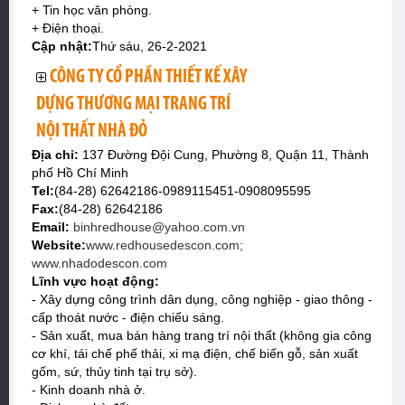
+ Tin học văn phòng.
+ Điện thoại.
Cập nhật:
Thứ sáu, 26-2-2021
CÔNG TY CỔ PHẦN THIẾT KẾ XÂY
DỰNG THƯƠNG MẠI TRANG TRÍ
NỘI THẤT NHÀ ĐỎ
Địa chỉ:
137 Đường Đội Cung, Phường 8, Quận 11, Thành
phố Hồ Chí Minh
Tel:
(84-28) 62642186-0989115451-0908095595
Fax:
(84-28) 62642186
Email:
binhredhouse@yahoo.com.vn
Website:
www.redhousedescon.com;
www.nhadodescon.com
Lĩnh vực hoạt động:
- Xây dựng công trình dân dụng, công nghiệp - giao thông -
cấp thoát nước - điện chiếu sáng.
- Sản xuất, mua bán hàng trang trí nội thất (không gia công
cơ khí, tái chế phế thải, xi mạ điện, chế biến gỗ, sản xuất
gốm, sứ, thủy tinh tại trụ sở).
- Kinh doanh nhà ở.