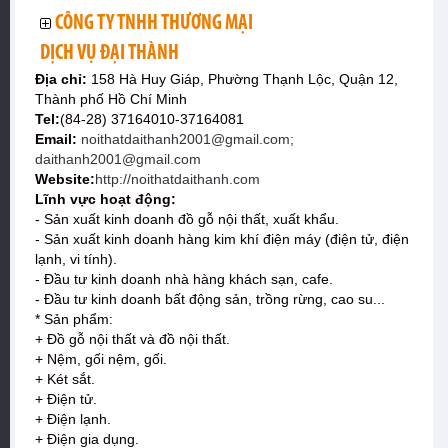
CÔNG TY TNHH THƯƠNG MẠI
DỊCH VỤ ĐẠI THÀNH
Địa chỉ:
158 Hà Huy Giáp, Phường Thạnh Lộc, Quận 12,
Thành phố Hồ Chí Minh
Tel:
(84-28) 37164010-37164081
Email:
noithatdaithanh2001@gmail.com;
daithanh2001@gmail.com
Website:
http://noithatdaithanh.com
Lĩnh vực hoạt động:
- Sản xuất kinh doanh đồ gỗ nội thất, xuất khẩu.
- Sản xuất kinh doanh hàng kim khí điện máy (điện tử, điện
lạnh, vi tính).
- Đầu tư kinh doanh nhà hàng khách sạn, cafe.
- Đầu tư kinh doanh bất động sản, trồng rừng, cao su...
* Sản phẩm:
+ Đồ gỗ nội thất và đồ nội thất.
+ Nệm, gối nệm, gối.
+ Két sắt.
+ Điện tử.
+ Điện lạnh.
+ Điện gia dụng.