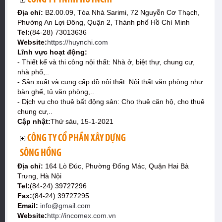
Địa chỉ:
B2.00.09, Tòa Nhà Sarimi, 72 Nguyễn Cơ Thạch,
Phường An Lợi Đông, Quận 2, Thành phố Hồ Chí Minh
Tel:
(84-28) 73013636
Website:
https://huynchi.com
Lĩnh vực hoạt động:
- Thiết kế và thi công nội thất: Nhà ở, biệt thự, chung cư,
nhà phố,..
- Sản xuất và cung cấp đồ nội thất: Nội thất văn phòng như
bàn ghế, tủ văn phòng,..
- Dịch vụ cho thuê bất động sản: Cho thuê căn hộ, cho thuê
chung cư,..
Cập nhật:
Thứ sáu, 15-1-2021
CÔNG TY CỔ PHẦN XÂY DỰNG
SÔNG HỒNG
Địa chỉ:
164 Lò Đúc, Phường Đống Mác, Quận Hai Bà
Trưng, Hà Nội
Tel:
(84-24) 39727296
Fax:
(84-24) 39727295
Email:
info@gmail.com
Website:
http://incomex.com.vn