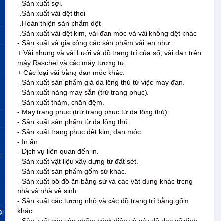
- Sản xuất sợi.
-.Sản xuất vải dệt thoi
-.Hoàn thiện sản phẩm dệt
-.Sản xuất vải dệt kim, vải đan móc và vải không dệt khác
-.Sản xuất và gia công các sản phẩm vải len như:
+ Vải nhung và vải Lưới và đồ trang trí cửa sổ, vải đan trên
máy Raschel và các máy tương tự.
+ Các loại vải bằng đan móc khác.
- Sản xuất sản phẩm giả da lông thú từ việc may đan.
- Sản xuất hàng may sẵn (trừ trang phục).
- Sản xuất thảm, chăn đệm.
- May trang phục (trừ trang phục từ da lông thú).
- Sản xuất sản phẩm từ da lông thú.
- Sản xuất trang phục dệt kim, đan móc.
- In ấn.
- Dịch vụ liên quan đến in.
t
- Sản xuất vật liệu xây dựng từ đất sét.
- Sản xuất sản phẩm gốm sứ khác.
- Sản xuất bộ đồ ăn bằng sứ và các vật dụng khác trong
nhà và nhà vệ sinh.
- Sản xuất các tượng nhỏ và các đồ trang trí bằng gốm
khác.
ại
- Sản xuất các sản phẩm cách điện và các đồ đạc cố định