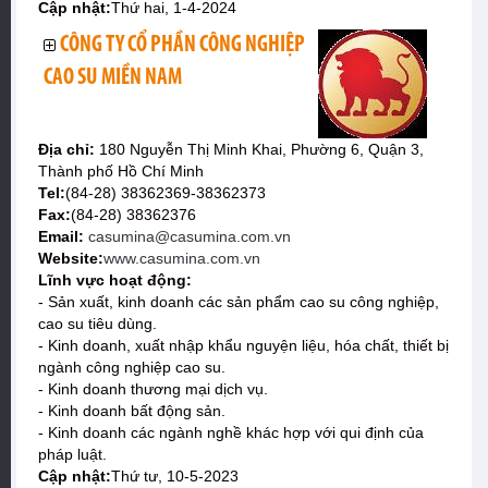
Cập nhật:
Thứ hai, 1-4-2024
CÔNG TY CỔ PHẦN CÔNG NGHIỆP
CAO SU MIỀN NAM
Địa chỉ:
180 Nguyễn Thị Minh Khai, Phường 6, Quận 3,
Thành phố Hồ Chí Minh
Tel:
(84-28) 38362369-38362373
Fax:
(84-28) 38362376
Email:
casumina@casumina.com.vn
Website:
www.casumina.com.vn
Lĩnh vực hoạt động:
- Sản xuất, kinh doanh các sản phẩm cao su công nghiệp,
cao su tiêu dùng.
- Kinh doanh, xuất nhập khẩu nguyện liệu, hóa chất, thiết bị
ngành công nghiệp cao su.
- Kinh doanh thương mại dịch vụ.
- Kinh doanh bất động sản.
- Kinh doanh các ngành nghề khác hợp với qui định của
pháp luật.
Cập nhật:
Thứ tư, 10-5-2023