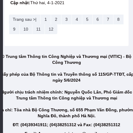
Cập nhật:
Thứ hai, 4-1-2021
Trang sau >|
1
2
3
4
5
6
7
8
9
10
11
12
© Trung tâm Thông tin Công Nghiệp và Thương mại (VITIC) - Bộ
Công Thương
Giấy phép của Bộ Thông tin và Truyền thông số 115/GP-TTĐT, cấ
ngày 5/6/2024
Người chịu trách nhiệm chính: Nguyễn Quốc Lân, Phó Giám đốc
Trung tâm Thông tin Công nghiệp và Thương mại
ịa chỉ: Tòa nhà Bộ Công Thương, số 655 Phạm Văn Đồng, phườ
Nghĩa Đô, thành phố Hà Nội.
ĐT: (04)39341911; (04)38251312 và Fax: (04)38251312