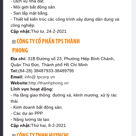
- Dịch vụ nhà đất.
- Môi giới bất động sản.
- San lấp mặt bằng.
- Thiết kế kiến trúc các công trình xây dựng dân dụng và
công nghiệp.
Cập nhật:
Thứ tư, 24-2-2021
CÔNG TY CỔ PHẦN TPS THÀNH
PHONG
Địa chỉ:
31B Đường số 23, Phường Hiệp Bình Chánh,
Quận Thủ Đức, Thành phố Hồ Chí Minh
Tel:
(84-28) 38487933-38489795
Email:
info@.tpcorp.vn
Website:
http://thanhphong.vn
Lĩnh vực hoạt động:
- Hạ tầng giao thông: đường xá, kênh mương, xử lý rác
thải.
- Kinh doanh bất động sản.
- Các dự án PPP.
- Năng lượng tái tạo.
Cập nhật:
Thứ hai, 8-2-2021
CÔNG TY TNHH HUYNCHI