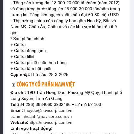
- Tổng sản lượng đạt 18.000-20.000 tấn/năm (năm 2012)
và đang từng bước tăng lên 25.000-30.000 tấn/năm trong
tương lai. Tổng kim ngạch xuất khẩu đạt 60-80 triệu USD.
- Thị trường chính của công ty bao gồm Hoa Kỳ, Bắc và
Nam Mỹ, Châu Âu, Châu á và các khu vực khác trên thế
giới.
* Sản phẩm chính:
+ Cá tra.
+ Cá tra đông lạnh.
+ Cá tra fillet.
+ Cá tra phi lê cuộn hoa hồng.
+ Cá tra tẩm bột chiên.
Cập nhật:
Thứ sáu, 28-3-2025
CÔNG TY CỔ PHẦN NAM VIỆT
Địa chỉ:
19D Trần Hưng Đạo, Phường Mỹ Quý, Thanh phố
Long Xuyên, Tỉnh An Giang
Tel:
(84-296) 3834060-3932486 + s? n?i b? 103
Email:
thuydo@navicorp.com.vn;
tranminhcanh@navicorp.com.vn
Website:
https://navicorp.com.vn
Lĩnh vực hoạt động: