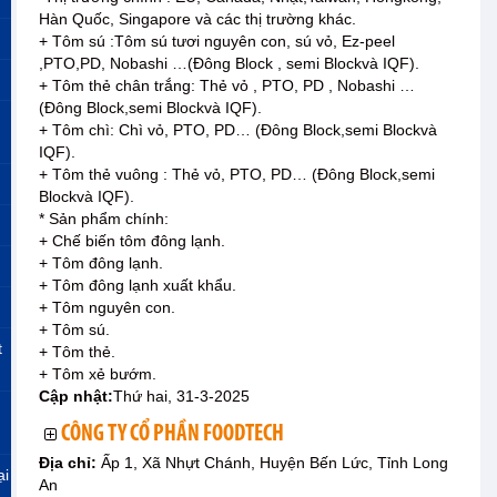
Hàn Quốc, Singapore và các thị trường khác.
+ Tôm sú :Tôm sú tươi nguyên con, sú vỏ, Ez-peel
,PTO,PD, Nobashi …(Đông Block , semi Blockvà IQF).
+ Tôm thẻ chân trắng: Thẻ vỏ , PTO, PD , Nobashi …
(Đông Block,semi Blockvà IQF).
+ Tôm chì: Chì vỏ, PTO, PD… (Đông Block,semi Blockvà
IQF).
+ Tôm thẻ vuông : Thẻ vỏ, PTO, PD… (Đông Block,semi
Blockvà IQF).
* Sản phẩm chính:
+ Chế biến tôm đông lạnh.
+ Tôm đông lạnh.
+ Tôm đông lạnh xuất khẩu.
+ Tôm nguyên con.
+ Tôm sú.
t
+ Tôm thẻ.
+ Tôm xẻ bướm.
Cập nhật:
Thứ hai, 31-3-2025
CÔNG TY CỔ PHẦN FOODTECH
Địa chỉ:
Ấp 1, Xã Nhựt Chánh, Huyện Bến Lức, Tỉnh Long
ại
An