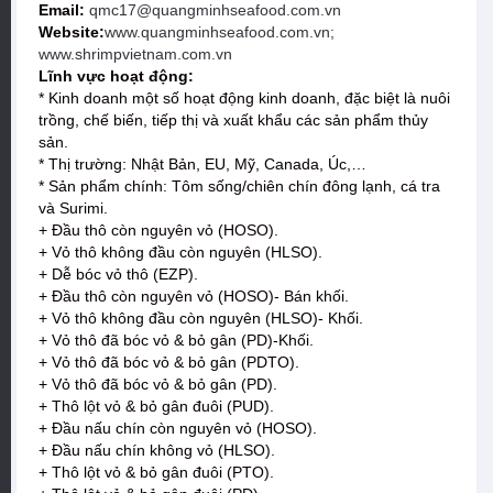
Email:
qmc17@quangminhseafood.com.vn
Website:
www.quangminhseafood.com.vn;
www.shrimpvietnam.com.vn
Lĩnh vực hoạt động:
* Kinh doanh một số hoạt động kinh doanh, đặc biệt là nuôi
trồng, chế biến, tiếp thị và xuất khẩu các sản phẩm thủy
sản.
* Thị trường: Nhật Bản, EU, Mỹ, Canada, Úc,…
* Sản phẩm chính: Tôm sống/chiên chín đông lạnh, cá tra
và Surimi.
+ Đầu thô còn nguyên vỏ (HOSO).
+ Vỏ thô không đầu còn nguyên (HLSO).
+ Dễ bóc vỏ thô (EZP).
+ Đầu thô còn nguyên vỏ (HOSO)- Bán khối.
+ Vỏ thô không đầu còn nguyên (HLSO)- Khối.
+ Vỏ thô đã bóc vỏ & bỏ gân (PD)-Khối.
+ Vỏ thô đã bóc vỏ & bỏ gân (PDTO).
+ Vỏ thô đã bóc vỏ & bỏ gân (PD).
+ Thô lột vỏ & bỏ gân đuôi (PUD).
+ Đầu nấu chín còn nguyên vỏ (HOSO).
+ Đầu nấu chín không vỏ (HLSO).
+ Thô lột vỏ & bỏ gân đuôi (PTO).