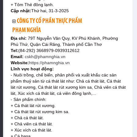
+ Tôm Thẻ đông lạnh.
Cập nhật:
Thứ hai, 31-3-2025
CÔNG TY CỔ PHẦN THỰC PHẨM
PHẠM NGHĨA
Địa chỉ:
79T Nguyễn Văn Quy, KV Phú Khánh, Phường
Phú Thứ, Quận Cái Răng, Thành phố Cần Thơ
Tel:
(84-292) 3668979-0939312612
Email:
cskh@phamnghia.vn
Website:
https://phamnghia.vn
Lĩnh vực hoạt động:
- Nuôi trồng, chế biến, phân phối và xuất khẩu các sản
phẩm thuỷ sản từ cá thát lát như: Chả cá thát lát, Cá thát
lát rút xương, Cá thát lát rút xương kim sa, Chả viên cá thát
lát, Xúc xích cá thát lát, cá viên đông lạnh,...
- Sản phẩm chính:
+ Cá thát lát rút xương.
+ Cá thát lát rút xương kim sa.
+ Chả cá thát lát.
+ Chả viên cá thát lát.
+ Xúc xích cá thát lát.
+ Cá basa.