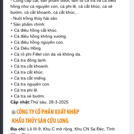
- Cung cấp các sản phẩm được làm từ cá tra và cá điêu
hồng như cá nguyên con, cá phi lê, cá cắt khúc, cá xẻ
bướm, cá cắt khoanh, cá cắt khúc,..
- Nuôi trồng thủy hải sản.
* Sản phẩm chính:
+ Cá điêu hồng cắt khúc.
+ Cá điêu hồng không xương.
+ Cá điêu hồng nguyên con.
+ Cá Diêu Hồng.
+ Cá rô phi Fillet còn da và không da.
+ Cá tra đông lạnh.
+ Cá tra cắt khoanh.
+ Cá tra cắt khúc.
+ Cá tra cắt miếng.
+ Cá tra nguyên con.
+ Cá tra phi lê.
+ Cá tra xẻ bướm.
Cập nhật:
Thứ sáu, 28-3-2025
CÔNG TY CỔ PHẦN XUẤT NHẬP
KHẨU THỦY SẢN CỬU LONG
Địa chỉ:
Lô III-9, Khu C mở rộng, Khu CN Sa Đéc, Tỉnh