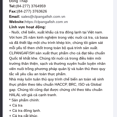
Đồng Tháp
Tel:
(84-277) 3764959
Fax:
(84-277) 3763626
Email:
sales@clpangafish.com.vn
Website:
https://clpangafish.com.vn
Lĩnh vực hoạt động:
- Nuôi, chế biến, xuất khẩu cá tra đông lạnh tại Việt nam.
Với hơn 25 năm kinh nghiệm trong việc nuôi cá tra, cá basa
và đã thiết lập một chu trình khép kín, chúng tôi giám sát
mỗi yếu tố then chốt trong toàn bộ quá trình sản xuất.
CLPANGAFISH sản xuất thực phẩm cho cá đạt tiêu chuẩn
Quốc tế khắt khe. Chúng tôi nuôi cá trong điều kiện môi
trường thân thiện, sạch và thường xuyên huấn luyện nhân
viên nuôi trồng phương pháp quản lý và tuân thủ theo quy
tắc về yêu cầu an toàn thực phẩm.
Nhà máy luôn tuân thủ quy trình chế biến an toàn vệ sinh
thực phẩm theo tiêu chuẩn HACCP, BRC, ISO và Global
gap. Chúng tôi cũng đạt được chứng chỉ theo tiêu chuẩn
HALAL với giá cả cạnh tranh.
* Sản phẩm chính:
+ Cá tra
+ Cá tra đông lạnh.
+ Cá tra cắt khúc.