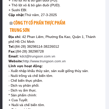
+ Thô lột vỏ & bỏ gân đuôi (PD).
+ Thô lột vỏ & bỏ gân đuôi (PUD).
+ Sushi EBI.
Cập nhật:
Thứ năm, 27-3-2025
CÔNG TY CỔ PHẦN THỰC PHẨM
TRUNG SƠN
Địa chỉ:
42 Phan Liêm, Phường Đa Kao, Quận 1, Thành
phố Hồ Chí Minh
Tel:
(84-28) 38298114-38226012
Fax:
(84-28) 38298728
Email:
kdct@trungson.com.vn
Website:
http://www.trungson.com.vn
Lĩnh vực hoạt động:
- Xuất nhập khẩu thủy sản, sản xuất giống thủy sản.
- Nuôi trồng và chế biến tôm.
- Chế biến thực phẩm.
- Dịch vụ phân phối.
- Dịch vụ ẩm thực.
* Sản phẩm chính:
+ Cua Tuyết.
+ Nuôi và chế biến tôm.