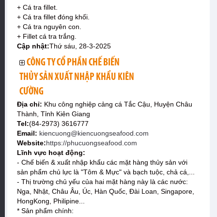
+ Cá tra fillet.
+ Cá tra fillet đóng khối.
+ Cá tra nguyên con.
+ Fillet cá tra trắng.
Cập nhật:
Thứ sáu, 28-3-2025
CÔNG TY CỔ PHẦN CHẾ BIẾN
THỦY SẢN XUẤT NHẬP KHẨU KIÊN
CƯỜNG
Địa chỉ:
Khu công nghiệp cảng cá Tắc Cậu, Huyện Châu
Thành, Tỉnh Kiên Giang
Tel:
(84-2973) 3616777
Email:
kiencuong@kiencuongseafood.com
Website:
https://phucuongseafood.com
Lĩnh vực hoạt động:
- Chế biến & xuất nhập khẩu các mặt hàng thủy sản với
sản phẩm chủ lực là "Tôm & Mực" và bạch tuộc, chả cá,...
- Thị trường chủ yếu của hai mặt hàng này là các nước:
Nga, Nhật, Châu Âu, Úc, Hàn Quốc, Đài Loan, Singapore,
HongKong, Philipine...
* Sản phẩm chính: