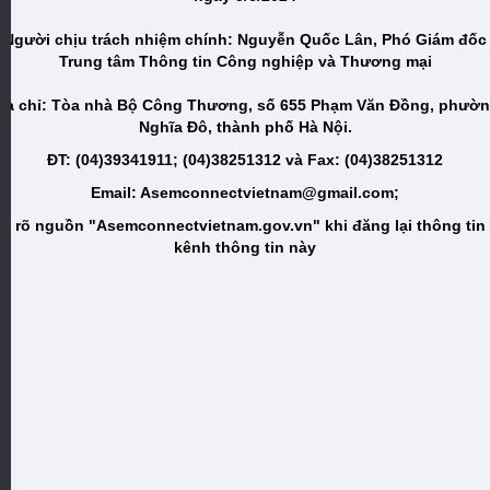
Người chịu trách nhiệm chính: Nguyễn Quốc Lân, Phó Giám đốc
Trung tâm Thông tin Công nghiệp và Thương mại
ịa chỉ: Tòa nhà Bộ Công Thương, số 655 Phạm Văn Đồng, phườ
Nghĩa Đô, thành phố Hà Nội.
ĐT: (04)39341911; (04)38251312 và Fax: (04)38251312
Email: Asemconnectvietnam@gmail.com;
i rõ nguồn "Asemconnectvietnam.gov.vn" khi đăng lại thông tin
kênh thông tin này