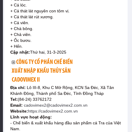
+ Cá lóc.
+ Cá thát lát nguyên con tôm vị.
+ Cá thát lát rút xương.
+ Cá viên.
+ Chà bông.
+ Chả viên.
+ Ốc bươu.
+ Hến.
Cập nhật:
Thứ hai, 31-3-2025
CÔNG TY CỔ PHẦN CHẾ BIẾN
XUẤT NHẬP KHẨU THỦY SẢN
CADOVIMEX II
Địa chỉ:
Lô III-8, Khu C Mở Rộng, KCN Sa Đéc, Xã Tân
Khánh Đông, Thành phố Sa Đéc, Tỉnh Đồng Tháp
Tel:
(84-24) 33762172
Email:
cadovimex2@cadovimex2.com.vn
Website:
https://cadovimex2.com.vn
Lĩnh vực hoạt động:
- Chế biến & xuất khẩu hàng đầu sản phẩm cá Tra của Việt
Nam.