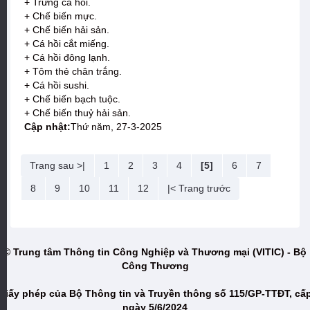
+ Trứng cá hồi.
+ Chế biến mực.
+ Chế biến hải sản.
+ Cá hồi cắt miếng.
+ Cá hồi đông lạnh.
+ Tôm thẻ chân trắng.
+ Cá hồi sushi.
+ Chế biến bạch tuộc.
+ Chế biến thuỷ hải sản.
Cập nhật:
Thứ năm, 27-3-2025
Trang sau >|
1
2
3
4
[5]
6
7
8
9
10
11
12
|< Trang trước
© Trung tâm Thông tin Công Nghiệp và Thương mại (VITIC) - Bộ
Công Thương
Giấy phép của Bộ Thông tin và Truyền thông số 115/GP-TTĐT, cấ
ngày 5/6/2024