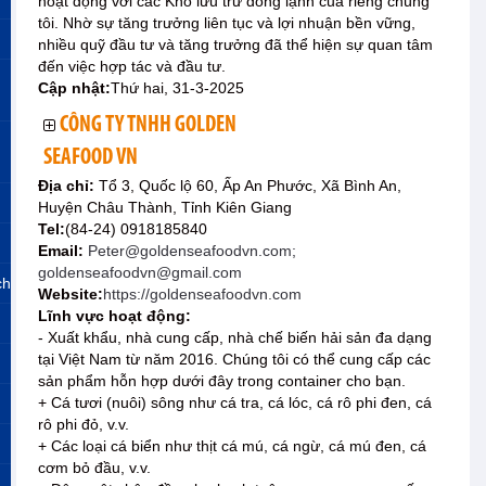
hoạt động với các Kho lưu trữ đông lạnh của riêng chúng
tôi. Nhờ sự tăng trưởng liên tục và lợi nhuận bền vững,
nhiều quỹ đầu tư và tăng trưởng đã thể hiện sự quan tâm
đến việc hợp tác và đầu tư.
Cập nhật:
Thứ hai, 31-3-2025
CÔNG TY TNHH GOLDEN
SEAFOOD VN
Địa chỉ:
Tổ 3, Quốc lộ 60, Ấp An Phước, Xã Bình An,
Huyện Châu Thành, Tỉnh Kiên Giang
Tel:
(84-24) 0918185840
Email:
Peter@goldenseafoodvn.com;
goldenseafoodvn@gmail.com
ch
Website:
https://goldenseafoodvn.com
Lĩnh vực hoạt động:
- Xuất khẩu, nhà cung cấp, nhà chế biến hải sản đa dạng
tại Việt Nam từ năm 2016. Chúng tôi có thể cung cấp các
sản phẩm hỗn hợp dưới đây trong container cho bạn.
+ Cá tươi (nuôi) sông như cá tra, cá lóc, cá rô phi đen, cá
rô phi đỏ, v.v.
+ Các loại cá biển như thịt cá mú, cá ngừ, cá mú đen, cá
cơm bỏ đầu, v.v.