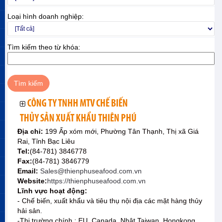
Loại hình doanh nghiệp:
Tìm kiếm theo từ khóa:
CÔNG TY TNHH MTV CHẾ BIẾN
THỦY SẢN XUẤT KHẨU THIÊN PHÚ
Địa chỉ:
199 Ấp xóm mới, Phường Tân Thạnh, Thị xã Giá
Rai, Tỉnh Bạc Liêu
Tel:
(84-781) 3846778
Fax:
(84-781) 3846779
Email:
Sales@thienphuseafood.com.vn
Website:
https://thienphuseafood.com.vn
Lĩnh vực hoạt động:
- Chế biến, xuất khẩu và tiêu thụ nội địa các mặt hàng thủy
hải sản.
-Thị trường chính : EU, Canada, Nhật,Taiwan, Hongkong,