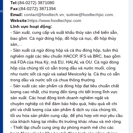
Tel:
(84-0272) 3871080
Fax:
(84-0272) 3871394
ến
Email:
contact@foodtech.vn; sutinie@foodtechjsc.com.
Website:
https://www.foodtechjsc.com
Lĩnh vực hoạt động:
- Sản xuất, cung cấp và xuất khẩu thủy sản chế biến sẵn,
bao gồm: Cá ngừ đóng hộp, đồ hộp cá nục, đồ hộp thủy
sản,...
- Sản xuất cá ngừ đóng hộp và cá thu đóng hộp, tuân thủ
nghiêm ngặt các tiêu chuẩn HACCP, IFS và BRC, bao gồm
mã FDA của Hoa Kỳ, mã EU, HALAL và OU. Cá ngừ đóng
hộp của chúng tôi có sẵn trong dầu và nước muối, cũng
như nước sốt cá ngừ và salad Mexico/kỳ lạ. Cá thu có sẵn
trong dầu và nước sốt cà chua thông thường.
- Sản xuất các sản phẩm cá đóng hộp đạt tiêu chuẩn chất
»
lượng cao nhất, chú trọng đến từng chi tiết trong lĩnh vực
sản xuất. Các hoạt động kinh doanh nghiêm ngặt và
chuyên nghiệp có thể đảm bảo hiệu quả, hiệu quả về chi
phí và chất lượng của sản phẩm & dịch vụ của chúng tôi,
tối ưu hóa sản phẩm cung cấp, để phù hợp với mọi yêu cầu
của khách hàng tại nhiều thị trường khác nhau và mở rộng.
- Thiết lập chuỗi cung ứng dự phòng mạnh mẽ cho các