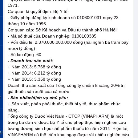
1971.
Cơ quan kí quyết định: Bộ Y tế.
- Giấy phép đăng ký kinh doanh số 0106001031 ngày 23
tháng 10 năm 1996.
Cơ quan cấp: Sở Kế hoạch và Đầu tư thành phố Hà Nội.
- Mã số thuế của Doanh nghiệp: 0100109385
- Vốn điều lệ: 2.370.000.000.000 đồng (hai nghìn ba trăm bảy
mươi tỷ đồng)
- Số lao động: 60
- Doanh thu sản xuất:
+ Năm 2013: 5.768 tỷ đồng
+ Năm 2014: 6.212 tỷ đồng
+ Năm 2015: 3.358 tỷ đồng
Doanh thu sản xuất của Tổng công ty chiếm khoảng 20% trị
giá thuốc sản xuất của cả nước.
t
- Sản phẩm/dịch vụ chủ yếu:
+ Sản xuất, phân phối thuốc, thiết bị y tế, thực phẩm chức
năng.
Tổng công ty Dược Việt Nam - CTCP (VINAPHARM) là một
trong ba đơn vị được Bộ Y tế cho phép thực hiện nghiên cứu
tương đương sinh học chế phẩm thuốc từ năm 2014. Hiện tại,
ại
VINAPHARM có thể triển khai ngay được rất nhiều nghiên cứu