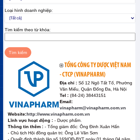
Loại hình doanh nghiệp:
Tìm kiếm theo từ khóa:
TỔNG CÔNG TY DƯỢC VIỆT NAM
- CTCP (VINAPHARM)
Địa chỉ :
Số 12 Ngô Tất Tố, Phường
Văn Miếu, Quận Đống Đa, Hà Nội
Tel :
(84-24) 38443151
Email:
vinapharm@vinapharm.com.vn
Website:
http://www.vinapharm.com.vn
Lĩnh vực hoạt động :
- Dược phẩm.
Thông tin thêm :
- Tổng giám đốc: Ông Đinh Xuân Hấn
- Chủ tịch Hội đồng quản trị: Ông Lê Văn Sơn
- Quyết định thành lập số 169/QĐ-BYT ngày 01 tháng 04 năm