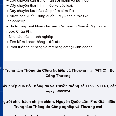
+ Dây chuyền cán tráng màn sợi mành và bố thép.
+ Dây chuyền thành hình lốp xe các loại.
+ Dây chuyền lưu hóa sản phẩm săm lốp.
+ Nước sản xuất: Trung quốc – Mỹ - các nước G7 –
India&hellip.
- Thị trường xuất khẩu chủ yếu: Các nước Châu Á, Mỹ và các
nước Châu Phi….
- Nhu cầu của doanh nghiệp:
+ Tìm kiếm khách hàng – đối tác
+ Phát triển thị trường và mở rộng cơ hội kinh doanh.
ch
© Trung tâm Thông tin Công Nghiệp và Thương mại (VITIC) - Bộ
Công Thương
Giấy phép của Bộ Thông tin và Truyền thông số 115/GP-TTĐT, cấ
ngày 5/6/2024
Người chịu trách nhiệm chính: Nguyễn Quốc Lân, Phó Giám đốc
Trung tâm Thông tin Công nghiệp và Thương mại