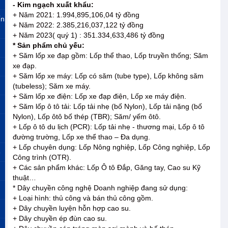
- Kim ngạch xuất khẩu:
+ Năm 2021: 1.994,895,106,04 tỷ đồng
ến
+ Năm 2022: 2.385,216,037,122 tỷ đồng
+ Năm 2023( quý 1) : 351.334,633,486 tỷ đồng
* Sản phẩm chủ yếu:
+ Săm lốp xe đạp gồm: Lốp thể thao, Lốp truyền thống; Săm
xe đạp.
+ Săm lốp xe máy: Lốp có săm (tube type), Lốp không săm
(tubeless); Săm xe máy.
+ Săm lốp xe điện: Lốp xe đạp điện, Lốp xe máy điện.
+ Săm lốp ô tô tải: Lốp tải nhẹ (bố Nylon), Lốp tải nặng (bố
Nylon), Lốp ôtô bố thép (TBR); Săm/ yếm ôtô.
+ Lốp ô tô du lịch (PCR): Lốp tải nhẹ - thương mại, Lốp ô tô
đường trường, Lốp xe thể thao – Đa dụng.
+ Lốp chuyên dụng: Lốp Nông nghiệp, Lốp Công nghiệp, Lốp
»
Công trình (OTR).
+ Các sản phẩm khác: Lốp Ô tô Đắp, Găng tay, Cao su Kỹ
thuật…
* Dây chuyền công nghệ Doanh nghiệp đang sử dụng:
+ Loại hình: thủ công và bán thủ công gồm.
+ Dây chuyền luyện hỗn hợp cao su.
+ Dây chuyền ép đùn cao su.