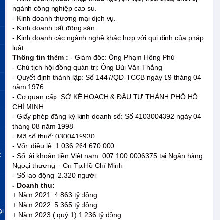
ngành công nghiệp cao su.
- Kinh doanh thương mại dịch vụ.
- Kinh doanh bất động sản.
- Kinh doanh các ngành nghề khác hợp với qui định của pháp
luật.
Thông tin thêm :
- Giám đốc: Ông Phạm Hồng Phú
- Chủ tịch hội đồng quản trị: Ông Bùi Văn Thắng
- Quyết định thành lập: Số 1447/QĐ-TCCB ngày 19 tháng 04
năm 1976
- Cơ quan cấp: SỞ KẾ HOẠCH & ĐẦU TƯ THÀNH PHỐ HỒ
CHÍ MINH
- Giấy phép đăng ký kinh doanh số: Số 4103004392 ngày 04
tháng 08 năm 1998
- Mã số thuế: 0300419930
- Vốn điều lệ: 1.036.264.670.000
t
- Số tài khoản tiền Việt nam: 007.100.0006375 tại Ngân hàng
Ngoại thương – Cn Tp.Hồ Chí Minh
- Số lao động: 2.320 người
- Doanh thu:
+ Năm 2021: 4.863 tỷ đồng
+ Năm 2022: 5.365 tỷ đồng
ại
+ Năm 2023 ( quý 1) 1.236 tỷ đồng