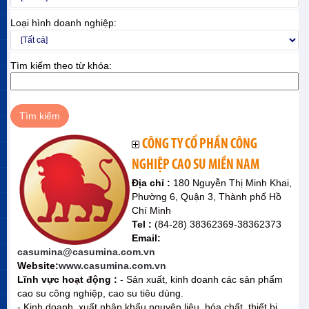
Loại hình doanh nghiệp:
Tìm kiếm theo từ khóa:
CÔNG TY CỔ PHẦN CÔNG
NGHIỆP CAO SU MIỀN NAM
Địa chỉ :
180 Nguyễn Thị Minh Khai,
Phường 6, Quận 3, Thành phố Hồ
Chí Minh
Tel :
(84-28) 38362369-38362373
Email:
casumina@casumina.com.vn
Website:
www.casumina.com.vn
Lĩnh vực hoạt động :
- Sản xuất, kinh doanh các sản phẩm
cao su công nghiệp, cao su tiêu dùng.
- Kinh doanh, xuất nhập khẩu nguyện liệu, hóa chất, thiết bị