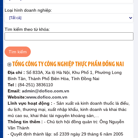
Loại hình doanh nghiệp:
Tìm kiếm theo từ khóa:
TỔNG CÔNG TY CÔNG NGHIỆP THỰC PHẨM ĐỒNG NAI
Địa chỉ :
Số 833A, Xa lộ Hà Nội, Khu Phố 1, Phường Long
Bình Tân, Thành Phố Biên Hòa, Tỉnh Đồng Nai
Tel :
(84-251) 3836110
Email:
admin@dofico.com.vn
Website:
www.dofico.com.vn
Lĩnh vực hoạt động :
- Sản xuất và kinh doanh thuốc lá điếu,
du lịch, thương mại, xuất nhập khẩu, kinh doanh và khai thác
mủ cao su, khai thác tài nguyên khoáng sản,…
Thông tin thêm :
- Chủ tịch hội đồng quản trị: Ông Nguyễn
Văn Thành
- Quyết định thành lập: số 2339 ngày 29 tháng 6 năm 2005