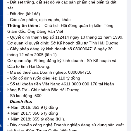
- Đất sét trắng, đất sét đỏ và các sản phẩm chế biến từ đất
sét.
- Đất đèn (khí đá).
- Các sản phẩm, dịch vụ phụ khác.
Thông tin thêm :
- Chủ tịch Hội đồng quản trị kiêm Tổng
Giám đốc: Ông Đặng Văn Việt
- Quyết định thành lập số 112414 ngày 10 tháng 11 năm 1999.
Cơ quan kí quyết định: Sở Kế hoạch đầu tư Tỉnh Hải Dương.
- Giấy phép đăng ký kinh doanh số 0800064718 ngày 30
tháng 12 năm 2005 (lần 1).
Cơ quan cấp: Phòng đăng ký kinh doanh - Sở Kế hoạch và
Đầu tư tỉnh Hải Dương.
- Mã số thuế của Doanh nghiệp: 0800064718
- Vốn cố định (vốn điều lệ): 110 tỷ đồng
- Số tài khoản tiền Việt Nam: 4611 0000 000 170 tại Ngân
hàng BIDV - Chi nhánh Bắc Hải Dương.
t
- Số lao động: 500
- Doanh thu:
+ Năm 2016: 353,9 tỷ đồng
+ Năm 2017: 350,5 tỷ đồng
+ Năm 2018: 355 tỷ đồng (KH).
- Dây chuyền công nghệ Doanh nghiệp đang sử dụng sản xuất
ại
tại: Italya, Đức, Trung Quốc, Việt Nam…