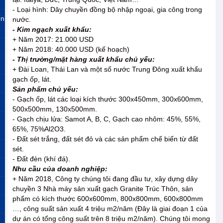
- Loại hình: Dây chuyền đồng bộ nhập ngoại, gia công trong
ến
nước.
- Kim ngạch xuất khẩu:
+ Năm 2017: 21.000 USD
+ Năm 2018: 40.000 USD (kế hoạch)
- Thị trường/mặt hàng xuất khẩu chủ yếu:
+ Đài Loan, Thái Lan và một số nước Trung Đông xuất khẩu
gạch ốp, lát.
Sản phẩm chủ yếu:
- Gạch ốp, lát các loại kích thước 300x450mm, 300x600mm,
500x500mm, 130x500mm.
- Gạch chịu lửa: Samot A, B, C, Gạch cao nhôm: 45%, 55%,
65%, 75%Al2O3.
- Đất sét trắng, đất sét đỏ và các sản phẩm chế biến từ đất
»
sét.
- Đất đèn (khí đá).
Nhu cầu của doanh nghiệp:
+ Năm 2018, Công ty chúng tôi đang đầu tư, xây dựng dây
chuyền 3 Nhà máy sản xuất gạch Granite Trúc Thôn, sản
phẩm có kích thước 600x600mm, 800x800mm, 600x800mm
…, công suất sản xuất 4 triệu m2/năm (Đây là giai đoạn 1 của
dự án có tổng công suất trên 8 triệu m2/năm). Chúng tôi mong