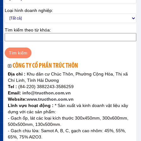
Loại hình doanh nghiệp:
Tìm kiếm theo từ khóa:
CÔNG TY CỔ PHẦN TRÚC THÔN
Địa chỉ :
Khu dân cư Chúc Thôn, Phường Cộng Hòa, Thị xã
Chí Linh, Tỉnh Hải Dương
Tel :
(84-220) 3882243-3586259
Email:
info@tructhon.com.vn
Website:
www.tructhon.com.vn
Lĩnh vực hoạt động :
* Sản xuất và kinh doanh vật liệu xây
dựng với các sản phẩm:
- Gạch ốp, lát các loại kích thước 300x450mm, 300x600mm,
500x500mm, 130x500mm.
- Gạch chịu lửa: Samot A, B, C, gạch cao nhôm: 45%, 55%,
65%, 75% Al2O3.