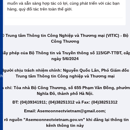
muốn và sẵn sàng hợp tác có lợi, cùng phát triển với các bạn
hàng, quý đối tác trên toàn thế giới.
© Trung tâm Thông tin Công Nghiệp và Thương mại (VITIC) - Bộ
Công Thương
Giấy phép của Bộ Thông tin và Truyền thông số 115/GP-TTĐT, cấ
ngày 5/6/2024
Người chịu trách nhiệm chính: Nguyễn Quốc Lân, Phó Giám đốc
ch
Trung tâm Thông tin Công nghiệp và Thương mại
ịa chỉ: Tòa nhà Bộ Công Thương, số 655 Phạm Văn Đồng, phườ
Nghĩa Đô, thành phố Hà Nội.
ĐT: (04)39341911; (04)38251312 và Fax: (04)38251312
Email: Asemconnectvietnam@gmail.com;
i rõ nguồn "Asemconnectvietnam.gov.vn" khi đăng lại thông tin
kênh thông tin này