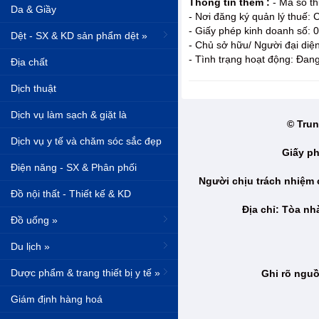
Thông tin thêm :
- Mã số t
Da & Giầy
- Nơi đăng ký quản lý thuế:
- Giấy phép kinh doanh số:
Dệt - SX & KD sản phẩm dệt »
- Chủ sở hữu/ Người đại diệ
- Tình trạng hoạt động: Đan
Địa chất
Dịch thuật
Dịch vụ làm sạch & giặt là
© Trun
Dịch vụ y tế và chăm sóc sắc đẹp
Giấy ph
Điện năng - SX & Phân phối
Người chịu trách nhiệm
Đồ nội thất - Thiết kế & KD
Địa chỉ: Tòa n
Đồ uống »
Du lịch »
Dược phẩm & trang thiết bị y tế »
Ghi rõ nguồ
Giám định hàng hoá