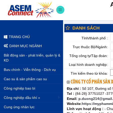
DANH SÁCH
TRANG CHỦ
Tỉnh/thành phố :
DANH MỤC NGÀNH
Trực thuộc Bộ/Ngành:
Bất động sản - phát triển, quản lý &
Tổng công ty/Tập đoàn:
KD
Loại hình doanh nghiệp:
Bưu chính - Viễn thông - Dịch vụ
Tìm kiếm theo từ khóa:
Cao su & sản phẩm cao su
CÔNG TY CỔ PHẦN SẢN
Công nghiệp bao bì
Địa chỉ :
Số 107, Đường số 
Tel :
(84-28) 37751027 -377
Công nghiệp dầu khí »
Email:
p.duong214@gmail
Website:
https://myphamm
Cung ứng nhân lực
Lĩnh vực hoạt động :
- Chu