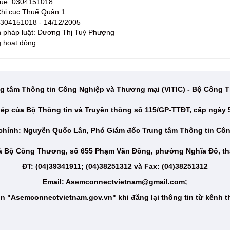
huế: 0304151018
 Chi cục Thuế Quận 1
 0304151018 - 14/12/2005
n pháp luật: Dương Thị Tuý Phượng
g hoạt động
g tâm Thông tin Công Nghiệp và Thương mại (VITIC) - Bộ Công
ép của Bộ Thông tin và Truyền thông số 115/GP-TTĐT, cấp ngày 
 chính: Nguyễn Quốc Lân, Phó Giám đốc Trung tâm Thông tin Cô
hà Bộ Công Thương, số 655 Phạm Văn Đồng, phường Nghĩa Đô, th
ĐT: (04)39341911; (04)38251312 và Fax: (04)38251312
Email: Asemconnectvietnam@gmail.com;
n "Asemconnectvietnam.gov.vn" khi đăng lại thông tin từ kênh t