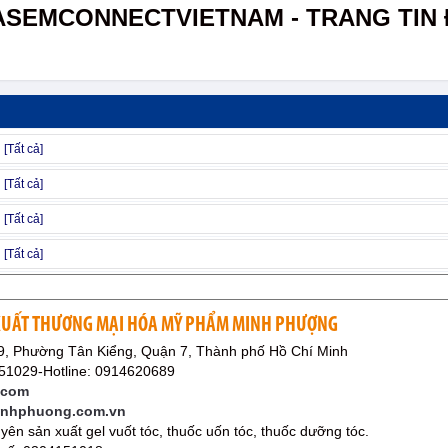
ASEMCONNECTVIETNAM - TRANG TIN 
 XUẤT THƯƠNG MẠI HÓA MỸ PHẨM MINH PHƯỢNG
9, Phường Tân Kiểng, Quận 7, Thành phố Hồ Chí Minh
51029-Hotline: 0914620689
.com
inhphuong.com.vn
yên sản xuất gel vuốt tóc, thuốc uốn tóc, thuốc dưỡng tóc.