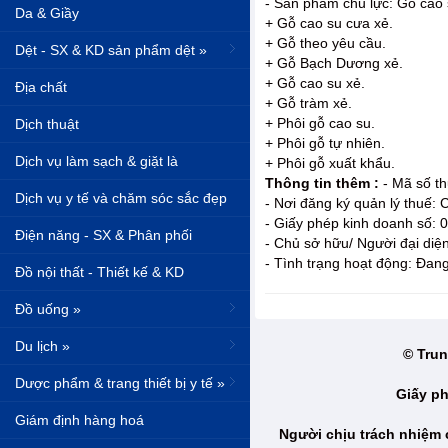
- Sản phẩm chủ lực: Gỗ cao s
Da & Giầy
+ Gỗ cao su cưa xẻ.
+ Gỗ theo yêu cầu.
Dệt - SX & KD sản phẩm dệt »
+ Gỗ Bạch Dương xẻ.
+ Gỗ cao su xẻ.
Địa chất
+ Gỗ tràm xẻ.
+ Phôi gỗ cao su.
Dịch thuật
+ Phôi gỗ tự nhiên.
Dịch vụ làm sạch & giặt là
+ Phôi gỗ xuất khẩu.
Thông tin thêm :
- Mã số t
Dịch vụ y tế và chăm sóc sắc đẹp
- Nơi đăng ký quản lý thuế:
- Giấy phép kinh doanh số:
Điện năng - SX & Phân phối
- Chủ sở hữu/ Người đại di
- Tình trạng hoạt động: Đan
Đồ nội thất - Thiết kế & KD
Đồ uống »
Du lịch »
© Trun
Dược phẩm & trang thiết bị y tế »
Giấy ph
Giám định hàng hoá
Người chịu trách nhiệm