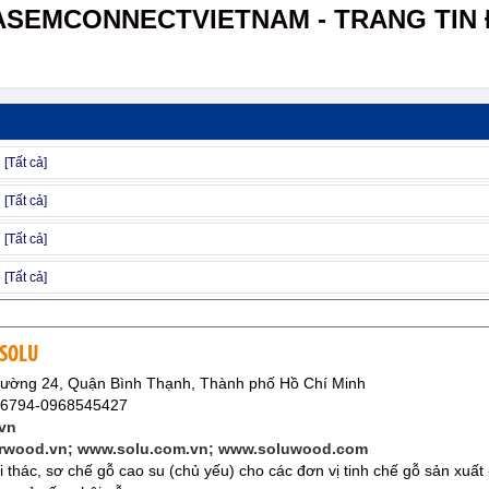
ASEMCONNECTVIETNAM - TRANG TIN 
 SOLU
ường 24, Quận Bình Thạnh, Thành phố Hồ Chí Minh
16794-0968545427
vn
erwood.vn; www.solu.com.vn; www.soluwood.com
i thác, sơ chế gỗ cao su (chủ yếu) cho các đơn vị tinh chế gỗ sản xuất 