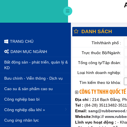
DANH SÁCH
TRANG CHỦ
Tỉnh/thành phố :
DANH MỤC NGÀNH
Trực thuộc Bộ/Ngành:
Bất động sản - phát triển, quản lý &
Tổng công ty/Tập đoàn:
KD
Loại hình doanh nghiệp:
Bưu chính - Viễn thông - Dịch vụ
Tìm kiếm theo từ khóa:
Cao su & sản phẩm cao su
CÔNG TY TNHH QUỐC TẾ
Công nghiệp bao bì
Địa chỉ :
214 Bạch Đằng, Ph
Tel :
(84-28) 35113482-351
Công nghiệp dầu khí »
Email:
sang@rubberwood.
Website:
http:// www.rubb
Cung ứng nhân lực
Lĩnh vực hoạt động :
- Kha