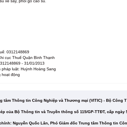
u xẻ sấy, phôi gỗ cao su.
huế: 0312148869
 Chi cục Thuế Quận Bình Thạnh
 0312148869 - 31/01/2013
ện pháp luật: Huỳnh Hoàng Sang
g hoạt động
g tâm Thông tin Công Nghiệp và Thương mại (VITIC) - Bộ Công
ép của Bộ Thông tin và Truyền thông số 115/GP-TTĐT, cấp ngày 
 chính: Nguyễn Quốc Lân, Phó Giám đốc Trung tâm Thông tin Cô