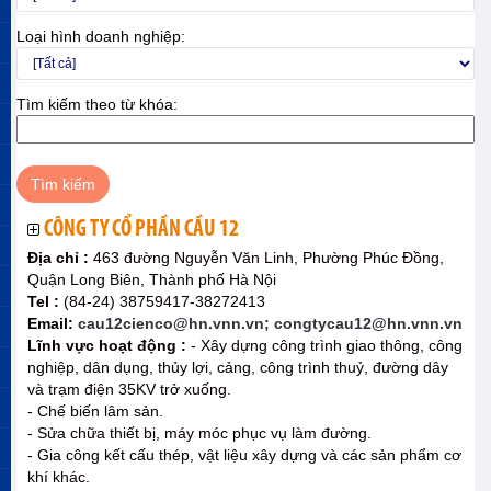
Loại hình doanh nghiệp:
Tìm kiếm theo từ khóa:
CÔNG TY CỔ PHẦN CẦU 12
Địa chỉ :
463 đường Nguyễn Văn Linh, Phường Phúc Đồng,
Quận Long Biên, Thành phố Hà Nội
Tel :
(84-24) 38759417-38272413
Email:
cau12cienco@hn.vnn.vn; congtycau12@hn.vnn.vn
Lĩnh vực hoạt động :
- Xây dựng công trình giao thông, công
nghiệp, dân dụng, thủy lợi, cảng, công trình thuỷ, đường dây
và trạm điện 35KV trở xuống.
- Chế biến lâm sản.
- Sửa chữa thiết bị, máy móc phục vụ làm đường.
- Gia công kết cấu thép, vật liệu xây dựng và các sản phẩm cơ
khí khác.