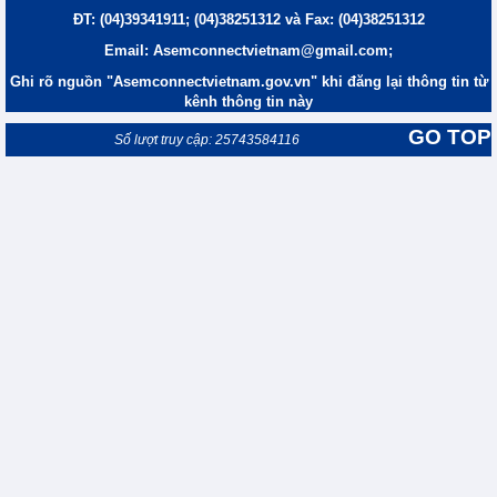
ĐT: (04)39341911; (04)38251312 và Fax: (04)38251312
Email: Asemconnectvietnam@gmail.com;
Ghi rõ nguồn "Asemconnectvietnam.gov.vn" khi đăng lại thông tin từ
kênh thông tin này
GO TOP
Số lượt truy cập: 25743584116