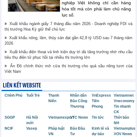
nghiệp Việt không chỉ cần hàng
hóa tốt mà còn phải làm chủ năng
lực số.
Xuất khẩu ngành giấy 7 tháng đầu năm 2026 - Doanh nghiệp FDI và
thị trường Hoa Kỳ giữ thế chủ lực
Xuất khẩu nông, lâm, thủy sản đạt gần 42,8 tỷ USD sau 7 tháng năm
2026
Xuất khẩu điện thoại và linh kiện duy trì đà tăng trưởng nhờ nhu cầu
tiêu thụ điện tử phục hồi tại nhiều thị trường lớn
Ấn Độ chính thức mở cửa thị trường cho quả sầu riêng tươi của
Việt Nam
LIÊN KẾT WEBSITE
Chính Phủ
Tuổi Trẻ
Thanh
Nhân dân
VnExpress
Vietnamnet
Niên
Báo Công
Tiền
Vneconomy
Thương
Phong
Tin nhanh
CK
SGGP
Hà Nội
Vietnamexport
VTC News
Tin tức
Thời báo
mới
NH
NCIF
Vasep
Pháp luật
Báo Đầu
Kinh tế và
Vietnamplus
VN
Tư
dự báo
VOV News