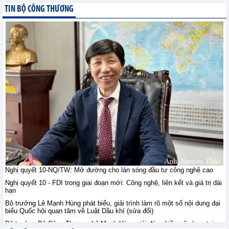
giới ngày 10/8: Vàng ổn
TIN BỘ CÔNG THƯƠNG
định sau khi vượt đỉnh
bảy tuần, đồng duy trì
trên 14.000 USD, quặng sắt giằng co
trước lo ngại nguồn cung
Tin hàng hoá thế giới - Thứ hai, 10-8-2026
Thị trường nông sản thế
giới ngày 10/8: Lúa mì
tăng do rủi ro Biển Đen;
ngô, đậu tương tăng
nhẹ; đường tăng mạnh
Tin hàng hoá thế giới - Thứ hai, 10-8-2026
Tham gia sâu thị trường
công nghiệp chế tạo Hà
Lan: Doanh nghiệp Việt
Nghị quyết 10-NQ/TW: Mở đường cho làn sóng đầu tư công nghệ cao
cần gì?
Nghị quyết 10 - FDI trong giai đoạn mới: Công nghệ, liên kết và giá trị dài
Hội nhập - Thứ hai, 10-8-2026
hạn
Bộ trưởng Lê Mạnh Hùng phát biểu, giải trình làm rõ một số nội dung đại
biểu Quốc hội quan tâm về Luật Dầu khí (sửa đổi)
Việt Nam - Australia: Mở
chương hợp tác mới
Bộ trưởng Bộ Công Thương Lê Mạnh Hùng giải đáp nhiều nội dung tại