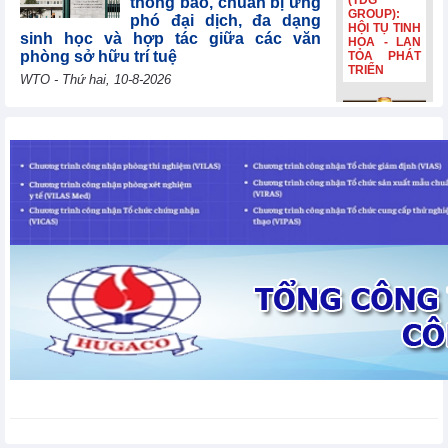
(TDG
thông báo, chuẩn bị ứng
GROUP):
phó đại dịch, đa dạng
HỘI TỤ TINH
sinh học và hợp tác giữa các văn
HOA - LAN
phòng sở hữu trí tuệ
TỎA PHÁT
TRIỂN
WTO - Thứ hai, 10-8-2026
Uzbekistan tái khẳng
Bia Hà Nội
định mục tiêu gia nhập
đổi nhận
WTO năm 2026, cảm ơn
diện, tiếp
các nước thành viên vì
nối hành
trình lịch sử
sự hợp tác liên tục
hơn 132
WTO - Thứ hai, 10-8-2026
năm Bia Hà
Nội đổi nhận
diện, tiếp
nối hành
Lithuania đóng góp
trình lịch sử
30.000 EUR để giúp các
hơn 132
nền kinh tế đang phát
năm
triển và các nước kém
phát triển nhất nâng cao năng lực
thương mại
WTO - Thứ hai, 10-8-2026
Thị trường kim loại thế