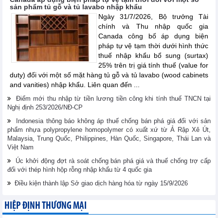
sản phẩm tủ gỗ và tủ lavabo nhập khẩu
Ngày 31/7/2026, Bộ trưởng Tài
chính và Thu nhập quốc gia
Canada công bố áp dụng biện
pháp tự vệ tạm thời dưới hình thức
thuế nhập khẩu bổ sung (surtax)
25% trên trị giá tính thuế (value for
duty) đối với một số mặt hàng tủ gỗ và tủ lavabo (wood cabinets
and vanities) nhập khẩu. Liên quan đến ...
Điểm mới thu nhập từ tiền lương tiền công khi tính thuế TNCN tại
Nghị định 253/2026/NĐ-CP
Indonesia thông báo không áp thuế chống bán phá giá đối với sản
phẩm nhựa polypropylene homopolymer có xuất xứ từ Ả Rập Xê Út,
Malaysia, Trung Quốc, Philippines, Hàn Quốc, Singapore, Thái Lan và
Việt Nam
Úc khởi động đợt rà soát chống bán phá giá và thuế chống trợ cấp
đối với thép hình hộp rỗng nhập khẩu từ 4 quốc gia
Điều kiện thành lập Sở giao dịch hàng hóa từ ngày 15/9/2026
HIỆP ĐỊNH THƯƠNG MẠI