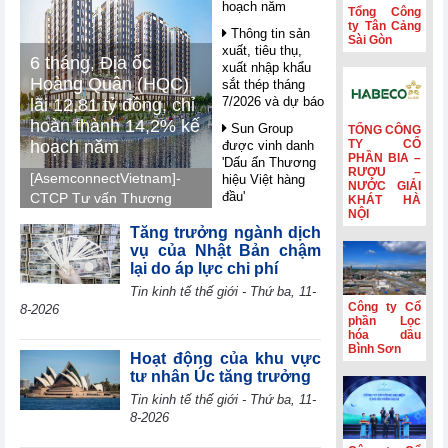
hoạch năm
Tổng Công
ty Tân Cảng
Thông tin sản
Sài Gòn
xuất, tiêu thụ,
6 tháng, Địa ốc
xuất nhập khẩu
Hoàng Quân (HQC)
sắt thép tháng
7/2026 và dự báo
lãi 12,81 tỷ đồng, chỉ
hoàn thành 14,2% kế
Sun Group
TỔNG CÔNG
hoạch năm
TY CỔ
được vinh danh
PHẦN BIA –
'Dấu ấn Thương
RƯỢU –
[AsemconnectVietnam]-
hiệu Việt hàng
NƯỚC GIẢI
đầu'
CTCP Tư vấn Thương
KHÁT HÀ
NỘI
mại Dịch vụ Địa ốc
Nghị quyết 10 -
Tăng trưởng ngành dịch
Hoàng Quân (mã HQC -
FDI trong giai
vụ của Nhật Bản chậm
sàn HOSE) ghi nhận lãi
đoạn mới: Công
lại do áp lực chi phí
nghệ, liên kết và
7,41 tỷ đồng trong quý
Tin kinh tế thế giới - Thứ ba, 11-
giá trị dài hạn
II, luỹ kế nửa đầu năm
Công ty Cổ
8-2026
2026 lãi 12,81 tỷ đồng
Petrolimex
phần Lọc
(PLX) hái quả
hóa dầu
và hoàn thành 14,2% so
Bình Sơn
ngọt từ hoạt động
với kế hoạch năm 2026.
Hoạt động của khu vực
kinh doanh ngoài
tư nhân Úc tăng trưởng
xăng dầu
Tin kinh tế thế giới - Thứ ba, 11-
WB: AI mở ra
8-2026
cơ hội bứt phá
cho các nền kinh