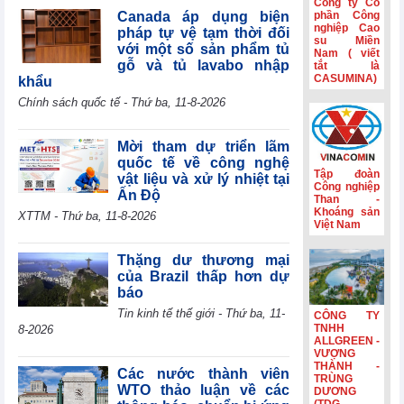
Công ty Cổ
tế mới nổi
Canada áp dụng biện
phần Công
nghiệp Cao
pháp tự vệ tạm thời đối
Hành trình gắn
su Miền
với một số sản phẩm tủ
Nam ( viết
kết và nét đẹp
gỗ và tủ lavabo nhập
tắt là
văn hóa Phân lân
CASUMINA)
khẩu
Văn Điển
Chính sách quốc tế - Thứ ba, 11-8-2026
Không còn lãi
thanh lý tài sản,
lợi nhuận quý
Mời tham dự triển lãm
II/2026 của HBC
quốc tế về công nghệ
giảm 55%
Tập đoàn
vật liệu và xử lý nhiệt tại
Công nghiệp
Ấn Độ
Kinh doanh và
Than -
Phát triển Bình
Khoáng sản
XTTM - Thứ ba, 11-8-2026
Việt Nam
Dương (TDC):
Lợi nhuận sau
thuế 6 tháng
Thặng dư thương mại
giảm 82,9%,
của Brazil thấp hơn dự
dòng tiền âm
báo
thêm 126,9 tỷ
Tin kinh tế thế giới - Thứ ba, 11-
CÔNG TY
đồng
TNHH
8-2026
ALLGREEN -
VƯỢNG
THÀNH -
Các nước thành viên
TRÙNG
WTO thảo luận về các
DƯƠNG