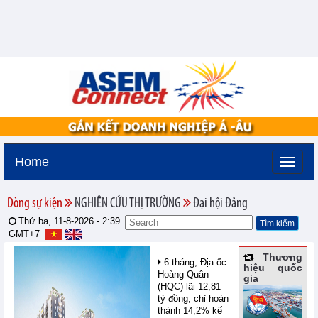
Home
Dòng sự kiện
NGHIÊN CỨU THỊ TRƯỜNG
Đại hội Đảng
Thứ ba, 11-8-2026 -
2:39
GMT+7
Thương
6 tháng, Địa ốc
hiệu quốc
Hoàng Quân
gia
(HQC) lãi 12,81
tỷ đồng, chỉ hoàn
thành 14,2% kế