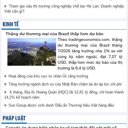
Tham gia sâu thị trường công nghiệp chế tạo Hà Lan: Doanh nghiệp
Việt cần gì?
KINH TẾ
Thặng dư thương mại của Brazil thấp hơn dự báo
Theo tradingeconomics.com, thặng
dư thương mại của Brazil tháng
7/2026 tăng trưởng nhẹ 1% so với
cùng kỳ năm ngoái, đạt 7,07 tỷ
USD, thấp hơn mức dự báo của thị
trường là 8,4 tỷ USD.
Hoạt động của khu vực tư nhân Úc tăng trưởng
Tăng trưởng ngành dịch vụ của Nhật Bản chậm lại do áp lực chi phí
6 tháng, Địa ốc Hoàng Quân (HQC) lãi 12,81 tỷ đồng, chỉ hoàn thành
14,2% kế hoạch năm
Sun Group được vinh danh 'Dấu ấn Thương hiệu Việt hàng đầu'
PHÁP LUẬT
Canada áp dụng biện pháp tự vệ tạm thời đối với một số