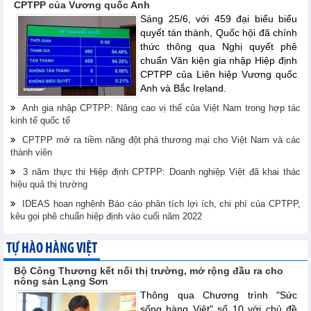
CPTPP của Vương quốc Anh
Sáng 25/6, với 459 đại biểu biểu
quyết tán thành, Quốc hội đã chính
thức thông qua Nghị quyết phê
chuẩn Văn kiện gia nhập Hiệp định
CPTPP của Liên hiệp Vương quốc
Anh và Bắc Ireland.
Anh gia nhập CPTPP: Nâng cao vị thế của Việt Nam trong hợp tác
kinh tế quốc tế
CPTPP mở ra tiềm năng đột phá thương mại cho Việt Nam và các
thành viên
3 năm thực thi Hiệp định CPTPP: Doanh nghiệp Việt đã khai thác
hiệu quả thị trường
IDEAS hoan nghênh Báo cáo phân tích lợi ích, chi phí của CPTPP,
kêu gọi phê chuẩn hiệp định vào cuối năm 2022
TỰ HÀO HÀNG VIỆT
Bộ Công Thương kết nối thị trường, mở rộng đầu ra cho
nông sản Lạng Sơn
Thông qua Chương trình "Sức
sống hàng Việt" số 10 với chủ đề