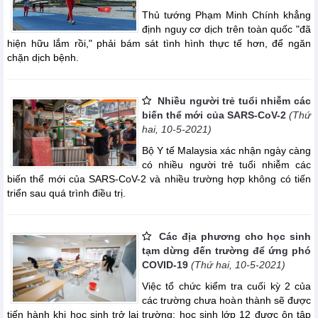
Thủ tướng Phạm Minh Chính khẳng
định nguy cơ dịch trên toàn quốc "đã
hiện hữu lắm rồi," phải bám sát tình hình thực tế hơn, để ngăn
chặn dịch bệnh.
Nhiều người trẻ tuổi nhiễm các
biến thể mới của SARS-CoV-2
(Thứ
hai, 10-5-2021)
Bộ Y tế Malaysia xác nhận ngày càng
có nhiều người trẻ tuổi nhiễm các
biến thể mới của SARS-CoV-2 và nhiều trường hợp không có tiến
triển sau quá trình điều trị.
Các địa phương cho học sinh
tạm dừng đến trường để ứng phó
COVID-19
(Thứ hai, 10-5-2021)
Việc tổ chức kiểm tra cuối kỳ 2 của
các trường chưa hoàn thành sẽ được
tiến hành khi học sinh trở lại trường; học sinh lớp 12 được ôn tập