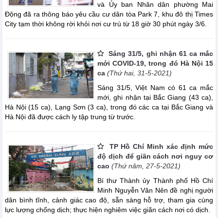
và Ủy ban Nhân dân phường Mai
Động đã ra thông báo yêu cầu cư dân tòa Park 7, khu đô thị Times
City tạm thời không rời khỏi nơi cư trú từ 18 giờ 30 phút ngày 3/6.
Sáng 31/5, ghi nhận 61 ca mắc
mới COVID-19, trong đó Hà Nội 15
ca
(Thứ hai, 31-5-2021)
Sáng 31/5, Việt Nam có 61 ca mắc
mới, ghi nhận tại Bắc Giang (43 ca),
Hà Nội (15 ca), Lạng Sơn (3 ca), trong đó các ca tại Bắc Giang và
Hà Nội đã được cách ly tập trung từ trước.
TP Hồ Chí Minh xác định mức
độ dịch để giãn cách nơi nguy cơ
cao
(Thứ năm, 27-5-2021)
Bí thư Thành ủy Thành phố Hồ Chí
Minh Nguyễn Văn Nên đề nghị người
dân bình tĩnh, cảnh giác cao độ, sẵn sàng hỗ trợ, tham gia cùng
lực lượng chống dịch; thực hiện nghiêm việc giãn cách nơi có dịch.