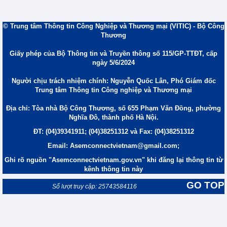
© Trung tâm Thông tin Công Nghiệp và Thương mại (VITIC) - Bộ Công
Thương
Giấy phép của Bộ Thông tin và Truyền thông số 115/GP-TTĐT, cấp
ngày 5/6/2024
Người chịu trách nhiệm chính: Nguyễn Quốc Lân, Phó Giám đốc
Trung tâm Thông tin Công nghiệp và Thương mại
Địa chỉ: Tòa nhà Bộ Công Thương, số 655 Phạm Văn Đồng, phường
Nghĩa Đô, thành phố Hà Nội.
ĐT: (04)39341911; (04)38251312 và Fax: (04)38251312
Email: Asemconnectvietnam@gmail.com;
Ghi rõ nguồn "Asemconnectvietnam.gov.vn" khi đăng lại thông tin từ
kênh thông tin này
GO TOP
Số lượt truy cập: 25743584116