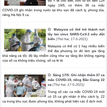
Bộ Y tế cho biết, tính từ 6h đến 12h
ngày 19/5, có thêm 36 ca mắc
COVID-19 ghi nhận trong nước tại khu vực đã cách ly, phong tỏa,
riêng Hà Nội 9 ca.
Malaysia có thể trở thành nơi
lây lan virus SARS-CoV-2 siêu đột
biến
(Thứ hai, 17-5-2021)
Malaysia có thể có 1 hay nhiều biến
thể địa phương từ đó làm gia tăng
khả năng và tốc độ lây nhiễm cũng như sự tăng lên không ngừng
của số ca không triệu chứng, số ca lẻ tẻ.
Sáng 17/5: Ghi nhận thêm 37 ca
mắc COVID-19, riêng Bắc Giang 22
ca
(Thứ hai, 17-5-2021)
Trong số các ca mắc COVID-19 mới
có 15 ca ghi nhận ở khu cách ly, 22
ca trong khu vực được phong tỏa, không phát hiện các ổ dịch mới.