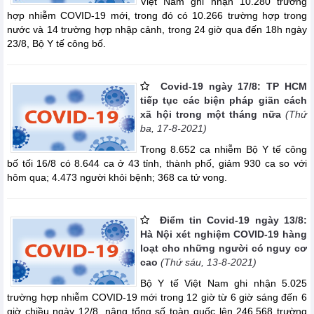
Việt Nam ghi nhận 10.280 trường
hợp nhiễm COVID-19 mới, trong đó có 10.266 trường hợp trong
nước và 14 trường hợp nhập cảnh, trong 24 giờ qua đến 18h ngày
23/8, Bộ Y tế công bố.
Covid-19 ngày 17/8: TP HCM
tiếp tục các biện pháp giãn cách
xã hội trong một tháng nữa
(Thứ
ba, 17-8-2021)
Trong 8.652 ca nhiễm Bộ Y tế công
bố tối 16/8 có 8.644 ca ở 43 tỉnh, thành phố, giảm 930 ca so với
hôm qua; 4.473 người khỏi bệnh; 368 ca tử vong.
Điểm tin Covid-19 ngày 13/8:
Hà Nội xét nghiệm COVID-19 hàng
loạt cho những người có nguy cơ
cao
(Thứ sáu, 13-8-2021)
Bộ Y tế Việt Nam ghi nhận 5.025
trường hợp nhiễm COVID-19 mới trong 12 giờ từ 6 giờ sáng đến 6
giờ chiều ngày 12/8, nâng tổng số toàn quốc lên 246.568 trường