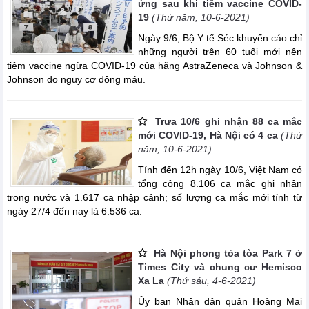
ứng sau khi tiêm vaccine COVID-
19
(Thứ năm, 10-6-2021)
Ngày 9/6, Bộ Y tế Séc khuyến cáo chỉ
những người trên 60 tuổi mới nên
tiêm vaccine ngừa COVID-19 của hãng AstraZeneca và Johnson &
Johnson do nguy cơ đông máu.
Trưa 10/6 ghi nhận 88 ca mắc
mới COVID-19, Hà Nội có 4 ca
(Thứ
năm, 10-6-2021)
Tính đến 12h ngày 10/6, Việt Nam có
tổng cộng 8.106 ca mắc ghi nhận
trong nước và 1.617 ca nhập cảnh; số lượng ca mắc mới tính từ
ngày 27/4 đến nay là 6.536 ca.
Hà Nội phong tỏa tòa Park 7 ở
Times City và chung cư Hemisco
Xa La
(Thứ sáu, 4-6-2021)
Ủy ban Nhân dân quận Hoàng Mai