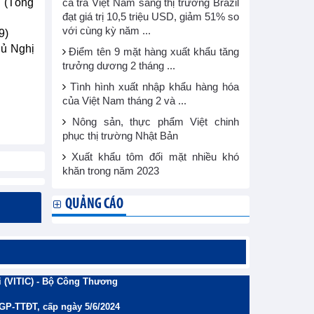
 (Tổng
cá tra Việt Nam sang thị trường Brazil
đạt giá trị 10,5 triệu USD, giảm 51% so
với cùng kỳ năm ...
9)
hủ Nghị
Điểm tên 9 mặt hàng xuất khẩu tăng
trưởng dương 2 tháng ...
Tình hình xuất nhập khẩu hàng hóa
của Việt Nam tháng 2 và ...
Nông sản, thực phẩm Việt chinh
phục thị trường Nhật Bản
Xuất khẩu tôm đối mặt nhiều khó
khăn trong năm 2023
QUẢNG CÁO
 (VITIC) - Bộ Công Thương
/GP-TTĐT, cấp ngày 5/6/2024