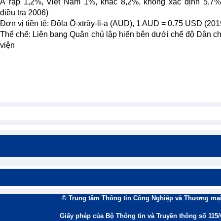
Ả rập 1,2%, Việt Nam 1%, khác 8,2%, không xác định 5,7%
điều tra 2006)
Đơn vị tiền tệ: Đôla Ô-xtrây-li-a (AUD), 1 AUD = 0.75 USD (201
Thể chế: Liên bang Quân chủ lập hiến bên dưới chế độ Dân c
viện
© Trung tâm Thông tin Công Nghiệp và Thương mại
Giấy phép của Bộ Thông tin và Truyền thông số 115