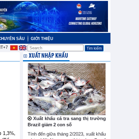
CHUYÊN SÂU
GIỚI THIỆU
T+7
XUẤT NHẬP KHẨU
Xuất khẩu cá tra sang thị trường
Brazil giảm 2 con số
p 1,3%,
Tính đến giữa tháng 2/2023, xuất khẩu