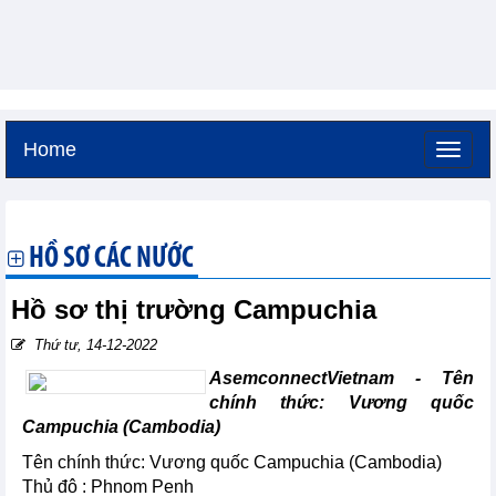
Home
Thứ sáu, 7-8-2026 -
10:5
GMT+7
HỒ SƠ CÁC NƯỚC
Hồ sơ thị trường Campuchia
Thứ tư, 14-12-2022
AsemconnectVietnam - Tên
chính thức: Vương quốc
Campuchia (Cambodia)
Tên chính thức: Vương quốc Campuchia (Cambodia)
Thủ đô : Phnom Penh