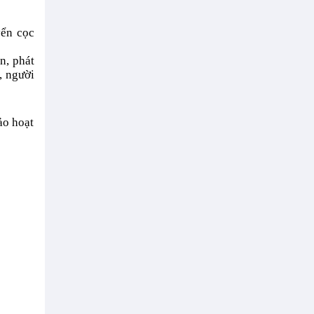
yển cọc
n, phát
, người
ảo hoạt