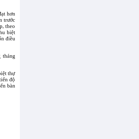
đạt hơn
n trước
p, theo
hu biệt
ốn điều
g tháng
iệt thự
tiến độ
iến bàn