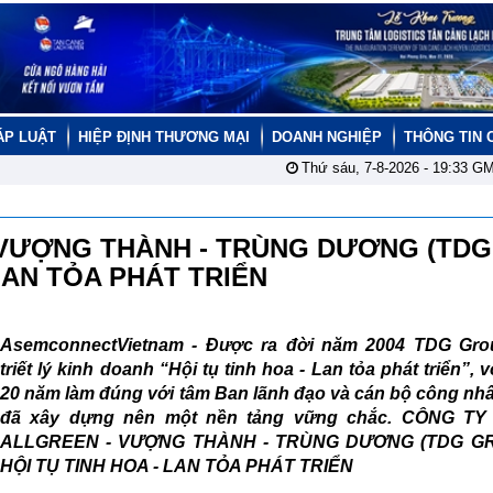
ÁP LUẬT
HIỆP ĐỊNH THƯƠNG MẠI
DOANH NGHIỆP
THÔNG TIN 
Thứ sáu, 7-8-2026 -
19:33
GM
 VƯỢNG THÀNH - TRÙNG DƯƠNG (TDG
 LAN TỎA PHÁT TRIỂN
AsemconnectVietnam -
Được ra đời năm 2004 TDG Gro
triết lý kinh doanh “Hội tụ tinh hoa - Lan tỏa phát triển”, 
20 năm làm đúng với tâm Ban lãnh đạo và cán bộ công nhâ
đã xây dựng nên một nền tảng vững chắc. CÔNG T
ALLGREEN - VƯỢNG THÀNH - TRÙNG DƯƠNG (TDG GR
HỘI TỤ TINH HOA - LAN TỎA PHÁT TRIỂN