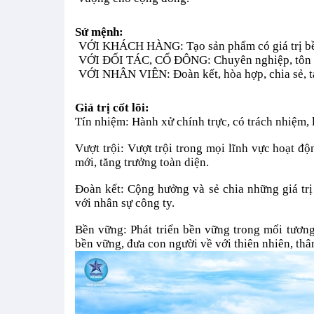
Sứ mệnh:
VỚI KHÁCH HÀNG: Tạo sản phẩm có giá trị b
VỚI ĐỐI TÁC, CỔ ĐÔNG: Chuyên nghiệp, tôn tr
VỚI NHÂN VIÊN: Đoàn kết, hòa hợp, chia sẻ, tạo
Giá trị cốt lõi:
Tín nhiệm: Hành xử chính trực, có trách nhiệm, lờ
Vượt trội: Vượt trội trong mọi lĩnh vực hoạt đ
mới, tăng trưởng toàn diện.
Đoàn kết: Cộng hưởng và sẻ chia những giá trị 
với nhân sự công ty.
Bền vững: Phát triển bền vững trong mối tương 
bền vững, đưa con người về với thiên nhiên, thâ