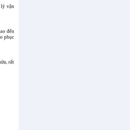
 lý vận
iao đến
ào phục
ừa, rất