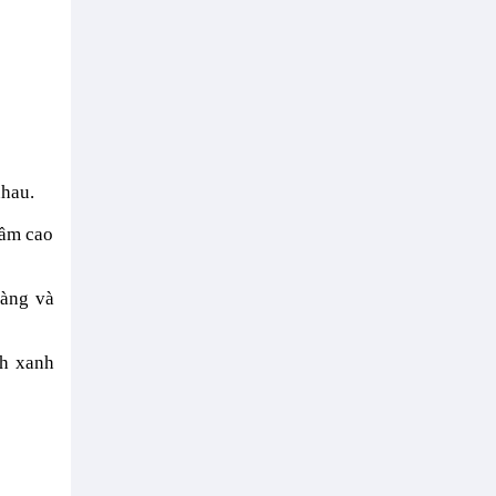
nhau.
tầm cao
hàng và
ch xanh