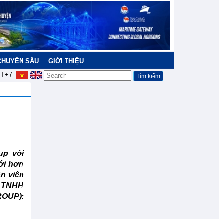
CHUYÊN SÂU
GIỚI THIỆU
T+7
up với
với hơn
n viên
Y TNHH
OUP):