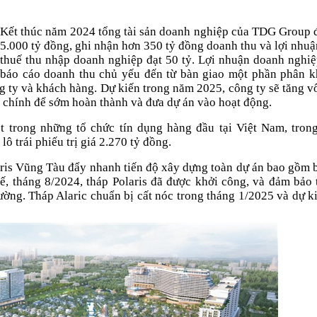
Kết thúc năm 2024 tổng tài sản doanh nghiệp của TDG Group 
5.000 tỷ đồng, ghi nhận hơn 350 tỷ đồng doanh thu và lợi nhuậ
thuế thu nhập doanh nghiệp đạt 50 tỷ. Lợi nhuận doanh nghiệ
báo cáo doanh thu chủ yếu đến từ bàn giao một phần phân k
ng ty và khách hàng. Dự kiến trong năm 2025, công ty sẽ tăng v
i chính để sớm hoàn thành và đưa dự án vào hoạt động.
trong những tổ chức tín dụng hàng đầu tại Việt Nam, tron
 trái phiếu trị giá 2.270 tỷ đồng.
ris Vũng Tàu đẩy nhanh tiến độ xây dựng toàn dự án bao gồm b
 tế, tháng 8/2024, tháp Polaris đã được khởi công, và đảm bảo 
rường. Tháp Alaric chuẩn bị cất nóc trong tháng 1/2025 và dự k