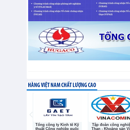
Tin kinh tế thế giới - Thứ sáu, 7-8-2026
Xuất khẩu điện thoại và linh
cầu tiêu thụ điện tử phục hồi t
XUẤT NHẬP KHẨU - Thứ năm, 6-8-202
HÀNG VIỆT NAM CHẤT LƯỢNG CAO
phần Bóng đèn
Tổng công ty Kinh tế Kỹ
Tập đoàn công nghi
c Rạng Đông
thuật Công nghiệp quốc
Than - Khoáng sản Vi