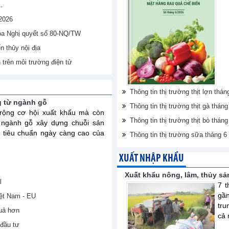
.
/2026
hóa Nghị quyết số 80-NQ/TW
 thủy nội địa
h trên môi trường điện tử
Thông tin thị trường thịt lợn th
g từ ngành gỗ
Thông tin thị trường thịt gà thá
ộng cơ hội xuất khẩu mà còn
Thông tin thị trường thịt bò thá
 ngành gỗ xây dựng chuỗi sản
 tiêu chuẩn ngày càng cao của
Thông tin thị trường sữa tháng 
XUẤT NHẬP KHẨU
Xuất khẩu nông, lâm, thủy sả
l
7 t
gầ
iệt Nam - EU
tru
uả hơn
cả 
đầu tư