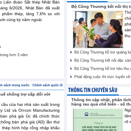
do Liên đoàn Sắt thép Nhật Bản
Bộ Công Thương kết nối thị 
tháng 6/2026, Nhật Bản đã xuất
Thô
n phẩm thép, tăng 7,6% so với
ch
 với cùng kỳ năm ngoái.
phá
sản
thụ
n
Bộ Công Thương hỗ trợ quảng bá
trong hơn 3 năm
Bộ Công Thương kết nối đặc sản
Bộ Công Thương hỗ trợ tiêu thụ
Phát động cuộc thi trực tuyến v
nh sách trong nước
Chính sách quốc tế
THÔNG TIN CHUYÊN SÂU
huế chống trợ cấp đối với
Thông tin cập nhật, phân tíc
hàng rau quả chế biến - số t
 cầu của hai nhà sản xuất trong
Ngà
ty Ltd và Orrcon Manufacturing
tăn
 bán phá giá Úc đã chính thức
rõ 
chống bán phá giá (AD) lần thứ
m thép hình hộp rỗng nhập khẩu