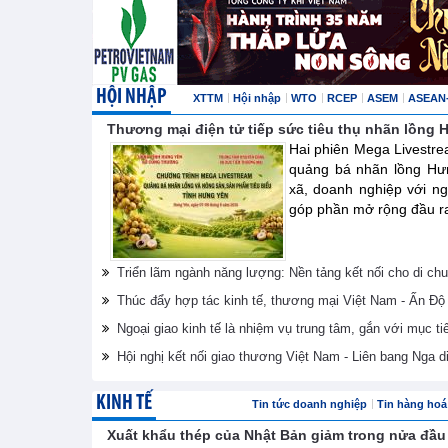
HỘI NHẬP
XTTM
Hội nhập
WTO
RCEP
ASEM
ASEAN
Thương mại điện tử tiếp sức tiêu thụ nhãn lồng
Hai phiên Mega Livestre
quảng bá nhãn lồng Hư
xã, doanh nghiệp với ng
góp phần mở rộng đầu ra 
Triển lãm ngành năng lượng: Nền tảng kết nối cho di ch
Thúc đẩy hợp tác kinh tế, thương mại Việt Nam - Ấn Độ
Ngoại giao kinh tế là nhiệm vụ trung tâm, gắn với mục ti
Hội nghị kết nối giao thương Việt Nam - Liên bang Nga d
KINH TẾ
Tin tức doanh nghiệp
Tin hàng hoá 
Xuất khẩu thép của Nhật Bản giảm trong nửa đầ