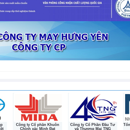
tiếp nối hành trình lịc
132 năm
 kiện duy trì đà tăng trưởng nhờ nhu
ại nhiều thị trường lớn
6
ệp
Công ty Cổ phần Khuôn
Công ty Cổ Phần Đầu Tư
Tổ
ệt
Chính xác Minh Đạt
và Thương Mại TNG