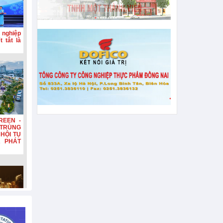
 nghiệp
 tắt là
REEN -
TRÙNG
HỘI TỤ
A PHÁT
n, tiếp
hơn 132
n diện,