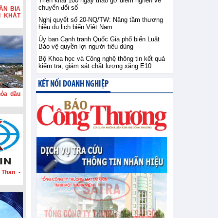
Triển khai 100 ngày tháo gỡ điểm nghẽn về
chuyển đổi số
ẦN BIA
I KHÁT
Nghị quyết số 20-NQ/TW: Nâng tầm thương
hiệu du lịch biển Việt Nam
Ủy ban Cạnh tranh Quốc Gia phổ biến Luật
Bảo vệ quyền lợi người tiêu dùng
Bộ Khoa học và Công nghệ thông tin kết quả
kiểm tra, giám sát chất lượng xăng E10
KẾT NỐI DOANH NGHIỆP
hóa dầu
 Than -