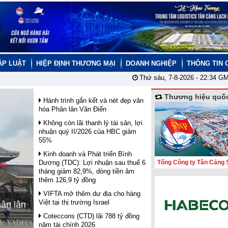
ÁP LUẬT
HIỆP ĐỊNH THƯƠNG MẠI
DOANH NGHIỆP
THÔNG TIN 
Thứ sáu, 7-8-2026 -
22:34
GM
Thương hiệu quốc
Hành trình gắn kết và nét đẹp văn
hóa Phân lân Văn Điển
Không còn lãi thanh lý tài sản, lợi
nhuận quý II/2026 của HBC giảm
55%
Kinh doanh và Phát triển Bình
Dương (TDC): Lợi nhuận sau thuế 6
Tổng Công ty Tân Cảng 
tháng giảm 82,9%, dòng tiền âm
thêm 126,9 tỷ đồng
VIFTA mở thêm dư địa cho hàng
Việt tại thị trường Israel
hân lân
Coteccons (CTD) lãi 788 tỷ đồng
năm tài chính 2026