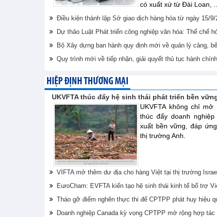
có xuất xứ từ Đài Loan, ..
Điều kiện thành lập Sở giao dịch hàng hóa từ ngày 15/9
Dự thảo Luật Phát triển công nghiệp văn hóa: Thể chế 
Bộ Xây dựng ban hành quy định mới về quản lý cảng, bến
Quy trình mới về tiếp nhận, giải quyết thủ tục hành chín
HIỆP ĐỊNH THƯƠNG MẠI
UKVFTA thúc đẩy hệ sinh thái phát triển bền vữn
UKVFTA không chỉ mở r
thúc đẩy doanh nghiệp
xuất bền vững, đáp ứng
thị trường Anh.
VIFTA mở thêm dư địa cho hàng Việt tại thị trường Israe
EuroCham: EVFTA kiến tạo hệ sinh thái kinh tế bổ trợ V
Tháo gỡ điểm nghẽn thực thi để CPTPP phát huy hiệu q
Doanh nghiệp Canada kỳ vọng CPTPP mở rộng hợp tác 