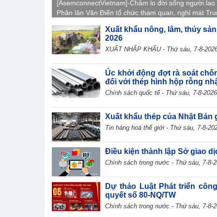
[AsemconnectVietnam]-Chăm lo đời sống người lao
Phân lân Văn Điển tổ chức tham quan, nghỉ mát Tr
Quốc 2026, gắn kết tập thể, tái tạo năng lượng và l
Xuất khẩu nông, lâm, thủy sản
văn hóa doanh nghiệp.
2026
XUẤT NHẬP KHẨU - Thứ sáu, 7-8-202
Úc khởi động đợt rà soát chố
đối với thép hình hộp rỗng nh
Chính sách quốc tế - Thứ sáu, 7-8-2026
Xuất khẩu thép của Nhật Bản 
Tin hàng hoá thế giới - Thứ sáu, 7-8-20
Điều kiện thành lập Sở giao d
Chính sách trong nước - Thứ sáu, 7-8-
Dự thảo Luật Phát triển côn
quyết số 80-NQ/TW
Chính sách trong nước - Thứ sáu, 7-8-