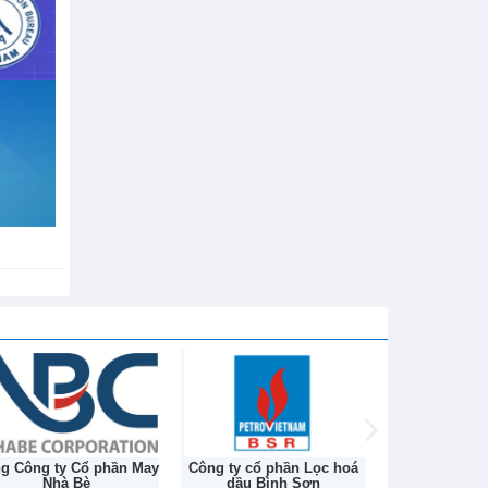
h sử hơn
ng Công ty Cổ phần May
Công ty cổ phần Lọc hoá
Công ty Cổ ph
Nhà Bè
dầu Bình Sơn
Na