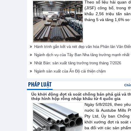
Theo số liệu hải quan 
(JISF) công bố, trong 
khẩu 2,56 triệu tấn sả
tháng 5 và tăng 1,6% so
Hành trình gắn kết và nét đẹp văn hóa Phân lân Văn Điể
Ngành dịch vụ của Tây Ban Nha tăng trưởng mạnh nhất 
Nhật Bản: sản xuất tăng trưởng trong tháng 7/2026
Ngành sản xuất của Ấn Độ cải thiện chậm
PHÁP LUẬT
Chí
Úc khởi động đợt rà soát chống bán phá giá và t
thép hình hộp rỗng nhập khẩu từ 4 quốc gia
Ngày 5/8/2026, theo yêu
nước là Austube Mills P
Pty Ltd, Ủy ban Chống
khởi xướng đợt rà soát 
ba đối với các sản phẩ