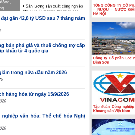
 động,
TỔNG CÔNG TY CỔ PH
Sản lượng sản xuất công nghiệp
ung
– RƯỢU – NƯỚC GIẢ
khu vực Eurozone đạt mức cao
an tỏa
HÀ NỘI
nhất trong gần 4 năm rưỡi
 đạt gần 42,8 tỷ USD sau 7 tháng năm
HSBC: Nghị quyết 10 tạo nền tảng
để Việt Nam thu hút dòng vốn chất
6
lượng cao
Hoạt động sản xuất của Hoa Kỳ
ng bán phá giá và thuế chống trợ cấp
đạt mức cao nhất trong hơn bốn
ập khẩu từ 4 quốc gia
năm
Công ty Cổ phần Lọc 
Phiên họp Chính phủ thường kỳ
Bình Sơn
tháng 7: Xuất nhập khẩu ước đạt
659,6 tỷ USD, tăng 28,1%
giảm trong nửa đầu năm 2026
26
ịch hàng hóa từ ngày 15/9/2026
2026
Tập đoàn Công nghiệp
Khoáng sản Việt Nam
g nghiệp văn hóa: Thể chế hóa Nghị
2026