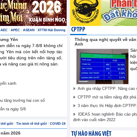
CPTPP
-AEC
APEC
ASEAN
XTTM Hải Dương
 Hưng Yên
Thông qua nghị quyết về văn
Anh
am diễn ra ngày 7-8/8 không chỉ
Sán
ng Yên mà còn kết nối hợp tác
hội
ười tiêu dùng trên nền tảng số,
ki
và nâng cao giá trị nông sản.
quố
uyển xanh
Anh gia nhập CPTPP: Nâng cao vị
CPTPP mở ra tiềm năng đột phá 
êu tăng trưởng hai con số
3 năm thực thi Hiệp định CPTPP: 
iễn ra ngày 5/8
IDEAS hoan nghênh Báo cáo phân
định vào cuối năm 2022
thế giới
Tin kinh tế thế giới
COVID-19
u năm 2026
TỰ HÀO HÀNG VIỆT