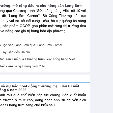
trường, mở rộng đầu ra cho nông sản Lạng Sơn
ng qua Chương trình "Sức sống hàng Việt" số 10 với
ủ đề "Lạng Sơn Corner", Bộ Công Thương tiếp tục
t huy vai trò kết nối cung - cầu, hỗ trợ quảng bá nông
, sản phẩm OCOP, góp phần mở rộng thị trường tiêu
 và nâng cao giá trị hàng hóa địa phương.
 đặc sản Lạng Sơn qua "Lạng Sơn Corner"
 Tây Bắc đến Hà Nội
 đặc sản Huế qua Chương trình Sức sống hàng Việt
ề tiết kiệm năng lượng năm 2026
h và dự báo hoạt động thương mại, đầu tư mặt
háng 6 năm 2026
nh rau quả chế biến tiếp tục chứng kiến xuất khẩu
g trưởng ở mức cao, đang phản ánh sự chuyển dịch
nét từ hàng tươi sang chế biến sâu.