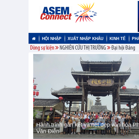
HỘI NHẬP
XUẤT NHẬP KHẨU
KINH TẾ
PH
Dòng sự kiện
NGHIÊN CỨU THỊ TRƯỜNG
Đại hội Đảng
Hành trình gắn kết và nét đẹp văn hóa P
Văn Điển