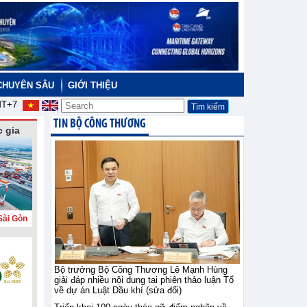
CHUYÊN SÂU
GIỚI THIỆU
T+7
TIN BỘ CÔNG THƯƠNG
 gia
Sài Gòn
Bộ trưởng Bộ Công Thương Lê Mạnh Hùng
giải đáp nhiều nội dung tại phiên thảo luận Tổ
về dự án Luật Dầu khí (sửa đổi)