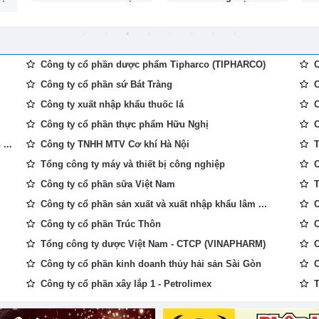
Công ty cổ phần dược phẩm Tipharco (TIPHARCO)
C
Công ty cổ phần sứ Bát Tràng
C
Công ty xuất nhập khẩu thuốc lá
C
Công ty cổ phần thực phẩm Hữu Nghị
C
...
Công ty TNHH MTV Cơ khí Hà Nội
T
Tổng công ty máy và thiết bị công nghiệp
C
Công ty cổ phần sữa Việt Nam
T
Công ty cổ phần sản xuất và xuất nhập khẩu lâm ...
C
Công ty cổ phần Trúc Thôn
C
Tổng công ty dược Việt Nam - CTCP (VINAPHARM)
C
Công ty cổ phần kinh doanh thủy hải sản Sài Gòn
C
Công ty cổ phần xây lắp 1 - Petrolimex
T