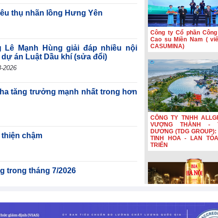
tiêu thụ nhãn lồng Hưng Yên
Công ty Cổ phần Công
Cao su Miền Nam ( viết
CASUMINA)
ê Mạnh Hùng giải đáp nhiều nội
̣ án Luật Dầu khí (sửa đổi)
-2026
ha tăng trưởng mạnh nhất trong hơn
CÔNG TY TNHH ALLG
VƯỢNG THÀNH - 
DƯƠNG (TDG GROUP): 
 thiện chậm
TINH HOA - LAN TỎ
TRIỂN
g trong tháng 7/2026
Bia Hà Nội đổi nhận diệ
ng Đông leo thang có thể khiến tăng
nối hành trình lịch sử 
năm Bia Hà Nội đổi nhậ
1,3% trong năm 2026