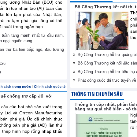
rung ương Nhật Bản (BOJ) cho
Bộ Công Thương kết nối thị 
ến trí tuệ nhân tạo (AI) toàn cầu
Thô
dài lên lạm phát của Nhật Bản,
ch
ủi ro lạm phát gia tăng có thể
phá
ãi suất trong ngắn hạn.
sản
ới tuần tăng mạnh nhất từ đầu năm,
thụ
lo ngại nguồn cung
ần thứ ba liên tiếp; ngô, đậu tương
Bộ Công Thương hỗ trợ quảng bá
Bộ Công Thương kết nối đặc sản
026
Bộ Công Thương hỗ trợ tiêu thụ
n
Phát động cuộc thi trực tuyến v
nh sách trong nước
Chính sách quốc tế
THÔNG TIN CHUYÊN SÂU
huế chống trợ cấp đối với
Thông tin cập nhật, phân tíc
 cầu của hai nhà sản xuất trong
hàng rau quả chế biến - số t
ty Ltd và Orrcon Manufacturing
Ngà
 bán phá giá Úc đã chính thức
tăn
chống bán phá giá (AD) lần thứ
rõ 
m thép hình hộp rỗng nhập khẩu