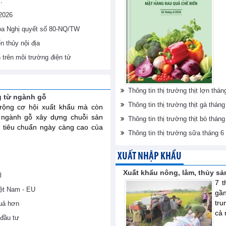
.
/2026
hóa Nghị quyết số 80-NQ/TW
 thủy nội địa
h trên môi trường điện tử
Thông tin thị trường thịt lợn th
g từ ngành gỗ
Thông tin thị trường thịt gà thá
ộng cơ hội xuất khẩu mà còn
 ngành gỗ xây dựng chuỗi sản
Thông tin thị trường thịt bò thá
 tiêu chuẩn ngày càng cao của
Thông tin thị trường sữa tháng 
XUẤT NHẬP KHẨU
Xuất khẩu nông, lâm, thủy sả
l
7 t
iệt Nam - EU
gầ
tru
uả hơn
cả 
đầu tư