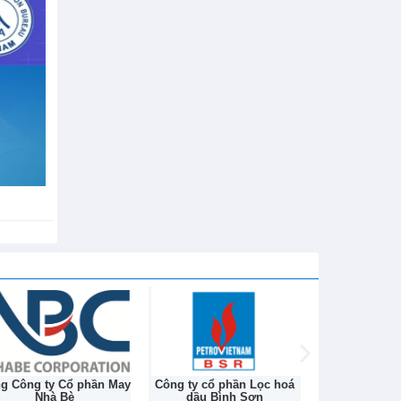
h sử hơn
ng Công ty Cổ phần May
Công ty cổ phần Lọc hoá
Công ty Cổ ph
Nhà Bè
dầu Bình Sơn
Na