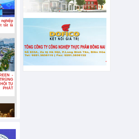
 nghiệp
 tắt là
REEN -
TRÙNG
HỘI TỤ
A PHÁT
n, tiếp
hơn 132
n diện,