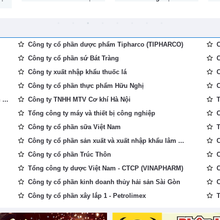
Công ty cổ phần dược phẩm Tipharco (TIPHARCO)
C
Công ty cổ phần sứ Bát Tràng
C
Công ty xuất nhập khẩu thuốc lá
C
Công ty cổ phần thực phẩm Hữu Nghị
C
...
Công ty TNHH MTV Cơ khí Hà Nội
T
Tổng công ty máy và thiết bị công nghiệp
C
Công ty cổ phần sữa Việt Nam
T
Công ty cổ phần sản xuất và xuất nhập khẩu lâm ...
C
Công ty cổ phần Trúc Thôn
C
Tổng công ty dược Việt Nam - CTCP (VINAPHARM)
C
Công ty cổ phần kinh doanh thủy hải sản Sài Gòn
C
Công ty cổ phần xây lắp 1 - Petrolimex
T