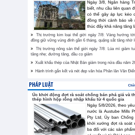
Ngày 3/8, Ngân hàng T
biết, nhu cầu liên quan đ
có thể gây áp lực kéo 
đồng thời cảnh báo về r
thúc đẩy khả năng tăng l
Thị trường kim loại thế giới ngày 7/8: Vàng hướng t
đồng giữ vững vùng đỉnh gần 6 tháng, quặng sắt tăng nhờ 
Thị trường nông sản thế giới ngày 7/8: Lúa mì giảm tu
tăng nhẹ; đường tăng, dầu cọ giảm
Xuất khẩu thép của Nhật Bản giảm trong nửa đầu năm 2
Hành trình gắn kết và nét đẹp văn hóa Phân lân Văn Điể
PHÁP LUẬT
Chí
Úc khởi động đợt rà soát chống bán phá giá và t
thép hình hộp rỗng nhập khẩu từ 4 quốc gia
Ngày 5/8/2026, theo yêu
nước là Austube Mills P
Pty Ltd, Ủy ban Chống
khởi xướng đợt rà soát 
ba đối với các sản phẩ