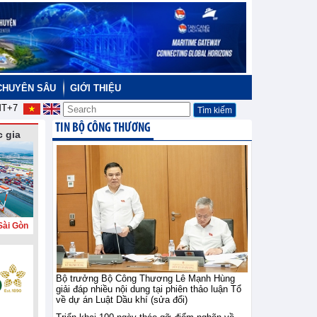
CHUYÊN SÂU
GIỚI THIỆU
T+7
TIN BỘ CÔNG THƯƠNG
 gia
Sài Gòn
Bộ trưởng Bộ Công Thương Lê Mạnh Hùng
giải đáp nhiều nội dung tại phiên thảo luận Tổ
về dự án Luật Dầu khí (sửa đổi)