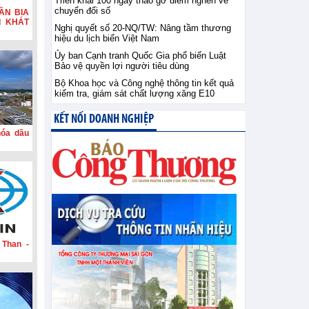
Triển khai 100 ngày tháo gỡ điểm nghẽn về
chuyển đổi số
ẦN BIA
I KHÁT
Nghị quyết số 20-NQ/TW: Nâng tầm thương
hiệu du lịch biển Việt Nam
Ủy ban Cạnh tranh Quốc Gia phổ biến Luật
Bảo vệ quyền lợi người tiêu dùng
Bộ Khoa học và Công nghệ thông tin kết quả
kiểm tra, giám sát chất lượng xăng E10
KẾT NỐI DOANH NGHIỆP
hóa dầu
 Than -