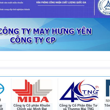
tiếp nối hành trình lịc
ha tăng trưởng mạnh nhất trong hơn
132 năm
 thiện chậm
ệp
Công ty Cổ phần Khuôn
Công ty Cổ Phần Đầu Tư
Tổ
ệt
Chính xác Minh Đạt
và Thương Mại TNG