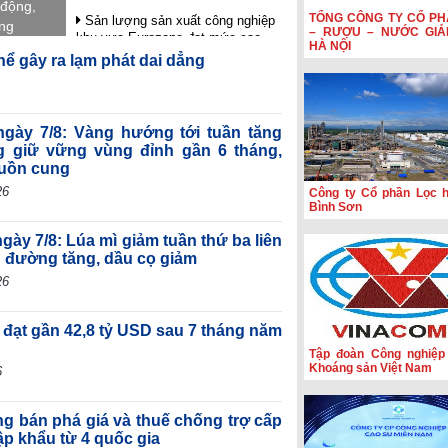
 động,
TỔNG CÔNG TY CỔ PH
Sản lượng sản xuất công nghiệp
ung
– RƯỢU – NƯỚC GIẢ
khu vực Eurozone đạt mức cao
an tỏa
HÀ NỘI
nhất trong gần 4 năm rưỡi
hể gây ra lạm phát dai dẳng
HSBC: Nghị quyết 10 tạo nền tảng
để Việt Nam thu hút dòng vốn chất
lượng cao
 ngày 7/8: Vàng hướng tới tuần tăng
Hoạt động sản xuất của Hoa Kỳ
 giữ vững vùng đỉnh gần 6 tháng,
đạt mức cao nhất trong hơn bốn
guồn cung
năm
26
Công ty Cổ phần Lọc 
Phiên họp Chính phủ thường kỳ
Bình Sơn
tháng 7: Xuất nhập khẩu ước đạt
659,6 tỷ USD, tăng 28,1%
gày 7/8: Lúa mì giảm tuần thứ ba liên
; đường tăng, dầu cọ giảm
26
 đạt gần 42,8 tỷ USD sau 7 tháng năm
Tập đoàn Công nghiệp
Khoáng sản Việt Nam
6
ng bán phá giá và thuế chống trợ cấp
ập khẩu từ 4 quốc gia