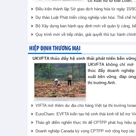
có xuất xứ từ Đài Loan, ..
Điều kiện thành lập Sở giao dịch hàng hóa từ ngày 15/9
Dự thảo Luật Phát triển công nghiệp văn hóa: Thể chế 
Bộ Xây dựng ban hành quy định mới về quản lý cảng, bến
Quy trình mới về tiếp nhận, giải quyết thủ tục hành chín
HIỆP ĐỊNH THƯƠNG MẠI
UKVFTA thúc đẩy hệ sinh thái phát triển bền vữn
UKVFTA không chỉ mở r
thúc đẩy doanh nghiệp
xuất bền vững, đáp ứng
thị trường Anh.
VIFTA mở thêm dư địa cho hàng Việt tại thị trường Israe
EuroCham: EVFTA kiến tạo hệ sinh thái kinh tế bổ trợ V
Tháo gỡ điểm nghẽn thực thi để CPTPP phát huy hiệu q
Doanh nghiệp Canada kỳ vọng CPTPP mở rộng hợp tác 