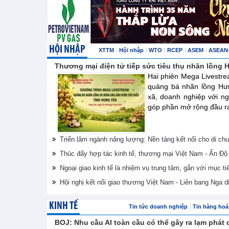
HỘI NHẬP
XTTM
Hội nhập
WTO
RCEP
ASEM
ASEAN
Thương mại điện tử tiếp sức tiêu thụ nhãn lồng
Hai phiên Mega Livestre
quảng bá nhãn lồng Hư
xã, doanh nghiệp với ng
góp phần mở rộng đầu ra 
Triển lãm ngành năng lượng: Nền tảng kết nối cho di ch
Thúc đẩy hợp tác kinh tế, thương mại Việt Nam - Ấn Độ
Ngoại giao kinh tế là nhiệm vụ trung tâm, gắn với mục ti
Hội nghị kết nối giao thương Việt Nam - Liên bang Nga d
KINH TẾ
Tin tức doanh nghiệp
Tin hàng hoá 
BOJ: Nhu cầu AI toàn cầu có thể gây ra lạm phát 