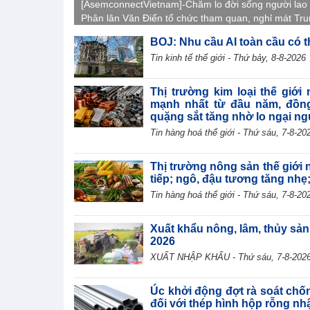
[AsemconnectVietnam]-Chăm lo đời sống người lao
Phân lân Văn Điển tổ chức tham quan, nghỉ mát Tr
Quốc 2026, gắn kết tập thể, tái tạo năng lượng và l
BOJ: Nhu cầu AI toàn cầu có t
văn hóa doanh nghiệp.
Tin kinh tế thế giới - Thứ bảy, 8-8-2026
Thị trường kim loại thế giới
mạnh nhất từ đầu năm, đồng
quặng sắt tăng nhờ lo ngại n
Tin hàng hoá thế giới - Thứ sáu, 7-8-20
Thị trường nông sản thế giới n
tiếp; ngô, đậu tương tăng nhẹ
Tin hàng hoá thế giới - Thứ sáu, 7-8-20
Xuất khẩu nông, lâm, thủy sản
2026
XUẤT NHẬP KHẨU - Thứ sáu, 7-8-202
Úc khởi động đợt rà soát chố
đối với thép hình hộp rỗng nh