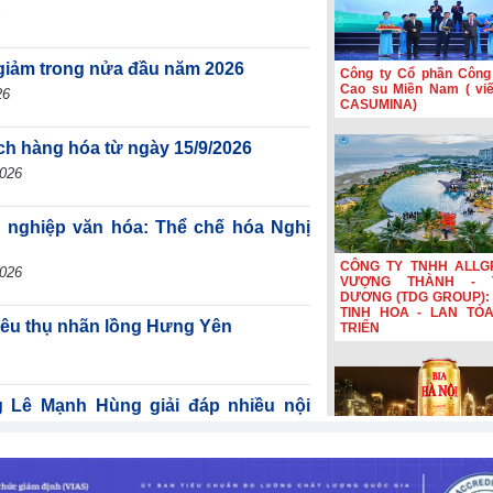
giảm trong nửa đầu năm 2026
Công ty Cổ phần Công
Cao su Miền Nam ( viết
26
CASUMINA)
ịch hàng hóa từ ngày 15/9/2026
2026
g nghiệp văn hóa: Thể chế hóa Nghị
CÔNG TY TNHH ALLG
2026
VƯỢNG THÀNH - 
DƯƠNG (TDG GROUP): 
TINH HOA - LAN TỎ
tiêu thụ nhãn lồng Hưng Yên
TRIỂN
ê Mạnh Hùng giải đáp nhiều nội
̣ án Luật Dầu khí (sửa đổi)
-2026
Bia Hà Nội đổi nhận diệ
nối hành trình lịch sử 
năm Bia Hà Nội đổi nhậ