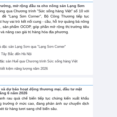
trường, mở rộng đầu ra cho nông sản Lạng Sơn
ng qua Chương trình "Sức sống hàng Việt" số 10 với
ủ đề "Lạng Sơn Corner", Bộ Công Thương tiếp tục
t huy vai trò kết nối cung - cầu, hỗ trợ quảng bá nông
, sản phẩm OCOP, góp phần mở rộng thị trường tiêu
 và nâng cao giá trị hàng hóa địa phương.
 đặc sản Lạng Sơn qua "Lạng Sơn Corner"
 Tây Bắc đến Hà Nội
 đặc sản Huế qua Chương trình Sức sống hàng Việt
ề tiết kiệm năng lượng năm 2026
h và dự báo hoạt động thương mại, đầu tư mặt
háng 6 năm 2026
nh rau quả chế biến tiếp tục chứng kiến xuất khẩu
g trưởng ở mức cao, đang phản ánh sự chuyển dịch
nét từ hàng tươi sang chế biến sâu.