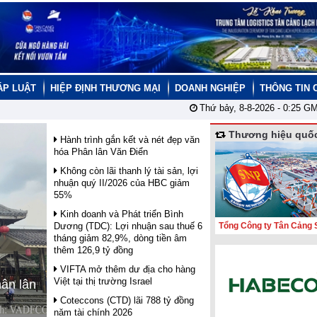
ÁP LUẬT
HIỆP ĐỊNH THƯƠNG MẠI
DOANH NGHIỆP
THÔNG TIN 
Thứ bảy, 8-8-2026 -
0:25
GM
Thương hiệu quốc
Hành trình gắn kết và nét đẹp văn
hóa Phân lân Văn Điển
Không còn lãi thanh lý tài sản, lợi
nhuận quý II/2026 của HBC giảm
55%
Kinh doanh và Phát triển Bình
Dương (TDC): Lợi nhuận sau thuế 6
Tổng Công ty Tân Cảng 
tháng giảm 82,9%, dòng tiền âm
thêm 126,9 tỷ đồng
VIFTA mở thêm dư địa cho hàng
Việt tại thị trường Israel
hân lân
Coteccons (CTD) lãi 788 tỷ đồng
năm tài chính 2026