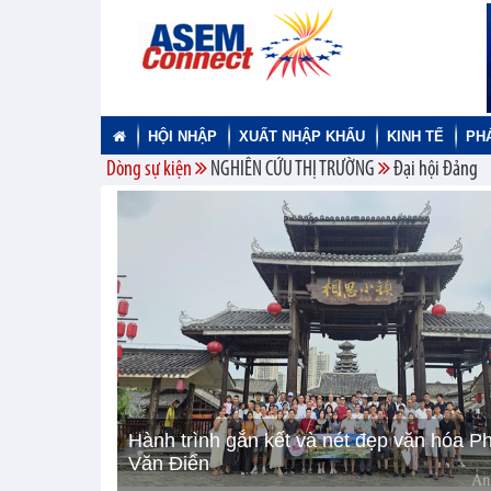
HỘI NHẬP
XUẤT NHẬP KHẨU
KINH TẾ
PH
Dòng sự kiện
NGHIÊN CỨU THỊ TRƯỜNG
Đại hội Đảng
Hành trình gắn kết và nét đẹp văn hóa P
Văn Điển