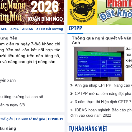
CPTPP
-AEC
APEC
ASEAN
XTTM Hải Dương
 Hưng Yên
Thông qua nghị quyết về văn
Anh
am diễn ra ngày 7-8/8 không chỉ
Sán
ng Yên mà còn kết nối hợp tác
hội
ười tiêu dùng trên nền tảng số,
ki
và nâng cao giá trị nông sản.
quố
uyển xanh
Anh gia nhập CPTPP: Nâng cao vị
CPTPP mở ra tiềm năng đột phá 
êu tăng trưởng hai con số
3 năm thực thi Hiệp định CPTPP: 
iễn ra ngày 5/8
IDEAS hoan nghênh Báo cáo phân
định vào cuối năm 2022
thế giới
Tin kinh tế thế giới
COVID-19
dai dẳng
TỰ HÀO HÀNG VIỆT