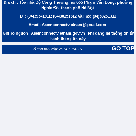
Địa chỉ: Tòa nhà Bộ Công Thương, số 655 Phạm Văn Đồng, phường
Nghĩa Đô, thành phố Hà Nội.
ĐT: (04)39341911; (04)38251312 và Fax: (04)38251312
Email: Asemconnectvietnam@gmail.com;
Ghi rõ nguồn "Asemconnectvietnam.gov.vn" khi đăng lại thông tin từ
kênh thông tin này
GO TOP
Số lượt truy cập: 25743584116