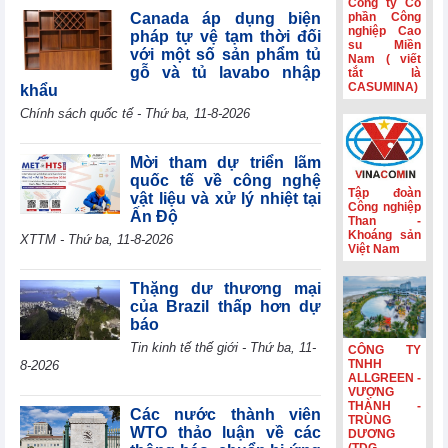
Công ty Cổ
tế mới nổi
Canada áp dụng biện
phần Công
nghiệp Cao
pháp tự vệ tạm thời đối
Hành trình gắn
su Miền
với một số sản phẩm tủ
Nam ( viết
kết và nét đẹp
gỗ và tủ lavabo nhập
tắt là
văn hóa Phân lân
CASUMINA)
khẩu
Văn Điển
Chính sách quốc tế - Thứ ba, 11-8-2026
Không còn lãi
thanh lý tài sản,
lợi nhuận quý
Mời tham dự triển lãm
II/2026 của HBC
quốc tế về công nghệ
giảm 55%
Tập đoàn
vật liệu và xử lý nhiệt tại
Công nghiệp
Ấn Độ
Kinh doanh và
Than -
Phát triển Bình
Khoáng sản
XTTM - Thứ ba, 11-8-2026
Việt Nam
Dương (TDC):
Lợi nhuận sau
thuế 6 tháng
Thặng dư thương mại
giảm 82,9%,
của Brazil thấp hơn dự
dòng tiền âm
báo
thêm 126,9 tỷ
Tin kinh tế thế giới - Thứ ba, 11-
CÔNG TY
đồng
TNHH
8-2026
ALLGREEN -
VƯỢNG
THÀNH -
Các nước thành viên
TRÙNG
WTO thảo luận về các
DƯƠNG