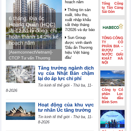
hoạch năm
Tổng Công
ty Tân Cảng
Thông tin sản
Sài Gòn
xuất, tiêu thụ,
6 tháng, Địa ốc
xuất nhập khẩu
Hoàng Quân (HQC)
sắt thép tháng
7/2026 và dự báo
lãi 12,81 tỷ đồng, chỉ
hoàn thành 14,2% kế
Sun Group
TỔNG CÔNG
hoạch năm
TY CỔ
được vinh danh
PHẦN BIA –
'Dấu ấn Thương
RƯỢU –
[AsemconnectVietnam]-
hiệu Việt hàng
NƯỚC GIẢI
đầu'
CTCP Tư vấn Thương
KHÁT HÀ
NỘI
mại Dịch vụ Địa ốc
Nghị quyết 10 -
Tăng trưởng ngành dịch
Hoàng Quân (mã HQC -
FDI trong giai
vụ của Nhật Bản chậm
sàn HOSE) ghi nhận lãi
đoạn mới: Công
lại do áp lực chi phí
nghệ, liên kết và
7,41 tỷ đồng trong quý
Tin kinh tế thế giới - Thứ ba, 11-
giá trị dài hạn
II, luỹ kế nửa đầu năm
Công ty Cổ
8-2026
2026 lãi 12,81 tỷ đồng
Petrolimex
phần Lọc
(PLX) hái quả
hóa dầu
và hoàn thành 14,2% so
Bình Sơn
ngọt từ hoạt động
với kế hoạch năm 2026.
Hoạt động của khu vực
kinh doanh ngoài
tư nhân Úc tăng trưởng
xăng dầu
Tin kinh tế thế giới - Thứ ba, 11-
WB: AI mở ra
8-2026
cơ hội bứt phá
cho các nền kinh