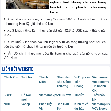
nghiệp Việt không chỉ cần hàng
hóa tốt mà còn phải làm chủ năng
lực số.
Xuất khẩu ngành giấy 7 tháng đầu năm 2026 - Doanh nghiệp FDI và
thị trường Hoa Kỳ giữ thế chủ lực
Xuất khẩu nông, lâm, thủy sản đạt gần 42,8 tỷ USD sau 7 tháng năm
2026
Xuất khẩu điện thoại và linh kiện duy trì đà tăng trưởng nhờ nhu cầu
tiêu thụ điện tử phục hồi tại nhiều thị trường lớn
Ấn Độ chính thức mở cửa thị trường cho quả sầu riêng tươi của
Việt Nam
LIÊN KẾT WEBSITE
Chính Phủ
Tuổi Trẻ
Thanh
Nhân dân
VnExpress
Vietnamnet
Niên
Báo Công
Tiền
Vneconomy
Thương
Phong
Tin nhanh
CK
SGGP
Hà Nội
Vietnamexport
VTC News
Tin tức
Thời báo
mới
NH
NCIF
Vasep
Pháp luật
Báo Đầu
Kinh tế và
Vietnamplus
VN
Tư
dự báo
VOV News