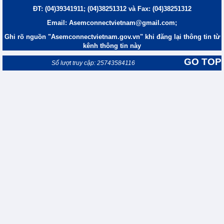
ĐT: (04)39341911; (04)38251312 và Fax: (04)38251312
Email: Asemconnectvietnam@gmail.com;
Ghi rõ nguồn "Asemconnectvietnam.gov.vn" khi đăng lại thông tin từ
kênh thông tin này
GO TOP
Số lượt truy cập: 25743584116