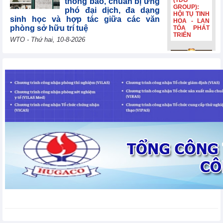
(TDG
thông báo, chuẩn bị ứng
GROUP):
phó đại dịch, đa dạng
HỘI TỤ TINH
sinh học và hợp tác giữa các văn
HOA - LAN
phòng sở hữu trí tuệ
TỎA PHÁT
TRIỂN
WTO - Thứ hai, 10-8-2026
Uzbekistan tái khẳng
Bia Hà Nội
định mục tiêu gia nhập
đổi nhận
WTO năm 2026, cảm ơn
diện, tiếp
các nước thành viên vì
nối hành
trình lịch sử
sự hợp tác liên tục
hơn 132
WTO - Thứ hai, 10-8-2026
năm Bia Hà
Nội đổi nhận
diện, tiếp
nối hành
Lithuania đóng góp
trình lịch sử
30.000 EUR để giúp các
hơn 132
nền kinh tế đang phát
năm
triển và các nước kém
phát triển nhất nâng cao năng lực
thương mại
WTO - Thứ hai, 10-8-2026
Thị trường kim loại thế