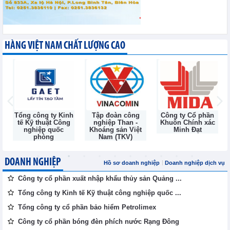
HÀNG VIỆT NAM CHẤT LƯỢNG CAO
nh
Tập đoàn công
Công ty Cổ phần
Công ty Cổ Phần
g
nghiệp Than -
Khuôn Chính xác
Đầu Tư và Thương
Khoáng sản Việt
Minh Đạt
Mại TNG
Nam (TKV)
DOANH NGHIỆP
Hồ sơ doanh nghiệp
Doanh nghiệp dịch vụ
Công ty cổ phần xuất nhập khẩu thủy sản Quảng ...
Tổng công ty Kinh tế Kỹ thuật công nghiệp quốc ...
Tổng công ty cổ phần bảo hiểm Petrolimex
Công ty cổ phần bóng đèn phích nước Rạng Đông