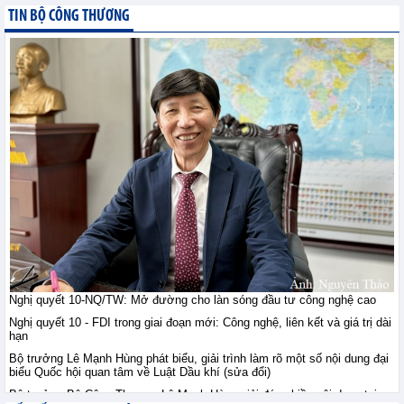
giới ngày 10/8: Vàng ổn
TIN BỘ CÔNG THƯƠNG
định sau khi vượt đỉnh
bảy tuần, đồng duy trì
trên 14.000 USD, quặng sắt giằng co
trước lo ngại nguồn cung
Tin hàng hoá thế giới - Thứ hai, 10-8-2026
Thị trường nông sản thế
giới ngày 10/8: Lúa mì
tăng do rủi ro Biển Đen;
ngô, đậu tương tăng
nhẹ; đường tăng mạnh
Tin hàng hoá thế giới - Thứ hai, 10-8-2026
Tham gia sâu thị trường
công nghiệp chế tạo Hà
Lan: Doanh nghiệp Việt
Nghị quyết 10-NQ/TW: Mở đường cho làn sóng đầu tư công nghệ cao
cần gì?
Nghị quyết 10 - FDI trong giai đoạn mới: Công nghệ, liên kết và giá trị dài
Hội nhập - Thứ hai, 10-8-2026
hạn
Bộ trưởng Lê Mạnh Hùng phát biểu, giải trình làm rõ một số nội dung đại
biểu Quốc hội quan tâm về Luật Dầu khí (sửa đổi)
Việt Nam - Australia: Mở
chương hợp tác mới
Bộ trưởng Bộ Công Thương Lê Mạnh Hùng giải đáp nhiều nội dung tại