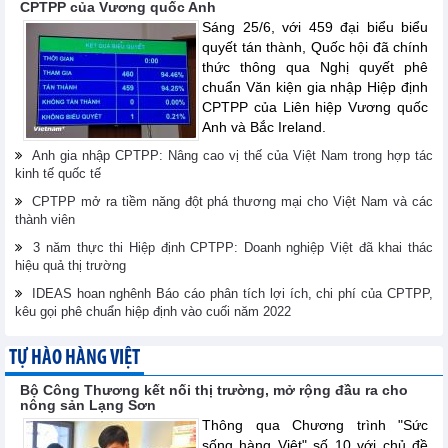
CPTPP của Vương quốc Anh
Sáng 25/6, với 459 đại biểu biểu
quyết tán thành, Quốc hội đã chính
thức thông qua Nghị quyết phê
chuẩn Văn kiện gia nhập Hiệp định
CPTPP của Liên hiệp Vương quốc
Anh và Bắc Ireland.
Anh gia nhập CPTPP: Nâng cao vị thế của Việt Nam trong hợp tác
kinh tế quốc tế
CPTPP mở ra tiềm năng đột phá thương mại cho Việt Nam và các
thành viên
3 năm thực thi Hiệp định CPTPP: Doanh nghiệp Việt đã khai thác
hiệu quả thị trường
IDEAS hoan nghênh Báo cáo phân tích lợi ích, chi phí của CPTPP,
kêu gọi phê chuẩn hiệp định vào cuối năm 2022
TỰ HÀO HÀNG VIỆT
Bộ Công Thương kết nối thị trường, mở rộng đầu ra cho
nông sản Lạng Sơn
Thông qua Chương trình "Sức
sống hàng Việt" số 10 với chủ đề