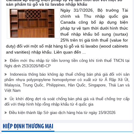
sản phẩm tủ gỗ và tủ lavabo nhập khẩu
Ngày 31/7/2026, Bộ trưởng Tài
chính và Thu nhập quốc gia
Canada công bố áp dụng biện
pháp tự vệ tạm thời dưới hình thức
thuế nhập khẩu bổ sung (surtax)
25% trên trị giá tính thuế (value for
duty) đối với một số mặt hàng tủ gỗ và tủ lavabo (wood cabinets
and vanities) nhập khẩu. Liên quan đến ...
Điểm mới thu nhập từ tiền lương tiền công khi tính thuế TNCN tại
Nghị định 253/2026/NĐ-CP
Indonesia thông báo không áp thuế chống bán phá giá đối với sản
phẩm nhựa polypropylene homopolymer có xuất xứ từ Ả Rập Xê Út,
Malaysia, Trung Quốc, Philippines, Hàn Quốc, Singapore, Thái Lan và
Việt Nam
Úc khởi động đợt rà soát chống bán phá giá và thuế chống trợ cấp
đối với thép hình hộp rỗng nhập khẩu từ 4 quốc gia
Điều kiện thành lập Sở giao dịch hàng hóa từ ngày 15/9/2026
HIỆP ĐỊNH THƯƠNG MẠI