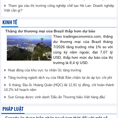
Tham gia sâu thị trường công nghiệp chế tạo Hà Lan: Doanh nghiệp
Việt cần gì?
KINH TẾ
Thặng dư thương mại của Brazil thấp hơn dự báo
Theo tradingeconomics.com, thặng
dư thương mại của Brazil tháng
7/2026 tăng trưởng nhẹ 1% so với
cùng kỳ năm ngoái, đạt 7,07 tỷ
USD, thấp hơn mức dự báo của thị
trường là 8,4 tỷ USD.
Hoạt động của khu vực tư nhân Úc tăng trưởng
Tăng trưởng ngành dịch vụ của Nhật Bản chậm lại do áp lực chi phí
6 tháng, Địa ốc Hoàng Quân (HQC) lãi 12,81 tỷ đồng, chỉ hoàn thành
14,2% kế hoạch năm
Sun Group được vinh danh 'Dấu ấn Thương hiệu Việt hàng đầu'
PHÁP LUẬT
Canada áp dụng biện pháp tự vệ tạm thời đối với một số