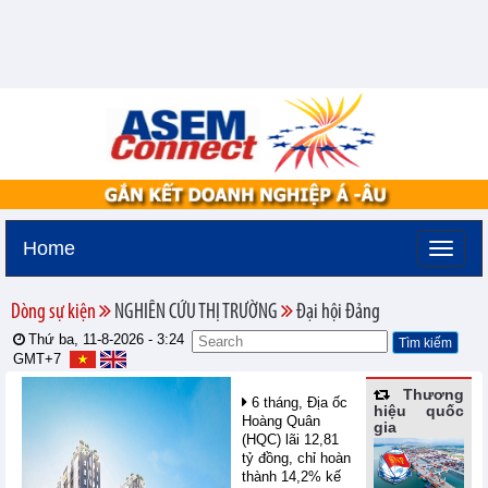
Home
Dòng sự kiện
NGHIÊN CỨU THỊ TRƯỜNG
Đại hội Đảng
Thứ ba, 11-8-2026 -
3:24
GMT+7
Thương
6 tháng, Địa ốc
hiệu quốc
Hoàng Quân
gia
(HQC) lãi 12,81
tỷ đồng, chỉ hoàn
thành 14,2% kế