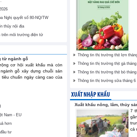
.
/2026
hóa Nghị quyết số 80-NQ/TW
 thủy nội địa
h trên môi trường điện tử
Thông tin thị trường thịt lợn th
g từ ngành gỗ
Thông tin thị trường thịt gà thá
ộng cơ hội xuất khẩu mà còn
 ngành gỗ xây dựng chuỗi sản
Thông tin thị trường thịt bò thá
 tiêu chuẩn ngày càng cao của
Thông tin thị trường sữa tháng 
XUẤT NHẬP KHẨU
Xuất khẩu nông, lâm, thủy sả
l
7 t
iệt Nam - EU
gầ
tru
uả hơn
cả 
đầu tư