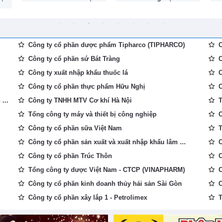
Công ty cổ phần dược phẩm Tipharco (TIPHARCO)
C
Công ty cổ phần sứ Bát Tràng
C
Công ty xuất nhập khẩu thuốc lá
C
Công ty cổ phần thực phẩm Hữu Nghị
C
...
Công ty TNHH MTV Cơ khí Hà Nội
T
Tổng công ty máy và thiết bị công nghiệp
C
Công ty cổ phần sữa Việt Nam
T
Công ty cổ phần sản xuất và xuất nhập khẩu lâm ...
C
Công ty cổ phần Trúc Thôn
C
Tổng công ty dược Việt Nam - CTCP (VINAPHARM)
C
Công ty cổ phần kinh doanh thủy hải sản Sài Gòn
C
Công ty cổ phần xây lắp 1 - Petrolimex
T