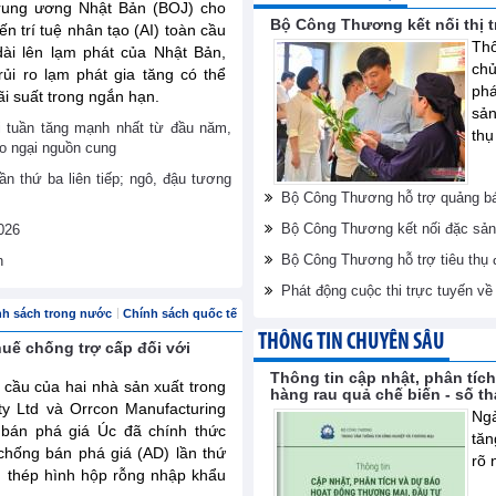
rung ương Nhật Bản (BOJ) cho
Bộ Công Thương kết nối thị 
ến trí tuệ nhân tạo (AI) toàn cầu
Thô
dài lên lạm phát của Nhật Bản,
ch
ủi ro lạm phát gia tăng có thể
phá
ãi suất trong ngắn hạn.
sản
ới tuần tăng mạnh nhất từ đầu năm,
thụ
lo ngại nguồn cung
ần thứ ba liên tiếp; ngô, đậu tương
Bộ Công Thương hỗ trợ quảng bá
Bộ Công Thương kết nối đặc sản
026
Bộ Công Thương hỗ trợ tiêu thụ
n
Phát động cuộc thi trực tuyến v
nh sách trong nước
Chính sách quốc tế
THÔNG TIN CHUYÊN SÂU
huế chống trợ cấp đối với
Thông tin cập nhật, phân tíc
 cầu của hai nhà sản xuất trong
hàng rau quả chế biến - số t
ty Ltd và Orrcon Manufacturing
Ngà
 bán phá giá Úc đã chính thức
tăn
chống bán phá giá (AD) lần thứ
rõ 
m thép hình hộp rỗng nhập khẩu