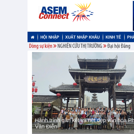
HỘI NHẬP
XUẤT NHẬP KHẨU
KINH TẾ
PH
Dòng sự kiện
NGHIÊN CỨU THỊ TRƯỜNG
Đại hội Đảng
Hành trình gắn kết và nét đẹp văn hóa P
Văn Điển