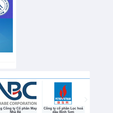
h sử hơn
ng Công ty Cổ phần May
Công ty cổ phần Lọc hoá
Công ty Cổ ph
Nhà Bè
dầu Bình Sơn
Na