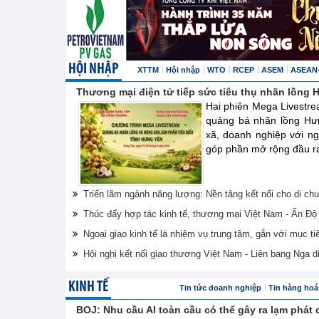
HỘI NHẬP
XTTM
Hội nhập
WTO
RCEP
ASEM
ASEAN
Thương mại điện tử tiếp sức tiêu thụ nhãn lồng
Hai phiên Mega Livestre
quảng bá nhãn lồng Hư
xã, doanh nghiệp với ng
góp phần mở rộng đầu ra 
Triển lãm ngành năng lượng: Nền tảng kết nối cho di ch
Thúc đẩy hợp tác kinh tế, thương mại Việt Nam - Ấn Độ
Ngoại giao kinh tế là nhiệm vụ trung tâm, gắn với mục ti
Hội nghị kết nối giao thương Việt Nam - Liên bang Nga d
KINH TẾ
Tin tức doanh nghiệp
Tin hàng hoá 
BOJ: Nhu cầu AI toàn cầu có thể gây ra lạm phát 