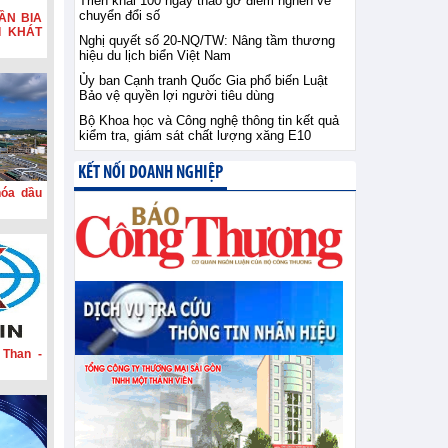
Triển khai 100 ngày tháo gỡ điểm nghẽn về
chuyển đổi số
ẦN BIA
I KHÁT
Nghị quyết số 20-NQ/TW: Nâng tầm thương
hiệu du lịch biển Việt Nam
Ủy ban Cạnh tranh Quốc Gia phổ biến Luật
Bảo vệ quyền lợi người tiêu dùng
Bộ Khoa học và Công nghệ thông tin kết quả
kiểm tra, giám sát chất lượng xăng E10
KẾT NỐI DOANH NGHIỆP
hóa dầu
 Than -