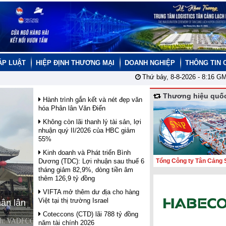
ÁP LUẬT
HIỆP ĐỊNH THƯƠNG MẠI
DOANH NGHIỆP
THÔNG TIN 
Thứ bảy, 8-8-2026 -
8:16
GM
Thương hiệu quốc
Hành trình gắn kết và nét đẹp văn
hóa Phân lân Văn Điển
Không còn lãi thanh lý tài sản, lợi
nhuận quý II/2026 của HBC giảm
55%
Kinh doanh và Phát triển Bình
Dương (TDC): Lợi nhuận sau thuế 6
Tổng Công ty Tân Cảng 
tháng giảm 82,9%, dòng tiền âm
thêm 126,9 tỷ đồng
VIFTA mở thêm dư địa cho hàng
Việt tại thị trường Israel
hân lân
Coteccons (CTD) lãi 788 tỷ đồng
năm tài chính 2026