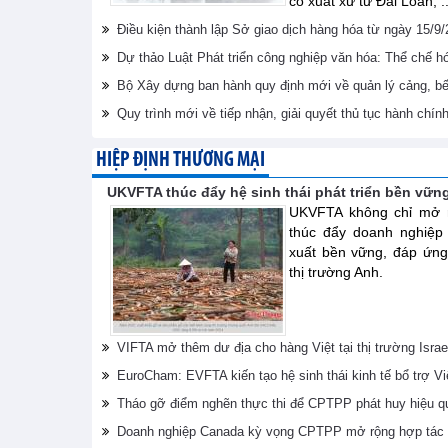
có xuất xứ từ Đài Loan, ..
Điều kiện thành lập Sở giao dịch hàng hóa từ ngày 15/9
Dự thảo Luật Phát triển công nghiệp văn hóa: Thể chế 
Bộ Xây dựng ban hành quy định mới về quản lý cảng, bến
Quy trình mới về tiếp nhận, giải quyết thủ tục hành chín
HIỆP ĐỊNH THƯƠNG MẠI
UKVFTA thúc đẩy hệ sinh thái phát triển bền vữn
UKVFTA không chỉ mở r
thúc đẩy doanh nghiệp
xuất bền vững, đáp ứng
thị trường Anh.
VIFTA mở thêm dư địa cho hàng Việt tại thị trường Israe
EuroCham: EVFTA kiến tạo hệ sinh thái kinh tế bổ trợ V
Tháo gỡ điểm nghẽn thực thi để CPTPP phát huy hiệu q
Doanh nghiệp Canada kỳ vọng CPTPP mở rộng hợp tác 