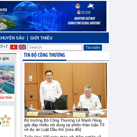
CHUYÊN SÂU
GIỚI THIỆU
T+7
TIN BỘ CÔNG THƯƠNG
 gia
Sài Gòn
Bộ trưởng Bộ Công Thương Lê Mạnh Hùng
giải đáp nhiều nội dung tại phiên thảo luận Tổ
về dự án Luật Dầu khí (sửa đổi)