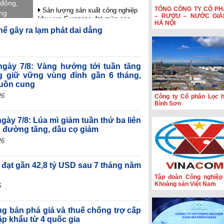
 động,
TỔNG CÔNG TY CỔ PH
Sản lượng sản xuất công nghiệp
ung
– RƯỢU – NƯỚC GIẢ
khu vực Eurozone đạt mức cao
an tỏa
HÀ NỘI
nhất trong gần 4 năm rưỡi
hể gây ra lạm phát dai dẳng
HSBC: Nghị quyết 10 tạo nền tảng
để Việt Nam thu hút dòng vốn chất
lượng cao
 ngày 7/8: Vàng hướng tới tuần tăng
Hoạt động sản xuất của Hoa Kỳ
 giữ vững vùng đỉnh gần 6 tháng,
đạt mức cao nhất trong hơn bốn
guồn cung
năm
26
Công ty Cổ phần Lọc 
Phiên họp Chính phủ thường kỳ
Bình Sơn
tháng 7: Xuất nhập khẩu ước đạt
659,6 tỷ USD, tăng 28,1%
gày 7/8: Lúa mì giảm tuần thứ ba liên
; đường tăng, dầu cọ giảm
26
 đạt gần 42,8 tỷ USD sau 7 tháng năm
Tập đoàn Công nghiệp
Khoáng sản Việt Nam
6
ng bán phá giá và thuế chống trợ cấp
ập khẩu từ 4 quốc gia