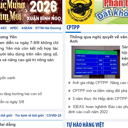
CPTPP
-AEC
APEC
ASEAN
XTTM Hải Dương
 Hưng Yên
Thông qua nghị quyết về văn
Anh
am diễn ra ngày 7-8/8 không chỉ
Sán
ng Yên mà còn kết nối hợp tác
hội
ười tiêu dùng trên nền tảng số,
ki
và nâng cao giá trị nông sản.
quố
uyển xanh
Anh gia nhập CPTPP: Nâng cao vị
CPTPP mở ra tiềm năng đột phá 
êu tăng trưởng hai con số
3 năm thực thi Hiệp định CPTPP: 
iễn ra ngày 5/8
IDEAS hoan nghênh Báo cáo phân
định vào cuối năm 2022
thế giới
Tin kinh tế thế giới
COVID-19
dai dẳng
TỰ HÀO HÀNG VIỆT