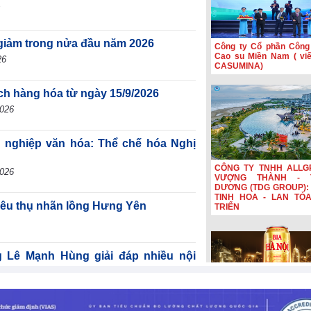
giảm trong nửa đầu năm 2026
Công ty Cổ phần Công
Cao su Miền Nam ( viết
26
CASUMINA)
ịch hàng hóa từ ngày 15/9/2026
2026
g nghiệp văn hóa: Thể chế hóa Nghị
CÔNG TY TNHH ALLG
2026
VƯỢNG THÀNH - 
DƯƠNG (TDG GROUP): 
TINH HOA - LAN TỎ
tiêu thụ nhãn lồng Hưng Yên
TRIỂN
ê Mạnh Hùng giải đáp nhiều nội
̣ án Luật Dầu khí (sửa đổi)
-2026
Bia Hà Nội đổi nhận diệ
nối hành trình lịch sử 
năm Bia Hà Nội đổi nhậ