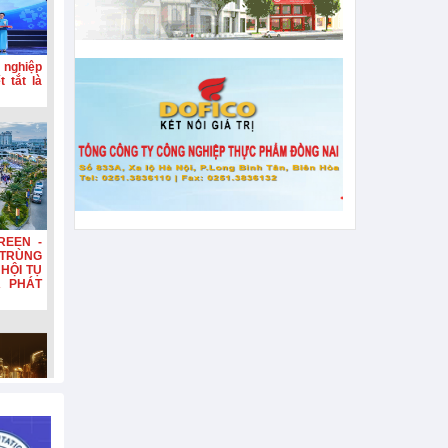
 nghiệp
 tắt là
REEN -
TRÙNG
HỘI TỤ
A PHÁT
n, tiếp
hơn 132
n diện,