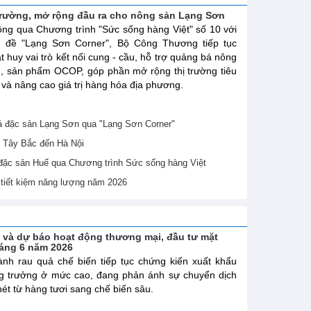
trường, mở rộng đầu ra cho nông sản Lạng Sơn
ng qua Chương trình "Sức sống hàng Việt" số 10 với
ủ đề "Lạng Sơn Corner", Bộ Công Thương tiếp tục
t huy vai trò kết nối cung - cầu, hỗ trợ quảng bá nông
, sản phẩm OCOP, góp phần mở rộng thị trường tiêu
 và nâng cao giá trị hàng hóa địa phương.
 đặc sản Lạng Sơn qua "Lạng Sơn Corner"
 Tây Bắc đến Hà Nội
 đặc sản Huế qua Chương trình Sức sống hàng Việt
ề tiết kiệm năng lượng năm 2026
h và dự báo hoạt động thương mại, đầu tư mặt
háng 6 năm 2026
nh rau quả chế biến tiếp tục chứng kiến xuất khẩu
g trưởng ở mức cao, đang phản ánh sự chuyển dịch
nét từ hàng tươi sang chế biến sâu.