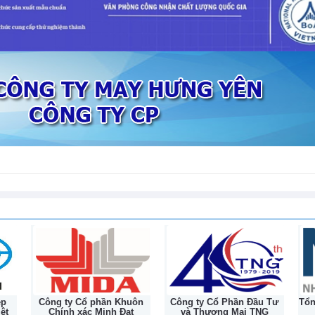
tiếp nối hành trình lịc
ha tăng trưởng mạnh nhất trong hơn
132 năm
 thiện chậm
ệp
Công ty Cổ phần Khuôn
Công ty Cổ Phần Đầu Tư
Tổ
ệt
Chính xác Minh Đạt
và Thương Mại TNG