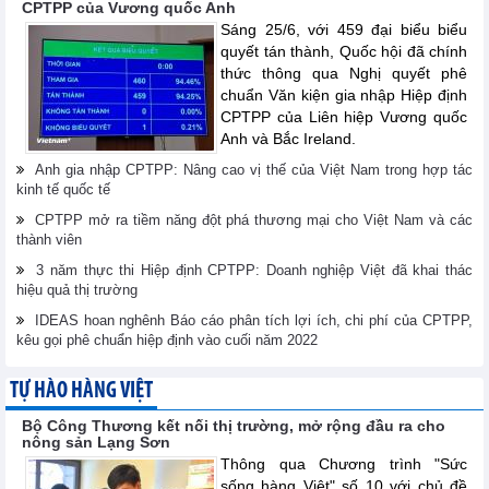
CPTPP của Vương quốc Anh
Sáng 25/6, với 459 đại biểu biểu
quyết tán thành, Quốc hội đã chính
thức thông qua Nghị quyết phê
chuẩn Văn kiện gia nhập Hiệp định
CPTPP của Liên hiệp Vương quốc
Anh và Bắc Ireland.
Anh gia nhập CPTPP: Nâng cao vị thế của Việt Nam trong hợp tác
kinh tế quốc tế
CPTPP mở ra tiềm năng đột phá thương mại cho Việt Nam và các
thành viên
3 năm thực thi Hiệp định CPTPP: Doanh nghiệp Việt đã khai thác
hiệu quả thị trường
IDEAS hoan nghênh Báo cáo phân tích lợi ích, chi phí của CPTPP,
kêu gọi phê chuẩn hiệp định vào cuối năm 2022
TỰ HÀO HÀNG VIỆT
Bộ Công Thương kết nối thị trường, mở rộng đầu ra cho
nông sản Lạng Sơn
Thông qua Chương trình "Sức
sống hàng Việt" số 10 với chủ đề