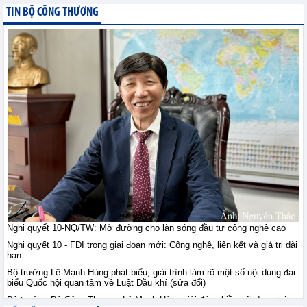
giới ngày 10/8: Vàng ổn
TIN BỘ CÔNG THƯƠNG
định sau khi vượt đỉnh
bảy tuần, đồng duy trì
trên 14.000 USD, quặng sắt giằng co
trước lo ngại nguồn cung
Tin hàng hoá thế giới - Thứ hai, 10-8-2026
Thị trường nông sản thế
giới ngày 10/8: Lúa mì
tăng do rủi ro Biển Đen;
ngô, đậu tương tăng
nhẹ; đường tăng mạnh
Tin hàng hoá thế giới - Thứ hai, 10-8-2026
Tham gia sâu thị trường
công nghiệp chế tạo Hà
Lan: Doanh nghiệp Việt
Nghị quyết 10-NQ/TW: Mở đường cho làn sóng đầu tư công nghệ cao
cần gì?
Nghị quyết 10 - FDI trong giai đoạn mới: Công nghệ, liên kết và giá trị dài
Hội nhập - Thứ hai, 10-8-2026
hạn
Bộ trưởng Lê Mạnh Hùng phát biểu, giải trình làm rõ một số nội dung đại
biểu Quốc hội quan tâm về Luật Dầu khí (sửa đổi)
Việt Nam - Australia: Mở
chương hợp tác mới
Bộ trưởng Bộ Công Thương Lê Mạnh Hùng giải đáp nhiều nội dung tại