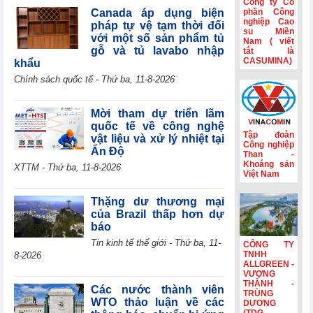
Công ty Cổ
tế mới nổi
Canada áp dụng biện
phần Công
nghiệp Cao
pháp tự vệ tạm thời đối
Hành trình gắn
su Miền
với một số sản phẩm tủ
Nam ( viết
kết và nét đẹp
gỗ và tủ lavabo nhập
tắt là
văn hóa Phân lân
CASUMINA)
khẩu
Văn Điển
Chính sách quốc tế - Thứ ba, 11-8-2026
Không còn lãi
thanh lý tài sản,
lợi nhuận quý
Mời tham dự triển lãm
II/2026 của HBC
quốc tế về công nghệ
giảm 55%
Tập đoàn
vật liệu và xử lý nhiệt tại
Công nghiệp
Ấn Độ
Kinh doanh và
Than -
Phát triển Bình
Khoáng sản
XTTM - Thứ ba, 11-8-2026
Việt Nam
Dương (TDC):
Lợi nhuận sau
thuế 6 tháng
Thặng dư thương mại
giảm 82,9%,
của Brazil thấp hơn dự
dòng tiền âm
báo
thêm 126,9 tỷ
Tin kinh tế thế giới - Thứ ba, 11-
CÔNG TY
đồng
TNHH
8-2026
ALLGREEN -
VƯỢNG
THÀNH -
Các nước thành viên
TRÙNG
WTO thảo luận về các
DƯƠNG