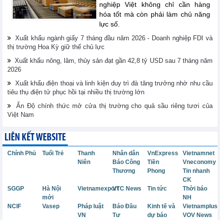
nghiệp Việt không chỉ cần hàng
hóa tốt mà còn phải làm chủ năng
lực số.
Xuất khẩu ngành giấy 7 tháng đầu năm 2026 - Doanh nghiệp FDI và
thị trường Hoa Kỳ giữ thế chủ lực
Xuất khẩu nông, lâm, thủy sản đạt gần 42,8 tỷ USD sau 7 tháng năm
2026
Xuất khẩu điện thoại và linh kiện duy trì đà tăng trưởng nhờ nhu cầu
tiêu thụ điện tử phục hồi tại nhiều thị trường lớn
Ấn Độ chính thức mở cửa thị trường cho quả sầu riêng tươi của
Việt Nam
LIÊN KẾT WEBSITE
Chính Phủ
Tuổi Trẻ
Thanh
Nhân dân
VnExpress
Vietnamnet
Niên
Báo Công
Tiền
Vneconomy
Thương
Phong
Tin nhanh
CK
SGGP
Hà Nội
Vietnamexport
VTC News
Tin tức
Thời báo
mới
NH
NCIF
Vasep
Pháp luật
Báo Đầu
Kinh tế và
Vietnamplus
VN
Tư
dự báo
VOV News