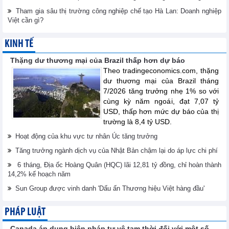
Tham gia sâu thị trường công nghiệp chế tạo Hà Lan: Doanh nghiệp
Việt cần gì?
KINH TẾ
Thặng dư thương mại của Brazil thấp hơn dự báo
Theo tradingeconomics.com, thặng
dư thương mại của Brazil tháng
7/2026 tăng trưởng nhẹ 1% so với
cùng kỳ năm ngoái, đạt 7,07 tỷ
USD, thấp hơn mức dự báo của thị
trường là 8,4 tỷ USD.
Hoạt động của khu vực tư nhân Úc tăng trưởng
Tăng trưởng ngành dịch vụ của Nhật Bản chậm lại do áp lực chi phí
6 tháng, Địa ốc Hoàng Quân (HQC) lãi 12,81 tỷ đồng, chỉ hoàn thành
14,2% kế hoạch năm
Sun Group được vinh danh 'Dấu ấn Thương hiệu Việt hàng đầu'
PHÁP LUẬT
Canada áp dụng biện pháp tự vệ tạm thời đối với một số