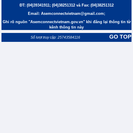
ĐT: (04)39341911; (04)38251312 và Fax: (04)38251312
Email: Asemconnectvietnam@gmail.com;
Ghi rõ nguồn "Asemconnectvietnam.gov.vn" khi đăng lại thông tin từ
kênh thông tin này
GO TOP
Số lượt truy cập: 25743584116