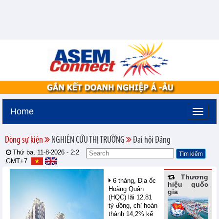
Home
Dòng sự kiện
NGHIÊN CỨU THỊ TRƯỜNG
Đại hội Đảng
Thứ ba, 11-8-2026 -
2:2
GMT+7
Thương
6 tháng, Địa ốc
hiệu quốc
Hoàng Quân
gia
(HQC) lãi 12,81
tỷ đồng, chỉ hoàn
thành 14,2% kế