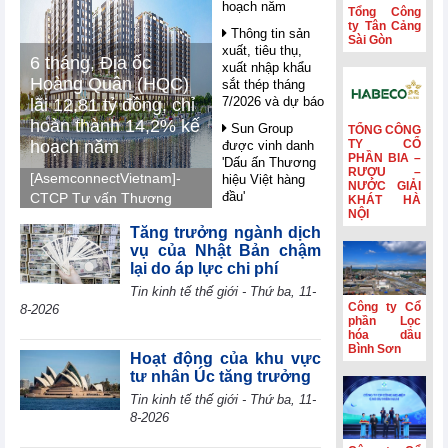
hoạch năm
Tổng Công
ty Tân Cảng
Thông tin sản
Sài Gòn
xuất, tiêu thụ,
6 tháng, Địa ốc
xuất nhập khẩu
Hoàng Quân (HQC)
sắt thép tháng
7/2026 và dự báo
lãi 12,81 tỷ đồng, chỉ
hoàn thành 14,2% kế
Sun Group
TỔNG CÔNG
hoạch năm
TY CỔ
được vinh danh
PHẦN BIA –
'Dấu ấn Thương
RƯỢU –
[AsemconnectVietnam]-
hiệu Việt hàng
NƯỚC GIẢI
đầu'
CTCP Tư vấn Thương
KHÁT HÀ
NỘI
mại Dịch vụ Địa ốc
Nghị quyết 10 -
Tăng trưởng ngành dịch
Hoàng Quân (mã HQC -
FDI trong giai
vụ của Nhật Bản chậm
sàn HOSE) ghi nhận lãi
đoạn mới: Công
lại do áp lực chi phí
nghệ, liên kết và
7,41 tỷ đồng trong quý
Tin kinh tế thế giới - Thứ ba, 11-
giá trị dài hạn
II, luỹ kế nửa đầu năm
Công ty Cổ
8-2026
2026 lãi 12,81 tỷ đồng
Petrolimex
phần Lọc
(PLX) hái quả
hóa dầu
và hoàn thành 14,2% so
Bình Sơn
ngọt từ hoạt động
với kế hoạch năm 2026.
Hoạt động của khu vực
kinh doanh ngoài
tư nhân Úc tăng trưởng
xăng dầu
Tin kinh tế thế giới - Thứ ba, 11-
WB: AI mở ra
8-2026
cơ hội bứt phá
cho các nền kinh