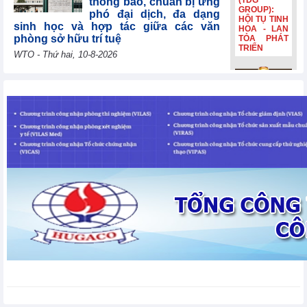
(TDG
thông báo, chuẩn bị ứng
GROUP):
phó đại dịch, đa dạng
HỘI TỤ TINH
sinh học và hợp tác giữa các văn
HOA - LAN
phòng sở hữu trí tuệ
TỎA PHÁT
TRIỂN
WTO - Thứ hai, 10-8-2026
Uzbekistan tái khẳng
Bia Hà Nội
định mục tiêu gia nhập
đổi nhận
WTO năm 2026, cảm ơn
diện, tiếp
các nước thành viên vì
nối hành
trình lịch sử
sự hợp tác liên tục
hơn 132
WTO - Thứ hai, 10-8-2026
năm Bia Hà
Nội đổi nhận
diện, tiếp
nối hành
Lithuania đóng góp
trình lịch sử
30.000 EUR để giúp các
hơn 132
nền kinh tế đang phát
năm
triển và các nước kém
phát triển nhất nâng cao năng lực
thương mại
WTO - Thứ hai, 10-8-2026
Thị trường kim loại thế