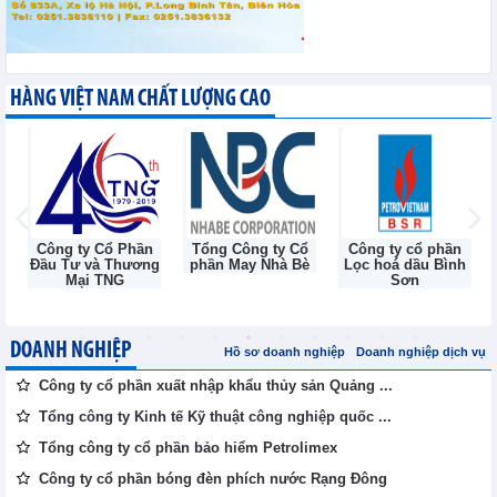
HÀNG VIỆT NAM CHẤT LƯỢNG CAO
Công ty Cổ Phần
Tổng Công ty Cổ
Công ty cổ phần
Đầu Tư và Thương
phần May Nhà Bè
Lọc hoá dầu Bình
Mại TNG
Sơn
DOANH NGHIỆP
Hồ sơ doanh nghiệp
Doanh nghiệp dịch vụ
Công ty cổ phần xuất nhập khẩu thủy sản Quảng ...
Tổng công ty Kinh tế Kỹ thuật công nghiệp quốc ...
Tổng công ty cổ phần bảo hiểm Petrolimex
Công ty cổ phần bóng đèn phích nước Rạng Đông