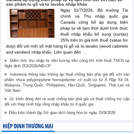
sản phẩm tủ gỗ và tủ lavabo nhập khẩu
Ngày 31/7/2026, Bộ trưởng Tài
chính và Thu nhập quốc gia
Canada công bố áp dụng biện
pháp tự vệ tạm thời dưới hình thức
thuế nhập khẩu bổ sung (surtax)
25% trên trị giá tính thuế (value for
duty) đối với một số mặt hàng tủ gỗ và tủ lavabo (wood cabinets
and vanities) nhập khẩu. Liên quan đến ...
Điểm mới thu nhập từ tiền lương tiền công khi tính thuế TNCN tại
Nghị định 253/2026/NĐ-CP
Indonesia thông báo không áp thuế chống bán phá giá đối với sản
phẩm nhựa polypropylene homopolymer có xuất xứ từ Ả Rập Xê Út,
Malaysia, Trung Quốc, Philippines, Hàn Quốc, Singapore, Thái Lan và
Việt Nam
Úc khởi động đợt rà soát chống bán phá giá và thuế chống trợ cấp
đối với thép hình hộp rỗng nhập khẩu từ 4 quốc gia
Điều kiện thành lập Sở giao dịch hàng hóa từ ngày 15/9/2026
HIỆP ĐỊNH THƯƠNG MẠI