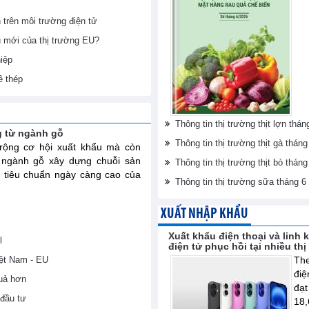
h trên môi trường điện tử
u mới của thị trường EU?
iệp
ề thép
Thông tin thị trường thịt lợn th
g từ ngành gỗ
Thông tin thị trường thịt gà thá
ộng cơ hội xuất khẩu mà còn
 ngành gỗ xây dựng chuỗi sản
Thông tin thị trường thịt bò thá
 tiêu chuẩn ngày càng cao của
Thông tin thị trường sữa tháng 
XUẤT NHẬP KHẨU
Xuất khẩu điện thoại và linh 
l
điện tử phục hồi tại nhiều th
iệt Nam - EU
The
điệ
uả hơn
đạt
đầu tư
18,