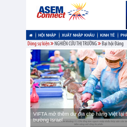
HỘI NHẬP
XUẤT NHẬP KHẨU
KINH TẾ
PH
Dòng sự kiện
NGHIÊN CỨU THỊ TRƯỜNG
Đại hội Đảng
VIFTA mở thêm dư địa cho hàng Việt tại t
trường Israel