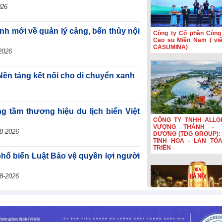
026
h mới về quản lý cảng, bến thủy nội
Công ty Cổ phần Công
Cao su Miền Nam ( viết
CASUMINA)
2026
Nền tảng kết nối cho di chuyển xanh
g tầm thương hiệu du lịch biển Việt
CÔNG TY TNHH ALLG
VƯỢNG THÀNH - 
8-2026
DƯƠNG (TDG GROUP): 
TINH HOA - LAN TỎ
TRIỂN
hổ biến Luật Bảo vệ quyền lợi người
8-2026
Bia Hà Nội đổi nhận diệ
nối hành trình lịch sử 
năm Bia Hà Nội đổi nhậ