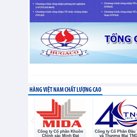
HÀNG VIỆT NAM CHẤT LƯỢNG CAO
công nghiệp
Công ty Cổ phần Khuôn
Công ty Cổ Phần Đầu
oáng sản Việt
Chính xác Minh Đạt
và Thương Mại TN