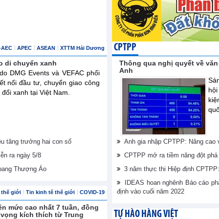
CPTPP
-AEC
APEC
ASEAN
XTTM Hải Dương
o di chuyển xanh
Thông qua nghị quyết về văn
Anh
ế do DMG Events và VEFAC phối
Sán
ết nối đầu tư, chuyển giao công
hội
đổi xanh tại Việt Nam.
ki
quố
êu tăng trưởng hai con số
Anh gia nhập CPTPP: Nâng cao vị
iễn ra ngày 5/8
CPTPP mở ra tiềm năng đột phá 
 bang Thượng Áo
3 năm thực thi Hiệp định CPTPP: 
IDEAS hoan nghênh Báo cáo phân
định vào cuối năm 2022
thế giới
Tin kinh tế thế giới
COVID-19
 lên mức cao nhất 7 tuần, đồng
TỰ HÀO HÀNG VIỆT
ỳ vọng kích thích từ Trung