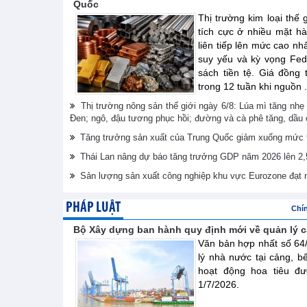
Quốc
Thị trường kim loại thế 
tích cực ở nhiều mặt hà
liên tiếp lên mức cao n
suy yếu và kỳ vọng Fed
sách tiền tệ. Giá đồng 
trong 12 tuần khi nguồn .
Thị trường nông sản thế giới ngày 6/8: Lúa mì tăng nhẹ 
Đen; ngô, đậu tương phục hồi; đường và cà phê tăng, dầu
Tăng trưởng sản xuất của Trung Quốc giảm xuống mức t
Thái Lan nâng dự báo tăng trưởng GDP năm 2026 lên 2
Sản lượng sản xuất công nghiệp khu vực Eurozone đạt 
PHÁP LUẬT
Chí
Bộ Xây dựng ban hành quy định mới về quản lý cả
Văn bản hợp nhất số 6
lý nhà nước tại cảng, b
hoạt động hoa tiêu đư
1/7/2026.