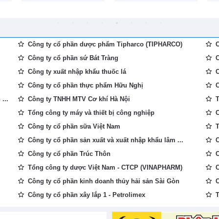
Công ty cổ phần dược phẩm Tipharco (TIPHARCO)
C
Công ty cổ phần sứ Bát Tràng
C
Công ty xuất nhập khẩu thuốc lá
C
Công ty cổ phần thực phẩm Hữu Nghị
C
...
Công ty TNHH MTV Cơ khí Hà Nội
T
Tổng công ty máy và thiết bị công nghiệp
C
Công ty cổ phần sữa Việt Nam
T
Công ty cổ phần sản xuất và xuất nhập khẩu lâm ...
C
Công ty cổ phần Trúc Thôn
C
Tổng công ty dược Việt Nam - CTCP (VINAPHARM)
C
Công ty cổ phần kinh doanh thủy hải sản Sài Gòn
C
Công ty cổ phần xây lắp 1 - Petrolimex
T