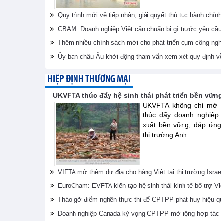
Quy trình mới về tiếp nhận, giải quyết thủ tục hành chín
CBAM: Doanh nghiệp Việt cần chuẩn bị gì trước yêu cầ
Thêm nhiều chính sách mới cho phát triển cụm công ngh
Ủy ban châu Âu khởi động tham vấn xem xét quy định v
HIỆP ĐỊNH THƯƠNG MẠI
UKVFTA thúc đẩy hệ sinh thái phát triển bền vữn
UKVFTA không chỉ mở r
thúc đẩy doanh nghiệp
xuất bền vững, đáp ứng
thị trường Anh.
VIFTA mở thêm dư địa cho hàng Việt tại thị trường Israe
EuroCham: EVFTA kiến tạo hệ sinh thái kinh tế bổ trợ V
Tháo gỡ điểm nghẽn thực thi để CPTPP phát huy hiệu q
Doanh nghiệp Canada kỳ vọng CPTPP mở rộng hợp tác 