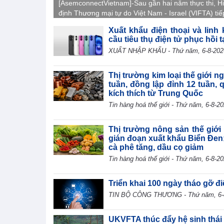
[AsemconnectVietnam]-Sau gần hai năm thực thi, H
định Thương mại tự do Việt Nam - Israel (VIFTA) tiế
phát huy hiệu quả, tạo động lực thúc đẩy thương m
Xuất khẩu điện thoại và linh
phương.
cầu tiêu thụ điện tử phục hồi t
XUẤT NHẬP KHẨU - Thứ năm, 6-8-202
Thị trường kim loại thế giới n
tuần, đồng lập đỉnh 12 tuần, 
kích thích từ Trung Quốc
Tin hàng hoá thế giới - Thứ năm, 6-8-2
Thị trường nông sản thế giới 
gián đoạn xuất khẩu Biển Đen
cà phê tăng, dầu cọ giảm
Tin hàng hoá thế giới - Thứ năm, 6-8-2
Triển khai 100 ngày tháo gỡ đ
TIN BỘ CÔNG THƯƠNG - Thứ năm, 6-
UKVFTA thúc đẩy hệ sinh thái