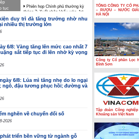
iệp
TỔNG CÔNG TY CỔ PH
Phiên họp Chính phủ thường kỳ
p tục
– RƯỢU – NƯỚC GIẢ
tháng 7: Xuất nhập khẩu ước đạt
ại song
HÀ NỘI
659,6 tỷ USD, tăng 28,1%
 kiện duy trì đà tăng trưởng nhờ nhu
ại nhiều thị trường lớn
Đầu tư công tăng tốc, CC1 mở
rộng quy mô
6
Vietjet mở tuần lễ vàng, tung hàng
trăm nghìn vé 0 đồng
gày 6/8: Vàng tăng lên mức cao nhất 7
quặng sắt tiếp tục đi lên nhờ kỳ vọng
Gần 187 nghìn doanh nghiệp gia
nhập thị trường sau 7 tháng đầu
Công ty Cổ phần Lọc 
năm
Bình Sơn
026
ngày 6/8: Lúa mì tăng nhẹ do lo ngại
; ngô, đậu tương phục hồi; đường và
026
Tập đoàn Công nghiệp
iểm nghẽn về chuyển đổi số
Khoáng sản Việt Nam
8-2026
 phát triển bền vững từ ngành gỗ