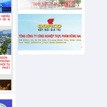
 nghiệp
 tắt là
REEN -
TRÙNG
HỘI TỤ
A PHÁT
n, tiếp
hơn 132
n diện,