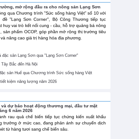
trường, mở rộng đầu ra cho nông sản Lạng Sơn
ng qua Chương trình "Sức sống hàng Việt" số 10 với
ủ đề "Lạng Sơn Corner", Bộ Công Thương tiếp tục
t huy vai trò kết nối cung - cầu, hỗ trợ quảng bá nông
, sản phẩm OCOP, góp phần mở rộng thị trường tiêu
 và nâng cao giá trị hàng hóa địa phương.
 đặc sản Lạng Sơn qua "Lạng Sơn Corner"
 Tây Bắc đến Hà Nội
 đặc sản Huế qua Chương trình Sức sống hàng Việt
ề tiết kiệm năng lượng năm 2026
h và dự báo hoạt động thương mại, đầu tư mặt
háng 6 năm 2026
nh rau quả chế biến tiếp tục chứng kiến xuất khẩu
g trưởng ở mức cao, đang phản ánh sự chuyển dịch
nét từ hàng tươi sang chế biến sâu.