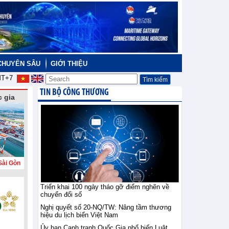
CHUYÊN SÂU
GIỚI THIỆU
T+7
TIN BỘ CÔNG THƯƠNG
 gia
Sài Gòn
Triển khai 100 ngày tháo gỡ điểm nghẽn về
chuyển đổi số
Nghị quyết số 20-NQ/TW: Nâng tầm thương
hiệu du lịch biển Việt Nam
Ủy ban Cạnh tranh Quốc Gia phổ biến Luật