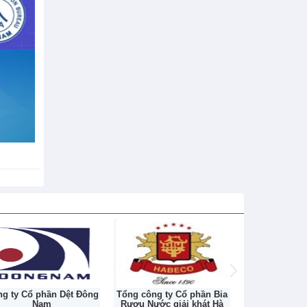
h sử hơn
g ty Cổ phần Dệt Đông
Tổng công ty Cổ phần Bia
Công ty cổ ph
Nam
Rượu Nước giải khát Hà
Nghiệp 