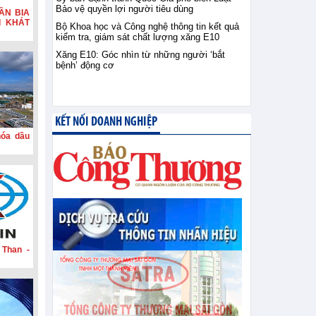
Bảo vệ quyền lợi người tiêu dùng
ẦN BIA
I KHÁT
Bộ Khoa học và Công nghệ thông tin kết quả
kiểm tra, giám sát chất lượng xăng E10
Xăng E10: Góc nhìn từ những người ‘bắt
bệnh’ động cơ
KẾT NỐI DOANH NGHIỆP
hóa dầu
 Than -