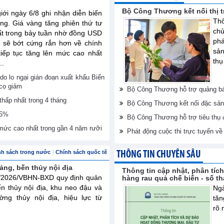
Bộ Công Thương kết nối thị 
giới ngày 6/8 ghi nhận diễn biến
Thô
ng. Giá vàng tăng phiên thứ tư
ch
hất trong bảy tuần nhờ đồng USD
phá
 sẽ bớt cứng rắn hơn về chính
sản
tiếp tục tăng lên mức cao nhất
thụ
..
do lo ngại gián đoạn xuất khẩu Biển
 cọ giảm
Bộ Công Thương hỗ trợ quảng bá
hấp nhất trong 4 tháng
Bộ Công Thương kết nối đặc sản
,5%
Bộ Công Thương hỗ trợ tiêu thụ
mức cao nhất trong gần 4 năm rưỡi
Phát động cuộc thi trực tuyến v
nh sách trong nước
Chính sách quốc tế
THÔNG TIN CHUYÊN SÂU
ng, bến thủy nội địa
Thông tin cập nhật, phân tíc
4/2026/VBHN-BXD quy định quản
hàng rau quả chế biến - số t
ến thủy nội địa, khu neo đậu và
Ngà
ờng thủy nội địa, hiệu lực từ
tăn
rõ 