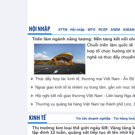
HỘI NHẬP
XTTM
Hội nhập
WTO
RCEP
ASEM
ASEAN
Triển lãm ngành năng lượng: Nền tảng kết nối ch
Chuỗi triển lãm quốc t
hợp tổ chức hướng tới k
nghệ và thúc đẩy chuyển 
Thúc đẩy hợp tác kinh tế, thương mại Việt Nam - Ấn Độ
Ngoại giao kinh tế là nhiệm vụ trung tâm, gắn với mục ti
Hội nghị kết nối giao thương Việt Nam - Liên bang Nga d
Thương vụ quảng bá hàng Việt Nam tại thành phố Linz,
KINH TẾ
Tin tức doanh nghiệp
Tin hàng hoá 
Thị trường kim loại thế giới ngày 6/8: Vàng tăng
lập đỉnh 12 tuần, quặng sắt tiếp tục đi lên nhờ k