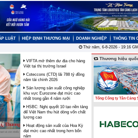
ÁP LUẬT
HIỆP ĐỊNH THƯƠNG MẠI
DOANH NGHIỆP
THÔNG TIN 
Thứ năm, 6-8-2026 -
19:16
GM
Thương hiệu quốc
VIFTA mở thêm dư địa cho hàng
Việt tại thị trường Israel
Coteccons (CTD) lãi 788 tỷ đồng
năm tài chính 2026
Sản lượng sản xuất công nghiệp
khu vực Eurozone đạt mức cao
nhất trong gần 4 năm rưỡi
Tổng Công ty Tân Cảng 
HSBC: Nghị quyết 10 tạo nền tảng
để Việt Nam thu hút dòng vốn chất
lượng cao
hị
Hoạt động sản xuất của Hoa Kỳ
đạt mức cao nhất trong hơn bốn
năm