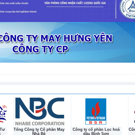
tiếp nối hành trình lịc
132 năm
 Tư
Tổng Công ty Cổ phần May
Công ty cổ phần Lọc hoá
Côn
G
Nhà Bè
dầu Bình Sơn